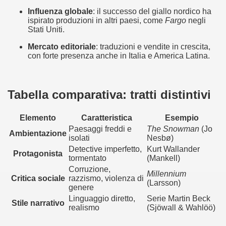
 considerabile un esempio di film noir moderno
Influenza globale
: il successo del giallo nordico ha 
ispirato produzioni in altri paesi, come 
Fargo
 negli 
ziale, troppo parziale.
Stati Uniti.
Mercato editoriale
: traduzioni e vendite in crescita, 
decenni è riuscito a tenere alto il proprio nome, è anche meri
con forte presenza anche in Italia e America Latina.
ne)
più nella storia del cinema
Tabella comparativa: tratti distintivi
Elemento
Caratteristica
Esempio
Paesaggi freddi e
The Snowman
(Jo
Ambientazione
isolati
Nesbø)
Detective imperfetto,
Kurt Wallander
Protagonista
tormentato
(Mankell)
Corruzione,
Millennium
Critica sociale
razzismo, violenza di
(Larsson)
genere
Linguaggio diretto,
Serie Martin Beck
Stile narrativo
realismo
(Sjöwall & Wahlöö)