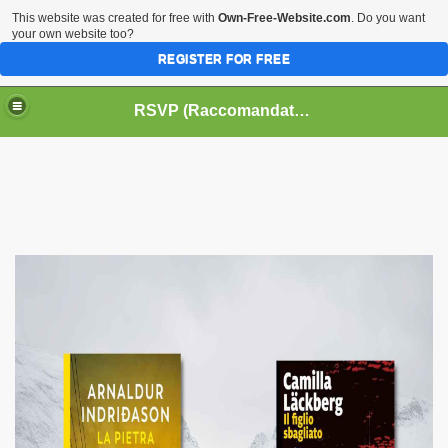
This website was created for free with
Own-Free-Website.com
. Do you want
your own website too?
REGISTER FOR FREE
HOME
BIOGRAFIE
CINEMA
RSVP (Raccomandati Se Vi Piacciono)
DATABASE LIBRI
LIBRI
MUSICA
OFF THE RECORDS
SERIE TV