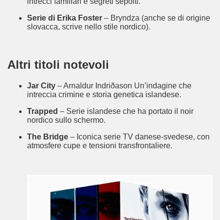
intrecci familiari e segreti sepolti.
Serie di Erika Foster
 – Bryndza (anche se di origine 
ccomandati Se Ti Piacciono nel mese di Giugno 2014.
slovacca, scrive nello stile nordico).
Altri titoli notevoli
Jar City
 – Arnaldur Indriðason Un’indagine che 
intreccia crimine e storia genetica islandese.
Trapped
 – Serie islandese che ha portato il noir 
nordico sullo schermo.
The Bridge
 – Iconica serie TV danese-svedese, con 
atmosfere cupe e tensioni transfrontaliere.