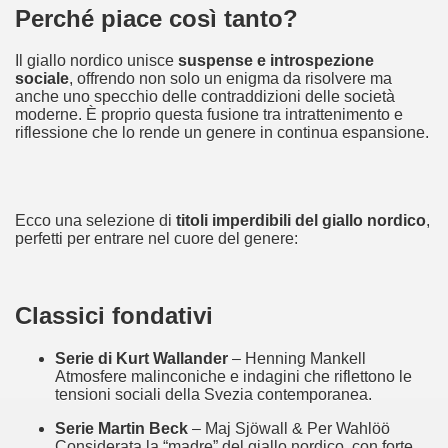
Perché piace così tanto?
Il giallo nordico unisce 
suspense e introspezione 
sociale
, offrendo non solo un enigma da risolvere ma 
anche uno specchio delle contraddizioni delle società 
moderne. È proprio questa fusione tra intrattenimento e 
riflessione che lo rende un genere in continua espansione.
Ecco una selezione di 
titoli imperdibili del giallo nordico
, 
perfetti per entrare nel cuore del genere:
ccomandati Se Ti Piacciono nel mese di Aprile 2014.
Classici fondativi
Serie di Kurt Wallander
 – Henning Mankell 
Atmosfere malinconiche e indagini che riflettono le 
tensioni sociali della Svezia contemporanea.
Serie Martin Beck
 – Maj Sjöwall & Per Wahlöö 
Considerata la “madre” del giallo nordico, con forte 