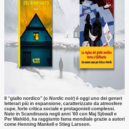
asettesima edizione del Premio Strega.
 ormai non piu esordiente, bensi ampiamente radicato nel n
presenta l'esordio enigmatico e avvincente di Marcello Simoni
ccomandati Se Ti Piacciono nel mese di Aprile 2013.
tolo di quella che dovrebbe essere la quadrilogia di Carlos R
e 40 lingue, le sue opere hanno conquistato milioni di lettor
campione di vendite, Il cacciatore di aquiloni.
ro di Jeffery Deaver dedicato al criminologo tetraplegico Li
Il “giallo nordico” (o
Nordic noir
) è oggi uno dei generi
letterari più in espansione, caratterizzato da atmosfere
cupe, forte critica sociale e protagonisti complessi.
tipico, un viaggio interiore di Isabel Allende nell'incontam
Nato in Scandinavia negli anni ’60 con Maj Sjöwall e
Per Wahlöö, ha raggiunto fama mondiale grazie a autori
i latinoamericane di maggior successo al mondo.
come Henning Mankell e Stieg Larsson.