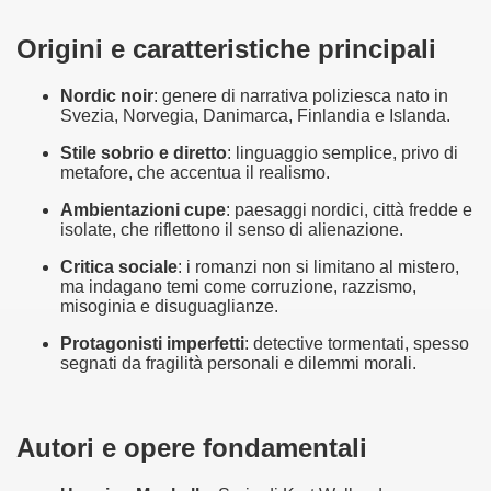
no psicopatico assoldato dal potere per poter incastrare un
Origini e caratteristiche principali
ane risiede quasi esclusivamente nella sua enorme capacità di
Nordic noir
: genere di narrativa poliziesca nato in 
ccomandati Se Ti Piacciono nel mese di Maggio 2013.
Svezia, Norvegia, Danimarca, Finlandia e Islanda.
Stile sobrio e diretto
: linguaggio semplice, privo di 
le minacce e la vita sotto scorta.
metafore, che accentua il realismo.
omico e nel sogno di dominio della camorra.
Ambientazioni cupe
: paesaggi nordici, città fredde e 
isolate, che riflettono il senso di alienazione.
lizzati 40 milioni di insetti appositamente allevati.
Critica sociale
: i romanzi non si limitano al mistero, 
ma indagano temi come corruzione, razzismo, 
io nella cultura contemporanea.
misoginia e disuguaglianze.
Protagonisti imperfetti
: detective tormentati, spesso 
The Dark Secret – Rhapsody of Fire.
segnati da fragilità personali e dilemmi morali.
te).
te).
Autori e opere fondamentali
ccomandati Se Ti Piacciono nel mese di Luglio 2013.