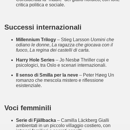
critica politica e sociale.
Successi internazionali
Millennium Trilogy
 – Stieg Larsson 
Uomini che 
odiano le donne
, 
La ragazza che giocava con il 
fuoco
, 
La regina dei castelli di carta
.
Harry Hole Series
 – Jo Nesbø Thriller cupi e 
psicologici, tra Oslo e scenari internazionali.
Il senso di Smilla per la neve
 – Peter Høeg Un 
romanzo che mescola mistero e riflessione 
)
esistenziale.
Voci femminili
Serie di Fjällbacka
 – Camilla Läckberg Gialli 
ambientati in un piccolo villaggio costiero, con 