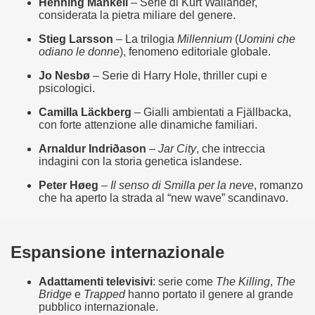
Henning Mankell
 – Serie di Kurt Wallander, 
considerata la pietra miliare del genere.
ller e suspense a cui fa da sfondo il retroscena della politic
Stieg Larsson
 – La trilogia 
Millennium
 (
Uomini che 
odiano le donne
), fenomeno editoriale globale.
ller e suspense a cui fa da sfondo il retroscena della politic
Jo Nesbø
 – Serie di Harry Hole, thriller cupi e 
ccomandati Se Ti Piacciono nel mese di Settembre 2013.
psicologici.
Camilla Läckberg
 – Gialli ambientati a Fjällbacka, 
con forte attenzione alle dinamiche familiari.
Arnaldur Indriðason
 – 
Jar City
, che intreccia 
indagini con la storia genetica islandese.
ccomandati Se Ti Piacciono nel mese di Dicembre 2013.
Peter Høeg
 – 
Il senso di Smilla per la neve
, romanzo 
che ha aperto la strada al “new wave” scandinavo.
artin Scorsese
 un mondo migliore.
Espansione internazionale
 di David Lynch
Adattamenti televisivi
: serie come 
The Killing
, 
The 
hriller classico
Bridge
 e 
Trapped
 hanno portato il genere al grande 
pubblico internazionale.