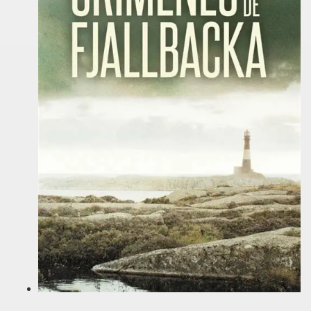
ed antisemiti?
a il tempo più acquista valore.
edia travolgente dal finale immorale.
sguardo lucido ma appassionato su un periodo controverso
 di amicizia.