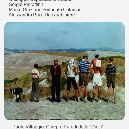
Sergio Pierattini:
Marco Graziani: Fortunato Calamai
ller e suspense a cui fa da sfondo il retroscena della politic
Alessandro Paci: Un carabiniere
ller e suspense a cui fa da sfondo il retroscena della politic
ccomandati Se Ti Piacciono nel mese di Settembre 2013.
ccomandati Se Ti Piacciono nel mese di Dicembre 2013.
artin Scorsese
 un mondo migliore.
 di David Lynch
hriller classico
Paolo Villaggio: Ginepro Parodi detto "Dieci"