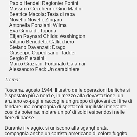
Paolo Hendel: Ragionier Fortini
 considerabile un esempio di film noir moderno
Massimo Ceccherini: Gino Martini
Beatrice Macola: Testa di rapa
ziale, troppo parziale.
Novello Novelli: Zingaro
Antonella Ponziani: Wilma
decenni è riuscito a tenere alto il proprio nome, è anche meri
Eva Grimaldi: Topona
Elijan Raynard Childs: Washington
Vittorio Benedetti: Callicchero
ne)
Stefano Davanzati: Drago
Giuseppe Oppedisano: Taddei
più nella storia del cinema
Sergio Pierattini:
Marco Graziani: Fortunato Calamai
Alessandro Paci: Un carabiniere
Trama:
Toscana, agosto 1944. Il teatro delle operazioni belliche si
è spostato più a nord e, in mezzo alla devastazione, un
anziano ex-pugile raccoglie un gruppo di giovani col fine di
fondare una compagnia di spettacoli pugilistici itinerante,
così da poter racimolare un po' di soldi esibendosi nelle
fiere di paese.
Durante il viaggio, si uniscono alla sgangherata
compagnia anche un carrista americano di colore fuggito