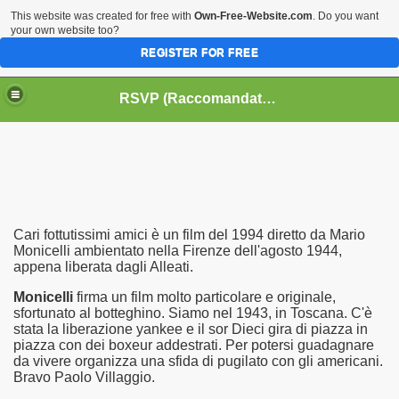
This website was created for free with
Own-Free-Website.com
. Do you want
your own website too?
REGISTER FOR FREE
HOME
BIOGRAFIE
CINEMA
RSVP (Raccomandati Se Vi Piacciono)
DATABASE LIBRI
LIBRI
MUSICA
OFF THE RECORDS
SERIE TV
Cari fottutissimi amici è un film del 1994 diretto da Mario
Monicelli ambientato nella Firenze dell'agosto 1944,
appena liberata dagli Alleati.
Monicelli
firma un film molto particolare e originale,
sfortunato al botteghino. Siamo nel 1943, in Toscana. C'è
stata la liberazione yankee e il sor Dieci gira di piazza in
piazza con dei boxeur addestrati. Per potersi guadagnare
da vivere organizza una sfida di pugilato con gli americani.
Bravo Paolo Villaggio.