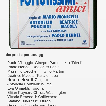
no psicopatico assoldato dal potere per poter incastrare un
ane risiede quasi esclusivamente nella sua enorme capacità di
ccomandati Se Ti Piacciono nel mese di Maggio 2013.
le minacce e la vita sotto scorta.
omico e nel sogno di dominio della camorra.
lizzati 40 milioni di insetti appositamente allevati.
Interpreti e personaggi.
Paolo Villaggio: Ginepro Parodi detto "Dieci"
io nella cultura contemporanea.
Paolo Hendel: Ragionier Fortini
Massimo Ceccherini: Gino Martini
The Dark Secret – Rhapsody of Fire.
Beatrice Macola: Testa di rapa
Novello Novelli: Zingaro
Antonella Ponziani: Wilma
te).
Eva Grimaldi: Topona
Elijan Raynard Childs: Washington
te).
Vittorio Benedetti: Callicchero
Stefano Davanzati: Drago
ccomandati Se Ti Piacciono nel mese di Luglio 2013.
Giuseppe Oppedisano: Taddei