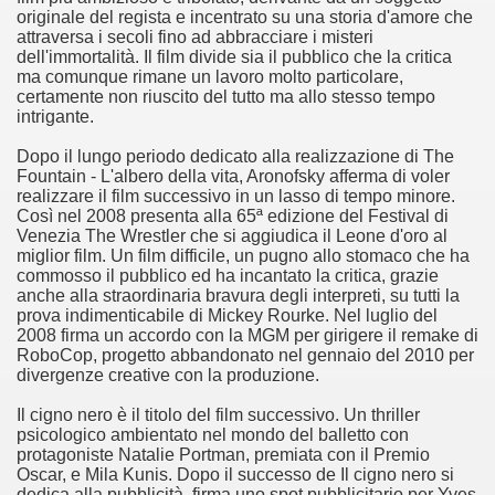
originale del regista e incentrato su una storia d'amore che
no psicopatico assoldato dal potere per poter incastrare un
attraversa i secoli fino ad abbracciare i misteri
dell'immortalità. Il film divide sia il pubblico che la critica
ane risiede quasi esclusivamente nella sua enorme capacità di
ma comunque rimane un lavoro molto particolare,
certamente non riuscito del tutto ma allo stesso tempo
ccomandati Se Ti Piacciono nel mese di Maggio 2013.
intrigante.
Dopo il lungo periodo dedicato alla realizzazione di The
le minacce e la vita sotto scorta.
Fountain - L'albero della vita, Aronofsky afferma di voler
realizzare il film successivo in un lasso di tempo minore.
omico e nel sogno di dominio della camorra.
Così nel 2008 presenta alla 65ª edizione del Festival di
Venezia The Wrestler che si aggiudica il Leone d'oro al
lizzati 40 milioni di insetti appositamente allevati.
miglior film. Un film difficile, un pugno allo stomaco che ha
commosso il pubblico ed ha incantato la critica, grazie
anche alla straordinaria bravura degli interpreti, su tutti la
io nella cultura contemporanea.
prova indimenticabile di Mickey Rourke. Nel luglio del
2008 firma un accordo con la MGM per girigere il remake di
The Dark Secret – Rhapsody of Fire.
RoboCop, progetto abbandonato nel gennaio del 2010 per
divergenze creative con la produzione.
te).
Il cigno nero è il titolo del film successivo. Un thriller
psicologico ambientato nel mondo del balletto con
te).
protagoniste Natalie Portman, premiata con il Premio
Oscar, e Mila Kunis. Dopo il successo de Il cigno nero si
ccomandati Se Ti Piacciono nel mese di Luglio 2013.
dedica alla pubblicità, firma uno spot pubblicitario per Yves