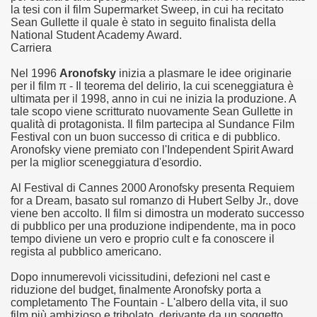
la tesi con il film Supermarket Sweep, in cui ha recitato
Sean Gullette il quale è stato in seguito finalista della
asettesima edizione del Premio Strega.
National Student Academy Award.
Carriera
 ormai non piu esordiente, bensi ampiamente radicato nel n
Nel 1996
Aronofsky
inizia a plasmare le idee originarie
per il film π - Il teorema del delirio, la cui sceneggiatura è
presenta l'esordio enigmatico e avvincente di Marcello Simoni
ultimata per il 1998, anno in cui ne inizia la produzione. A
tale scopo viene scritturato nuovamente Sean Gullette in
ccomandati Se Ti Piacciono nel mese di Aprile 2013.
qualità di protagonista. Il film partecipa al Sundance Film
Festival con un buon successo di critica e di pubblico.
Aronofsky viene premiato con l'Independent Spirit Award
tolo di quella che dovrebbe essere la quadrilogia di Carlos R
per la miglior sceneggiatura d'esordio.
e 40 lingue, le sue opere hanno conquistato milioni di lettor
Al Festival di Cannes 2000 Aronofsky presenta Requiem
for a Dream, basato sul romanzo di Hubert Selby Jr., dove
campione di vendite, Il cacciatore di aquiloni.
viene ben accolto. Il film si dimostra un moderato successo
di pubblico per una produzione indipendente, ma in poco
tempo diviene un vero e proprio cult e fa conoscere il
ro di Jeffery Deaver dedicato al criminologo tetraplegico Li
regista al pubblico americano.
tipico, un viaggio interiore di Isabel Allende nell'incontam
Dopo innumerevoli vicissitudini, defezioni nel cast e
riduzione del budget, finalmente Aronofsky porta a
i latinoamericane di maggior successo al mondo.
completamento The Fountain - L'albero della vita, il suo
film più ambizioso e tribolato, derivante da un soggetto