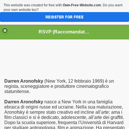
This website was created for free with
Own-Free-Website.com
. Do you want
your own website too?
REGISTER FOR FREE
HOME
BIOGRAFIE
CINEMA
RSVP (Raccomandati Se Vi Piacciono)
DATABASE LIBRI
LIBRI
MUSICA
OFF THE RECORDS
SERIE TV
Darren Aronofsky
(New York, 12 febbraio 1969) è un
regista, sceneggiatore e produttore cinematografico
statunitense.
Darren Aronofsky
nasce a New York in una famiglia
ebraica di origini russe ed ucraine. Nella sua maturazione,
Aronofsky è sempre stato creativo ed incline all'arte: ama i
film classici e si è dedicato, adolescente, all'arte dei graffiti.
Dopo la scuola superiore, frequenta l'Università di Harvard
per studiare antropologia, film e animazione. Ha presentato