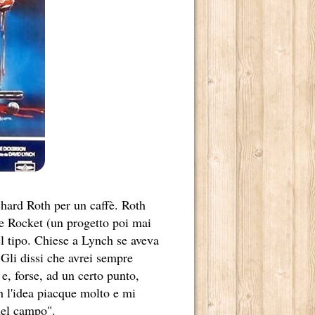
 2013.
OSCENA DELLA POLITICA (1A STAGIONE).
OSCENA DELLA POLITICA (2A STAGIONE).
MBRE 2013.
chard Roth per un caffè. Roth
ie Rocket (un progetto poi mai
l tipo. Chiese a Lynch se aveva
"Gli dissi che avrei sempre
BRE 2013.
 e, forse, ad un certo punto,
h l'idea piacque molto e mi
 nel campo".