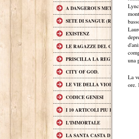
Lynch
A DANGEROUS METHOD
monta
SETE DI SANGUE (RABID)
basso
Laure
EXISTENZ
depre
d'ani
LE RAGAZZE DEL COYOTE UG
comp
PRISCILLA LA REGINA DEL D
una p
CITY OF GOD.
La ve
ore. 
LE VIE DELLA VIOLENZA
CODICE GENESI
I 10 ARTICOLI PIU LETTI SUL
L'IMMORTALE
LA SANTA CASTA DELLA CHIE