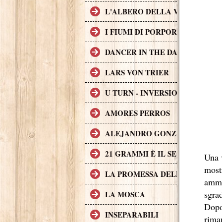
L'ALBERO DELLA VITA
I FIUMI DI PORPORA
DANCER IN THE DARK
LARS VON TRIER
U TURN - INVERSIONE DI MAR
AMORES PERROS
ALEJANDRO GONZÁLEZ IÑÁR
21 GRAMMI È IL SECONDO FI
Una 
most
LA PROMESSA DELL'ASSASSIN
ammi
sgrad
LA MOSCA
Dopo
INSEPARABILI
riman