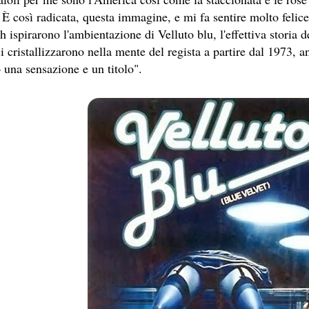
EL LIBRO CAMPIONE DI VENDITE, IL CACCIATORE DI AQU
 È così radicata, questa immagine, e mi fa sentire molto felice"
 ispirarono l'ambientazione di Velluto blu, l'effettiva storia de
SESTO LIBRO DI JEFFERY DEAVER DEDICATO AL CRIMINO
i cristallizzarono nella mente del regista a partire dal 1973, an
ROMANZO ATIPICO, UN VIAGGIO INTERIORE DI ISABEL AL
 una sensazione e un titolo".
E AUTRICI LATINOAMERICANE DI MAGGIOR SUCCESSO AL
ICURO, UNO PSICOPATICO ASSOLDATO DAL POTERE PER PO
OVECRAFTIANE RISIEDE QUASI ESCLUSIVAMENTE NELLA S
 SITO RACCOMANDATI SE TI PIACCIONO NEL MESE DI MAGGI
OMORRA, LE MINACCE E LA VITA SOTTO SCORTA.
ERO ECONOMICO E NEL SOGNO DI DOMINIO DELLA CAMO
STATI UTILIZZATI 40 MILIONI DI INSETTI APPOSITAMENT
ERSONAGGIO NELLA CULTURA CONTEMPORANEA.