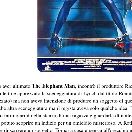
S II: THE DARK SECRET – RHAPSODY OF FIRE.
ICI (2A PARTE).
ICI (1A PARTE).
 SITO RACCOMANDATI SE TI PIACCIONO NEL MESE DI LUGLIO
ONE, THRILLER E SUSPENSE A CUI FA DA SFONDO IL RETR
ONE, THRILLER E SUSPENSE A CUI FA DA SFONDO IL RETR
 SITO RACCOMANDATI SE TI PIACCIONO NEL MESE DI SETTE
The Elephant Man
 aver ultimato
, incontrò il produttore Ri
.
a letto e apprezzato la sceneggiatura di Lynch dal titolo Ronn
izzato) ma non aveva intenzione di produrre un soggetto di que
he altra sceneggiatura ma il regista aveva solo qualche idea. 
 SITO RACCOMANDATI SE TI PIACCIONO NEL MESE DI DICEM
o intrufolarmi nella stanza di una ragazza e guardarla di notte
i potuto scoprire un indizio per un omicidio misterioso. A Rot
ECONDO MARTIN SCORSESE
e di scrivere un soggetto. Tornai a casa e pensai all'orecchio