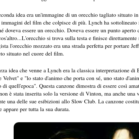
E MEDITA UN MONDO MIGLIORE.
econda idea era un'immagine di un orecchio tagliato situato i
ASCIENZA DI DAVID LYNCH
 immagini del film che colpisce di più. Lynch ha sottolineato 
hé doveva essere un orecchio. Doveva essere un punto aperto d
PETTI UN THRILLER CLASSICO
os'altro...L'orecchio si trova sulla testa e finisce direttamente 
E STORY, CONSIDERABILE UN ESEMPIO DI FILM NOIR MO
gista l'orecchio mozzato era una strada perfetta per portare Jef
to situato nel cuore del film.
FILM PARZIALE, TROPPO PARZIALE.
I ULTIMI DECENNI È RIUSCITO A TENERE ALTO IL PROPR
erza idea che venne a Lynch era la classica interpretazione d
 Velvet" e "lo stato d'animo che porta con sé, uno stato d'ani
NIMAZIONE)
o di quell'epoca". Questa canzone dimostra di essere così ama
 non è stata inserita solo la versione di Vinton, ma anche una 
SSATO DI PIÙ NELLA STORIA DEL CINEMA
te una delle sue esibizioni allo Slow Club. La canzone costitu
ELIRIO
e appare per tutta la sua durata.