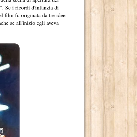
ILONI.
. Se i ricordi d'infanzia di
l film fu originata da tre idee
LOGO TETRAPLEGICO LINCOLN RHYME.
che se all'inizio egli aveva
LENDE NELL'INCONTAMINATO ARCIPELAGO DI CHILOÉ.
 MONDO.
TER INCASTRARE UN PEZZO GROSSO DELLA MAFIA CINESE
UA ENORME CAPACITÀ DI CONTROLLARE “LA SCRITTURA”
O 2013.
RRA.
E ALLEVATI.