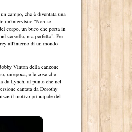
n un campo, che è diventata una
in un'intervista: "Non so
el corpo, un buco che porta in
nel cervello, era perfetto". Per
DERNO
frey all'interno di un mondo
IO NOME, È ANCHE MERITO DI MARCO TULLIO GIORDANA.
i Bobby Vinton della canzone
mo, un'epoca, e le cose che
ta da Lynch, al punto che nel
versione cantata da Dorothy
isce il motivo principale del