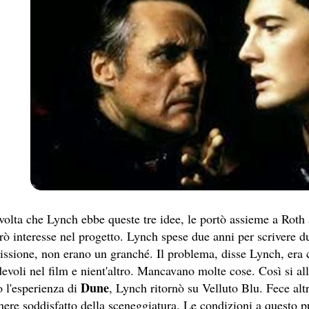
CIA
RITU
LM DELLA COSIDDETTA TRILOGIA SULLA MORTE
volta che Lynch ebbe queste tre idee, le portò assieme a Roth
rò interesse nel progetto. Lynch spese due anni per scrivere d
O
ssione, non erano un granché. Il problema, disse Lynch, era c
evoli nel film e nient'altro. Mancavano molte cose. Così si all
Dune
 l'esperienza di
, Lynch ritornò su Velluto Blu. Fece altr
ere soddisfatto della sceneggiatura. Le condizioni a questo pu