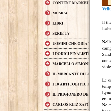
CONTENT MARKETING.
Vell
MUSICA
Il ti
LIBRI
Isabe
SERIE TV
Nell
UOMINI CHE ODIANO LE DON
campo
I DODICI FINALISTI IN DELL
Sandy
conto
MARCELLO SIMONI GIOVANE S
viole
IL MERCANTE DI LIBRI MALE
Le o
I 10 ARTICOLI PIU LETTI SUL
temp
Lync
IL PRIGIONERO DEL CIELO, T
era 
CARLOS RUIZ ZAFÓN TRADOTTO
Ne a
bosca