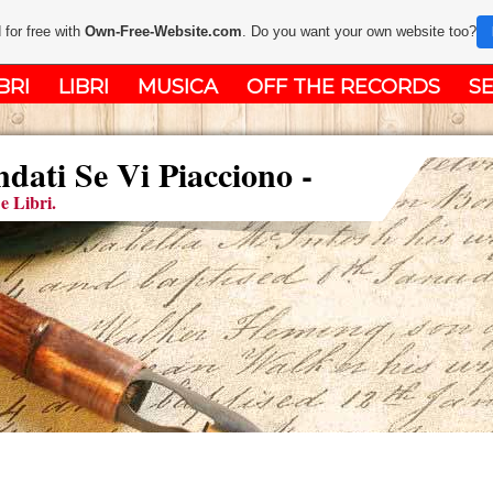
 for free with
Own-Free-Website.com
. Do you want your own website too?
BRI
LIBRI
MUSICA
OFF THE RECORDS
SE
ati Se Vi Piacciono -
e Libri.