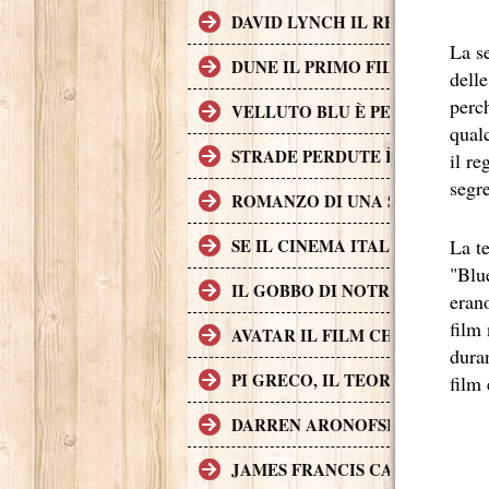
DAVID LYNCH IL REGISTA CH
La s
DUNE IL PRIMO FILM DI FANT
delle
perc
VELLUTO BLU È PER MOLTI AS
qualc
STRADE PERDUTE È UNA CRIM
il re
segre
ROMANZO DI UNA STRAGE, UN 
SE IL CINEMA ITALIANO DEGL
La t
"Blue
IL GOBBO DI NOTRE DAME (A
eran
film
AVATAR IL FILM CHE HA INCA
duran
PI GRECO, IL TEOREMA DEL D
film 
DARREN ARONOFSKY
JAMES FRANCIS CAMERON