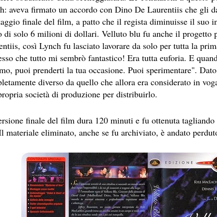
: aveva firmato un accordo con Dino De Laurentiis che gli dava
ggio finale del film, a patto che il regista diminuisse il suo 
 di solo 6 milioni di dollari. Velluto blu fu anche il progetto 
ntiis, così Lynch fu lasciato lavorare da solo per tutta la pri
sso che tutto mi sembrò fantastico! Era tutta euforia. E quand
mo, puoi prenderti la tua occasione. Puoi sperimentare". Dato 
LY
letamente diverso da quello che allora era considerato in voga
ESERTO
ropria società di produzione per distribuirlo.
rsione finale del film dura 120 minuti e fu ottenuta tagliando l
Il materiale eliminato, anche se fu archiviato, è andato perdut
 SITO RACCOMANDATI SE TI PIACCIONO NEL MESE DI APRILE
SA