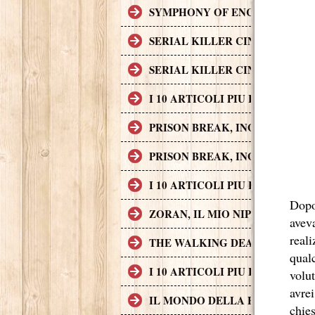
SYMPHONY OF ENCHANTED LAND
SERIAL KILLER CINEMATOGRAF
SERIAL KILLER CINEMATOGRAF
I 10 ARTICOLI PIU LETTI SUL
PRISON BREAK, INGEGNO, AZI
PRISON BREAK, INGEGNO, AZI
I 10 ARTICOLI PIU LETTI SUL
Dopo
ZORAN, IL MIO NIPOTE SCEMO
avev
real
THE WALKING DEAD
qualc
I 10 ARTICOLI PIU LETTI SUL
volut
avre
IL MONDO DELLA FINANZA S
chies