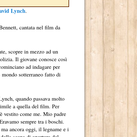
avid Lynch
.
Bennett, cantata nel film da
nte, scopre in mezzo ad un
olizia. Il giovane conosce così
, cominciano ad indagare per
e mondo sotterraneo fatto di
TE RADICATO NEL NOSTRO PAESE.
E DI MARCELLO SIMONI.
 Lynch, quando passava molto
 2013.
mile a quella del film. Per
e è vestito come me. Mio padre
ADRILOGIA DI CARLOS RUIZ ZAFÓN.
 Eravamo sempre tra i boschi.
TO MILIONI DI LETTORI E NUMEROSI PREMI NEI CINQUE 
 ma ancora oggi, il legname e i
della scena di apertura del