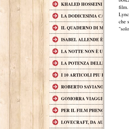
KHALED HOSSEINI L'AUTORE D
film.
Lynch
LA DODICESIMA CARTA È IL 
che s
IL QUADERNO DI MAYA È UN 
"solo
ISABEL ALLENDE È UNA DELL
LA NOTTE NON È UN POSTO S
LA POTENZA DELLE STORIE L
I 10 ARTICOLI PIU LETTI SUL
ROBERTO SAVIANO, II CASO G
GOMORRA VIAGGIO NELL'IMP
PER IL FILM PHENOMENA SONO 
LOVECRAFT, DA AUTORE A P