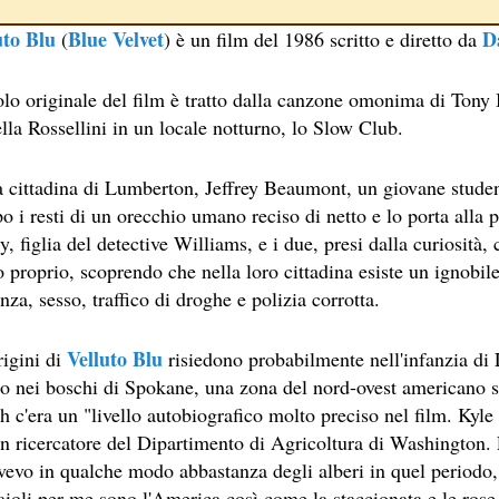
uto Blu
Blue Velvet
D
(
) è un film del 1986 scritto e diretto da
tolo originale del film è tratto dalla canzone omonima di Tony 
lla Rossellini in un locale notturno, lo Slow Club.
a cittadina di Lumberton, Jeffrey Beaumont, un giovane stude
NE
 i resti di un orecchio umano reciso di netto e lo porta alla p
A SESSANTASETTESIMA EDIZIONE DEL PREMIO STREGA.
, figlia del detective Williams, e i due, presi dalla curiosità
 proprio, scoprendo che nella loro cittadina esiste un ignobil
CRITTORE ORMAI NON PIU ESORDIENTE, BENSI AMPIAMEN
nza, sesso, traffico di droghe e polizia corrotta.
DETTI RAPPRESENTA L'ESORDIO ENIGMATICO E AVVINCENT
Velluto Blu
rigini di
risiedono probabilmente nell'infanzia di
 SITO RACCOMANDATI SE TI PIACCIONO NEL MESE DI APRILE
o nei boschi di Spokane, una zona del nord-ovest americano si
h c'era un "livello autobiografico molto preciso nel film. Kyl
ERZO CAPITOLO DI QUELLA CHE DOVREBBE ESSERE LA QU
un ricercatore del Dipartimento di Agricoltura di Washington.
 IN OLTRE 40 LINGUE, LE SUE OPERE HANNO CONQUISTA
vevo in qualche modo abbastanza degli alberi in quel periodo,
ioli per me sono l'America così come la staccionata e le rose 