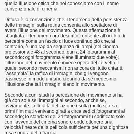
quella illusione ottica che noi conosciamo con il nome
convenzionale di cinema.
asettesima edizione del Premio Strega.
Diffusa è la convinzione che il fenomeno della persistenza
delle immagini sulla retina consenta allo spettatore di
avere l'illusione del movimento. Questa affermazione è
 ormai non piu esordiente, bensi ampiamente radicato nel n
sbagliata. Il fenomeno ora descritto consente all'occhio di
percepire come un fascio di luce continuo ciò che, al
presenta l'esordio enigmatico e avvincente di Marcello Simoni
contrario, è una rapida sequenza di lampi (nel cinema
professionale 48 al secondo, pari a 24 fotogrammi al
ccomandati Se Ti Piacciono nel mese di Aprile 2013.
secondo: ogni fotogramma viene illuminato due volte);
l'illusione del movimento è invece opera del cervello il
quale, secondo meccanismi non ancora del tutto chiariti,
tolo di quella che dovrebbe essere la quadrilogia di Carlos R
"assembla" la raffica di immagini che gli vengono
trasmesse in modo unitario creando da sé medesimo
e 40 lingue, le sue opere hanno conquistato milioni di lettor
l'illusione che tali immagini siano in movimento.
campione di vendite, Il cacciatore di aquiloni.
Secondo alcuni studi la percezione del movimento si ha
già con sole sei immagini al secondo, anche se,
ovviamente, la fluidità dell'azione risulta molto scarsa. I
ro di Jeffery Deaver dedicato al criminologo tetraplegico Li
primi film muti venivano girati a circa sedici fotogrammi al
secondo; lo standard dei 24 fotogrammi fu codificato solo
tipico, un viaggio interiore di Isabel Allende nell'incontam
con l'avvento del cinema sonoro onde ottenere una
velocità lineare della pellicola sufficiente per una dignitosa
i latinoamericane di maggior successo al mondo.
resa sonora della traccia.