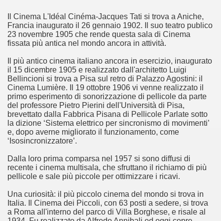
ccomandati Se Ti Piacciono nel mese di Luglio 2013.
Il Cinema L'Idéal Cinéma-Jacques Tati si trova a Aniche,
Francia inaugurato il 26 gennaio 1902. Il suo teatro publico
ller e suspense a cui fa da sfondo il retroscena della politic
23 novembre 1905 che rende questa sala di Cinema
fissata più antica nel mondo ancora in attività.
ller e suspense a cui fa da sfondo il retroscena della politic
Il più antico cinema italiano ancora in esercizio, inaugurato
ccomandati Se Ti Piacciono nel mese di Settembre 2013.
il 15 dicembre 1905 e realizzato dall'architetto Luigi
Bellincioni si trova a Pisa sul retro di Palazzo Agostini: il
Cinema Lumière. Il 19 ottobre 1906 vi venne realizzato il
primo esperimento di sonorizzazione di pellicole da parte
del professore Pietro Pierini dell'Università di Pisa,
brevettato dalla Fabbrica Pisana di Pellicole Parlate sotto
la dizione ‘Sistema elettrico per sincronismo di movimenti’
ccomandati Se Ti Piacciono nel mese di Dicembre 2013.
e, dopo averne migliorato il funzionamento, come
‘Isosincronizzatore’.
artin Scorsese
Dalla loro prima comparsa nel 1957 si sono diffusi di
recente i cinema multisala, che sfruttano il richiamo di più
 un mondo migliore.
pellicole e sale più piccole per ottimizzare i ricavi.
 di David Lynch
Una curiosità: il più piccolo cinema del mondo si trova in
Italia. Il Cinema dei Piccoli, con 63 posti a sedere, si trova
a Roma all'interno del parco di Villa Borghese, e risale al
hriller classico
1934. Fu realizzato da Alfredo Annibali ed oggi copre