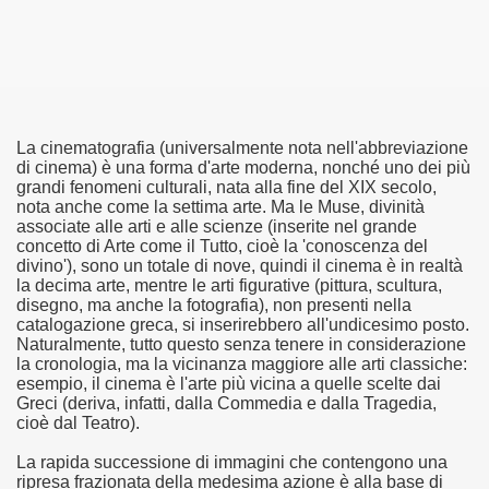
ue piccoli delinquenti a caccia del colpo grosso.
a e sulla mostruosità banale del totalitarismo.
parte).
La cinematografia (universalmente nota nell'abbreviazione
di cinema) è una forma d'arte moderna, nonché uno dei più
stigi, in un viaggio verso l'ignoto.
grandi fenomeni culturali, nata alla fine del XIX secolo,
nota anche come la settima arte. Ma le Muse, divinità
associate alle arti e alle scienze (inserite nel grande
llywood
concetto di Arte come il Tutto, cioè la 'conoscenza del
divino'), sono un totale di nove, quindi il cinema è in realtà
Bad
la decima arte, mentre le arti figurative (pittura, scultura,
disegno, ma anche la fotografia), non presenti nella
catalogazione greca, si inserirebbero all'undicesimo posto.
Naturalmente, tutto questo senza tenere in considerazione
la cronologia, ma la vicinanza maggiore alle arti classiche:
esempio, il cinema è l'arte più vicina a quelle scelte dai
Greci (deriva, infatti, dalla Commedia e dalla Tragedia,
cioè dal Teatro).
La rapida successione di immagini che contengono una
ripresa frazionata della medesima azione è alla base di