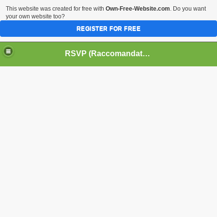
This website was created for free with
Own-Free-Website.com
. Do you want
your own website too?
REGISTER FOR FREE
HOME
BIOGRAFIE
CINEMA
RSVP (Raccomandati Se Vi Piacciono)
DATABASE LIBRI
LIBRI
MUSICA
OFF THE RECORDS
SERIE TV
riero, un film storico che racconta la Spagna del diciassette
azzire i cinesi