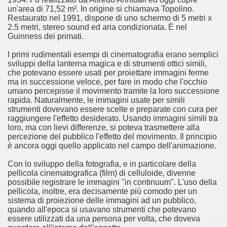
un'area di 71,52 m². In origine si chiamava Topolino.
 considerabile un esempio di film noir moderno
Restaurato nel 1991, dispone di uno schermo di 5 metri x
2.5 metri, stereo sound ed aria condizionata. È nel
Guinness dei primati.
ziale, troppo parziale.
I primi rudimentali esempi di cinematografia erano semplici
decenni è riuscito a tenere alto il proprio nome, è anche meri
sviluppi della lanterna magica e di strumenti ottici simili,
che potevano essere usati per proiettare immagini ferme
ne)
ma in successione veloce, per fare in modo che l'occhio
umano percepisse il movimento tramite la loro successione
rapida. Naturalmente, le immagini usate per simili
più nella storia del cinema
strumenti dovevano essere scelte e preparate con cura per
raggiungere l'effetto desiderato. Usando immagini simili tra
loro, ma con lievi differenze, si poteva trasmettere alla
percezione del pubblico l'effetto del movimento. Il principio
è ancora oggi quello applicato nel campo dell'animazione.
Con lo sviluppo della fotografia, e in particolare della
pellicola cinematografica (film) di celluloide, divenne
possibile registrare le immagini "in continuum". L'uso della
pellicola, inoltre, era decisamente più comodo per un
sistema di proiezione delle immagini ad un pubblico,
quando all'epoca si usavano strumenti che potevano
essere utilizzati da una persona per volta, che doveva