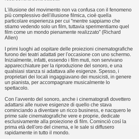
L'illusione del movimento non va confusa con il fenomeno
no psicopatico assoldato dal potere per poter incastrare un
più complessivo dell'illusione filmica, cioè quella
particolare esperienza per cui “mentre sappiamo che
ane risiede quasi esclusivamente nella sua enorme capacità di
stiamo vedendo solo un film, tuttavia sperimentiamo quel
film come un mondo pienamente realizzato” (Richard
ccomandati Se Ti Piacciono nel mese di Maggio 2013.
Allen)
I primi luoghi ad ospitare delle proiezioni cinematografiche
le minacce e la vita sotto scorta.
furono dei teatri adattati per l'occasione con uno schermo.
Inizialmente, infatti, essendo i film muti, non servivano
omico e nel sogno di dominio della camorra.
apparecchiature per la riproduzione del sonoro, e una
qualsiasi stanza si adattava alle esigenze. Spesso, i
proprietari dei locali ingaggiavano dei musicisti, in genere
lizzati 40 milioni di insetti appositamente allevati.
un pianista, per accompagnare musicalmente lo
spettacolo.
io nella cultura contemporanea.
Con l'avvento del sonoro, anche i cinematografi dovettero
The Dark Secret – Rhapsody of Fire.
adattarsi alle nuove esigenze di quello che stava
cominciando a diventare un ricco business, e nacquero le
prime sale cinematografiche vere e proprie, dedicate
te).
esclusivamente alla proiezione di film. Cominciò così la
prima età dell'oro del cinema, e le sale si diffusero
te).
rapidamente in tutto il mondo.