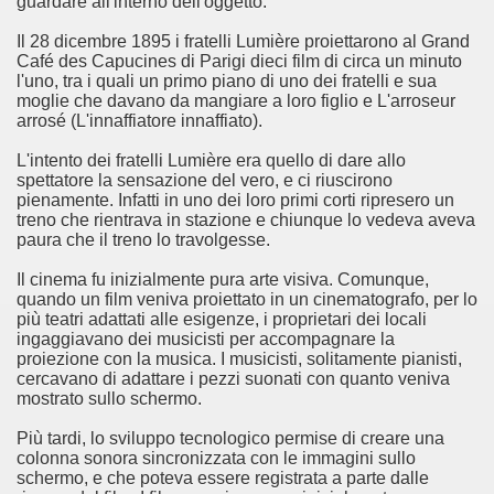
guardare all'interno dell'oggetto.
Il 28 dicembre 1895 i fratelli Lumière proiettarono al Grand
Café des Capucines di Parigi dieci film di circa un minuto
l'uno, tra i quali un primo piano di uno dei fratelli e sua
moglie che davano da mangiare a loro figlio e L'arroseur
arrosé (L'innaffiatore innaffiato).
L'intento dei fratelli Lumière era quello di dare allo
spettatore la sensazione del vero, e ci riuscirono
pienamente. Infatti in uno dei loro primi corti ripresero un
treno che rientrava in stazione e chiunque lo vedeva aveva
cosiddetta Trilogia sulla morte
paura che il treno lo travolgesse.
Il cinema fu inizialmente pura arte visiva. Comunque,
quando un film veniva proiettato in un cinematografo, per lo
più teatri adattati alle esigenze, i proprietari dei locali
ingaggiavano dei musicisti per accompagnare la
proiezione con la musica. I musicisti, solitamente pianisti,
cercavano di adattare i pezzi suonati con quanto veniva
mostrato sullo schermo.
Più tardi, lo sviluppo tecnologico permise di creare una
colonna sonora sincronizzata con le immagini sullo
schermo, e che poteva essere registrata a parte dalle