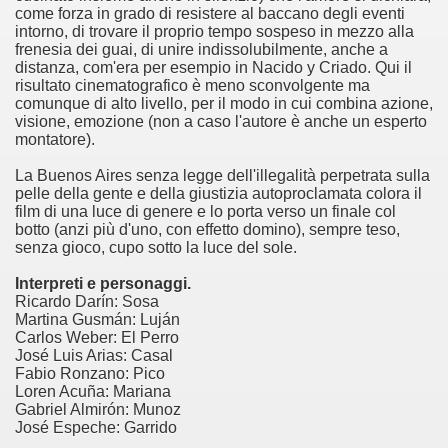
come forza in grado di resistere al baccano degli eventi
no psicopatico assoldato dal potere per poter incastrare un
intorno, di trovare il proprio tempo sospeso in mezzo alla
frenesia dei guai, di unire indissolubilmente, anche a
ane risiede quasi esclusivamente nella sua enorme capacità di
distanza, com'era per esempio in Nacido y Criado. Qui il
risultato cinematografico è meno sconvolgente ma
ccomandati Se Ti Piacciono nel mese di Maggio 2013.
comunque di alto livello, per il modo in cui combina azione,
visione, emozione (non a caso l'autore è anche un esperto
montatore).
le minacce e la vita sotto scorta.
La Buenos Aires senza legge dell'illegalità perpetrata sulla
omico e nel sogno di dominio della camorra.
pelle della gente e della giustizia autoproclamata colora il
film di una luce di genere e lo porta verso un finale col
botto (anzi più d'uno, con effetto domino), sempre teso,
lizzati 40 milioni di insetti appositamente allevati.
senza gioco, cupo sotto la luce del sole.
io nella cultura contemporanea.
Interpreti e personaggi.
Ricardo Darín: Sosa
The Dark Secret – Rhapsody of Fire.
Martina Gusmán: Luján
Carlos Weber: El Perro
José Luis Arias: Casal
te).
Fabio Ronzano: Pico
Loren Acuña: Mariana
te).
Gabriel Almirón: Munoz
José Espeche: Garrido
ccomandati Se Ti Piacciono nel mese di Luglio 2013.