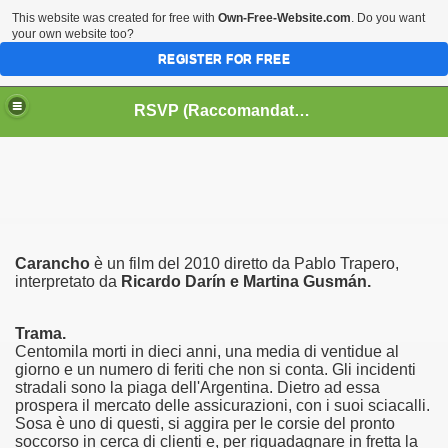
This website was created for free with
Own-Free-Website.com
. Do you want
your own website too?
REGISTER FOR FREE
HOME
BIOGRAFIE
CINEMA
RSVP (Raccomandati Se Vi Piacciono)
DATABASE LIBRI
LIBRI
MUSICA
OFF THE RECORDS
SERIE TV
Carancho
è un film del 2010 diretto da Pablo Trapero,
interpretato da
Ricardo Darín e Martina Gusmán.
Trama.
Centomila morti in dieci anni, una media di ventidue al
giorno e un numero di feriti che non si conta. Gli incidenti
stradali sono la piaga dell'Argentina. Dietro ad essa
prospera il mercato delle assicurazioni, con i suoi sciacalli.
Sosa è uno di questi, si aggira per le corsie del pronto
soccorso in cerca di clienti e, per riguadagnare in fretta la