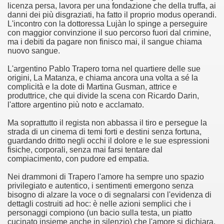
licenza persa, lavora per una fondazione che della truffa, ai
danni dei più disgraziati, ha fatto il proprio modus operandi.
asettesima edizione del Premio Strega.
L'incontro con la dottoressa Lujàn lo spinge a perseguire
con maggior convinzione il suo percorso fuori dal crimine,
ma i debiti da pagare non finisco mai, il sangue chiama
 ormai non piu esordiente, bensi ampiamente radicato nel n
nuovo sangue.
presenta l'esordio enigmatico e avvincente di Marcello Simoni
L'argentino Pablo Trapero torna nel quartiere delle sue
origini, La Matanza, e chiama ancora una volta a sé la
ccomandati Se Ti Piacciono nel mese di Aprile 2013.
complicità e la dote di Martina Gusman, attrice e
produttrice, che qui divide la scena con Ricardo Darin,
l'attore argentino più noto e acclamato.
tolo di quella che dovrebbe essere la quadrilogia di Carlos R
Ma soprattutto il regista non abbassa il tiro e persegue la
e 40 lingue, le sue opere hanno conquistato milioni di lettor
strada di un cinema di temi forti e destini senza fortuna,
guardando dritto negli occhi il dolore e le sue espressioni
campione di vendite, Il cacciatore di aquiloni.
fisiche, corporali, senza mai farsi tentare dal
compiacimento, con pudore ed empatia.
ro di Jeffery Deaver dedicato al criminologo tetraplegico Li
Nei drammoni di Trapero l'amore ha sempre uno spazio
privilegiato e autentico, i sentimenti emergono senza
tipico, un viaggio interiore di Isabel Allende nell'incontam
bisogno di alzare la voce o di segnalarsi con l'evidenza di
dettagli costruiti ad hoc: è nelle azioni semplici che i
i latinoamericane di maggior successo al mondo.
personaggi compiono (un bacio sulla testa, un piatto
cucinato insieme anche in silenzio) che l'amore si dichiara,