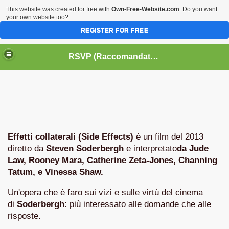
This website was created for free with
Own-Free-Website.com
. Do you want
your own website too?
REGISTER FOR FREE
HOME
BIOGRAFIE
CINEMA
RSVP (Raccomandati Se Vi Piacciono)
DATABASE LIBRI
LIBRI
MUSICA
OFF THE RECORDS
SERIE TV
Effetti collaterali (Side Effects)
è un film del 2013
diretto da
Steven Soderbergh
e interpretato
da Jude
Law, Rooney Mara, Catherine Zeta-Jones, Channing
Tatum, e Vinessa Shaw.
Un'opera che è faro sui vizi e sulle virtù del cinema
di
Soderbergh
: più interessato alle domande che alle
risposte.