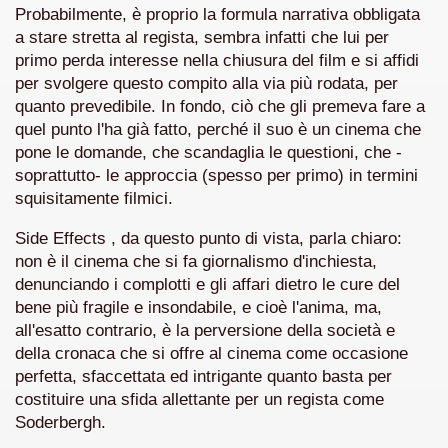
Probabilmente, è proprio la formula narrativa obbligata
a stare stretta al regista, sembra infatti che lui per
asettesima edizione del Premio Strega.
primo perda interesse nella chiusura del film e si affidi
per svolgere questo compito alla via più rodata, per
 ormai non piu esordiente, bensi ampiamente radicato nel n
quanto prevedibile. In fondo, ciò che gli premeva fare a
presenta l'esordio enigmatico e avvincente di Marcello Simoni
quel punto l'ha già fatto, perché il suo è un cinema che
pone le domande, che scandaglia le questioni, che -
ccomandati Se Ti Piacciono nel mese di Aprile 2013.
soprattutto- le approccia (spesso per primo) in termini
squisitamente filmici.
tolo di quella che dovrebbe essere la quadrilogia di Carlos R
Side Effects , da questo punto di vista, parla chiaro:
e 40 lingue, le sue opere hanno conquistato milioni di lettor
non è il cinema che si fa giornalismo d'inchiesta,
denunciando i complotti e gli affari dietro le cure del
campione di vendite, Il cacciatore di aquiloni.
bene più fragile e insondabile, e cioè l'anima, ma,
all'esatto contrario, è la perversione della società e
ro di Jeffery Deaver dedicato al criminologo tetraplegico Li
della cronaca che si offre al cinema come occasione
perfetta, sfaccettata ed intrigante quanto basta per
tipico, un viaggio interiore di Isabel Allende nell'incontam
costituire una sfida allettante per un regista come
Soderbergh.
i latinoamericane di maggior successo al mondo.