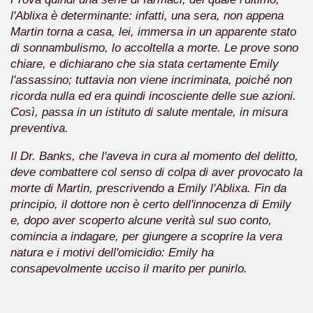
 considerabile un esempio di film noir moderno
l'Ablixa è determinante: infatti, una sera, non appena
Martin torna a casa, lei, immersa in un apparente stato
ziale, troppo parziale.
di sonnambulismo, lo accoltella a morte. Le prove sono
chiare, e dichiarano che sia stata certamente Emily
decenni è riuscito a tenere alto il proprio nome, è anche meri
l'assassino; tuttavia non viene incriminata, poiché non
ricorda nulla ed era quindi incosciente delle sue azioni.
ne)
Così, passa in un istituto di salute mentale, in misura
più nella storia del cinema
preventiva.
Il Dr. Banks, che l'aveva in cura al momento del delitto,
deve combattere col senso di colpa di aver provocato la
morte di Martin, prescrivendo a Emily l'Ablixa. Fin da
principio, il dottore non è certo dell'innocenza di Emily
e, dopo aver scoperto alcune verità sul suo conto,
comincia a indagare, per giungere a scoprire la vera
natura e i motivi dell'omicidio: Emily ha
consapevolmente ucciso il marito per punirlo.