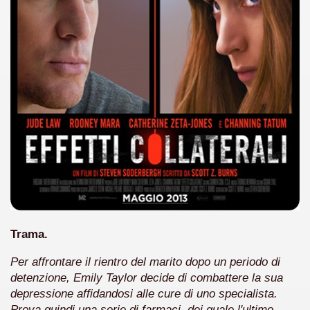
ller e suspense a cui fa da sfondo il retroscena della politic
ller e suspense a cui fa da sfondo il retroscena della politic
ccomandati Se Ti Piacciono nel mese di Settembre 2013.
ccomandati Se Ti Piacciono nel mese di Dicembre 2013.
artin Scorsese
 un mondo migliore.
Trama.
 di David Lynch
Per affrontare il rientro del marito dopo un periodo di
detenzione, Emily Taylor decide di combattere la sua
hriller classico
depressione affidandosi alle cure di uno specialista.
Prova quindi una serie di farmaci, dei quale l'ultimo,