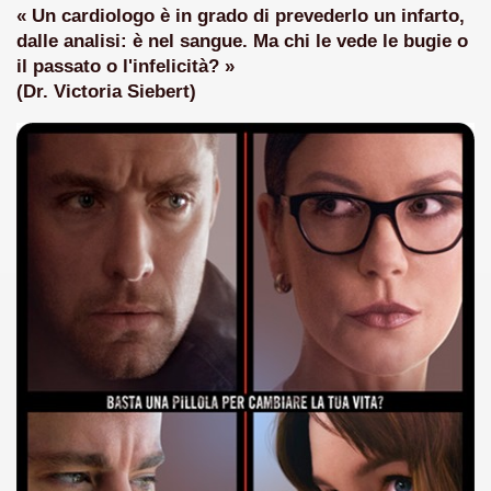
« Un cardiologo è in grado di prevederlo un infarto,
no psicopatico assoldato dal potere per poter incastrare un
dalle analisi: è nel sangue. Ma chi le vede le bugie o
il passato o l'infelicità? »
ane risiede quasi esclusivamente nella sua enorme capacità di
(Dr. Victoria Siebert)
ccomandati Se Ti Piacciono nel mese di Maggio 2013.
le minacce e la vita sotto scorta.
omico e nel sogno di dominio della camorra.
lizzati 40 milioni di insetti appositamente allevati.
io nella cultura contemporanea.
The Dark Secret – Rhapsody of Fire.
te).
te).
ccomandati Se Ti Piacciono nel mese di Luglio 2013.