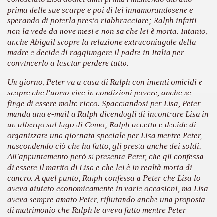
 considerabile un esempio di film noir moderno
prima delle sue scarpe e poi di lei innamorandosene e
sperando di poterla presto riabbracciare; Ralph infatti
ziale, troppo parziale.
non la vede da nove mesi e non sa che lei è morta. Intanto,
anche Abigail scopre la relazione extraconiugale della
decenni è riuscito a tenere alto il proprio nome, è anche meri
madre e decide di raggiungere il padre in Italia per
convincerlo a lasciar perdere tutto.
ne)
Un giorno, Peter va a casa di Ralph con intenti omicidi e
più nella storia del cinema
scopre che l'uomo vive in condizioni povere, anche se
finge di essere molto ricco. Spacciandosi per Lisa, Peter
manda una e-mail a Ralph dicendogli di incontrare Lisa in
un albergo sul lago di Como; Ralph accetta e decide di
organizzare una giornata speciale per Lisa mentre Peter,
nascondendo ciò che ha fatto, gli presta anche dei soldi.
All'appuntamento però si presenta Peter, che gli confessa
di essere il marito di Lisa e che lei è in realtà morta di
cancro. A quel punto, Ralph confessa a Peter che Lisa lo
aveva aiutato economicamente in varie occasioni, ma Lisa
aveva sempre amato Peter, rifiutando anche una proposta
di matrimonio che Ralph le aveva fatto mentre Peter