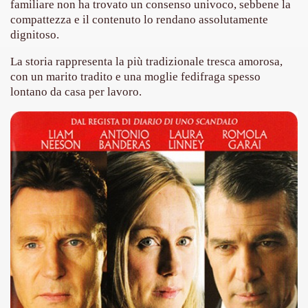
familiare non ha trovato un consenso univoco, sebbene la
compattezza e il contenuto lo rendano assolutamente
asettesima edizione del Premio Strega.
dignitoso.
 ormai non piu esordiente, bensi ampiamente radicato nel n
La storia rappresenta la più tradizionale tresca amorosa,
con un marito tradito e una moglie fedifraga spesso
presenta l'esordio enigmatico e avvincente di Marcello Simoni
lontano da casa per lavoro.
ccomandati Se Ti Piacciono nel mese di Aprile 2013.
tolo di quella che dovrebbe essere la quadrilogia di Carlos R
e 40 lingue, le sue opere hanno conquistato milioni di lettor
campione di vendite, Il cacciatore di aquiloni.
ro di Jeffery Deaver dedicato al criminologo tetraplegico Li
tipico, un viaggio interiore di Isabel Allende nell'incontam
i latinoamericane di maggior successo al mondo.