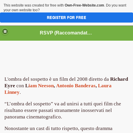
This website was created for free with
Own-Free-Website.com
. Do you want
your own website too?
REGISTER FOR FREE
HOME
BIOGRAFIE
CINEMA
RSVP (Raccomandati Se Vi Piacciono)
DATABASE LIBRI
LIBRI
MUSICA
OFF THE RECORDS
SERIE TV
L'ombra del sospetto è un film del 2008 diretto da
Richard
Eyre
con
L
iam Neeson
,
Antonio Banderas
,
Laura
Linney
.
“L’ombra del sospetto” va ad unirsi a tutti quei film che
risultano essere passati stranamente inosservati nel
panorama cinematografico.
Nonostante un cast di tutto rispetto, questo dramma