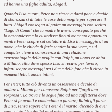
ed hanno una figlia adulta, Abigail.
ller e suspense a cui fa da sfondo il retroscena della politic
Quando Lisa muore, Peter non riesce a darsi pace e decide
di sbarazzarsi di tutte le cose della moglie per superare il
ller e suspense a cui fa da sfondo il retroscena della politic
lutto. Abigail consegna al padre un messaggio con scritto
"Lago di Como" che la madre le aveva consegnato perché
ccomandati Se Ti Piacciono nel mese di Settembre 2013.
lo nascondesse e lo custodisse fino al momento opportuno
mentre Peter scopre sul cellulare di Lisa il messaggio di un
uomo, che le chiede di farle sentire la sua voce, e sul
computer viene a conoscenza di una relazione
extraconiugale della moglie con Ralph, un uomo ce abita
ccomandati Se Ti Piacciono nel mese di Dicembre 2013.
a Milano, città dove spesso Lisa si recava per lavoro;
infatti scopre messaggi tra i due e delle foto che li ritrae in
artin Scorsese
momenti felici, anche intimi.
 un mondo migliore.
Per Peter, tutto ciò diventa un'ossessione e decide di
andare a Milano per conoscere Ralph per "fargli una
 di David Lynch
sorpresa". Lo trova e lo segue fino ad una caffetteria dove
Peter si fa avanti e cominciano a parlare; Ralph gli parla
hriller classico
di Lisa, senza sapere che Peter è il marito, dicendo di aver
conosciuto Lisa dodici anni prima rimanendo attratto