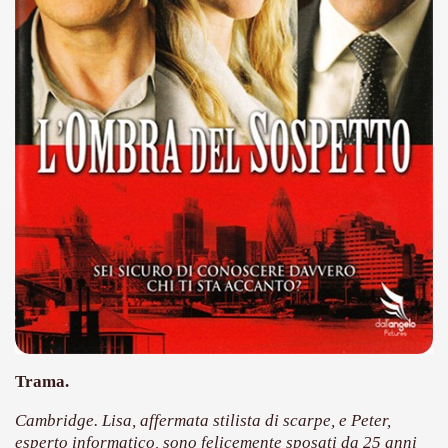
no psicopatico assoldato dal potere per poter incastrare un
ane risiede quasi esclusivamente nella sua enorme capacità di
ccomandati Se Ti Piacciono nel mese di Maggio 2013.
le minacce e la vita sotto scorta.
omico e nel sogno di dominio della camorra.
lizzati 40 milioni di insetti appositamente allevati.
io nella cultura contemporanea.
The Dark Secret – Rhapsody of Fire.
te).
Trama.
te).
Cambridge. Lisa, affermata stilista di scarpe, e Peter,
esperto informatico, sono felicemente sposati da 25 anni
ccomandati Se Ti Piacciono nel mese di Luglio 2013.