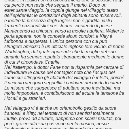
cui perciò non resta che seguire il marito. Dopo un
estenuante viaggio, la coppia giunge nel villaggio teatro
dell'epidemia: le condizioni degli abitanti sono miserevoli,
e inoltre la presenza degli inglesi non è gradita, visti i
fermenti nazionalistici che stanno scuotendo il paese.
Mantenendo la chiusura verso la moglie adultera, Walter le
parla appena, non le concede alcun comfort, e Kitty è
furibonda e disperata. L'unica persona con cui può
stringere amicizia è un ufficiale inglese loro vicino, di nome
Waddington, dal quale apprende che la moglie del suo
amante ha sempre reputato stranamente mediocri le donne
cosiddetta Trilogia sulla morte
di cui si circondava Charlie.
Nel frattempo, il dottor Fane non si risparmia per cercare di
individuare le cause del contagio: nota che l'acqua del
fiume cui attingono gli abitanti del villaggio è infetta, poiché
lì accanto vengono seppelliti i cadaveri dei morti di colera.
Le misure che suggerisce di adottare sono inevitabili, ma
molto impopolari, e contribuiscono ad acuire la tensione fra
i locali e gli stranieri.
Nel villaggio vi è anche un orfanotrofio gestito da suore
francesi, e Kitty, nel tentativo di non sentirsi totalmente
inutile, prova ad aiutarle, dapprima con scarsi risultati, poi
però, grazie alla sua passione per la musica, riesce
finalmente a dare una mano sostituendo la suora che