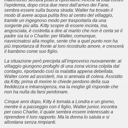
l'epidemia, dopo circa due mesi dall'arrivo dei Fane,
sembra essere sulla buona strada: Walter ha trovato il
modo di avere acqua pulita fino al centro del villaggio,
tramite un ingegnoso modo per trasportarla da una
sorgente più alta. Kitty scopre di essere incinta, ma,
angosciata, è costretta a dire al marito che non è certa se il
padre sia lui o Charlie: per Walter, comunque,
riavvicinatosi alla moglie, sente che a quel punto non ha
più importanza di fronte al loro ricostruito amore, e crescerà
il bambino come suo figlio.
La situazione però precipita all'improvviso nuovamente: al
villaggio giungono profughi di una zona vicina colpita dal
contagio, riportando così la malattia appena debellata.
Walter corre ad assisterli, ma si ammala di colera. Assistito
)
da Kitty, prima di morire le chiede perdono della sua
freddezza e intransigenza, ma la moglie gli risponde che
non ha nulla da farsi perdonare.
Cinque anni dopo, Kitty è tornata a Londra e un giorno,
mentre è a passeggio con il figlio, Walter junior, incontra
per caso Charlie, il quale sembra essere interessato a
riprendere il loro rapporto. Ma la donna lo saluta e si
allontana senza rimpianti.