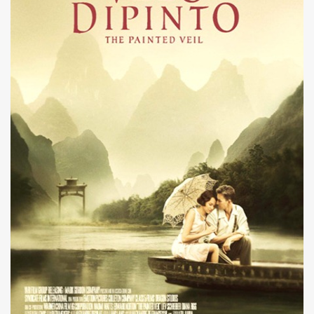
no psicopatico assoldato dal potere per poter incastrare un
ane risiede quasi esclusivamente nella sua enorme capacità di
ccomandati Se Ti Piacciono nel mese di Maggio 2013.
le minacce e la vita sotto scorta.
omico e nel sogno di dominio della camorra.
lizzati 40 milioni di insetti appositamente allevati.
io nella cultura contemporanea.
The Dark Secret – Rhapsody of Fire.
te).
te).
ccomandati Se Ti Piacciono nel mese di Luglio 2013.