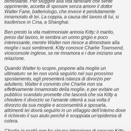
benestante. Per sfuggire alla vita familiare che sente
 considerabile un esempio di film noir moderno
opprimente, accetta di sposare senza amore il dottor
Walter Fane, batteriologo, che invece è perdutamente
ziale, troppo parziale.
innamorato di lei. La coppia, a causa del lavoro di lui, si
trasferisce in Cina, a Shanghai.
decenni è riuscito a tenere alto il proprio nome, è anche meri
Ben presto la vita matrimoniale annoia Kitty: il marito,
preso dal lavoro, le sembra un uomo grigio e poco
ne)
interessante, mentre Walter non riesce a dimostrare alla
moglie i suoi sentimenti. Kitty conosce Charlie Townsend,
più nella storia del cinema
viceconsole inglese, se ne innamora e i due iniziano una
relazione.
Quando Walter lo scopre, propone alla moglie un
ultimatum: se lei non vorrà seguirlo nel suo prossimo
spostamento, egli presenterà istanza di divorzio per
adulterio. Walter è convinto che Charlie non sia
effettivamente innamorato della moglie, e per evitare un
pubblico scandalo promette che lascerà che sia Kitty a
chiedere il divorzio se l'amante otterrà a sua volta il
divorzio da sua moglie e acconsentirà a sposarla,
altrimenti lei dovrà seguirlo in un villaggio dell'interno dove
è richiesto il suo aiuto perché è scoppiata un'epidemia di
colera.
Charlie in realtà non ha alcuna intenzione di sposare Kitty,