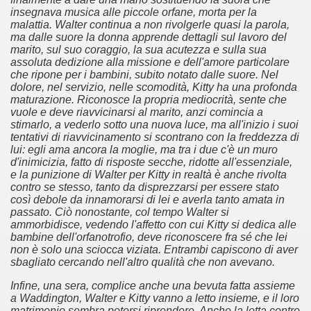
insegnava musica alle piccole orfane, morta per la
malattia. Walter continua a non rivolgerle quasi la parola,
ma dalle suore la donna apprende dettagli sul lavoro del
marito, sul suo coraggio, la sua acutezza e sulla sua
assoluta dedizione alla missione e dell'amore particolare
che ripone per i bambini, subito notato dalle suore. Nel
dolore, nel servizio, nelle scomodità, Kitty ha una profonda
maturazione. Riconosce la propria mediocrità, sente che
vuole e deve riavvicinarsi al marito, anzi comincia a
stimarlo, a vederlo sotto una nuova luce, ma all'inizio i suoi
tentativi di riavvicinamento si scontrano con la freddezza di
lui: egli ama ancora la moglie, ma tra i due c'è un muro
d'inimicizia, fatto di risposte secche, ridotte all'essenziale,
e la punizione di Walter per Kitty in realtà è anche rivolta
ccomandati Se Ti Piacciono nel mese di Aprile 2014.
contro se stesso, tanto da disprezzarsi per essere stato
così debole da innamorarsi di lei e averla tanto amata in
passato. Ciò nonostante, col tempo Walter si
ammorbidisce, vedendo l'affetto con cui Kitty si dedica alle
bambine dell'orfanotrofio, deve riconoscere fra sé che lei
non è solo una sciocca viziata. Entrambi capiscono di aver
sbagliato cercando nell'altro qualità che non avevano.
Infine, una sera, complice anche una bevuta fatta assieme
a Waddington, Walter e Kitty vanno a letto insieme, e il loro
matrimonio sembra potersi riprendere. Anche la lotta contro