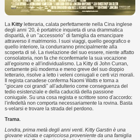
ller e suspense a cui fa da sfondo il retroscena della politic
La
Kitty
letteraria, calata perfettamente nella Cina inglese
ller e suspense a cui fa da sfondo il retroscena della politic
degli anni '20, è portatrice inquieta di una drammatica
disparità, è un "accessorio" di famiglia da emancipare
ccomandati Se Ti Piacciono nel mese di Settembre 2013.
attraverso il matrimonio. I suoi viaggi, quello geografico e
quello interiore, la condurranno principalmente alla
scoperta di sé. La rivelazione del suo essere, niente affatto
consolatoria, non fa che riconfermarle la sua vocazione
all'egoismo e all'individualismo. La Kitty di John Curran,
certamente più moderna e meno greve del suo doppio
letterario, risolve a letto i veleni coniugali e certi vizi morali.
ccomandati Se Ti Piacciono nel mese di Dicembre 2013.
Il regista canadese conferma Naomi Watts e torna a
"giocare coi grandi" all'adulterio come conseguenza del
artin Scorsese
tedio esistenziale e della caducità della passione
coniugale. Su una cosa regista e scrittore sono d'accordo:
l'infedeltà non comporta necessariamente la rovina. Basta
 un mondo migliore.
s-velarsi e trovare la strada del perdono.
 di David Lynch
Trama
.
Londra, prima metà degli anni venti. Kitty Garstin è una
hriller classico
giovane viziata e capricciosa proveniente da una famiglia