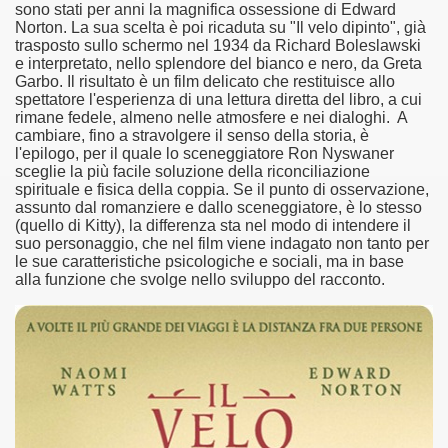
sono stati per anni la magnifica ossessione di Edward
Norton. La sua scelta è poi ricaduta su "Il velo dipinto", già
asettesima edizione del Premio Strega.
trasposto sullo schermo nel 1934 da Richard Boleslawski
e interpretato, nello splendore del bianco e nero, da Greta
Garbo. Il risultato è un film delicato che restituisce allo
 ormai non piu esordiente, bensi ampiamente radicato nel n
spettatore l'esperienza di una lettura diretta del libro, a cui
rimane fedele, almeno nelle atmosfere e nei dialoghi. A
presenta l'esordio enigmatico e avvincente di Marcello Simoni
cambiare, fino a stravolgere il senso della storia, è
l'epilogo, per il quale lo sceneggiatore Ron Nyswaner
ccomandati Se Ti Piacciono nel mese di Aprile 2013.
sceglie la più facile soluzione della riconciliazione
spirituale e fisica della coppia. Se il punto di osservazione,
assunto dal romanziere e dallo sceneggiatore, è lo stesso
tolo di quella che dovrebbe essere la quadrilogia di Carlos R
(quello di Kitty), la differenza sta nel modo di intendere il
suo personaggio, che nel film viene indagato non tanto per
e 40 lingue, le sue opere hanno conquistato milioni di lettor
le sue caratteristiche psicologiche e sociali, ma in base
alla funzione che svolge nello sviluppo del racconto.
campione di vendite, Il cacciatore di aquiloni.
ro di Jeffery Deaver dedicato al criminologo tetraplegico Li
tipico, un viaggio interiore di Isabel Allende nell'incontam
i latinoamericane di maggior successo al mondo.