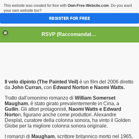
This website was created for free with
Own-Free-Website.com
. Do you want
your own website too?
REGISTER FOR FREE
HOME
BIOGRAFIE
CINEMA
RSVP (Raccomandati Se Vi Piacciono)
DATABASE LIBRI
LIBRI
MUSICA
OFF THE RECORDS
SERIE TV
Il velo dipinto (The Painted Veil)
è un film del 2006 diretto
da
John Curran,
con
Edward Norton e Naomi Watts.
Tratto dall'omonimo romanzo di
William Somerset
Maugham
, è stato girato prevalentemente in Cina, a
Guilin
. Gli attori protagonisti,
Naomi Watts e Edward
Norto
n, figurano anche come produttori. Alexandre
Desplat, curatore della colonna sonora, ha vinto il Golden
Globe per la migliore colonna sonora originale.
I romanzi di
Maugham
, scrittore britannico morto nel 1965,