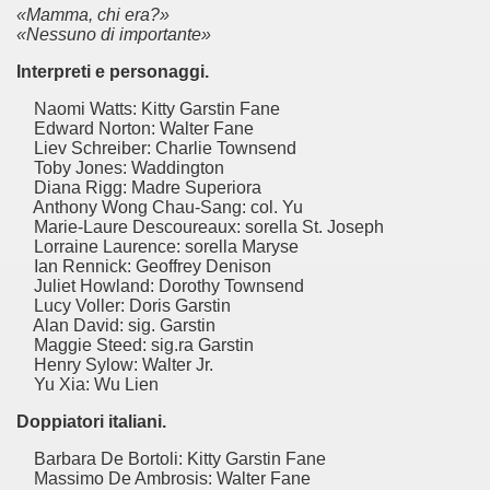
«Mamma, chi era?»
«Nessuno di importante»
ccomandati Se Ti Piacciono nel mese di Giugno 2014.
Interpreti e personaggi.
Naomi Watts: Kitty Garstin Fane
Edward Norton: Walter Fane
Liev Schreiber: Charlie Townsend
Toby Jones: Waddington
Diana Rigg: Madre Superiora
Anthony Wong Chau-Sang: col. Yu
Marie-Laure Descoureaux: sorella St. Joseph
Lorraine Laurence: sorella Maryse
Ian Rennick: Geoffrey Denison
Juliet Howland: Dorothy Townsend
Lucy Voller: Doris Garstin
Alan David: sig. Garstin
Maggie Steed: sig.ra Garstin
Henry Sylow: Walter Jr.
Yu Xia: Wu Lien
Doppiatori italiani.
Barbara De Bortoli: Kitty Garstin Fane
Massimo De Ambrosis: Walter Fane