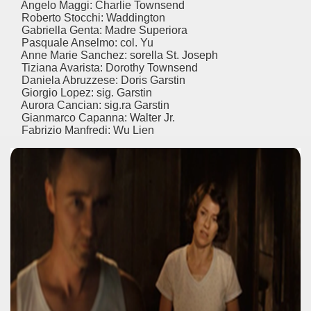
Angelo Maggi: Charlie Townsend
Roberto Stocchi: Waddington
Gabriella Genta: Madre Superiora
Pasquale Anselmo: col. Yu
Anne Marie Sanchez: sorella St. Joseph
Tiziana Avarista: Dorothy Townsend
Daniela Abruzzese: Doris Garstin
Giorgio Lopez: sig. Garstin
Aurora Cancian: sig.ra Garstin
Gianmarco Capanna: Walter Jr.
Fabrizio Manfredi: Wu Lien
ccomandati Se Ti Piacciono nel mese di Luglio 2014.