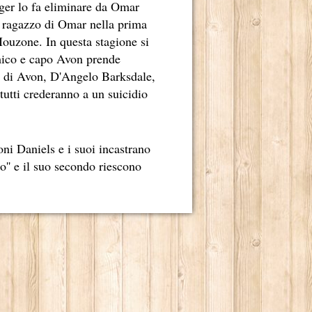
nger lo fa eliminare da Omar
ILONI.
l ragazzo di Omar nella prima
LOGO TETRAPLEGICO LINCOLN RHYME.
ouzone. In questa stagione si
'amico e capo Avon prende
LENDE NELL'INCONTAMINATO ARCIPELAGO DI CHILOÉ.
te di Avon, D'Angelo Barksdale,
tutti crederanno a un suicidio
 MONDO.
TER INCASTRARE UN PEZZO GROSSO DELLA MAFIA CINESE
ni Daniels e i suoi incastrano
UA ENORME CAPACITÀ DI CONTROLLARE “LA SCRITTURA”
o'' e il suo secondo riescono
O 2013.
RRA.
E ALLEVATI.