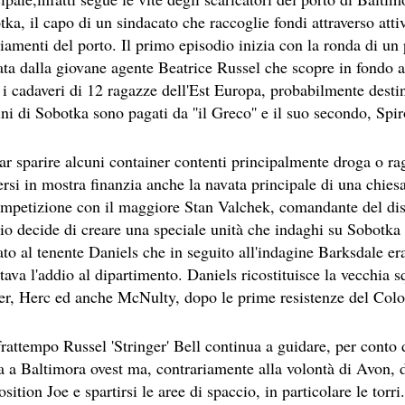
ka, il capo di un sindacato che raccoglie fondi attraverso attivi
amenti del porto. Il primo episodio inizia con la ronda di un p
ta dalla giovane agente Beatrice Russel che scopre in fondo a 
 i cadaveri di 12 ragazze dell'Est Europa, probabilmente destin
ni di Sobotka sono pagati da ''il Greco'' e il suo secondo, Sp
NE
ar sparire alcuni container contenti principalmente droga o rag
ersi in mostra finanzia anche la navata principale di una chie
A SESSANTASETTESIMA EDIZIONE DEL PREMIO STREGA.
ompetizione con il maggiore Stan Valchek, comandante del distr
io decide di creare una speciale unità che indaghi su Sobotka
CRITTORE ORMAI NON PIU ESORDIENTE, BENSI AMPIAMEN
ato al tenente Daniels che in seguito all'indagine Barksdale era 
DETTI RAPPRESENTA L'ESORDIO ENIGMATICO E AVVINCENT
tava l'addio al dipartimento. Daniels ricostituisce la vecchia
er, Herc ed anche McNulty, dopo le prime resistenze del Colo
 SITO RACCOMANDATI SE TI PIACCIONO NEL MESE DI APRILE
ERZO CAPITOLO DI QUELLA CHE DOVREBBE ESSERE LA QU
rattempo Russel 'Stringer' Bell continua a guidare, per conto d
a a Baltimora ovest ma, contrariamente alla volontà di Avon, d
 IN OLTRE 40 LINGUE, LE SUE OPERE HANNO CONQUISTA
sition Joe e spartirsi le aree di spaccio, in particolare le torr