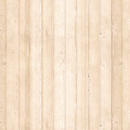
S II: THE DARK SECRET – RHAPSODY OF FIRE.
ICI (2A PARTE).
ICI (1A PARTE).
 SITO RACCOMANDATI SE TI PIACCIONO NEL MESE DI LUGLIO
ONE, THRILLER E SUSPENSE A CUI FA DA SFONDO IL RETR
ONE, THRILLER E SUSPENSE A CUI FA DA SFONDO IL RETR
 SITO RACCOMANDATI SE TI PIACCIONO NEL MESE DI SETTE
.
 SITO RACCOMANDATI SE TI PIACCIONO NEL MESE DI DICEM
ECONDO MARTIN SCORSESE