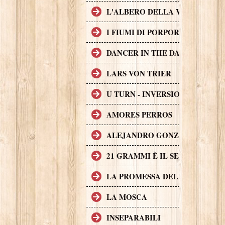
L'ALBERO DELLA VITA
I FIUMI DI PORPORA
DANCER IN THE DARK
LARS VON TRIER
U TURN - INVERSIONE DI MAR
AMORES PERROS
ALEJANDRO GONZÁLEZ IÑÁR
21 GRAMMI È IL SECONDO FI
LA PROMESSA DELL'ASSASSIN
LA MOSCA
INSEPARABILI