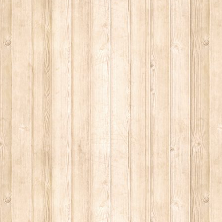
E MEDITA UN MONDO MIGLIORE.
ASCIENZA DI DAVID LYNCH
PETTI UN THRILLER CLASSICO
E STORY, CONSIDERABILE UN ESEMPIO DI FILM NOIR MO
FILM PARZIALE, TROPPO PARZIALE.
I ULTIMI DECENNI È RIUSCITO A TENERE ALTO IL PROPR
NIMAZIONE)
SSATO DI PIÙ NELLA STORIA DEL CINEMA
ELIRIO