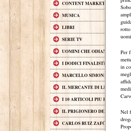
CONTENT MARKETING.
Sobot
ampli
MUSICA
guida
LIBRI
rotto
uomi
SERIE TV
UOMINI CHE ODIANO LE DON
Per f
mett
I DODICI FINALISTI IN DELL
in c
megl
MARCELLO SIMONI GIOVANE S
affid
IL MERCANTE DI LIBRI MALE
medi
Carv
I 10 ARTICOLI PIU LETTI SUL
IL PRIGIONERO DEL CIELO, T
Nel f
drog
CARLOS RUIZ ZAFÓN TRADOTTO
Propo