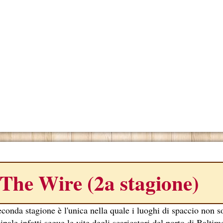
ONO
The Wire (2a stagione)
econda stagione è l'unica nella quale i luoghi di spaccio non 
ipale,infatti segue le vite degli scaricatori del porto di Baltim