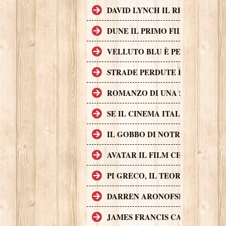
DAVID LYNCH IL REGISTA CH
DUNE IL PRIMO FILM DI FANT
VELLUTO BLU È PER MOLTI AS
STRADE PERDUTE È UNA CRIM
ROMANZO DI UNA STRAGE, UN 
SE IL CINEMA ITALIANO DEGL
IL GOBBO DI NOTRE DAME (A
AVATAR IL FILM CHE HA INCA
PI GRECO, IL TEOREMA DEL D
DARREN ARONOFSKY
JAMES FRANCIS CAMERON