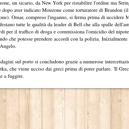
one, un sicario, da New York per ristabilire l'ordine ma Stri
EL LIBRO CAMPIONE DI VENDITE, IL CACCIATORE DI AQU
le dopo aver indicato Mouzone come torturatore di Brandon (i
SESTO LIBRO DI JEFFERY DEAVER DEDICATO AL CRIMINO
ione). Omar, compreso l'inganno, si ferma prima di uccidere M
estano tutte le qualità da leader di Bell che alla spalle dell
ROMANZO ATIPICO, UN VIAGGIO INTERIORE DI ISABEL AL
rdi per il traffico di droga e commissiona l'omicidio del nipo
ndo che potesse prendere accordi con la polizia. Inizialmente 
E AUTRICI LATINOAMERICANE DI MAGGIOR SUCCESSO AL
'Angelo.
ICURO, UNO PSICOPATICO ASSOLDATO DAL POTERE PER PO
ndagini sul porto si concludono grazie a numerose intercettazio
OVECRAFTIANE RISIEDE QUASI ESCLUSIVAMENTE NELLA S
ka, che viene ucciso dai greci prima di poter parlare. 'Il Grec
 SITO RACCOMANDATI SE TI PIACCIONO NEL MESE DI MAGGI
e a fuggire.
OMORRA, LE MINACCE E LA VITA SOTTO SCORTA.
ERO ECONOMICO E NEL SOGNO DI DOMINIO DELLA CAMO
STATI UTILIZZATI 40 MILIONI DI INSETTI APPOSITAMENT
ERSONAGGIO NELLA CULTURA CONTEMPORANEA.