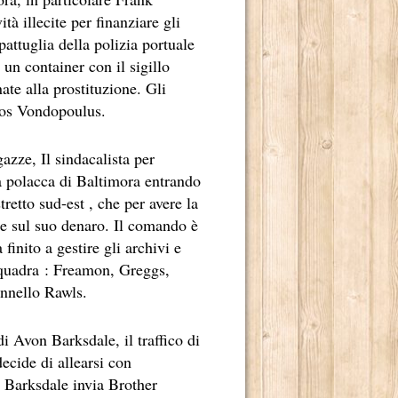
tà illecite per finanziare gli
attuglia della polizia portuale
un container con il sigillo
ate alla prostituzione. Gli
iros Vondopoulus.
azze, Il sindacalista per
sa polacca di Baltimora entrando
etto sud-est , che per avere la
 e sul suo denaro. Il comando è
TE RADICATO NEL NOSTRO PAESE.
finito a gestire gli archivi e
E DI MARCELLO SIMONI.
 squadra : Freamon, Greggs,
nnello Rawls.
 2013.
ADRILOGIA DI CARLOS RUIZ ZAFÓN.
i Avon Barksdale, il traffico di
ecide di allearsi con
TO MILIONI DI LETTORI E NUMEROSI PREMI NEI CINQUE 
i. Barksdale invia Brother