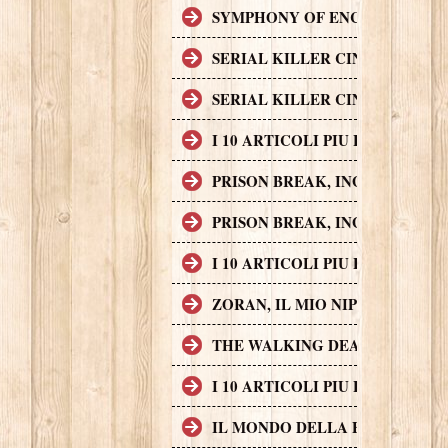
SYMPHONY OF ENCHANTED LAND
SERIAL KILLER CINEMATOGRAF
SERIAL KILLER CINEMATOGRAF
I 10 ARTICOLI PIU LETTI SUL
PRISON BREAK, INGEGNO, AZI
PRISON BREAK, INGEGNO, AZI
I 10 ARTICOLI PIU LETTI SUL
ZORAN, IL MIO NIPOTE SCEMO
THE WALKING DEAD
I 10 ARTICOLI PIU LETTI SUL
IL MONDO DELLA FINANZA S