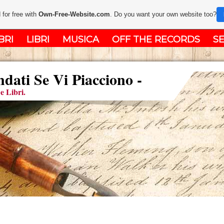
 for free with
Own-Free-Website.com
. Do you want your own website too?
BRI
LIBRI
MUSICA
OFF THE RECORDS
SE
ati Se Vi Piacciono -
e Libri.