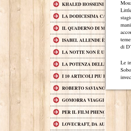
Mouz
KHALED HOSSEINI L'AUTORE D
Litt
LA DODICESIMA CARTA È IL 
stag
manif
IL QUADERNO DI MAYA È UN 
acco
teme
ISABEL ALLENDE È UNA DELL
di D
LA NOTTE NON È UN POSTO S
Le i
LA POTENZA DELLE STORIE L
Sobot
I 10 ARTICOLI PIU LETTI SUL
invec
ROBERTO SAVIANO, II CASO G
GOMORRA VIAGGIO NELL'IMP
PER IL FILM PHENOMENA SONO 
LOVECRAFT, DA AUTORE A P