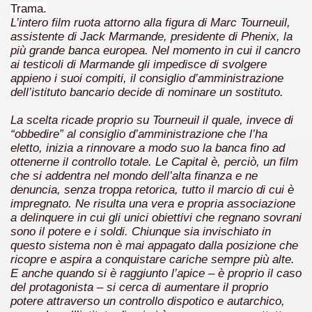
Trama.
L’intero film ruota attorno alla figura di Marc Tourneuil,
ller e suspense a cui fa da sfondo il retroscena della politic
assistente di Jack Marmande, presidente di Phenix, la
più grande banca europea. Nel momento in cui il cancro
ller e suspense a cui fa da sfondo il retroscena della politic
ai testicoli di Marmande gli impedisce di svolgere
appieno i suoi compiti, il consiglio d’amministrazione
ccomandati Se Ti Piacciono nel mese di Settembre 2013.
dell’istituto bancario decide di nominare un sostituto.
La scelta ricade proprio su Tourneuil il quale, invece di
“obbedire” al consiglio d’amministrazione che l’ha
eletto, inizia a rinnovare a modo suo la banca fino ad
ottenerne il controllo totale. Le Capital è, perciò, un film
ccomandati Se Ti Piacciono nel mese di Dicembre 2013.
che si addentra nel mondo dell’alta finanza e ne
denuncia, senza troppa retorica, tutto il marcio di cui è
artin Scorsese
impregnato. Ne risulta una vera e propria associazione
a delinquere in cui gli unici obiettivi che regnano sovrani
sono il potere e i soldi. Chiunque sia invischiato in
 un mondo migliore.
questo sistema non è mai appagato dalla posizione che
ricopre e aspira a conquistare cariche sempre più alte.
 di David Lynch
E anche quando si è raggiunto l’apice – è proprio il caso
del protagonista – si cerca di aumentare il proprio
hriller classico
potere attraverso un controllo dispotico e autarchico,