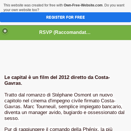
This website was created for free with
Own-Free-Website.com
. Do you want
your own website too?
REGISTER FOR FREE
HOME
BIOGRAFIE
CINEMA
RSVP (Raccomandati Se Vi Piacciono)
DATABASE LIBRI
LIBRI
MUSICA
OFF THE RECORDS
SERIE TV
Le capital è un film del 2012 diretto da Costa-
Gavras.
Tratto dal romanzo di Stéphane Osmont un nuovo
capitolo nel cinema d'impegno civile firmato Costa-
Gavras. Marc Tourneuil, semplice impiegato bancario,
diventa un manager avido, bugiardo e ossessionato dal
sesso.
Pur di raggiungere il comando della Phénix, la più