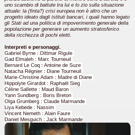
uno scambio di battute tra lui e lo zio sulla situazione
attuale: la (finta?) crisi europea non è altro che un
progetto ideato dagli istituti bancari, i quali hanno legato
gli Stati ad una politica di impoverimento generale della
popolazione per generare un aumento stratosferico
della ricchezza di pochi eletti.
Interpreti e personaggi.
Gabriel Byrne : Dittmar Rigule
Gad Elmaleh : Marc Tourneuil
cosiddetta Trilogia sulla morte
Bernard Le Coq : Antoine de Suze
Natacha Régnier : Diane Tourneuil
Marie-Christine Adam : Madre di Diane
Hippolyte Girardot : Raphaël Sieg
Céline Sallette : Maud Baron
Yann Sundberg : Boris Breton
Olga Grumberg : Claude Marmande
Liya Kebede : Nassim
Vincent Nemeth : Alain Faure
Daniel Mesguich : Jack Marmande