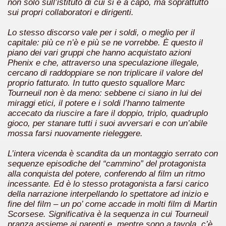
non solo sull’istituto di cui si è a capo, ma soprattutto
 considerabile un esempio di film noir moderno
sui propri collaboratori e dirigenti.
ziale, troppo parziale.
Lo stesso discorso vale per i soldi, o meglio per il
capitale: più ce n’è e più se ne vorrebbe. È questo il
decenni è riuscito a tenere alto il proprio nome, è anche meri
piano dei vari gruppi che hanno acquistato azioni
Phenix e che, attraverso una speculazione illegale,
ne)
cercano di raddoppiare se non triplicare il valore del
proprio fatturato. In tutto questo squallore Marc
più nella storia del cinema
Tourneuil non è da meno: sebbene ci siano in lui dei
miraggi etici, il potere e i soldi l’hanno talmente
accecato da riuscire a fare il doppio, triplo, quadruplo
gioco, per stanare tutti i suoi avversari e con un’abile
mossa farsi nuovamente rieleggere.
L’intera vicenda è scandita da un montaggio serrato con
sequenze episodiche del “cammino” del protagonista
alla conquista del potere, conferendo al film un ritmo
incessante. Ed è lo stesso protagonista a farsi carico
della narrazione interpellando lo spettatore ad inizio e
fine del film – un po’ come accade in molti film di Martin
Scorsese. Significativa è la sequenza in cui Tourneuil
pranza assieme ai parenti e, mentre sono a tavola, c’è