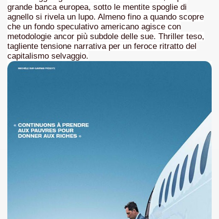
grande banca europea, sotto le mentite spoglie di
agnello si rivela un lupo. Almeno fino a quando scopre
asettesima edizione del Premio Strega.
che un fondo speculativo americano agisce con
metodologie ancor più subdole delle sue. Thriller teso,
 ormai non piu esordiente, bensi ampiamente radicato nel n
tagliente tensione narrativa per un feroce ritratto del
capitalismo selvaggio.
presenta l'esordio enigmatico e avvincente di Marcello Simoni
ccomandati Se Ti Piacciono nel mese di Aprile 2013.
tolo di quella che dovrebbe essere la quadrilogia di Carlos R
e 40 lingue, le sue opere hanno conquistato milioni di lettor
campione di vendite, Il cacciatore di aquiloni.
ro di Jeffery Deaver dedicato al criminologo tetraplegico Li
tipico, un viaggio interiore di Isabel Allende nell'incontam
i latinoamericane di maggior successo al mondo.