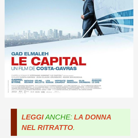
no psicopatico assoldato dal potere per poter incastrare un
ane risiede quasi esclusivamente nella sua enorme capacità di
ccomandati Se Ti Piacciono nel mese di Maggio 2013.
le minacce e la vita sotto scorta.
omico e nel sogno di dominio della camorra.
lizzati 40 milioni di insetti appositamente allevati.
io nella cultura contemporanea.
The Dark Secret – Rhapsody of Fire.
te).
LEGGI
ANCHE:
LA DONNA
te).
NEL RITRATTO
.
ccomandati Se Ti Piacciono nel mese di Luglio 2013.