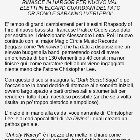
RINASCE IN HARGOR PER NUOVO MAL
no psicopatico assoldato dal potere per poter incastrare un
ELETTI IN ELGARD GUARDIANI DEL FATO
OR SONO E SARANNO I VERI EROI”
ane risiede quasi esclusivamente nella sua enorme capacità di
E’ tempo di grandi cambiamenti per i triestini Rhapsody of
Fire: il nuovo bassista francese Pratice Guers assoldato
ccomandati Se Ti Piacciono nel mese di Maggio 2013.
per sostituire il defezionario Alessandro Lotta. Poi il nuovo
contratto con la major Magic Circle Music Records
le minacce e la vita sotto scorta.
(leggasi come “
Manowar
”) che ha dato a disposizione un
elevato budget alla band, permettendo così di avere
un’orchestra di ben 130 elementi più 40 coristi; ma non
omico e nel sogno di dominio della camorra.
finisce qui, come narratore dell’abum viene ingaggiato
niente meno che l’attore Christopher Lee.
lizzati 40 milioni di insetti appositamente allevati.
Con questo disco si inaugura la “
Dark Secret Saga
” e per
io nella cultura contemporanea.
l’occasione la band decide di ritornare alle sonorità iniziali,
ovvero largo spazio a parti orchestrali e strumentali per
rendere il tutto il più maestoso possibile (anche se a volta
The Dark Secret – Rhapsody of Fire.
risulta un po’ troppo pletorico e ampolloso).
te).
L’inizio è in mano alla calda voce narrante di Christopher
Lee e ai cori apocalittici di “
Ira Divina
” i quali creano un
pathos geniale.
te).
“
Unholy Warcry
” è il pezzo che mette in chiaro come
ccomandati Se Ti Piacciono nel mese di Luglio 2013.