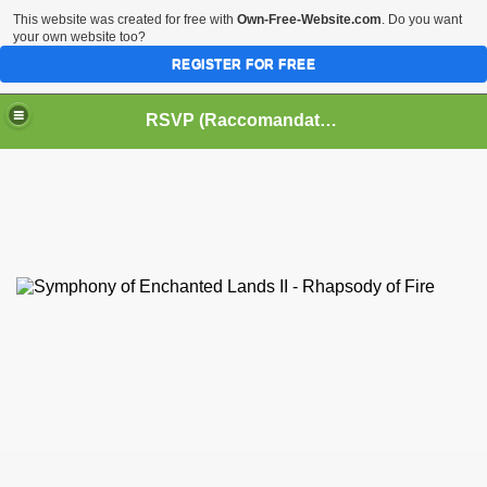
This website was created for free with
Own-Free-Website.com
. Do you want
your own website too?
REGISTER FOR FREE
HOME
BIOGRAFIE
CINEMA
RSVP (Raccomandati Se Vi Piacciono)
DATABASE LIBRI
LIBRI
MUSICA
OFF THE RECORDS
SERIE TV