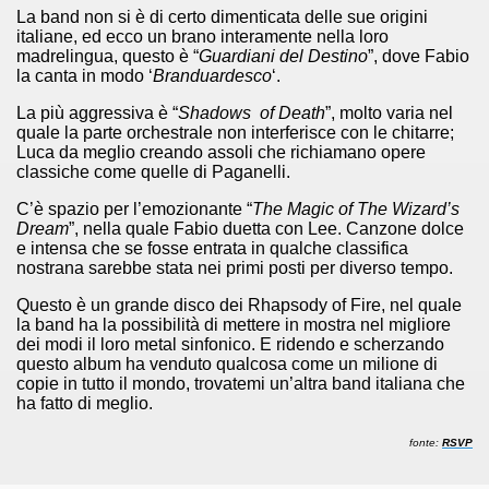
 considerabile un esempio di film noir moderno
La band non si è di certo dimenticata delle sue origini
italiane, ed ecco un brano interamente nella loro
madrelingua, questo è “
Guardiani del Destino
”, dove Fabio
ziale, troppo parziale.
la canta in modo ‘
Branduardesco
‘.
decenni è riuscito a tenere alto il proprio nome, è anche meri
La più aggressiva è “
Shadows of Death
”, molto varia nel
quale la parte orchestrale non interferisce con le chitarre;
ne)
Luca da meglio creando assoli che richiamano opere
classiche come quelle di Paganelli.
più nella storia del cinema
C’è spazio per l’emozionante “
The Magic of The Wizard’s
Dream
”, nella quale Fabio duetta con Lee. Canzone dolce
e intensa che se fosse entrata in qualche classifica
nostrana sarebbe stata nei primi posti per diverso tempo.
Questo è un grande disco dei Rhapsody of Fire, nel quale
la band ha la possibilità di mettere in mostra nel migliore
dei modi il loro metal sinfonico. E ridendo e scherzando
questo album ha venduto qualcosa come un milione di
copie in tutto il mondo, trovatemi un’altra band italiana che
ha fatto di meglio.
fonte
:
RSVP