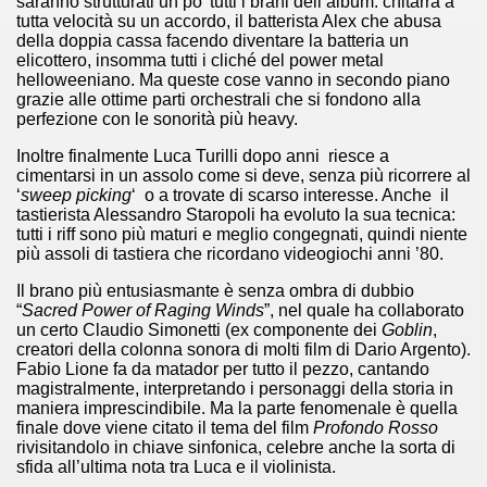
saranno strutturati un po’ tutti i brani dell’album: chitarra a
tutta velocità su un accordo, il batterista Alex che abusa
ller e suspense a cui fa da sfondo il retroscena della politic
della doppia cassa facendo diventare la batteria un
elicottero, insomma tutti i cliché del power metal
helloweeniano. Ma queste cose vanno in secondo piano
ller e suspense a cui fa da sfondo il retroscena della politic
grazie alle ottime parti orchestrali che si fondono alla
perfezione con le sonorità più heavy.
ccomandati Se Ti Piacciono nel mese di Settembre 2013.
Inoltre finalmente Luca Turilli dopo anni riesce a
cimentarsi in un assolo come si deve, senza più ricorrere al
‘
sweep picking
‘ o a trovate di scarso interesse. Anche il
tastierista Alessandro Staropoli ha evoluto la sua tecnica:
tutti i riff sono più maturi e meglio congegnati, quindi niente
più assoli di tastiera che ricordano videogiochi anni ’80.
ccomandati Se Ti Piacciono nel mese di Dicembre 2013.
Il brano più entusiasmante è senza ombra di dubbio
“
Sacred Power of Raging Winds
”, nel quale ha collaborato
artin Scorsese
un certo Claudio Simonetti (ex componente dei
Goblin
,
creatori della colonna sonora di molti film di Dario Argento).
 un mondo migliore.
Fabio Lione fa da matador per tutto il pezzo, cantando
magistralmente, interpretando i personaggi della storia in
 di David Lynch
maniera imprescindibile. Ma la parte fenomenale è quella
finale dove viene citato il tema del film
Profondo Rosso
rivisitandolo in chiave sinfonica, celebre anche la sorta di
hriller classico
sfida all’ultima nota tra Luca e il violinista.