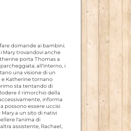
 a fare domande ai bambini;
di Mary trovandovi anche
atherine porta Thomas a
archeggiata; all'interno, i
tano una visione di un
s e Katherine tornano
l primo sta tentando di
lodere il rimorchio della
successivamente, informa
 2014.
a possono essere uccisi
ary a un sito di nativi
ellere l'anima di
ltra assistente, Rachael,