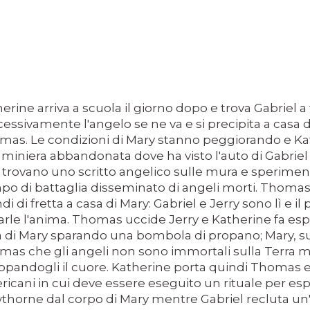
LY
erine arriva a scuola il giorno dopo e trova Gabriel
essivamente l'angelo se ne va e si precipita a casa 
ESERTO
mas. Le condizioni di Mary stanno peggiorando e K
miniera abbandonata dove ha visto l'auto di Gabriel p
trovano uno scritto angelico sulle mura e sperimen
o di battaglia disseminato di angeli morti. Thoma
di di fretta a casa di Mary: Gabriel e Jerry sono lì e i
arle l'anima. Thomas uccide Jerry e Katherine fa esp
a di Mary sparando una bombola di propano; Mary, 
 SITO RACCOMANDATI SE TI PIACCIONO NEL MESE DI APRILE
as che gli angeli non sono immortali sulla Terra m
ppandogli il cuore. Katherine porta quindi Thomas e M
icani in cui deve essere eseguito un rituale per esp
horne dal corpo di Mary mentre Gabriel recluta un'a
SA