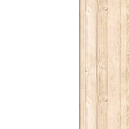
ILONI.
LOGO TETRAPLEGICO LINCOLN RHYME.
LENDE NELL'INCONTAMINATO ARCIPELAGO DI CHILOÉ.
 MONDO.
TER INCASTRARE UN PEZZO GROSSO DELLA MAFIA CINESE
UA ENORME CAPACITÀ DI CONTROLLARE “LA SCRITTURA”
O 2013.
RRA.
E ALLEVATI.