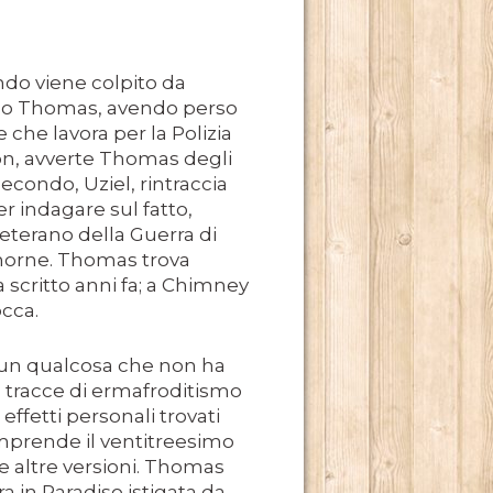
do viene colpito da
i dopo Thomas, avendo perso
che lavora per la Polizia
 2013.
on, avverte Thomas degli
econdo, Uziel, rintraccia
OSCENA DELLA POLITICA (1A STAGIONE).
r indagare sul fatto,
eterano della Guerra di
OSCENA DELLA POLITICA (2A STAGIONE).
orne. Thomas trova
a scritto anni fa; a Chimney
MBRE 2013.
occa.
è un qualcosa che non ha
, tracce di ermafroditismo
effetti personali trovati
BRE 2013.
omprende il ventitreesimo
le altre versioni. Thomas
a in Paradiso istigata da