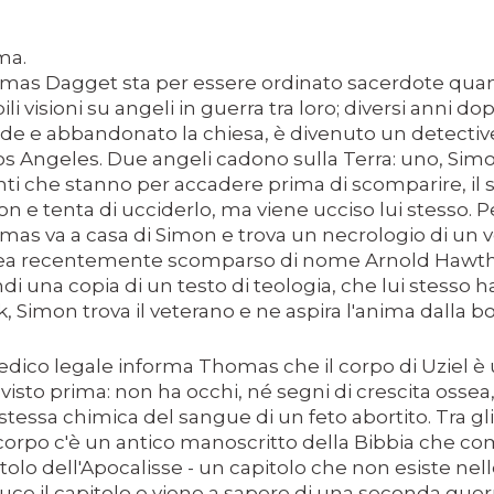
S II: THE DARK SECRET – RHAPSODY OF FIRE.
ma.
ICI (2A PARTE).
mas Dagget sta per essere ordinato sacerdote quan
bili visioni su angeli in guerra tra loro; diversi ann
ICI (1A PARTE).
ede e abbandonato la chiesa, è divenuto un detective 
 SITO RACCOMANDATI SE TI PIACCIONO NEL MESE DI LUGLIO
os Angeles. Due angeli cadono sulla Terra: uno, Sim
ti che stanno per accadere prima di scomparire, il s
ONE, THRILLER E SUSPENSE A CUI FA DA SFONDO IL RETR
n e tenta di ucciderlo, ma viene ucciso lui stesso. Pe
as va a casa di Simon e trova un necrologio di un v
ONE, THRILLER E SUSPENSE A CUI FA DA SFONDO IL RETR
ea recentemente scomparso di nome Arnold Hawth
di una copia di un testo di teologia, che lui stesso h
 SITO RACCOMANDATI SE TI PIACCIONO NEL MESE DI SETTE
, Simon trova il veterano e ne aspira l'anima dalla b
.
edico legale informa Thomas che il corpo di Uziel 
visto prima: non ha occhi, né segni di crescita ossea
 stessa chimica del sangue di un feto abortito. Tra gli 
 SITO RACCOMANDATI SE TI PIACCIONO NEL MESE DI DICEM
corpo c'è un antico manoscritto della Bibbia che c
tolo dell'Apocalisse - un capitolo che non esiste nel
ECONDO MARTIN SCORSESE
uce il capitolo e viene a sapere di una seconda guerr