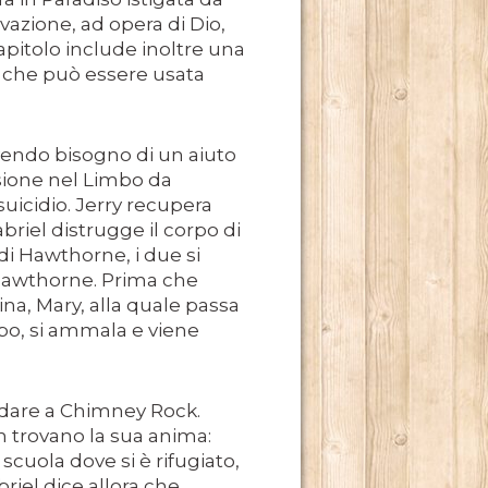
evazione, ad opera di Dio,
 capitolo include inoltre una
e che può essere usata
avendo bisogno di un aiuto
DERNO
nsione nel Limbo da
uicidio. Jerry recupera
briel distrugge il corpo di
IO NOME, È ANCHE MERITO DI MARCO TULLIO GIORDANA.
 di Hawthorne, i due si
 Hawthorne. Prima che
na, Mary, alla quale passa
opo, si ammala e viene
ndare a Chimney Rock.
n trovano la sua anima:
scuola dove si è rifugiato,
briel dice allora che