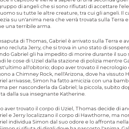
E MEDITA UN MONDO MIGLIORE.
ruppo di angeli che si sono rifiutati di accettare l'el
'uomo su tutte le altre creature, tra cui gli angeli. Il
ASCIENZA DI DAVID LYNCH
ezia su un'anima nera che verrà trovata sulla Terra 
 una terribile arma.
PETTI UN THRILLER CLASSICO
insaputa di Thomas, Gabriel è arrivato sulla Terra e 
E STORY, CONSIDERABILE UN ESEMPIO DI FILM NOIR MO
o recluta Jerry, che si trova in uno stato di sospe
FILM PARZIALE, TROPPO PARZIALE.
do Gabriel gli ha impedito di morire durante il suo s
di le cose di Uziel dalla stazione di polizia mentre Ga
I ULTIMI DECENNI È RIUSCITO A TENERE ALTO IL PROPR
t'ultimo all'obitorio; dopo aver trovato il necrologio
gono a Chimney Rock, nell'Arizona, dove ha vissuto
NIMAZIONE)
iel arrivasse, Simon ha fatto amicizia con una bambi
ima per nasconderla da Gabriel; la piccola, subito d
SSATO DI PIÙ NELLA STORIA DEL CINEMA
ta dalla sua insegnante Katherine.
ELIRIO
 aver trovato il corpo di Uziel, Thomas decide di a
iel e Jerry localizzano il corpo di Hawthorne, ma no
iel individua Simon dal suo odore e lo affronta nella 
imon si rifiuta di dirgli dove ha nascosto l'anima. Ga