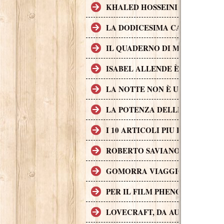
KHALED HOSSEINI L'AUTORE D
LA DODICESIMA CARTA È IL 
IL QUADERNO DI MAYA È UN 
ISABEL ALLENDE È UNA DELL
LA NOTTE NON È UN POSTO S
LA POTENZA DELLE STORIE L
I 10 ARTICOLI PIU LETTI SUL
ROBERTO SAVIANO, II CASO G
GOMORRA VIAGGIO NELL'IMP
PER IL FILM PHENOMENA SONO 
LOVECRAFT, DA AUTORE A P