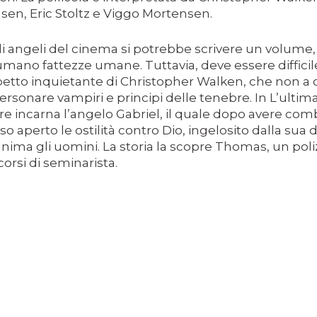
en, Eric Stoltz e Viggo Mortensen.
li angeli del cinema si potrebbe scrivere un volum
mano fattezze umane. Tuttavia, deve essere diffici
petto inquietante di Christopher Walken, che non a
rsonare vampiri e principi delle tenebre. In L’ultima
re incarna l’angelo Gabriel, il quale dopo avere comb
NE
so aperto le ostilità contro Dio, ingelosito dalla sua 
nima gli uomini. La storia la scopre Thomas, un poli
A SESSANTASETTESIMA EDIZIONE DEL PREMIO STREGA.
corsi di seminarista.
CRITTORE ORMAI NON PIU ESORDIENTE, BENSI AMPIAMEN
DETTI RAPPRESENTA L'ESORDIO ENIGMATICO E AVVINCENT
 SITO RACCOMANDATI SE TI PIACCIONO NEL MESE DI APRILE
ERZO CAPITOLO DI QUELLA CHE DOVREBBE ESSERE LA QU
 IN OLTRE 40 LINGUE, LE SUE OPERE HANNO CONQUISTA