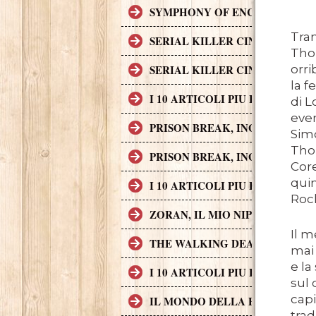
SYMPHONY OF ENCHANTED LAND
Tra
SERIAL KILLER CINEMATOGRAF
Tho
orri
SERIAL KILLER CINEMATOGRAF
la f
I 10 ARTICOLI PIU LETTI SUL
di L
even
PRISON BREAK, INGEGNO, AZI
Simo
Thom
PRISON BREAK, INGEGNO, AZI
Cor
quin
I 10 ARTICOLI PIU LETTI SUL
Rock
ZORAN, IL MIO NIPOTE SCEMO
Il m
THE WALKING DEAD
mai 
e la
I 10 ARTICOLI PIU LETTI SUL
sul 
capi
IL MONDO DELLA FINANZA S
trad