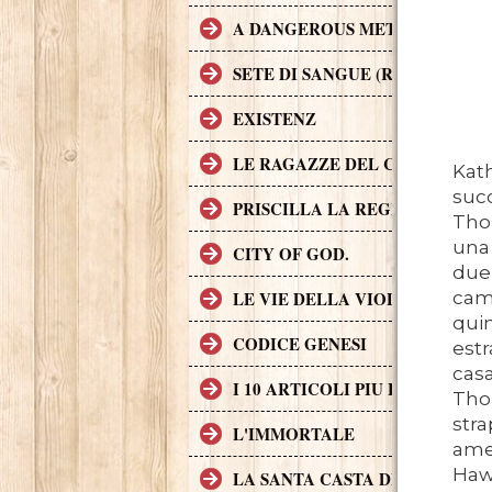
A DANGEROUS METHOD
SETE DI SANGUE (RABID)
EXISTENZ
LE RAGAZZE DEL COYOTE UG
Kath
succ
PRISCILLA LA REGINA DEL D
Tho
una 
CITY OF GOD.
due 
camp
LE VIE DELLA VIOLENZA
quin
CODICE GENESI
estr
cas
I 10 ARTICOLI PIU LETTI SUL
Thom
stra
L'IMMORTALE
amer
Hawt
LA SANTA CASTA DELLA CHIE