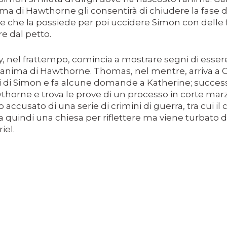
ima di Hawthorne gli consentirà di chiudere la fase di 
e che la possiede per poi uccidere Simon con delle 
e dal petto.
, nel frattempo, comincia a mostrare segni di esse
'anima di Hawthorne. Thomas, nel mentre, arriva a
i di Simon e fa alcune domande a Katherine; succes
CIA
horne e trova le prove di un processo in corte marz
o accusato di una serie di crimini di guerra, tra cui 
ta quindi una chiesa per riflettere ma viene turbato
iel.
RITU
LM DELLA COSIDDETTA TRILOGIA SULLA MORTE
O