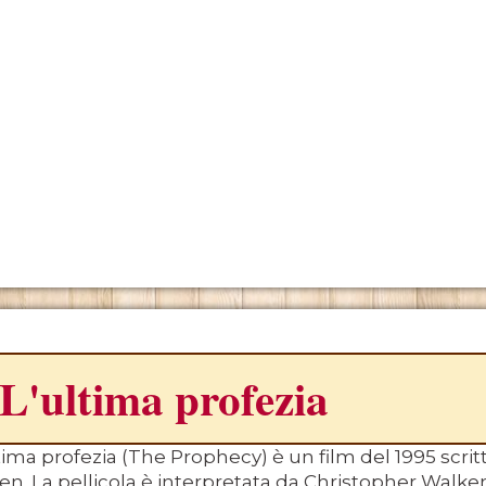
ONO
L'ultima profezia
tima profezia (The Prophecy) è un film del 1995 scrit
n. La pellicola è interpretata da Christopher Walken,