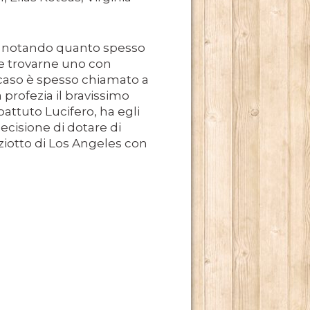
e, notando quanto spesso
le trovarne uno con
 caso è spesso chiamato a
 profezia il bravissimo
attuto Lucifero, ha egli
decisione di dotare di
ziotto di Los Angeles con
TE RADICATO NEL NOSTRO PAESE.
E DI MARCELLO SIMONI.
 2013.
ADRILOGIA DI CARLOS RUIZ ZAFÓN.
TO MILIONI DI LETTORI E NUMEROSI PREMI NEI CINQUE 