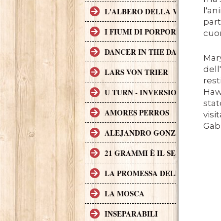
l'an
L'ALBERO DELLA VITA
part
I FIUMI DI PORPORA
cuor
DANCER IN THE DARK
Mary
dell
LARS VON TRIER
rest
U TURN - INVERSIONE DI MAR
Hawt
stat
AMORES PERROS
visi
Gabr
ALEJANDRO GONZÁLEZ IÑÁR
21 GRAMMI È IL SECONDO FI
LA PROMESSA DELL'ASSASSIN
LA MOSCA
INSEPARABILI