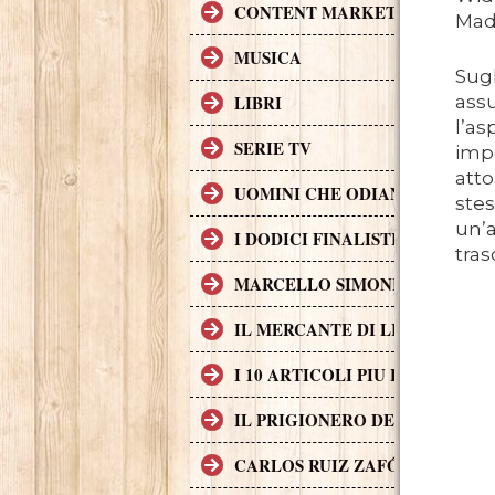
CONTENT MARKETING.
Mads
MUSICA
Sug
assu
LIBRI
l’as
SERIE TV
impe
atto
UOMINI CHE ODIANO LE DON
stes
un’a
I DODICI FINALISTI IN DELL
tras
MARCELLO SIMONI GIOVANE S
IL MERCANTE DI LIBRI MALE
I 10 ARTICOLI PIU LETTI SUL
IL PRIGIONERO DEL CIELO, T
CARLOS RUIZ ZAFÓN TRADOTTO