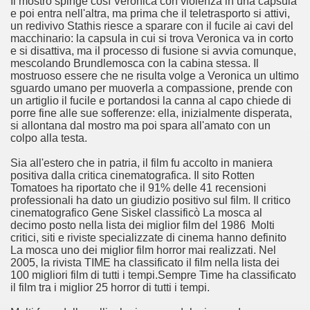
Il mostro spinge così Veronica con violenza in una capsula
 considerabile un esempio di film noir moderno
e poi entra nell'altra, ma prima che il teletrasporto si attivi,
un redivivo Stathis riesce a sparare con il fucile ai cavi del
ziale, troppo parziale.
macchinario: la capsula in cui si trova Veronica va in corto
e si disattiva, ma il processo di fusione si avvia comunque,
mescolando Brundlemosca con la cabina stessa. Il
decenni è riuscito a tenere alto il proprio nome, è anche meri
mostruoso essere che ne risulta volge a Veronica un ultimo
sguardo umano per muoverla a compassione, prende con
ne)
un artiglio il fucile e portandosi la canna al capo chiede di
porre fine alle sue sofferenze: ella, inizialmente disperata,
più nella storia del cinema
si allontana dal mostro ma poi spara all'amato con un
colpo alla testa.
Sia all'estero che in patria, il film fu accolto in maniera
positiva dalla critica cinematografica. Il sito Rotten
Tomatoes ha riportato che il 91% delle 41 recensioni
professionali ha dato un giudizio positivo sul film. Il critico
cinematografico Gene Siskel classificò La mosca al
decimo posto nella lista dei miglior film del 1986 Molti
critici, siti e riviste specializzate di cinema hanno definito
La mosca uno dei miglior film horror mai realizzati. Nel
2005, la rivista TIME ha classificato il film nella lista dei
100 migliori film di tutti i tempi.Sempre Time ha classificato
il film tra i miglior 25 horror di tutti i tempi.