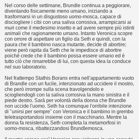
Nel corso delle settimane, Brundle continua a peggiorare,
diventando fisicamente meno umano, iniziando a
ller e suspense a cui fa da sfondo il retroscena della politic
trasformarsi in un disgustoso uomo-mosca, capace di
disciogliere i cibi con una saliva corrosiva, arrampicarsi ai
ller e suspense a cui fa da sfondo il retroscena della politic
muri come il medesimo insetto e ad avere sempre più istinti
animali che ragionamento umano. Intanto Veronica scopre
ccomandati Se Ti Piacciono nel mese di Settembre 2013.
con orrore di aspettare un figlio da Seth e quindi, con la
paura che il bambino nasca mutante, decide di abortire;
viene però rapita da Seth che le impedisce di abortire
poiché crede che il bambino possa essere umano ed è
tutto ciò che rimarrebbe di lui, con questa idea la conduce
nel suo laboratorio.
ccomandati Se Ti Piacciono nel mese di Dicembre 2013.
Nel frattempo Stathis Borans entra nell'appartamento vuoto
di Brandle con un fucile, intenzionato ad uccidere il mostro,
che però irrompe sulla scena travolgendolo e
artin Scorsese
sciogliendogli con la saliva corrosiva la mano sinistra e il
piede destro. Sarà per volontà della donna che Brundle
 un mondo migliore.
non uccide l'uomo. Seth ha comunque l'orribile intenzione
di "unirsi per sempre" con Veronica e il bambino in grembo
 di David Lynch
teletrasportandosi insieme con il macchinario. Mentre la
donna fa resistenza, Seth completa la metamorfosi in
uomo-mosca, ribattezzandosi Brundlemosca.
hriller classico