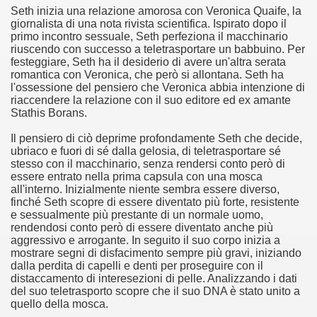
Seth inizia una relazione amorosa con Veronica Quaife, la
no psicopatico assoldato dal potere per poter incastrare un
giornalista di una nota rivista scientifica. Ispirato dopo il
primo incontro sessuale, Seth perfeziona il macchinario
ane risiede quasi esclusivamente nella sua enorme capacità di
riuscendo con successo a teletrasportare un babbuino. Per
festeggiare, Seth ha il desiderio di avere un'altra serata
ccomandati Se Ti Piacciono nel mese di Maggio 2013.
romantica con Veronica, che però si allontana. Seth ha
l'ossessione del pensiero che Veronica abbia intenzione di
riaccendere la relazione con il suo editore ed ex amante
le minacce e la vita sotto scorta.
Stathis Borans.
omico e nel sogno di dominio della camorra.
Il pensiero di ciò deprime profondamente Seth che decide,
ubriaco e fuori di sé dalla gelosia, di teletrasportare sé
lizzati 40 milioni di insetti appositamente allevati.
stesso con il macchinario, senza rendersi conto però di
essere entrato nella prima capsula con una mosca
all'interno. Inizialmente niente sembra essere diverso,
io nella cultura contemporanea.
finché Seth scopre di essere diventato più forte, resistente
e sessualmente più prestante di un normale uomo,
The Dark Secret – Rhapsody of Fire.
rendendosi conto però di essere diventato anche più
aggressivo e arrogante. In seguito il suo corpo inizia a
te).
mostrare segni di disfacimento sempre più gravi, iniziando
dalla perdita di capelli e denti per proseguire con il
distaccamento di interesezioni di pelle. Analizzando i dati
te).
del suo teletrasporto scopre che il suo DNA è stato unito a
quello della mosca.
ccomandati Se Ti Piacciono nel mese di Luglio 2013.