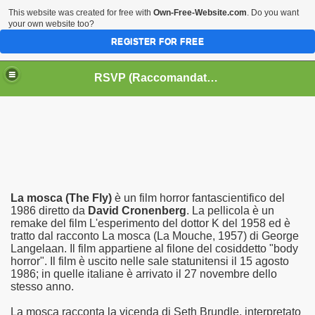
This website was created for free with
Own-Free-Website.com
. Do you want
your own website too?
REGISTER FOR FREE
HOME
BIOGRAFIE
CINEMA
RSVP (Raccomandati Se Vi Piacciono)
DATABASE LIBRI
LIBRI
MUSICA
OFF THE RECORDS
SERIE TV
La mosca (The Fly)
è un film horror fantascientifico del
1986 diretto da
David Cronenberg
. La pellicola è un
remake del film L'esperimento del dottor K del 1958 ed è
tratto dal racconto La mosca (La Mouche, 1957) di George
Langelaan. Il film appartiene al filone del cosiddetto "body
horror". Il film è uscito nelle sale statunitensi il 15 agosto
1986; in quelle italiane è arrivato il 27 novembre dello
stesso anno.
La mosca racconta la vicenda di Seth Brundle, interpretato