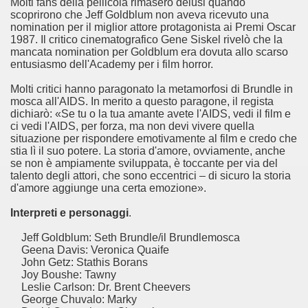
Molti fans della pellicola rimasero delusi quando
scoprirono che Jeff Goldblum non aveva ricevuto una
nomination per il miglior attore protagonista ai Premi Oscar
1987. Il critico cinematografico Gene Siskel rivelò che la
mancata nomination per Goldblum era dovuta allo scarso
entusiasmo dell'Academy per i film horror.
Molti critici hanno paragonato la metamorfosi di Brundle in
mosca all'AIDS. In merito a questo paragone, il regista
dichiarò: «Se tu o la tua amante avete l'AIDS, vedi il film e
ci vedi l'AIDS, per forza, ma non devi vivere quella
cosiddetta Trilogia sulla morte
situazione per rispondere emotivamente al film e credo che
stia lì il suo potere. La storia d'amore, ovviamente, anche
se non è ampiamente sviluppata, è toccante per via del
talento degli attori, che sono eccentrici – di sicuro la storia
d'amore aggiunge una certa emozione».
Interpreti e personaggi
.
Jeff Goldblum: Seth Brundle/il Brundlemosca
Geena Davis: Veronica Quaife
John Getz: Stathis Borans
Joy Boushe: Tawny
Leslie Carlson: Dr. Brent Cheevers
George Chuvalo: Marky