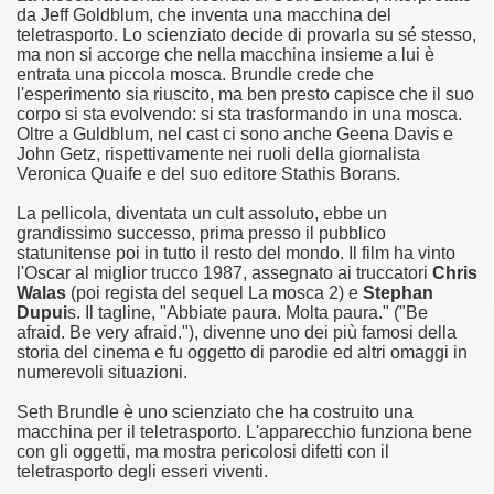
da Jeff Goldblum, che inventa una macchina del
teletrasporto. Lo scienziato decide di provarla su sé stesso,
asettesima edizione del Premio Strega.
ma non si accorge che nella macchina insieme a lui è
entrata una piccola mosca. Brundle crede che
 ormai non piu esordiente, bensi ampiamente radicato nel n
l'esperimento sia riuscito, ma ben presto capisce che il suo
corpo si sta evolvendo: si sta trasformando in una mosca.
Oltre a Guldblum, nel cast ci sono anche Geena Davis e
presenta l'esordio enigmatico e avvincente di Marcello Simoni
John Getz, rispettivamente nei ruoli della giornalista
Veronica Quaife e del suo editore Stathis Borans.
ccomandati Se Ti Piacciono nel mese di Aprile 2013.
La pellicola, diventata un cult assoluto, ebbe un
grandissimo successo, prima presso il pubblico
tolo di quella che dovrebbe essere la quadrilogia di Carlos R
statunitense poi in tutto il resto del mondo. Il film ha vinto
l'Oscar al miglior trucco 1987, assegnato ai truccatori
Chris
e 40 lingue, le sue opere hanno conquistato milioni di lettor
Walas
(poi regista del sequel La mosca 2) e
Stephan
Dupui
s. Il tagline, "Abbiate paura. Molta paura." ("Be
campione di vendite, Il cacciatore di aquiloni.
afraid. Be very afraid."), divenne uno dei più famosi della
storia del cinema e fu oggetto di parodie ed altri omaggi in
numerevoli situazioni.
ro di Jeffery Deaver dedicato al criminologo tetraplegico Li
Seth Brundle è uno scienziato che ha costruito una
tipico, un viaggio interiore di Isabel Allende nell'incontam
macchina per il teletrasporto. L'apparecchio funziona bene
con gli oggetti, ma mostra pericolosi difetti con il
i latinoamericane di maggior successo al mondo.
teletrasporto degli esseri viventi.