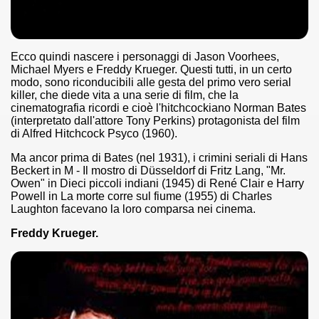
no psicopatico assoldato dal potere per poter incastrare un
ane risiede quasi esclusivamente nella sua enorme capacità di
Ecco quindi nascere i personaggi di Jason Voorhees,
Michael Myers e Freddy Krueger. Questi tutti, in un certo
ccomandati Se Ti Piacciono nel mese di Maggio 2013.
modo, sono riconducibili alle gesta del primo vero serial
killer, che diede vita a una serie di film, che la
le minacce e la vita sotto scorta.
cinematografia ricordi e cioè l'hitchcockiano Norman Bates
(interpretato dall'attore Tony Perkins) protagonista del film
omico e nel sogno di dominio della camorra.
di Alfred Hitchcock Psyco (1960).
Ma ancor prima di Bates (nel 1931), i crimini seriali di Hans
lizzati 40 milioni di insetti appositamente allevati.
Beckert in M - Il mostro di Düsseldorf di Fritz Lang, "Mr.
Owen" in Dieci piccoli indiani (1945) di René Clair e Harry
io nella cultura contemporanea.
Powell in La morte corre sul fiume (1955) di Charles
Laughton facevano la loro comparsa nei cinema.
The Dark Secret – Rhapsody of Fire.
Freddy Krueger.
te).
te).
ccomandati Se Ti Piacciono nel mese di Luglio 2013.