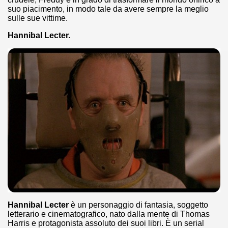
 considerabile un esempio di film noir moderno
suo piacimento, in modo tale da avere sempre la meglio
sulle sue vittime.
ziale, troppo parziale.
Hannibal Lecter.
decenni è riuscito a tenere alto il proprio nome, è anche meri
ne)
più nella storia del cinema
Hannibal Lecter
è un personaggio di fantasia, soggetto
letterario e cinematografico, nato dalla mente di Thomas
Harris e protagonista assoluto dei suoi libri. È un serial