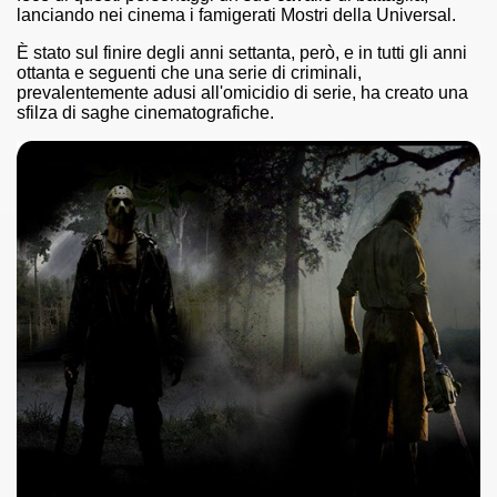
lanciando nei cinema i famigerati Mostri della Universal.
asettesima edizione del Premio Strega.
È stato sul finire degli anni settanta, però, e in tutti gli anni
ottanta e seguenti che una serie di criminali,
prevalentemente adusi all'omicidio di serie, ha creato una
 ormai non piu esordiente, bensi ampiamente radicato nel n
sfilza di saghe cinematografiche.
presenta l'esordio enigmatico e avvincente di Marcello Simoni
ccomandati Se Ti Piacciono nel mese di Aprile 2013.
tolo di quella che dovrebbe essere la quadrilogia di Carlos R
e 40 lingue, le sue opere hanno conquistato milioni di lettor
campione di vendite, Il cacciatore di aquiloni.
ro di Jeffery Deaver dedicato al criminologo tetraplegico Li
tipico, un viaggio interiore di Isabel Allende nell'incontam
i latinoamericane di maggior successo al mondo.