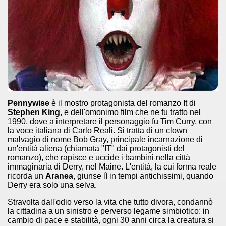
Pennywise
è il mostro protagonista del romanzo It di
Stephen King
, e dell'omonimo film che ne fu tratto nel
ccomandati Se Ti Piacciono nel mese di Luglio 2014.
1990, dove a interpretare il personaggio fu Tim Curry, con
la voce italiana di Carlo Reali. Si tratta di un clown
malvagio di nome Bob Gray, principale incarnazione di
un'entità aliena (chiamata "IT" dai protagonisti del
romanzo), che rapisce e uccide i bambini nella città
immaginaria di Derry, nel Maine. L'entità, la cui forma reale
ricorda un
Aranea
, giunse lì in tempi antichissimi, quando
Derry era solo una selva.
Stravolta dall'odio verso la vita che tutto divora, condannò
la cittadina a un sinistro e perverso legame simbiotico: in
cambio di pace e stabilità, ogni 30 anni circa la creatura si