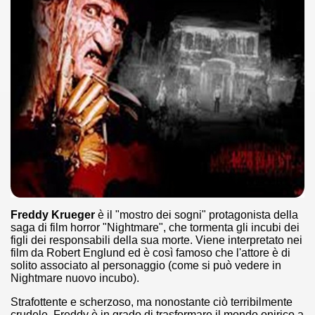
ller e suspense a cui fa da sfondo il retroscena della politic
ller e suspense a cui fa da sfondo il retroscena della politic
ccomandati Se Ti Piacciono nel mese di Settembre 2013.
ccomandati Se Ti Piacciono nel mese di Dicembre 2013.
artin Scorsese
Freddy Krueger
è il "mostro dei sogni" protagonista della
saga di film horror "Nightmare", che tormenta gli incubi dei
 un mondo migliore.
figli dei responsabili della sua morte. Viene interpretato nei
film da Robert Englund ed è così famoso che l'attore è di
 di David Lynch
solito associato al personaggio (come si può vedere in
Nightmare nuovo incubo).
hriller classico
Strafottente e scherzoso, ma nonostante ciò terribilmente
crudele, Freddy è in grado di trasformare il mondo onirico a