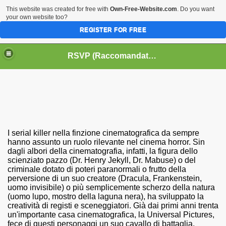
This website was created for free with
Own-Free-Website.com
. Do you want
your own website too?
REGISTER FOR FREE
HOME
BIOGRAFIE
CINEMA
RSVP (Raccomandati Se Vi Piacciono)
DATABASE LIBRI
LIBRI
MUSICA
OFF THE RECORDS
SERIE TV
I serial killer nella finzione cinematografica da sempre
hanno assunto un ruolo rilevante nel cinema horror. Sin
dagli albori della cinematografia, infatti, la figura dello
scienziato pazzo (Dr. Henry Jekyll, Dr. Mabuse) o del
criminale dotato di poteri paranormali o frutto della
perversione di un suo creatore (Dracula, Frankenstein,
uomo invisibile) o più semplicemente scherzo della natura
(uomo lupo, mostro della laguna nera), ha sviluppato la
creatività di registi e sceneggiatori. Già dai primi anni trenta
un'importante casa cinematografica, la Universal Pictures,
fece di questi personaggi un suo cavallo di battaglia,