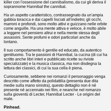
killer con l'ossessione del cannibalismo, da cui gli deriva il
soprannome Hannibal the cannibal.
Ha un aspetto caratteristico, contrassegnato da un'ampia
gabbia toracica e dai capelli lisciati all'indietro; gli occhi,
marroni e profondi, sono molto attivi e guizzano nelle orbite
come anguille. Ha una mente attiva e veloce, è molto abile
a leggere nel pensiero altrui e nella mente stessa degli
assassini. Sente profumi e odori particolari anche da
lontano.
cosiddetta Trilogia sulla morte
Il suo comportamento è gentile ed educato, da autentico
gentiluomo. Tra le passioni di Hannibal, la cucina (di cui ha
scritto anche libri interi e pubblicato ricette su riviste
specializzate) e la musica classica, ma non disdegna la
lettura dei classici, di cui la sua cella è piena.
Curiosamente, sebbene nei romanzi il personaggio venga
descritto come affetto da polidattilia (presenta due dita
medie sulla mano sinistra), questo dettaglio non è né
presente né accennato nei film, e neanche nel romanzo
sulla gioventù di Lecter, Hannibal Lecter - Le origini del
male.
Pinhead.