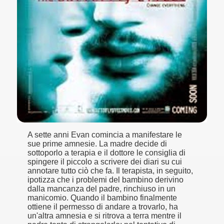
no psicopatico assoldato dal potere per poter incastrare un
ane risiede quasi esclusivamente nella sua enorme capacità di
ccomandati Se Ti Piacciono nel mese di Maggio 2013.
le minacce e la vita sotto scorta.
omico e nel sogno di dominio della camorra.
lizzati 40 milioni di insetti appositamente allevati.
A sette anni Evan comincia a manifestare le
io nella cultura contemporanea.
sue prime amnesie. La madre decide di
sottoporlo a terapia e il dottore le consiglia di
The Dark Secret – Rhapsody of Fire.
spingere il piccolo a scrivere dei diari su cui
annotare tutto ciò che fa. Il terapista, in seguito,
te).
ipotizza che i problemi del bambino derivino
dalla mancanza del padre, rinchiuso in un
manicomio. Quando il bambino finalmente
te).
ottiene il permesso di andare a trovarlo, ha
un'altra amnesia e si ritrova a terra mentre il
ccomandati Se Ti Piacciono nel mese di Luglio 2013.