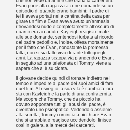
che non vede da anni e che ora fa la cameriera.
Evan pone alla ragazza alcune domande su un
episodio di quando erano bambini: il padre di
lei li aveva portati nella cantina della casa per
girare un film e Evan aveva avuto un'amnesia,
ritrovandosi nudo e completamente all'oscuro di
quanto era accaduto. Kayleigh reagisce male
alle sue domande, sentendosi turbata al ricordo
del padre pedofilo e, inoltre, offesa mortalmente
per il fatto che Evan, nonostante la promessa
fatta, non si sia fatto vivo durante tutti quegli
anni. La ragazza scappa via piangendo e Evan,
in seguito ad una telefonata di Tommy, viene a
sapere che si è suicidata.
ccomandati Se Ti Piacciono nel mese di Aprile 2014.
Il giovane decide quindi di tornare indietro nel
tempo e impedire al padre dei suoi amici di fare
quel film. Al risveglio la sua vita è cambiata: ora
sta con Kayleigh e fa parte di una confraternita.
Ma scopre che Tommy, che da piccolo ha
dovuto sopportare tutti gli abusi del padre, è
diventato uno psicopatico. Vedendolo assieme
alla sorella, Tommy comincia a picchiare Evan
che si arrabbia e reagisce uccidendolo; finisce
così in galera, alla mercé dei carcerati.