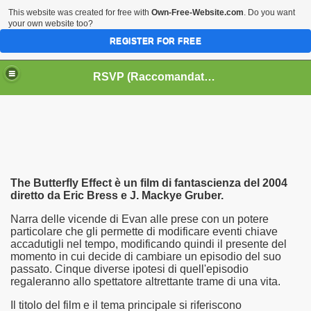
This website was created for free with
Own-Free-Website.com
. Do you want
your own website too?
REGISTER FOR FREE
HOME
BIOGRAFIE
CINEMA
RSVP (Raccomandati Se Vi Piacciono)
DATABASE LIBRI
LIBRI
MUSICA
OFF THE RECORDS
SERIE TV
The Butterfly Effect è un film di fantascienza del 2004
diretto da Eric Bress e J. Mackye Gruber.
Narra delle vicende di Evan alle prese con un potere
particolare che gli permette di modificare eventi chiave
accadutigli nel tempo, modificando quindi il presente del
momento in cui decide di cambiare un episodio del suo
passato. Cinque diverse ipotesi di quell'episodio
regaleranno allo spettatore altrettante trame di una vita.
Il titolo del film e il tema principale si riferiscono