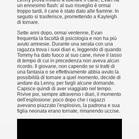
 considerabile un esempio di film noir moderno
un ennesimo flash: al suo risveglio è ormai
troppo tardi, il cane è stato dato alle fiamme. In
seguito si trasferisce, promettendo a Kayleigh
ziale, troppo parziale.
di tornare.
decenni è riuscito a tenere alto il proprio nome, è anche meri
Sette anni dopo, ormai ventenne, Evan
frequenta la facoltà di psicologia e non ha più
ne)
avuto amnesie. Durante una serata con una
ragazza trova i suoi diari e, leggendo di quando
Tommy ha dato fuoco al suo cane, rivive il lasso
più nella storia del cinema
di tempo di cui in precedenza non aveva alcun
ricordo. Il giovane, non capendo se si tratti di
una fantasia o se effettivamente abbia avuto la
possibilità di tornare a quel momento, decide di
andare da Lenny, per fargli alcune domande.
Capisce quindi di aver viaggiato nel tempo.
Rivive poi, sempre attraverso i diari, il momento
dell'esplosione: poco dopo che i ragazzi
avevano piazzato l'esplosivo, la padrona e sua
figlia neonata erano tornate, rimanendo uccise.