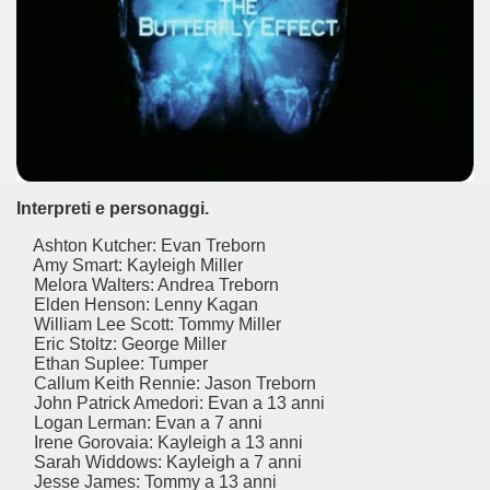
Interpreti e personaggi.
Ashton Kutcher: Evan Treborn
Amy Smart: Kayleigh Miller
Melora Walters: Andrea Treborn
Elden Henson: Lenny Kagan
William Lee Scott: Tommy Miller
Eric Stoltz: George Miller
Ethan Suplee: Tumper
Callum Keith Rennie: Jason Treborn
John Patrick Amedori: Evan a 13 anni
ccomandati Se Ti Piacciono nel mese di Agosto 2014.
Logan Lerman: Evan a 7 anni
Irene Gorovaia: Kayleigh a 13 anni
a per un film sprecato.
Sarah Widdows: Kayleigh a 7 anni
Jesse James: Tommy a 13 anni