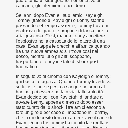
padre tenta di strangolarlo; nel tentativo di
calmarlo, gli infermieri lo uccidono.
ller e suspense a cui fa da sfondo il retroscena della politic
Sei anni dopo Evan e i suoi amici Kayleigh,
Tommy (fratello di Kayleigh) e Lenny stanno
ller e suspense a cui fa da sfondo il retroscena della politic
passando del tempo assieme; Tommy trova un
esplosivo del padre e propone di far saltare in
ccomandati Se Ti Piacciono nel mese di Settembre 2013.
aria qualcosa. Così, manda Lenny a mettere
l'esplosivo nella cassetta delle lettere di una
casa. Evan tappa le orecchie all'amica quando
ha una nuova amnesia: si ritrova così nel
bosco, mentre lui e gli altri scappano,
trasportando Lenny in stato di shock post
traumatico.
ccomandati Se Ti Piacciono nel mese di Dicembre 2013.
In seguito va al cinema con Kayleigh e Tommy;
qui bacia la ragazza. Quando Tommy li vede va
artin Scorsese
su tutte le furie e pesta a sangue un uomo al
bar, per poi essere portato via dalle autorità.
 un mondo migliore.
Evan decide poi, con Kayleigh, di andare a
trovare Lenny, appena dimesso dopo esser
 di David Lynch
stato curato dallo shock. I tre amici escono a
fare un giro e per caso si imbattono in Tommy,
che in un deposito tenta di ardere vivo il cane di
hriller classico
Evan. Dopo che Tommy ha colpito la sorella e
Lenny prova invano a liberare il cane, Evan ha