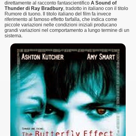
direttamente al racconto fantascientifico
A Sound of
Thunder di Ray Bradbury
, tradotto in italiano con il titolo
asettesima edizione del Premio Strega.
Rumore di tuono. Il titolo italiano del film fa invece
riferimento al famoso effetto farfalla, che indica come
piccole variazioni nelle condizioni iniziali producano
 ormai non piu esordiente, bensi ampiamente radicato nel n
grandi variazioni nel comportamento a lungo termine di un
sistema.
presenta l'esordio enigmatico e avvincente di Marcello Simoni
ccomandati Se Ti Piacciono nel mese di Aprile 2013.
tolo di quella che dovrebbe essere la quadrilogia di Carlos R
e 40 lingue, le sue opere hanno conquistato milioni di lettor
campione di vendite, Il cacciatore di aquiloni.
ro di Jeffery Deaver dedicato al criminologo tetraplegico Li
tipico, un viaggio interiore di Isabel Allende nell'incontam
i latinoamericane di maggior successo al mondo.