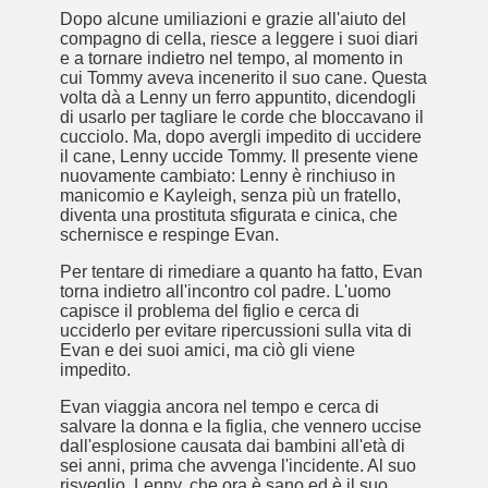
Dopo alcune umiliazioni e grazie all'aiuto del
compagno di cella, riesce a leggere i suoi diari
e a tornare indietro nel tempo, al momento in
cui Tommy aveva incenerito il suo cane. Questa
volta dà a Lenny un ferro appuntito, dicendogli
di usarlo per tagliare le corde che bloccavano il
cucciolo. Ma, dopo avergli impedito di uccidere
il cane, Lenny uccide Tommy. Il presente viene
nuovamente cambiato: Lenny è rinchiuso in
manicomio e Kayleigh, senza più un fratello,
diventa una prostituta sfigurata e cinica, che
schernisce e respinge Evan.
Per tentare di rimediare a quanto ha fatto, Evan
torna indietro all'incontro col padre. L'uomo
)
capisce il problema del figlio e cerca di
ucciderlo per evitare ripercussioni sulla vita di
Evan e dei suoi amici, ma ciò gli viene
impedito.
Evan viaggia ancora nel tempo e cerca di
salvare la donna e la figlia, che vennero uccise
dall'esplosione causata dai bambini all'età di
sei anni, prima che avvenga l'incidente. Al suo
risveglio, Lenny, che ora è sano ed è il suo