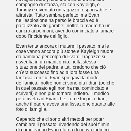
compagno di stanza, sta con Kayleigh, e
Tommy è diventato un ragazzo responsabile e
ccomandati Se Ti Piacciono nel mese di Giugno 2014.
altruista. Tutto sembra perfetto, ma Evan
nell'esplosione ha perso le braccia ed è
paralizzato alle gambe; inoltre la madre ha un
cancro ai polmoni, avendo cominciato a fumare
dopo l'incidente del figlio.
Evan tenta ancora di mutare il passato, ma le
cose vanno ancora più storte e Kayleigh muore
da bambina per colpa di Evan: il ragazzo si
risveglia in un manicomio, nella stessa
situazione del padre, e tutti credono che ciò
ch'era successo fino ad allora fosse una
fantasia con cui Evan spiegava la morte
dell'amica. Inoltre non ci sono più i diari (poiché
in quel passato egli non ha mai cominciato a
scriverli) e non può tornare indietro. Il medico
però rivela ad Evan che, come lui per i diari,
anche il padre aveva una fissazione quanto alle
foto di famiglia.
Capendo che ci sono altri metodi per poter
cambiare il passato, rivedendo dei suoi filmini
di compleanno Evan ritorna di nuovo indietro,