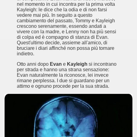
nel momento in cui incontra per la prima volta
Kayleigh: le dice che la odia e di non farsi
vedere mai più. In seguito a questo
cambiamento del passato, Tommy e Kayleigh
crescono serenamente, essendo andati a
vivere con la madre, e Lenny non ha più sensi
di colpa ed è compagno di stanza di Evan.
Quest'ultimo decide, assieme all'amico, di
bruciare i diari affinché non possa più tornare
indietro.
Otto anni dopo
Evan
e
Kayleigh
si incontrano
per strada e hanno una strana sensazione:
ccomandati Se Ti Piacciono nel mese di Luglio 2014.
Evan naturalmente la riconosce, lei invece
rimane perplessa. I due si guardano per un
attimo e ognuno procede per la sua strada.