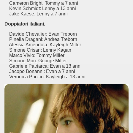
Cameron Bright: Tommy a 7 anni
ed antisemiti?
Kevin Schmidt: Lenny a 13 anni
Jake Kaese: Lenny a 7 anni
Doppiatori italiani.
a il tempo più acquista valore.
Davide Chevalier: Evan Treborn
Pinella Dragani: Andrea Treborn
edia travolgente dal finale immorale.
Alessia Amendola: Kayleigh Miller
Simone Crisari: Lenny Kagan
sguardo lucido ma appassionato su un periodo controverso
Marco Vivio: Tommy Miller
Simone Mori: George Miller
Gabriele Patriarca: Evan a 13 anni
 di amicizia.
Jacopo Bonanni: Evan a 7 anni
Veronica Puccio: Kayleigh a 13 anni