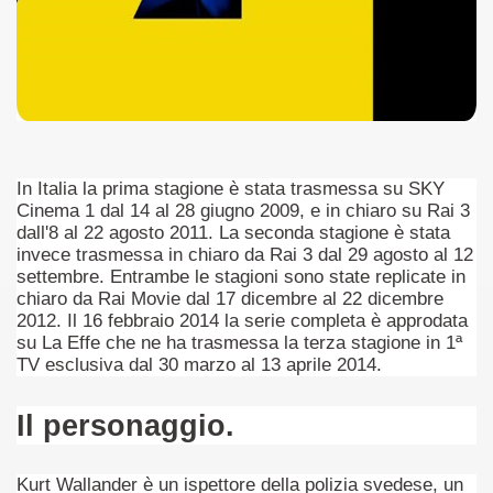
no psicopatico assoldato dal potere per poter incastrare un
ane risiede quasi esclusivamente nella sua enorme capacità di
ccomandati Se Ti Piacciono nel mese di Maggio 2013.
le minacce e la vita sotto scorta.
In Italia la prima stagione è stata trasmessa su SKY
omico e nel sogno di dominio della camorra.
Cinema 1 dal 14 al 28 giugno 2009, e in chiaro su Rai 3
dall'8 al 22 agosto 2011. La seconda stagione è stata
lizzati 40 milioni di insetti appositamente allevati.
invece trasmessa in chiaro da Rai 3 dal 29 agosto al 12
settembre. Entrambe le stagioni sono state replicate in
chiaro da Rai Movie dal 17 dicembre al 22 dicembre
io nella cultura contemporanea.
2012. Il 16 febbraio 2014 la serie completa è approdata
su La Effe che ne ha trasmessa la terza stagione in 1ª
The Dark Secret – Rhapsody of Fire.
TV esclusiva dal 30 marzo al 13 aprile 2014.
te).
Il personaggio.
te).
Kurt Wallander è un ispettore della polizia svedese, un
ccomandati Se Ti Piacciono nel mese di Luglio 2013.