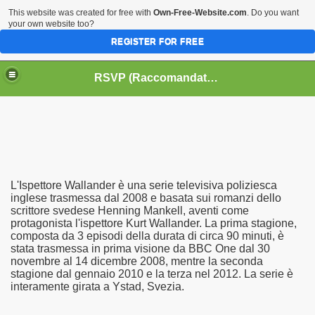
This website was created for free with
Own-Free-Website.com
. Do you want
your own website too?
REGISTER FOR FREE
HOME
BIOGRAFIE
CINEMA
RSVP (Raccomandati Se Vi Piacciono)
DATABASE LIBRI
LIBRI
MUSICA
OFF THE RECORDS
SERIE TV
L'Ispettore Wallander è una serie televisiva poliziesca
inglese trasmessa dal 2008 e basata sui romanzi dello
scrittore svedese Henning Mankell, aventi come
protagonista l'ispettore Kurt Wallander. La prima stagione,
composta da 3 episodi della durata di circa 90 minuti, è
stata trasmessa in prima visione da BBC One dal 30
novembre al 14 dicembre 2008, mentre la seconda
stagione dal gennaio 2010 e la terza nel 2012. La serie è
interamente girata a Ystad, Svezia.