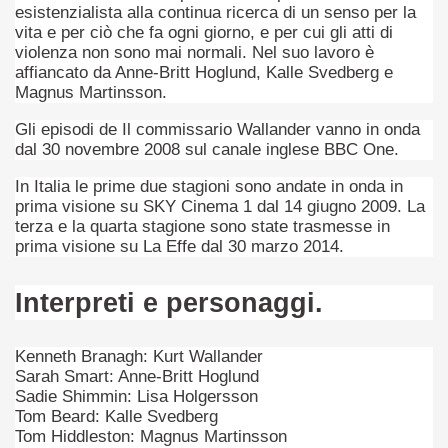
esistenzialista alla continua ricerca di un senso per la
vita e per ciò che fa ogni giorno, e per cui gli atti di
ller e suspense a cui fa da sfondo il retroscena della politic
violenza non sono mai normali. Nel suo lavoro è
affiancato da Anne-Britt Hoglund, Kalle Svedberg e
ller e suspense a cui fa da sfondo il retroscena della politic
Magnus Martinsson.
ccomandati Se Ti Piacciono nel mese di Settembre 2013.
Gli episodi de Il commissario Wallander vanno in onda
dal 30 novembre 2008 sul canale inglese BBC One.
In Italia le prime due stagioni sono andate in onda in
prima visione su SKY Cinema 1 dal 14 giugno 2009. La
terza e la quarta stagione sono state trasmesse in
prima visione su La Effe dal 30 marzo 2014.
ccomandati Se Ti Piacciono nel mese di Dicembre 2013.
artin Scorsese
Interpreti e personaggi.
 un mondo migliore.
Kenneth Branagh: Kurt Wallander
 di David Lynch
Sarah Smart: Anne-Britt Hoglund
Sadie Shimmin: Lisa Holgersson
Tom Beard: Kalle Svedberg
hriller classico
Tom Hiddleston: Magnus Martinsson