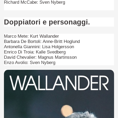
Richard McCabe: Sven Nyberg
 considerabile un esempio di film noir moderno
ziale, troppo parziale.
Doppiatori e personaggi.
decenni è riuscito a tenere alto il proprio nome, è anche meri
Marco Mete: Kurt Wallander
ne)
Barbara De Bortoli: Anne-Britt Hoglund
Antonella Giannini: Lisa Holgersson
più nella storia del cinema
Enrico Di Troia: Kalle Svedberg
David Chevalier: Magnus Martinsson
Enzo Avolio: Sven Nyberg