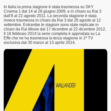
In Italia la prima stagione è stata trasmessa su SKY
asettesima edizione del Premio Strega.
Cinema 1 dal 14 al 28 giugno 2009, e in chiaro su Rai 3
dall'8 al 22 agosto 2011. La seconda stagione è stata
invece trasmessa in chiaro da Rai 3 dal 29 agosto al 12
 ormai non piu esordiente, bensi ampiamente radicato nel n
settembre. Entrambe le stagioni sono state replicate in
chiaro da Rai Movie dal 17 dicembre al 22 dicembre 2012.
presenta l'esordio enigmatico e avvincente di Marcello Simoni
Il 16 febbraio 2014 la serie completa è approdata su La
Effe che ne ha trasmessa la terza stagione in 1ª TV
ccomandati Se Ti Piacciono nel mese di Aprile 2013.
esclusiva dal 30 marzo al 13 aprile 2014.
tolo di quella che dovrebbe essere la quadrilogia di Carlos R
e 40 lingue, le sue opere hanno conquistato milioni di lettor
campione di vendite, Il cacciatore di aquiloni.
ro di Jeffery Deaver dedicato al criminologo tetraplegico Li
tipico, un viaggio interiore di Isabel Allende nell'incontam
i latinoamericane di maggior successo al mondo.