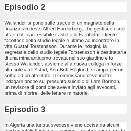
Episodio 2
Wallander si pone sulle tracce di un magnate della
finanza svedese, Alfred Harderberg, che gestisce i suoi
affari dall'inaccessibile castello di Farnholm, cliente
facoltoso dello studio legale e ultimo ad incontrare in
vita Gustaf Torstensson. Durante le indagini, la
segretaria dello studio legale Torstensson è destinataria
di una mina antiuomo trovata nel suo giardino e lo
stesso Wallander, assieme alla nuova collega in forze
alla polizia di Ystad, Ann-Britt Höglund, scampa per un
soffio ad un attentato. Il commissario deve inoltre
indagare anche sul presunto suicidio di Lars Borman,
un revisore di conti che aveva inviato agli avvocati,
prima di morire, delle lettere minatorie.
Episodio 3
ccomandati Se Ti Piacciono nel mese di Agosto 2014.
a per un film sprecato.
In Algeria una turista svedese viene uccisa da alcuni
fondamentalisti islamici assieme a quattro suore, ma la