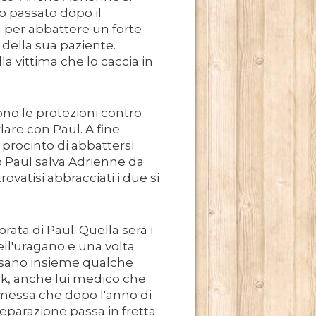
do passato dopo il
 per abbattere un forte
 della sua paziente.
la vittima che lo caccia in
DERNO
no le protezioni contro
lare con Paul. A fine
 procinto di abbattersi
IO NOME, È ANCHE MERITO DI MARCO TULLIO GIORDANA.
po Paul salva Adrienne da
ovatisi abbracciati i due si
ata di Paul. Quella sera i
ell'uragano e una volta
assano insieme qualche
rk, anche lui medico che
romessa che dopo l'anno di
eparazione passa in fretta: