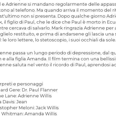
 e Adrienne si mandano regolarmente delle appassio
ono al telefono. Ma quando arriva il momento del rit
t'ultimo non si presenta. Dopo qualche giorno Adrien
, il figlio di Paul, che le dice che Paul è morto in Ec
re cercava di salvarlo. Mark ringrazia Adrienne per 
glielo restituito, e prima di andarsene gli lascia una 
: le loro lettere, lo stetoscopio, i suoi occhiali da sole.
CIA
enne passa un lungo periodo di depressione, dal qua
 e alla figlia Amanda. Il film termina con una bellis
enne saluta nel vento il ricordo di Paul, aprendosi
RITU
LM DELLA COSIDDETTA TRILOGIA SULLA MORTE
rpreti e personaggi
ard Gere: Dr. Paul Flanner
O
e Lane: Adrienne Willis
a Davis: Jean
stopher Meloni: Jack Willis
 Whitman: Amanda Willis