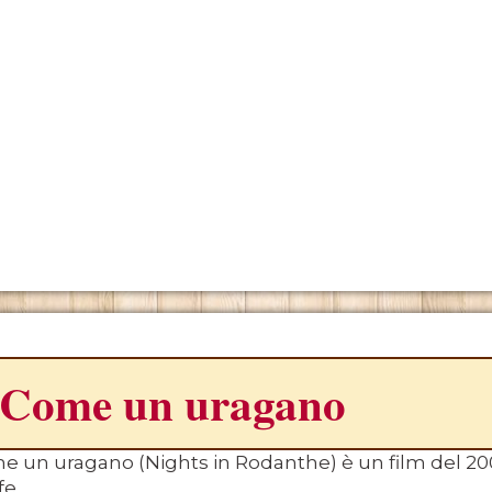
ONO
Come un uragano
 un uragano (Nights in Rodanthe) è un film del 200
e.