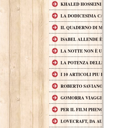
KHALED HOSSEINI L'AUTORE D
LA DODICESIMA CARTA È IL 
IL QUADERNO DI MAYA È UN 
ISABEL ALLENDE È UNA DELL
LA NOTTE NON È UN POSTO S
LA POTENZA DELLE STORIE L
I 10 ARTICOLI PIU LETTI SUL
ROBERTO SAVIANO, II CASO G
GOMORRA VIAGGIO NELL'IMP
PER IL FILM PHENOMENA SONO 
LOVECRAFT, DA AUTORE A P