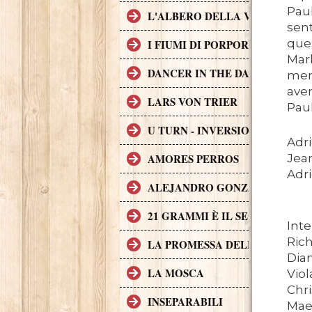
Paul
L'ALBERO DELLA VITA
sent
ques
I FIUMI DI PORPORA
Mark
DANCER IN THE DARK
ment
aver
LARS VON TRIER
Paul
U TURN - INVERSIONE DI MAR
Adri
AMORES PERROS
Jean
Adri
ALEJANDRO GONZÁLEZ IÑÁR
21 GRAMMI È IL SECONDO FI
Inte
Rich
LA PROMESSA DELL'ASSASSIN
Dian
LA MOSCA
Viol
Chri
INSEPARABILI
Mae