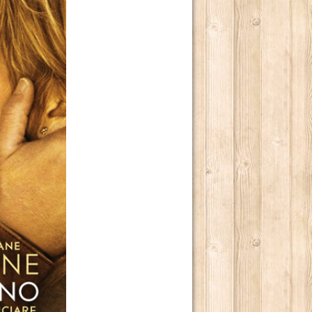
ILONI.
LOGO TETRAPLEGICO LINCOLN RHYME.
LENDE NELL'INCONTAMINATO ARCIPELAGO DI CHILOÉ.
 MONDO.
TER INCASTRARE UN PEZZO GROSSO DELLA MAFIA CINESE
UA ENORME CAPACITÀ DI CONTROLLARE “LA SCRITTURA”
O 2013.
RRA.
E ALLEVATI.