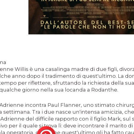
S II: THE DARK SECRET – RHAPSODY OF FIRE.
ICI (2A PARTE).
ICI (1A PARTE).
 SITO RACCOMANDATI SE TI PIACCIONO NEL MESE DI LUGLIO
ONE, THRILLER E SUSPENSE A CUI FA DA SFONDO IL RETR
ma
ONE, THRILLER E SUSPENSE A CUI FA DA SFONDO IL RETR
enne Willis è una casalinga madre di due figli, divor
che anno dopo il tradimento di quest'ultimo. La do
 SITO RACCOMANDATI SE TI PIACCIONO NEL MESE DI SETTE
tempo per riflettere, sfruttando la richiesta della sua
qualche giorno nella sua locanda a Rodanthe.
.
Adrienne incontra Paul Flanner, uno stimato chirurgo
a settimana. Tra i due nasce un'intensa amicizia, che
 SITO RACCOMANDATI SE TI PIACCIONO NEL MESE DI DICEM
Adrienne del difficile rapporto con il figlio Mark, sul 
vo per il quale si trova lì: deve incontrare il marito
ECONDO MARTIN SCORSESE
ala operatoria, dopo che quest'ultimo gli ha fatto c