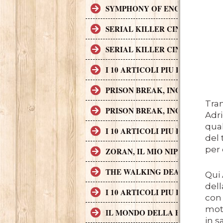
SYMPHONY OF ENCHANTED LAND
SERIAL KILLER CINEMATOGRAF
SERIAL KILLER CINEMATOGRAF
I 10 ARTICOLI PIU LETTI SUL
PRISON BREAK, INGEGNO, AZI
Tra
PRISON BREAK, INGEGNO, AZI
Adri
qual
I 10 ARTICOLI PIU LETTI SUL
del 
per 
ZORAN, IL MIO NIPOTE SCEMO
THE WALKING DEAD
Qui 
dell
I 10 ARTICOLI PIU LETTI SUL
con 
moti
IL MONDO DELLA FINANZA S
in s