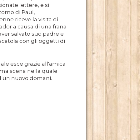
nate lettere, e si
orno di Paul,
ne riceve la visita di
uador a causa di una frana
aver salvato suo padre e
scatola con gli oggetti di
le esce grazie all'amica
sima scena nella quale
 ad un nuovo domani.