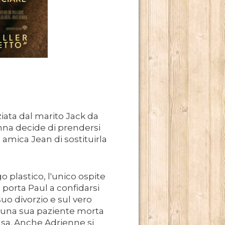
 2013.
OSCENA DELLA POLITICA (1A STAGIONE).
OSCENA DELLA POLITICA (2A STAGIONE).
ziata dal marito Jack da
nna decide di prendersi
MBRE 2013.
 amica Jean di sostituirla
 plastico, l'unico ospite
 porta Paul a confidarsi
BRE 2013.
suo divorzio e sul vero
 di una sua paziente morta
ausa. Anche Adrienne si