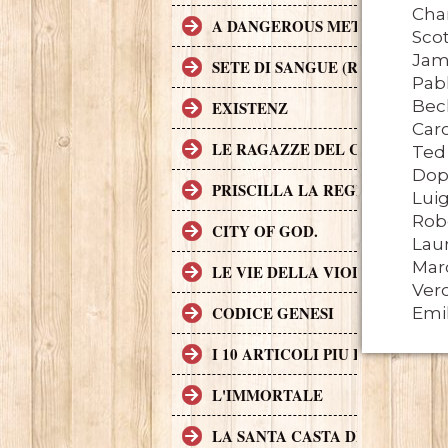
Char
A DANGEROUS METHOD
Scot
Jam
SETE DI SANGUE (RABID)
Pabl
Bec
EXISTENZ
Car
LE RAGAZZE DEL COYOTE UG
Ted
Dopp
PRISCILLA LA REGINA DEL D
Luig
Robe
CITY OF GOD.
Lau
Marc
LE VIE DELLA VIOLENZA
Ver
CODICE GENESI
Emil
I 10 ARTICOLI PIU LETTI SUL
L'IMMORTALE
LA SANTA CASTA DELLA CHIE