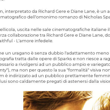
ilm, interpretato da Richard Gere e Diane Lane, è u
ematografico dell'omonimo romanzo di Nicholas Spa
ellicola, uscita nelle sale cinematografiche italiane
erza collaborazione tra Richard Gere e Diane Lane, 
ithful - L'amore infedele.
NE
A SESSANTASETTESIMA EDIZIONE DEL PREMIO STREGA.
e un uragano è senza dubbio l'adattamento meno ri
ografia tratta dalle opere di Sparks e non riesce a ra
CRITTORE ORMAI NON PIU ESORDIENTE, BENSI AMPIAMEN
ssario a rivolgersi ad un pubblico ampio e variegato 
ty"), ma non per questo la sua "formalità" visiva no
DETTI RAPPRESENTA L'ESORDIO ENIGMATICO E AVVINCENT
film è indirizzato ad un pubblico prettamente femmin
llusi sono caldamente pregati di astenersi dalla visio
 SITO RACCOMANDATI SE TI PIACCIONO NEL MESE DI APRILE
ERZO CAPITOLO DI QUELLA CHE DOVREBBE ESSERE LA QU
 IN OLTRE 40 LINGUE, LE SUE OPERE HANNO CONQUISTA