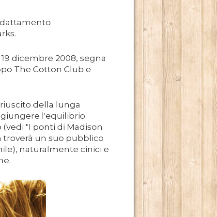
n adattamento
rks.
 il 19 dicembre 2008, segna
dopo The Cotton Club e
uscito della lunga
ggiungere l'equilibrio
TE RADICATO NEL NOSTRO PAESE.
(vedi "I ponti di Madison
n troverà un suo pubblico
E DI MARCELLO SIMONI.
ile), naturalmente cinici e
ne.
 2013.
ADRILOGIA DI CARLOS RUIZ ZAFÓN.
TO MILIONI DI LETTORI E NUMEROSI PREMI NEI CINQUE 