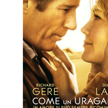
EL LIBRO CAMPIONE DI VENDITE, IL CACCIATORE DI AQU
SESTO LIBRO DI JEFFERY DEAVER DEDICATO AL CRIMINO
ROMANZO ATIPICO, UN VIAGGIO INTERIORE DI ISABEL AL
E AUTRICI LATINOAMERICANE DI MAGGIOR SUCCESSO AL
ICURO, UNO PSICOPATICO ASSOLDATO DAL POTERE PER PO
OVECRAFTIANE RISIEDE QUASI ESCLUSIVAMENTE NELLA S
 SITO RACCOMANDATI SE TI PIACCIONO NEL MESE DI MAGGI
OMORRA, LE MINACCE E LA VITA SOTTO SCORTA.
ERO ECONOMICO E NEL SOGNO DI DOMINIO DELLA CAMO
STATI UTILIZZATI 40 MILIONI DI INSETTI APPOSITAMENT
ERSONAGGIO NELLA CULTURA CONTEMPORANEA.