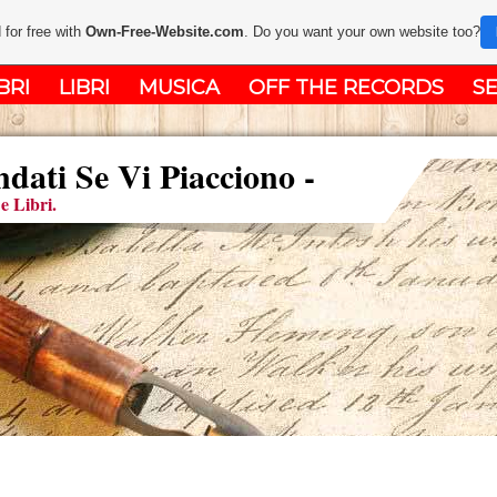
 for free with
Own-Free-Website.com
. Do you want your own website too?
BRI
LIBRI
MUSICA
OFF THE RECORDS
SE
ati Se Vi Piacciono -
e Libri.