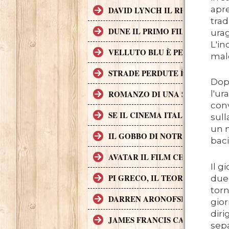
apre
DAVID LYNCH IL REGISTA CH
trad
DUNE IL PRIMO FILM DI FANT
urag
L'in
VELLUTO BLU È PER MOLTI AS
mal
STRADE PERDUTE È UNA CRIM
Dopo
l'ur
ROMANZO DI UNA STRAGE, UN 
conv
SE IL CINEMA ITALIANO DEGL
sull
un m
IL GOBBO DI NOTRE DAME (A
baci
AVATAR IL FILM CHE HA INCA
Il g
PI GRECO, IL TEOREMA DEL D
due 
torn
DARREN ARONOFSKY
gior
diri
JAMES FRANCIS CAMERON
sepa