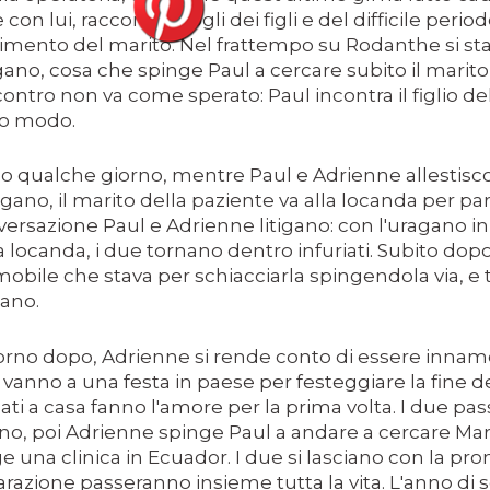
 con lui, raccontandogli dei figli e del difficile perio
E MEDITA UN MONDO MIGLIORE.
imento del marito. Nel frattempo su Rodanthe si sta
ASCIENZA DI DAVID LYNCH
ano, cosa che spinge Paul a cercare subito il marito
contro non va come sperato: Paul incontra il figlio del
PETTI UN THRILLER CLASSICO
o modo.
E STORY, CONSIDERABILE UN ESEMPIO DI FILM NOIR MO
 qualche giorno, mentre Paul e Adrienne allestisco
agano, il marito della paziente va alla locanda per par
FILM PARZIALE, TROPPO PARZIALE.
ersazione Paul e Adrienne litigano: con l'uragano in
I ULTIMI DECENNI È RIUSCITO A TENERE ALTO IL PROPR
a locanda, i due tornano dentro infuriati. Subito do
obile che stava per schiacciarla spingendola via, e tr
NIMAZIONE)
ano.
SSATO DI PIÙ NELLA STORIA DEL CINEMA
iorno dopo, Adrienne si rende conto di essere innamor
ELIRIO
vanno a una festa in paese per festeggiare la fine d
ati a casa fanno l'amore per la prima volta. I due p
no, poi Adrienne spinge Paul a andare a cercare Ma
ge una clinica in Ecuador. I due si lasciano con la p
razione passeranno insieme tutta la vita. L'anno di s