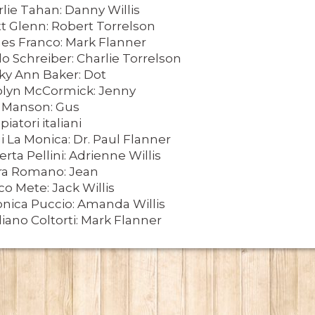
lie Tahan: Danny Willis
t Glenn: Robert Torrelson
es Franco: Mark Flanner
o Schreiber: Charlie Torrelson
ky Ann Baker: Dot
olyn McCormick: Jenny
LY
 Manson: Gus
iatori italiani
ESERTO
i La Monica: Dr. Paul Flanner
rta Pellini: Adrienne Willis
ra Romano: Jean
o Mete: Jack Willis
onica Puccio: Amanda Willis
iano Coltorti: Mark Flanner
 SITO RACCOMANDATI SE TI PIACCIONO NEL MESE DI APRILE
SA