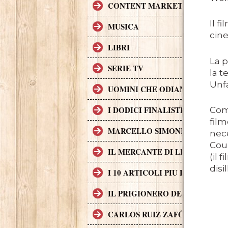
CONTENT MARKETING.
Il f
MUSICA
cin
LIBRI
La p
SERIE TV
la t
Unfa
UOMINI CHE ODIANO LE DON
I DODICI FINALISTI IN DELL
Com
film
MARCELLO SIMONI GIOVANE S
nece
Coun
IL MERCANTE DI LIBRI MALE
(il 
disi
I 10 ARTICOLI PIU LETTI SUL
IL PRIGIONERO DEL CIELO, T
CARLOS RUIZ ZAFÓN TRADOTTO