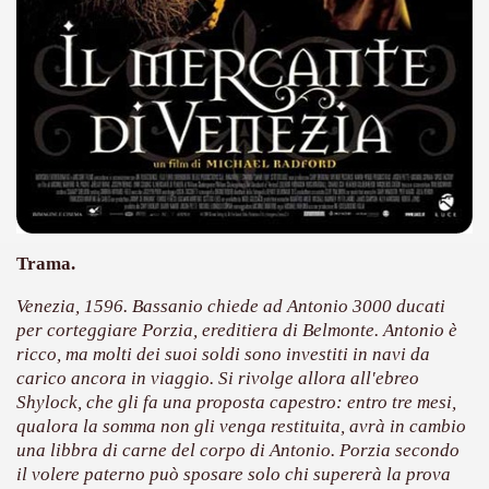
ller e suspense a cui fa da sfondo il retroscena della politic
ller e suspense a cui fa da sfondo il retroscena della politic
ccomandati Se Ti Piacciono nel mese di Settembre 2013.
Trama.
ccomandati Se Ti Piacciono nel mese di Dicembre 2013.
Venezia, 1596. Bassanio chiede ad Antonio 3000 ducati
artin Scorsese
per corteggiare Porzia, ereditiera di Belmonte. Antonio è
ricco, ma molti dei suoi soldi sono investiti in navi da
 un mondo migliore.
carico ancora in viaggio. Si rivolge allora all'ebreo
Shylock, che gli fa una proposta capestro: entro tre mesi,
 di David Lynch
qualora la somma non gli venga restituita, avrà in cambio
una libbra di carne del corpo di Antonio. Porzia secondo
hriller classico
il volere paterno può sposare solo chi supererà la prova