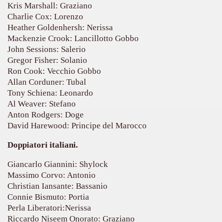
Kris Marshall: Graziano
Charlie Cox: Lorenzo
Heather Goldenhersh: Nerissa
Mackenzie Crook: Lancillotto Gobbo
John Sessions: Salerio
Gregor Fisher: Solanio
Ron Cook: Vecchio Gobbo
Allan Corduner: Tubal
Tony Schiena: Leonardo
Al Weaver: Stefano
Anton Rodgers: Doge
David Harewood: Principe del Marocco
ccomandati Se Ti Piacciono nel mese di Aprile 2014.
Doppiatori italiani.
Giancarlo Giannini: Shylock
Massimo Corvo: Antonio
Christian Iansante: Bassanio
Connie Bismuto: Portia
Perla Liberatori:Nerissa
Riccardo Niseem Onorato: Graziano