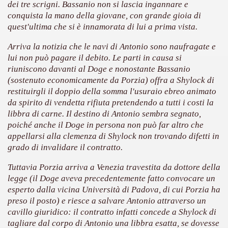
dei tre scrigni. Bassanio non si lascia ingannare e
 considerabile un esempio di film noir moderno
conquista la mano della giovane, con grande gioia di
quest'ultima che si è innamorata di lui a prima vista.
ziale, troppo parziale.
Arriva la notizia che le navi di Antonio sono naufragate e
decenni è riuscito a tenere alto il proprio nome, è anche meri
lui non può pagare il debito. Le parti in causa si
riuniscono davanti al Doge e nonostante Bassanio
ne)
(sostenuto economicamente da Porzia) offra a Shylock di
restituirgli il doppio della somma l'usuraio ebreo animato
più nella storia del cinema
da spirito di vendetta rifiuta pretendendo a tutti i costi la
libbra di carne. Il destino di Antonio sembra segnato,
poiché anche il Doge in persona non può far altro che
appellarsi alla clemenza di Shylock non trovando difetti in
grado di invalidare il contratto.
Tuttavia Porzia arriva a Venezia travestita da dottore della
legge (il Doge aveva precedentemente fatto convocare un
esperto dalla vicina Università di Padova, di cui Porzia ha
preso il posto) e riesce a salvare Antonio attraverso un
cavillo giuridico: il contratto infatti concede a Shylock di
tagliare dal corpo di Antonio una libbra esatta, se dovesse