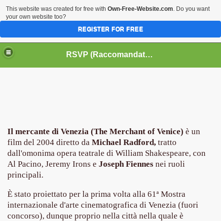
This website was created for free with
Own-Free-Website.com
. Do you want
your own website too?
REGISTER FOR FREE
HOME
BIOGRAFIE
CINEMA
RSVP (Raccomandati Se Vi Piacciono)
DATABASE LIBRI
LIBRI
MUSICA
OFF THE RECORDS
SERIE TV
Il mercante di Venezia (The Merchant of Venice)
è un
film del 2004 diretto da
Michael Radford,
tratto
dall'omonima opera teatrale di William Shakespeare, con
Al Pacino, Jeremy Irons e
Joseph Fiennes
nei ruoli
principali.
È stato proiettato per la prima volta alla 61ª Mostra
internazionale d'arte cinematografica di Venezia (fuori
concorso), dunque proprio nella città nella quale è