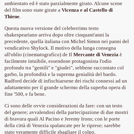
ambientato ed è stato parzialmente girato. Alcune scene
del film sono state girate a
Vicenza e al Castello di
asettesima edizione del Premio Strega.
Thiene
.
 ormai non piu esordiente, bensi ampiamente radicato nel n
Questa nuova versione del celeberrimo testo
shakespeariano arriva dopo oltre cinquant'anni la
presenta l'esordio enigmatico e avvincente di Marcello Simoni
precedente, quella italiana con Michel Simon nei panni del
vendicativo Shylock. Il motivo della lunga consegna
ccomandati Se Ti Piacciono nel mese di Aprile 2013.
all'oblio (cinematografico) de Il
Mercante di Venezia
è
facilmente intuibile, essendone protagonista l'odio
tolo di quella che dovrebbe essere la quadrilogia di Carlos R
profondo tra "gentili" e "giudei", sebbene raccontato col
garbo, la profondità e la suprema genialità del bardo.
e 40 lingue, le sue opere hanno conquistato milioni di lettor
Radford decide di infischiarsene dei rischi connessi ad un
adattamento per il grande schermo della superba opera di
campione di vendite, Il cacciatore di aquiloni.
fine '500, e fa bene.
ro di Jeffery Deaver dedicato al criminologo tetraplegico Li
Ci sono delle ovvie considerazioni da fare: con un testo
del genere; avvalendosi della partecipazione di due mostri
tipico, un viaggio interiore di Isabel Allende nell'incontam
di bravura quali Al Pacino e Jeremy Irons; con le porte
della città di Venezia spalancate per le riprese; sarebbe
i latinoamericane di maggior successo al mondo.
stato veramente difficile sbagliare il colpo.