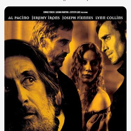
no psicopatico assoldato dal potere per poter incastrare un
ane risiede quasi esclusivamente nella sua enorme capacità di
ccomandati Se Ti Piacciono nel mese di Maggio 2013.
le minacce e la vita sotto scorta.
omico e nel sogno di dominio della camorra.
lizzati 40 milioni di insetti appositamente allevati.
io nella cultura contemporanea.
The Dark Secret – Rhapsody of Fire.
te).
te).
ccomandati Se Ti Piacciono nel mese di Luglio 2013.