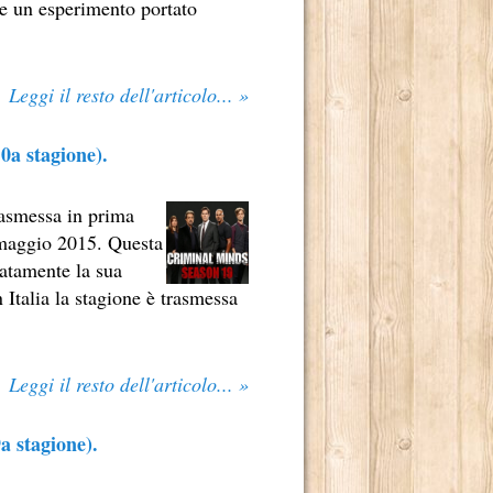
ue un esperimento portato
Leggi il resto dell'articolo... »
0a stagione).
DERNO
rasmessa in prima
6 maggio 2015. Questa
IO NOME, È ANCHE MERITO DI MARCO TULLIO GIORDANA.
iatamente la sua
 Italia la stagione è trasmessa
Leggi il resto dell'articolo... »
a stagione).