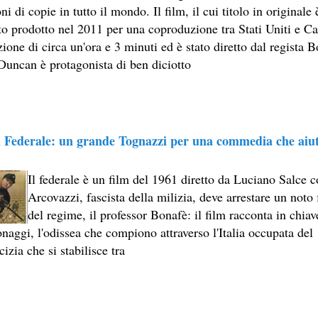
ni di copie in tutto il mondo. Il film, il cui titolo in origina
EL LIBRO CAMPIONE DI VENDITE, IL CACCIATORE DI AQU
ato prodotto nel 2011 per una coproduzione tra Stati Uniti e C
SESTO LIBRO DI JEFFERY DEAVER DEDICATO AL CRIMINO
ione di circa un'ora e 3 minuti ed è stato diretto dal regista 
Duncan è protagonista di ben diciotto
ROMANZO ATIPICO, UN VIAGGIO INTERIORE DI ISABEL AL
E AUTRICI LATINOAMERICANE DI MAGGIOR SUCCESSO AL
ICURO, UNO PSICOPATICO ASSOLDATO DAL POTERE PER PO
l Federale: un grande Tognazzi per una commedia che aiuta
OVECRAFTIANE RISIEDE QUASI ESCLUSIVAMENTE NELLA S
Il federale è un film del 1961 diretto da Luciano Salce
 SITO RACCOMANDATI SE TI PIACCIONO NEL MESE DI MAGGI
Arcovazzi, fascista della milizia, deve arrestare un noto
OMORRA, LE MINACCE E LA VITA SOTTO SCORTA.
del regime, il professor Bonafè: il film racconta in chiave
onaggi, l'odissea che compiono attraverso l'Italia occupata de
ERO ECONOMICO E NEL SOGNO DI DOMINIO DELLA CAMO
cizia che si stabilisce tra
STATI UTILIZZATI 40 MILIONI DI INSETTI APPOSITAMENT
ERSONAGGIO NELLA CULTURA CONTEMPORANEA.