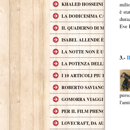
milio
KHALED HOSSEINI L'AUTORE D
è st
LA DODICESIMA CARTA È IL 
duraz
Eve 
IL QUADERNO DI MAYA È UN 
ISABEL ALLENDE È UNA DELL
LA NOTTE NON È UN POSTO S
3.-
I
LA POTENZA DELLE STORIE L
I 10 ARTICOLI PIU LETTI SUL
ROBERTO SAVIANO, II CASO G
pers
GOMORRA VIAGGIO NELL'IMP
l'ami
PER IL FILM PHENOMENA SONO 
LOVECRAFT, DA AUTORE A P