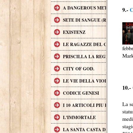
A DANGEROUS METHOD
9.-
C
SETE DI SANGUE (RABID)
EXISTENZ
LE RAGAZZE DEL COYOTE UG
febb
Mark
PRISCILLA LA REGINA DEL D
CITY OF GOD.
LE VIE DELLA VIOLENZA
10.-
CODICE GENESI
La se
I 10 ARTICOLI PIU LETTI SUL
stat
L'IMMORTALE
media
stagi
LA SANTA CASTA DELLA CHIE