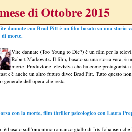
mese di Ottobre 2015
ite dannate con Brad Pitt è un film basato su una storia v
 di morte.
Vite dannate (Too Young to Die?) è un film per la televi
NE
Robert Markowitz. Il film, basato su una storia vera, è i
A SESSANTASETTESIMA EDIZIONE DEL PREMIO STREGA.
morte. Produzione televisiva che ha come protagonista a
ast c'è anche un altro futuro divo: Brad Pitt. Tutto questo non 
CRITTORE ORMAI NON PIU ESORDIENTE, BENSI AMPIAMEN
lo generale dell'opera che resta
DETTI RAPPRESENTA L'ESORDIO ENIGMATICO E AVVINCENT
 SITO RACCOMANDATI SE TI PIACCIONO NEL MESE DI APRILE
ERZO CAPITOLO DI QUELLA CHE DOVREBBE ESSERE LA QU
orsa con la morte, film thriller psicologico con Laura Pre
 IN OLTRE 40 LINGUE, LE SUE OPERE HANNO CONQUISTA
ilm è basato sull’omonimo romanzo giallo di Iris Johansen che