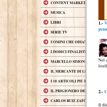
CONTENT MARKETING.
MUSICA
LIBRI
1.-
V
pena
SERIE TV
UOMINI CHE ODIANO LE DON
I DODICI FINALISTI IN DELL
Nel c
MARCELLO SIMONI GIOVANE S
livel
IL MERCANTE DI LIBRI MALE
I 10 ARTICOLI PIU LETTI SUL
IL PRIGIONERO DEL CIELO, T
2.-
C
CARLOS RUIZ ZAFÓN TRADOTTO
Il f