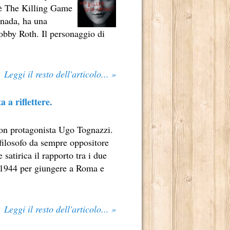
le è The Killing Game
ILONI.
anada, ha una
LOGO TETRAPLEGICO LINCOLN RHYME.
Bobby Roth. Il personaggio di
LENDE NELL'INCONTAMINATO ARCIPELAGO DI CHILOÉ.
 MONDO.
Leggi il resto dell'articolo... »
TER INCASTRARE UN PEZZO GROSSO DELLA MAFIA CINESE
 a riflettere.
UA ENORME CAPACITÀ DI CONTROLLARE “LA SCRITTURA”
 con protagonista Ugo Tognazzi.
O 2013.
 filosofo da sempre oppositore
 satirica il rapporto tra i due
l 1944 per giungere a Roma e
RRA.
E ALLEVATI.
Leggi il resto dell'articolo... »