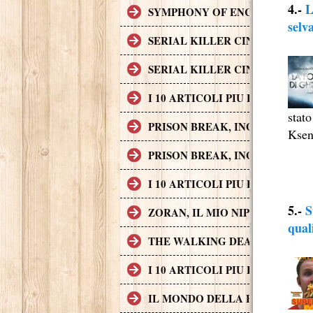
4.-
L
SYMPHONY OF ENCHANTED LAND
selv
SERIAL KILLER CINEMATOGRAF
SERIAL KILLER CINEMATOGRAF
I 10 ARTICOLI PIU LETTI SUL
stato
PRISON BREAK, INGEGNO, AZI
Ksen
PRISON BREAK, INGEGNO, AZI
I 10 ARTICOLI PIU LETTI SUL
5.-
S
ZORAN, IL MIO NIPOTE SCEMO
qual
THE WALKING DEAD
I 10 ARTICOLI PIU LETTI SUL
IL MONDO DELLA FINANZA S