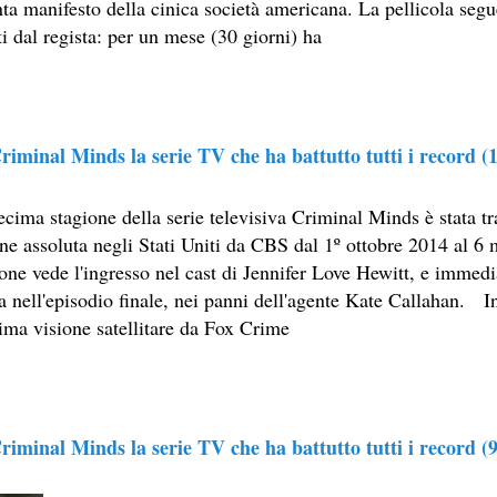
nta manifesto della cinica società americana. La pellicola seg
E MEDITA UN MONDO MIGLIORE.
i dal regista: per un mese (30 giorni) ha
ASCIENZA DI DAVID LYNCH
PETTI UN THRILLER CLASSICO
riminal Minds la serie TV che ha battutto tutti i record (1
E STORY, CONSIDERABILE UN ESEMPIO DI FILM NOIR MO
FILM PARZIALE, TROPPO PARZIALE.
ecima stagione della serie televisiva Criminal Minds è stata t
one assoluta negli Stati Uniti da CBS dal 1º ottobre 2014 al 
I ULTIMI DECENNI È RIUSCITO A TENERE ALTO IL PROPR
ione vede l'ingresso nel cast di Jennifer Love Hewitt, e immed
NIMAZIONE)
a nell'episodio finale, nei panni dell'agente Kate Callahan. In
rima visione satellitare da Fox Crime
SSATO DI PIÙ NELLA STORIA DEL CINEMA
ELIRIO
riminal Minds la serie TV che ha battutto tutti i record (9