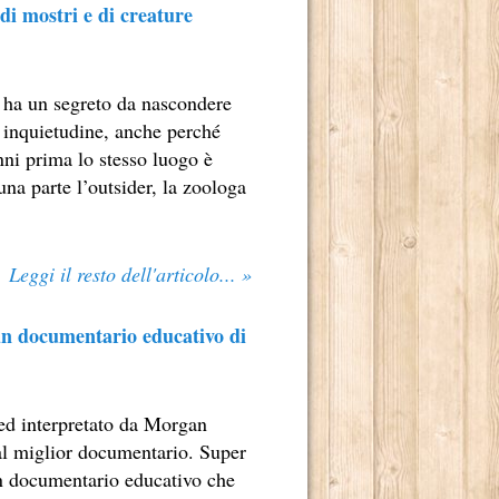
di mostri e di creature
 ha un segreto da nascondere
a inquietudine, anche perché
 2013.
nni prima lo stesso luogo è
una parte l’outsider, la zoologa
OSCENA DELLA POLITICA (1A STAGIONE).
OSCENA DELLA POLITICA (2A STAGIONE).
Leggi il resto dell'articolo... »
MBRE 2013.
 un documentario educativo di
ed interpretato da Morgan
BRE 2013.
 al miglior documentario. Super
 un documentario educativo che