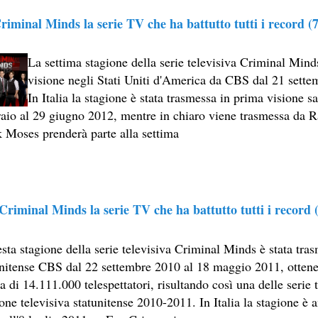
riminal Minds la serie TV che ha battutto tutti i record (7
La settima stagione della serie televisiva Criminal Mind
visione negli Stati Uniti d'America da CBS dal 21 sett
In Italia la stagione è stata trasmessa in prima visione s
LY
raio al 29 giugno 2012, mentre in chiaro viene trasmessa da R
 Moses prenderà parte alla settima
ESERTO
Criminal Minds la serie TV che ha battutto tutti i record (
sta stagione della serie televisiva Criminal Minds è stata tra
 SITO RACCOMANDATI SE TI PIACCIONO NEL MESE DI APRILE
unitense CBS dal 22 settembre 2010 al 18 maggio 2011, otten
 di 14.111.000 telespettatori, risultando così una delle serie t
one televisiva statunitense 2010-2011. In Italia la stagione è 
SA