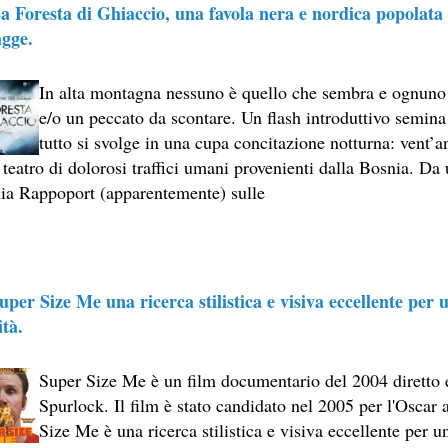
a Foresta di Ghiaccio, una favola nera e nordica popolata 
S II: THE DARK SECRET – RHAPSODY OF FIRE.
agge.
ICI (2A PARTE).
In alta montagna nessuno è quello che sembra e ognuno
ICI (1A PARTE).
e/o un peccato da scontare. Un flash introduttivo semin
 SITO RACCOMANDATI SE TI PIACCIONO NEL MESE DI LUGLIO
tutto si svolge in una cupa concitazione notturna: vent’a
 teatro di dolorosi traffici umani provenienti dalla Bosnia. Da 
ONE, THRILLER E SUSPENSE A CUI FA DA SFONDO IL RETR
ia Rappoport (apparentemente) sulle
ONE, THRILLER E SUSPENSE A CUI FA DA SFONDO IL RETR
 SITO RACCOMANDATI SE TI PIACCIONO NEL MESE DI SETTE
uper Size Me una ricerca stilistica e visiva eccellente per
.
ità.
Super Size Me è un film documentario del 2004 diretto 
 SITO RACCOMANDATI SE TI PIACCIONO NEL MESE DI DICEM
Spurlock. Il film è stato candidato nel 2005 per l'Oscar
ECONDO MARTIN SCORSESE
Size Me è una ricerca stilistica e visiva eccellente per