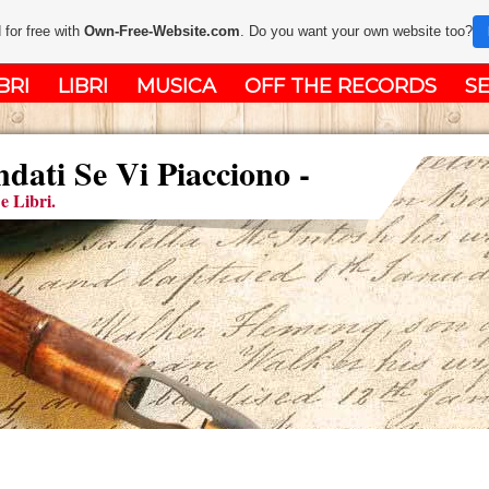
 for free with
Own-Free-Website.com
. Do you want your own website too?
BRI
LIBRI
MUSICA
OFF THE RECORDS
SE
ati Se Vi Piacciono -
e Libri.