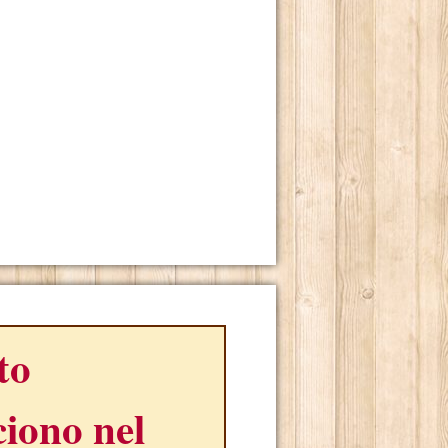
ito
iono nel