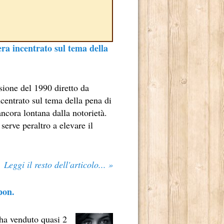
era incentrato sul tema della
sione del 1990 diretto da
ncentrato sul tema della pena di
ncora lontana dalla notorietà.
serve peraltro a elevare il
TE RADICATO NEL NOSTRO PAESE.
E DI MARCELLO SIMONI.
Leggi il resto dell'articolo... »
 2013.
ADRILOGIA DI CARLOS RUIZ ZAFÓN.
pon.
TO MILIONI DI LETTORI E NUMEROSI PREMI NEI CINQUE 
 ha venduto quasi 2