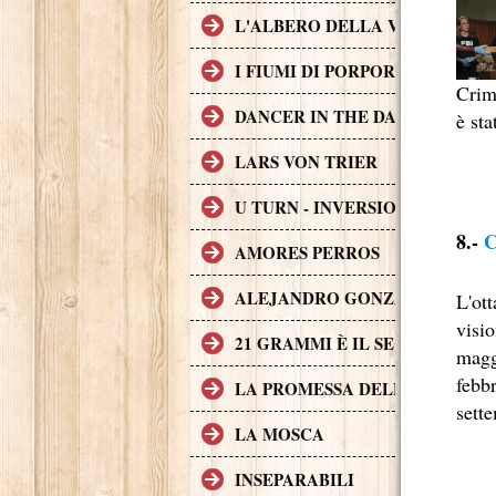
L'ALBERO DELLA VITA
I FIUMI DI PORPORA
Crim
DANCER IN THE DARK
è sta
LARS VON TRIER
U TURN - INVERSIONE DI MAR
8.-
C
AMORES PERROS
ALEJANDRO GONZÁLEZ IÑÁR
L'ott
visi
21 GRAMMI È IL SECONDO FI
magg
febbr
LA PROMESSA DELL'ASSASSIN
sett
LA MOSCA
INSEPARABILI