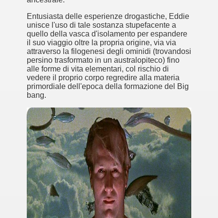
Entusiasta delle esperienze drogastiche, Eddie
ller e suspense a cui fa da sfondo il retroscena della politic
unisce l'uso di tale sostanza stupefacente a
quello della vasca d'isolamento per espandere
ller e suspense a cui fa da sfondo il retroscena della politic
il suo viaggio oltre la propria origine, via via
attraverso la filogenesi degli ominidi (trovandosi
ccomandati Se Ti Piacciono nel mese di Settembre 2013.
persino trasformato in un australopiteco) fino
alle forme di vita elementari, col rischio di
vedere il proprio corpo regredire alla materia
primordiale dell'epoca della formazione del Big
bang.
ccomandati Se Ti Piacciono nel mese di Dicembre 2013.
artin Scorsese
 un mondo migliore.
 di David Lynch
hriller classico