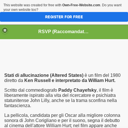
This website was created for free with
Own-Free-Website.com
. Do you want
your own website too?
REGISTER FOR FREE
HOME
BIOGRAFIE
CINEMA
RSVP (Raccomandati Se Vi Piacciono)
DATABASE LIBRI
LIBRI
MUSICA
OFF THE RECORDS
SERIE TV
Stati di allucinazione (Altered States)
è un film del 1980
diretto da
Ken Russell e interpretato da William Hurt.
Scritto dal commediografo
Paddy Chayefsky
, il film è
liberamente ispirato alla vita del ricercatore e psichiatra
statunitense John Lilly, anche se la trama sconfina nella
fantascienza.
La pellicola, candidata per gli Oscar alla migliore colonna
sonora di John Corigliano e per il suono, segna il debutto
al cinema dell'attore William Hurt; nel film appare anche