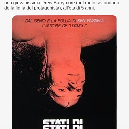
una giovanissima Drew Barrymore (nel ruolo secondario
della figlia del protagonista), all'età di 5 anni.
asettesima edizione del Premio Strega.
 ormai non piu esordiente, bensi ampiamente radicato nel n
presenta l'esordio enigmatico e avvincente di Marcello Simoni
ccomandati Se Ti Piacciono nel mese di Aprile 2013.
tolo di quella che dovrebbe essere la quadrilogia di Carlos R
e 40 lingue, le sue opere hanno conquistato milioni di lettor
campione di vendite, Il cacciatore di aquiloni.
ro di Jeffery Deaver dedicato al criminologo tetraplegico Li
tipico, un viaggio interiore di Isabel Allende nell'incontam
i latinoamericane di maggior successo al mondo.