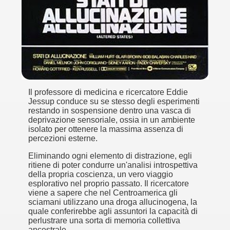
no psicopatico assoldato dal potere per poter incastrare un
ane risiede quasi esclusivamente nella sua enorme capacità di
ccomandati Se Ti Piacciono nel mese di Maggio 2013.
le minacce e la vita sotto scorta.
Il professore di medicina e ricercatore Eddie
omico e nel sogno di dominio della camorra.
Jessup conduce su se stesso degli esperimenti
restando in sospensione dentro una vasca di
lizzati 40 milioni di insetti appositamente allevati.
deprivazione sensoriale, ossia in un ambiente
isolato per ottenere la massima assenza di
percezioni esterne.
io nella cultura contemporanea.
Eliminando ogni elemento di distrazione, egli
The Dark Secret – Rhapsody of Fire.
ritiene di poter condurre un'analisi introspettiva
della propria coscienza, un vero viaggio
te).
esplorativo nel proprio passato. Il ricercatore
viene a sapere che nel Centroamerica gli
sciamani utilizzano una droga allucinogena, la
te).
quale conferirebbe agli assuntori la capacità di
perlustrare una sorta di memoria collettiva
ccomandati Se Ti Piacciono nel mese di Luglio 2013.
ancestrale.