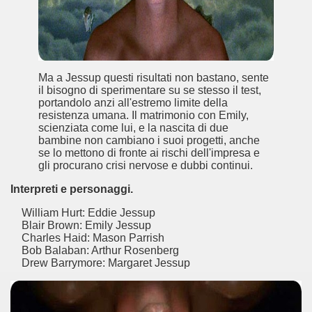
 considerabile un esempio di film noir moderno
ziale, troppo parziale.
decenni è riuscito a tenere alto il proprio nome, è anche meri
Ma a Jessup questi risultati non bastano, sente
il bisogno di sperimentare su se stesso il test,
ne)
portandolo anzi all'estremo limite della
resistenza umana. Il matrimonio con Emily,
più nella storia del cinema
scienziata come lui, e la nascita di due
bambine non cambiano i suoi progetti, anche
se lo mettono di fronte ai rischi dell'impresa e
gli procurano crisi nervose e dubbi continui.
Interpreti e personaggi.
William Hurt: Eddie Jessup
Blair Brown: Emily Jessup
Charles Haid: Mason Parrish
Bob Balaban: Arthur Rosenberg
Drew Barrymore: Margaret Jessup