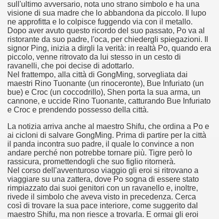
sull'ultimo avversario, nota uno strano simbolo e ha una
visione di sua madre che lo abbandona da piccolo. Il lupo
ne approfitta e lo colpisce fuggendo via con il metallo.
Dopo aver avuto questo ricordo del suo passato, Po va al
ristorante da suo padre, l'oca, per chiedergli spiegazioni. Il
signor Ping, inizia a dirgli la verità: in realtà Po, quando era
piccolo, venne ritrovato da lui stesso in un cesto di
ravanelli, che poi decise di adottarlo.
Nel frattempo, alla città di GongMing, sorvegliata dai
maestri Rino Tuonante (un rinoceronte), Bue Infuriato (un
bue) e Croc (un coccodrillo), Shen porta la sua arma, un
cosiddetta Trilogia sulla morte
cannone, e uccide Rino Tuonante, catturando Bue Infuriato
e Croc e prendendo possesso della città.
La notizia arriva anche al maestro Shifu, che ordina a Po e
ai cicloni di salvare GongMing. Prima di partire per la città
il panda incontra suo padre, il quale lo convince a non
andare perché non potrebbe tornare più. Tigre però lo
rassicura, promettendogli che suo figlio ritornerà.
Nel corso dell'avventuroso viaggio gli eroi si ritrovano a
viaggiare su una zattera, dove Po sogna di essere stato
rimpiazzato dai suoi genitori con un ravanello e, inoltre,
rivede il simbolo che aveva visto in precedenza. Cerca
così di trovare la sua pace interiore, come suggerito dal
maestro Shifu, ma non riesce a trovarla. E ormai gli eroi