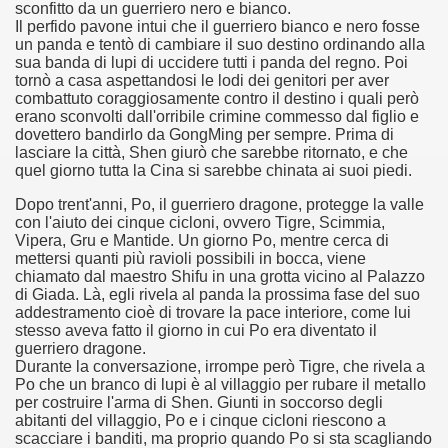
sconfitto da un guerriero nero e bianco.
 considerabile un esempio di film noir moderno
Il perfido pavone intui che il guerriero bianco e nero fosse
un panda e tentò di cambiare il suo destino ordinando alla
ziale, troppo parziale.
sua banda di lupi di uccidere tutti i panda del regno. Poi
tornò a casa aspettandosi le lodi dei genitori per aver
decenni è riuscito a tenere alto il proprio nome, è anche meri
combattuto coraggiosamente contro il destino i quali però
erano sconvolti dall'orribile crimine commesso dal figlio e
dovettero bandirlo da GongMing per sempre. Prima di
ne)
lasciare la città, Shen giurò che sarebbe ritornato, e che
quel giorno tutta la Cina si sarebbe chinata ai suoi piedi.
più nella storia del cinema
Dopo trent'anni, Po, il guerriero dragone, protegge la valle
con l'aiuto dei cinque cicloni, ovvero Tigre, Scimmia,
Vipera, Gru e Mantide. Un giorno Po, mentre cerca di
mettersi quanti più ravioli possibili in bocca, viene
chiamato dal maestro Shifu in una grotta vicino al Palazzo
di Giada. Là, egli rivela al panda la prossima fase del suo
addestramento cioè di trovare la pace interiore, come lui
stesso aveva fatto il giorno in cui Po era diventato il
guerriero dragone.
Durante la conversazione, irrompe però Tigre, che rivela a
Po che un branco di lupi è al villaggio per rubare il metallo
per costruire l'arma di Shen. Giunti in soccorso degli
abitanti del villaggio, Po e i cinque cicloni riescono a
scacciare i banditi, ma proprio quando Po si sta scagliando