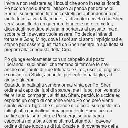
invita a non resistere agli incubi che sono in realtà ricordi:
Po ricorda che durante l'attacco ai panda per ordine di
Shen, i suoi genitori furono costretti ad abbandonarlo per
metterlo in salvo dalla morte. La divinatrice rivela che Shen
verrà sconfitto da un guerriero bianco e nero come lui,
dicendogli non dare alcuna importanza al passato, ma di
scoprire chi davvero vuole essere. Po decide infine di
tornare a Gong Ming, dove i suoi amici sono imprigionati e
stanno per essere giustiziati da Shen mentre la sua flotta si
prepara alla conquista della Cina.
Po giunge eroicamente con un cappello sul posto
liberando i suoi amici, che tentano di fermare le navi,
ccomandati Se Ti Piacciono nel mese di Luglio 2014.
anche con l'aiuto di Bue Infuriato e Croc, usciti di prigione
e convinti da Shifu, anche lui presente in battaglia, ad
aiutare gli eroi.
Quando la battaglia sembra ormai vinta per Po, Shen
ordina al capo dei lupi di sparare, ma il lupo, non volendo
ferire i suoi compagni, si rifiuta. Shen, perciò, lo uccide ed
esplode un colpo di cannone verso Po che però viene
spinto via da Tigre che si prende il colpo al suo posto, ma
tutti gli altri combattenti rimangono feriti. Shen inizia a
partire con la sua flotta, e Po si erge su una barca
capovolta nella baia come ultimo baluardo. Il pavone
ordina di fare fuoco su di lui. Grazie al ritrovamento della