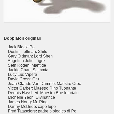
ed antisemiti?
a il tempo più acquista valore.
edia travolgente dal finale immorale.
Doppiatori originali
sguardo lucido ma appassionato su un periodo controverso
Jack Black: Po
Dustin Hoffman: Shifu
Gary Oldman: Lord Shen
 di amicizia.
Angelina Jolie: Tigre
Seth Rogen: Mantide
Jackie Chan: Scimmia
Lucy Liu: Vipera
David Cross: Gru
Jean-Claude Van Damme: Maestro Croc
Victor Garber: Maestro Rino Tuonante
Dennis Haysbert: Maestro Bue Infuriato
Michelle Yeoh: Divinatrice
James Hong: Mr. Ping
Danny McBride: capo lupo
Fred Tatasciore: padre biologico di Po