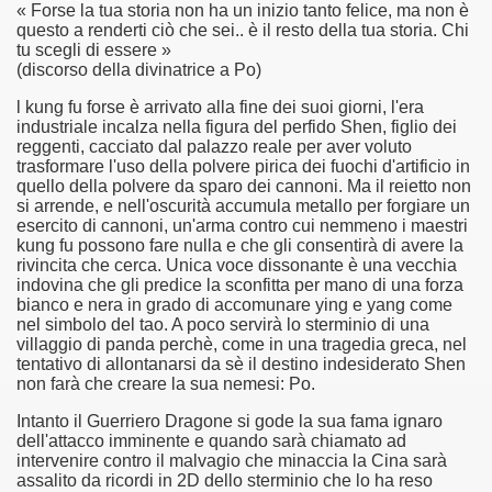
« Forse la tua storia non ha un inizio tanto felice, ma non è
questo a renderti ciò che sei.. è il resto della tua storia. Chi
asettesima edizione del Premio Strega.
tu scegli di essere »
(discorso della divinatrice a Po)
 ormai non piu esordiente, bensi ampiamente radicato nel n
l kung fu forse è arrivato alla fine dei suoi giorni, l'era
industriale incalza nella figura del perfido Shen, figlio dei
presenta l'esordio enigmatico e avvincente di Marcello Simoni
reggenti, cacciato dal palazzo reale per aver voluto
trasformare l'uso della polvere pirica dei fuochi d'artificio in
ccomandati Se Ti Piacciono nel mese di Aprile 2013.
quello della polvere da sparo dei cannoni. Ma il reietto non
si arrende, e nell'oscurità accumula metallo per forgiare un
esercito di cannoni, un'arma contro cui nemmeno i maestri
tolo di quella che dovrebbe essere la quadrilogia di Carlos R
kung fu possono fare nulla e che gli consentirà di avere la
rivincita che cerca. Unica voce dissonante è una vecchia
e 40 lingue, le sue opere hanno conquistato milioni di lettor
indovina che gli predice la sconfitta per mano di una forza
bianco e nera in grado di accomunare ying e yang come
nel simbolo del tao. A poco servirà lo sterminio di una
campione di vendite, Il cacciatore di aquiloni.
villaggio di panda perchè, come in una tragedia greca, nel
tentativo di allontanarsi da sè il destino indesiderato Shen
ro di Jeffery Deaver dedicato al criminologo tetraplegico Li
non farà che creare la sua nemesi: Po.
tipico, un viaggio interiore di Isabel Allende nell'incontam
Intanto il Guerriero Dragone si gode la sua fama ignaro
dell'attacco imminente e quando sarà chiamato ad
intervenire contro il malvagio che minaccia la Cina sarà
i latinoamericane di maggior successo al mondo.
assalito da ricordi in 2D dello sterminio che lo ha reso