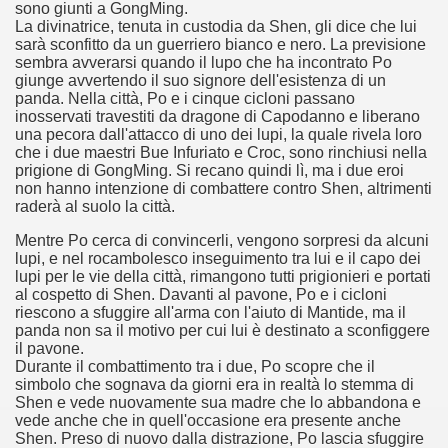
sono giunti a GongMing.
La divinatrice, tenuta in custodia da Shen, gli dice che lui
sarà sconfitto da un guerriero bianco e nero. La previsione
sembra avverarsi quando il lupo che ha incontrato Po
giunge avvertendo il suo signore dell'esistenza di un
panda. Nella città, Po e i cinque cicloni passano
inosservati travestiti da dragone di Capodanno e liberano
una pecora dall'attacco di uno dei lupi, la quale rivela loro
che i due maestri Bue Infuriato e Croc, sono rinchiusi nella
prigione di GongMing. Si recano quindi lì, ma i due eroi
non hanno intenzione di combattere contro Shen, altrimenti
raderà al suolo la città.
Mentre Po cerca di convincerli, vengono sorpresi da alcuni
lupi, e nel rocambolesco inseguimento tra lui e il capo dei
ccomandati Se Ti Piacciono nel mese di Aprile 2014.
lupi per le vie della città, rimangono tutti prigionieri e portati
al cospetto di Shen. Davanti al pavone, Po e i cicloni
riescono a sfuggire all'arma con l'aiuto di Mantide, ma il
panda non sa il motivo per cui lui è destinato a sconfiggere
il pavone.
Durante il combattimento tra i due, Po scopre che il
simbolo che sognava da giorni era in realtà lo stemma di
Shen e vede nuovamente sua madre che lo abbandona e
vede anche che in quell'occasione era presente anche
Shen. Preso di nuovo dalla distrazione, Po lascia sfuggire