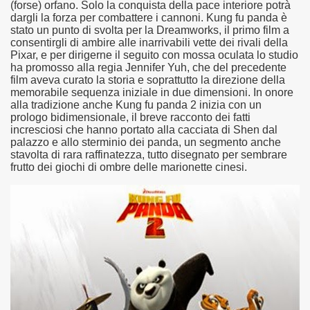
(forse) orfano. Solo la conquista della pace interiore potrà
no psicopatico assoldato dal potere per poter incastrare un
dargli la forza per combattere i cannoni. Kung fu panda è
stato un punto di svolta per la Dreamworks, il primo film a
ane risiede quasi esclusivamente nella sua enorme capacità di
consentirgli di ambire alle inarrivabili vette dei rivali della
Pixar, e per dirigerne il seguito con mossa oculata lo studio
ha promosso alla regia Jennifer Yuh, che del precedente
ccomandati Se Ti Piacciono nel mese di Maggio 2013.
film aveva curato la storia e soprattutto la direzione della
memorabile sequenza iniziale in due dimensioni. In onore
le minacce e la vita sotto scorta.
alla tradizione anche Kung fu panda 2 inizia con un
prologo bidimensionale, il breve racconto dei fatti
omico e nel sogno di dominio della camorra.
incresciosi che hanno portato alla cacciata di Shen dal
palazzo e allo sterminio dei panda, un segmento anche
stavolta di rara raffinatezza, tutto disegnato per sembrare
lizzati 40 milioni di insetti appositamente allevati.
frutto dei giochi di ombre delle marionette cinesi.
io nella cultura contemporanea.
The Dark Secret – Rhapsody of Fire.
te).
te).
ccomandati Se Ti Piacciono nel mese di Luglio 2013.