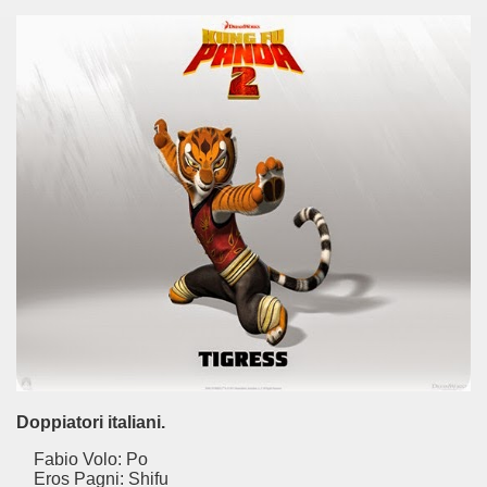
ccomandati Se Ti Piacciono nel mese di Settembre 2014.
o
ccomandati Se Vi Piacciono nel mese di Diciembre 2014.
lio ha interpretato lo stile della commedia all'italiana.
irma un film molto particolare e originale, sfortunato al botte
ccomandati Se Ti Piacciono nel mese di Gennaio 2015.
Doppiatori italiani.
ccomandati Se Ti Piacciono nel mese di Febbraio 2015.
Fabio Volo: Po
Eros Pagni: Shifu