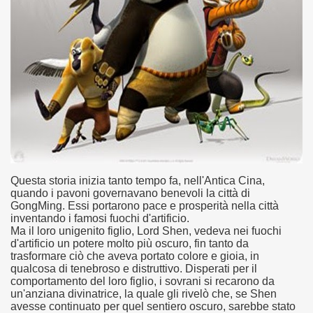
ller e suspense a cui fa da sfondo il retroscena della politic
ller e suspense a cui fa da sfondo il retroscena della politic
ccomandati Se Ti Piacciono nel mese di Settembre 2013.
ccomandati Se Ti Piacciono nel mese di Dicembre 2013.
Questa storia inizia tanto tempo fa, nell'Antica Cina,
quando i pavoni governavano benevoli la città di
artin Scorsese
GongMing. Essi portarono pace e prosperità nella città
inventando i famosi fuochi d'artificio.
Ma il loro unigenito figlio, Lord Shen, vedeva nei fuochi
 un mondo migliore.
d'artificio un potere molto più oscuro, fin tanto da
trasformare ciò che aveva portato colore e gioia, in
 di David Lynch
qualcosa di tenebroso e distruttivo. Disperati per il
comportamento del loro figlio, i sovrani si recarono da
hriller classico
un'anziana divinatrice, la quale gli rivelò che, se Shen
avesse continuato per quel sentiero oscuro, sarebbe stato