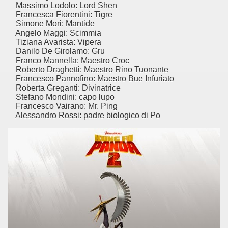
er un capolavoro cyberpunk.
Massimo Lodolo: Lord Shen
Francesca Fiorentini: Tigre
Simone Mori: Mantide
ica, esprime e incarna la riflessione storica di una determin
Angelo Maggi: Scimmia
Tiziana Avarista: Vipera
ccomandati Se Ti Piacciono nel mese di Marzo 2015.
Danilo De Girolamo: Gru
Franco Mannella: Maestro Croc
Roberto Draghetti: Maestro Rino Tuonante
Francesco Pannofino: Maestro Bue Infuriato
Roberta Greganti: Divinatrice
rs, un film di Oliver Stone che smuove lo spettatore.
Stefano Mondini: capo lupo
Francesco Vairano: Mr. Ping
uona commedia che fa anche riflettere.
Alessandro Rossi: padre biologico di Po
ante che si regge sulle spalle di Paola Cortellesi.
ca e visiva eccellente per un documentario educativo di quali
r una commedia che aiuta a riflettere.