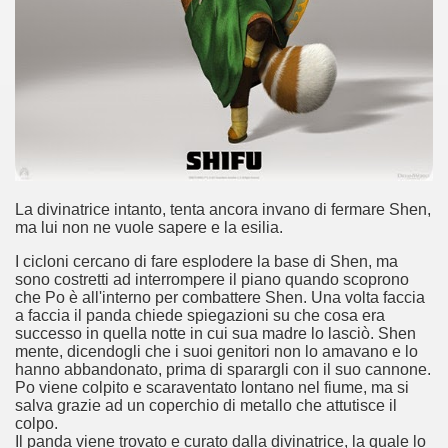
ccomandati Se Ti Piacciono nel mese di Giugno 2014.
La divinatrice intanto, tenta ancora invano di fermare Shen,
ma lui non ne vuole sapere e la esilia.
I cicloni cercano di fare esplodere la base di Shen, ma
sono costretti ad interrompere il piano quando scoprono
che Po è all'interno per combattere Shen. Una volta faccia
a faccia il panda chiede spiegazioni su che cosa era
successo in quella notte in cui sua madre lo lasciò. Shen
mente, dicendogli che i suoi genitori non lo amavano e lo
hanno abbandonato, prima di sparargli con il suo cannone.
Po viene colpito e scaraventato lontano nel fiume, ma si
salva grazie ad un coperchio di metallo che attutisce il
colpo.
Il panda viene trovato e curato dalla divinatrice, la quale lo