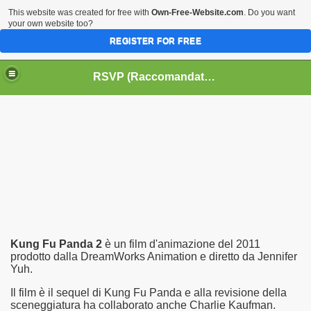
This website was created for free with
Own-Free-Website.com
. Do you want
your own website too?
REGISTER FOR FREE
HOME
BIOGRAFIE
CINEMA
RSVP (Raccomandati Se Vi Piacciono)
DATABASE LIBRI
LIBRI
MUSICA
OFF THE RECORDS
SERIE TV
Kung Fu Panda 2
è un film d'animazione del 2011
prodotto dalla DreamWorks Animation e diretto da Jennifer
Yuh.
Il film è il sequel di Kung Fu Panda e alla revisione della
sceneggiatura ha collaborato anche Charlie Kaufman.