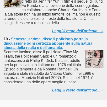
diretto da Jennifer Yuh. Il film è il sequel di Kung
Fu Panda e alla revisione della sceneggiatura
ha collaborato anche Charlie Kaufman. « Forse
la tua storia non ha un inizio tanto felice, ma non è questo
a renderti ciò che sei.. è il resto della tua storia. Chi tu
scegli di essere » (discorso della
Leggi il resto dell'articolo... »
10.-
Scorrete lacrime, disse il poliziotto porre in
discussione ogni certezza apparente sulla natura
cosiddetta Trilogia sulla morte
stessa della realtà e dell’umanità.
Scorrete lacrime, disse il poliziotto (Flow My
Tears, the Policeman Said) è un romanzo di
fantascienza di Philip K. Dick. È stato tradotto
per la prima volta in italiano nel 1976 col titolo
Episodio temporale da Roberta Rambelli (in
seguito è stato ritradotto da Vittorio Curtoni nel 1998 e
ancora da Maurizio Nati nel 2007). Scritto nel 1974, è
considerato una delle opere meglio riuscite
Leggi il resto dell'articolo... »