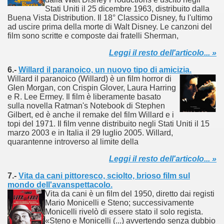
Stati Uniti il 25 dicembre 1963, distribuito dalla
Buena Vista Distribution. Il 18° Classico Disney, fu l'ultimo
ller e suspense a cui fa da sfondo il retroscena della politic
ad uscire prima della morte di Walt Disney. Le canzoni del
film sono scritte e composte dai fratelli Sherman,
ller e suspense a cui fa da sfondo il retroscena della politic
Leggi il resto dell'articolo... »
ccomandati Se Ti Piacciono nel mese di Settembre 2013.
6.-
Willard il paranoico, un nuovo tipo di amicizia.
Willard il paranoico (Willard) è un film horror di
Glen Morgan, con Crispin Glover, Laura Harring
e R. Lee Ermey. Il film è liberamente basato
sulla novella Ratman's Notebook di Stephen
Gilbert, ed è anche il remake del film Willard e i
topi del 1971. Il film venne distribuito negli Stati Uniti il 15
ccomandati Se Ti Piacciono nel mese di Dicembre 2013.
marzo 2003 e in Italia il 29 luglio 2005. Willard,
quarantenne introverso al limite della
artin Scorsese
Leggi il resto dell'articolo... »
 un mondo migliore.
7.-
Vita da cani pittoresco, sciolto, brioso film sul
mondo dell'avanspettacolo.
 di David Lynch
Vita da cani è un film del 1950, diretto dai registi
Mario Monicelli e Steno; successivamente
hriller classico
Monicelli rivelò di essere stato il solo regista.
«Steno e Monicelli (...) avvertendo senza dubbio