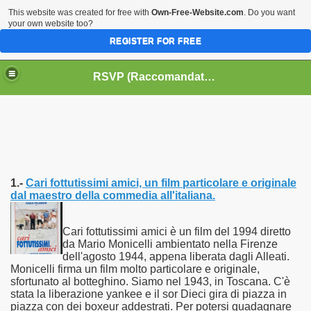
This website was created for free with
Own-Free-Website.com
. Do you want
your own website too?
REGISTER FOR FREE
HOME
BIOGRAFIE
CINEMA
RSVP (Raccomandati Se Vi Piacciono)
DATABASE LIBRI
LIBRI
MUSICA
OFF THE RECORDS
SERIE TV
1.-
Cari fottutissimi amici, un film particolare e originale
dal maestro della commedia all'italiana.
Cari fottutissimi amici è un film del 1994 diretto
da Mario Monicelli ambientato nella Firenze
dell'agosto 1944, appena liberata dagli Alleati.
Monicelli firma un film molto particolare e originale,
sfortunato al botteghino. Siamo nel 1943, in Toscana. C'è
stata la liberazione yankee e il sor Dieci gira di piazza in
piazza con dei boxeur addestrati. Per potersi guadagnare