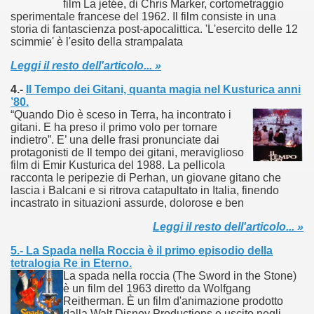
film La jetée, di Chris Marker, cortometraggio
no psicopatico assoldato dal potere per poter incastrare un
sperimentale francese del 1962. Il film consiste in una
storia di fantascienza post-apocalittica. 'L'esercito delle 12
scimmie' è l'esito della strampalata
ane risiede quasi esclusivamente nella sua enorme capacità di
Leggi il resto dell'articolo... »
ccomandati Se Ti Piacciono nel mese di Maggio 2013.
4.-
Il Tempo dei Gitani, quanta magia nel Kusturica anni
le minacce e la vita sotto scorta.
’80.
“Quando Dio è sceso in Terra, ha incontrato i
gitani. E ha preso il primo volo per tornare
omico e nel sogno di dominio della camorra.
indietro”. E’ una delle frasi pronunciate dai
protagonisti de Il tempo dei gitani, meraviglioso
lizzati 40 milioni di insetti appositamente allevati.
film di Emir Kusturica del 1988. La pellicola
racconta le peripezie di Perhan, un giovane gitano che
lascia i Balcani e si ritrova catapultato in Italia, finendo
io nella cultura contemporanea.
incastrato in situazioni assurde, dolorose e ben
The Dark Secret – Rhapsody of Fire.
Leggi il resto dell'articolo... »
te).
5.- La Spada nella Roccia è il primo episodio della
tetralogia Re in Eterno.
La spada nella roccia (The Sword in the Stone)
te).
è un film del 1963 diretto da Wolfgang
Reitherman. È un film d'animazione prodotto
ccomandati Se Ti Piacciono nel mese di Luglio 2013.
dalla Walt Disney Productions e uscito negli