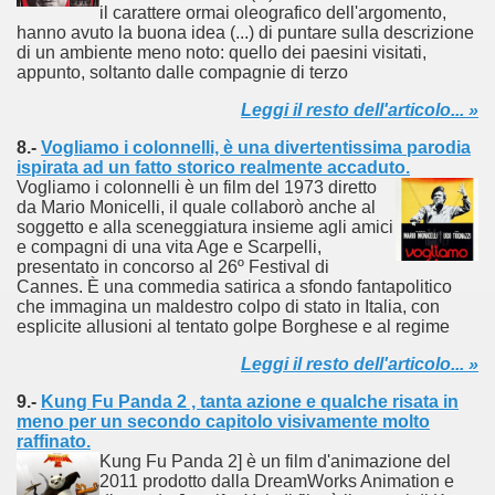
il carattere ormai oleografico dell'argomento,
 considerabile un esempio di film noir moderno
hanno avuto la buona idea (...) di puntare sulla descrizione
di un ambiente meno noto: quello dei paesini visitati,
ziale, troppo parziale.
appunto, soltanto dalle compagnie di terzo
decenni è riuscito a tenere alto il proprio nome, è anche meri
Leggi il resto dell'articolo... »
8.-
Vogliamo i colonnelli, è una divertentissima parodia
ne)
ispirata ad un fatto storico realmente accaduto.
Vogliamo i colonnelli è un film del 1973 diretto
più nella storia del cinema
da Mario Monicelli, il quale collaborò anche al
soggetto e alla sceneggiatura insieme agli amici
e compagni di una vita Age e Scarpelli,
presentato in concorso al 26º Festival di
Cannes. È una commedia satirica a sfondo fantapolitico
che immagina un maldestro colpo di stato in Italia, con
esplicite allusioni al tentato golpe Borghese e al regime
Leggi il resto dell'articolo... »
9.-
Kung Fu Panda 2 , tanta azione e qualche risata in
meno per un secondo capitolo visivamente molto
raffinato.
Kung Fu Panda 2] è un film d'animazione del
2011 prodotto dalla DreamWorks Animation e