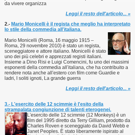
da vivere organizza
asettesima edizione del Premio Strega.
Leggi il resto dell'articolo... »
2.-
Mario Monicelli è il regista che meglio ha interpretato
 ormai non piu esordiente, bensi ampiamente radicato nel n
lo stile della commedia all'italiana.
presenta l'esordio enigmatico e avvincente di Marcello Simoni
Mario Monicelli (Roma, 16 maggio 1915 –
Roma, 29 novembre 2010) è stato un regista,
ccomandati Se Ti Piacciono nel mese di Aprile 2013.
sceneggiatore e attore italiano. Monicelli è stato
uno dei più celebri e apprezzati registi italiani.
Insieme a Dino Risi e Luigi Comencini, fu uno dei massimi
tolo di quella che dovrebbe essere la quadrilogia di Carlos R
esponenti della commedia all'italiana, che ha contribuito a
rendere nota anche all'estero con film come Guardie e
e 40 lingue, le sue opere hanno conquistato milioni di lettor
ladri, I soliti ignoti, La grande guerra
Leggi il resto dell'articolo... »
campione di vendite, Il cacciatore di aquiloni.
ro di Jeffery Deaver dedicato al criminologo tetraplegico Li
3.- L'esercito delle 12 scimmie è l'esito della
strampalata congiunzione di talenti eterogenei.
tipico, un viaggio interiore di Isabel Allende nell'incontam
L'esercito delle 12 scimmie (12 Monkeys) è un
film del 1995 diretto da Terry Gilliam, prodotto da
Charles Roven e sceneggiato da David Webb e
i latinoamericane di maggior successo al mondo.
Janet Peoples. È stato liberamente ispirato al