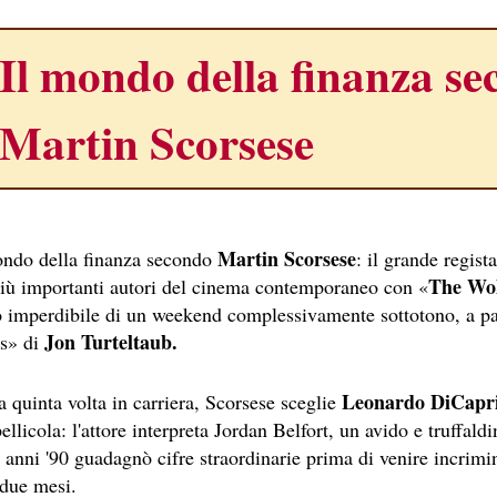
ONO
Il mondo della finanza s
Martin Scorsese
Martin Scorsese
ondo della finanza secondo
: il grande regis
The Wol
più importanti autori del cinema contemporaneo con «
lo imperdibile di un weekend complessivamente sottotono, a pa
Jon Turteltaub.
s» di
NE
Leonardo DiCapr
a quinta volta in carriera, Scorsese sceglie
A SESSANTASETTESIMA EDIZIONE DEL PREMIO STREGA.
ellicola: l'attore interpreta Jordan Belfort, un avido e truffal
CRITTORE ORMAI NON PIU ESORDIENTE, BENSI AMPIAMEN
 anni '90 guadagnò cifre straordinarie prima di venire incrimin
idue mesi.
DETTI RAPPRESENTA L'ESORDIO ENIGMATICO E AVVINCENT