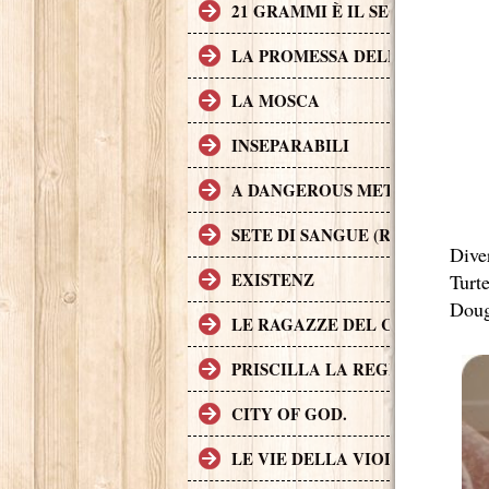
21 GRAMMI È IL SECONDO FI
LA PROMESSA DELL'ASSASSIN
LA MOSCA
INSEPARABILI
A DANGEROUS METHOD
SETE DI SANGUE (RABID)
Diver
EXISTENZ
Turt
Doug
LE RAGAZZE DEL COYOTE UG
PRISCILLA LA REGINA DEL D
CITY OF GOD.
LE VIE DELLA VIOLENZA