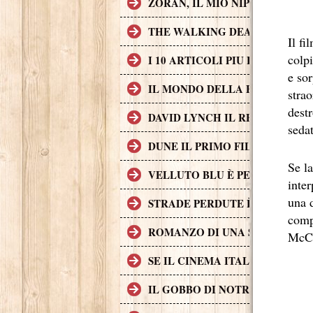
ZORAN, IL MIO NIPOTE SCEMO
THE WALKING DEAD
Il fi
colpi
I 10 ARTICOLI PIU LETTI SUL
e sor
IL MONDO DELLA FINANZA S
strao
dest
DAVID LYNCH IL REGISTA CH
sedat
DUNE IL PRIMO FILM DI FANT
Se la
VELLUTO BLU È PER MOLTI AS
inte
una 
STRADE PERDUTE È UNA CRIM
comp
ROMANZO DI UNA STRAGE, UN 
McCon
SE IL CINEMA ITALIANO DEGL
IL GOBBO DI NOTRE DAME (A