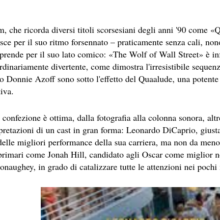
.
lm, che ricorda diversi titoli scorsesiani degli anni '90 come 
sce per il suo ritmo forsennato – praticamente senza cali, non
 SITO RACCOMANDATI SE TI PIACCIONO NEL MESE DI DICEM
prende per il suo lato comico: «The Wolf of Wall Street» è inf
ECONDO MARTIN SCORSESE
rdinariamente divertente, come dimostra l'irresistibile sequenz
ro Donnie Azoff sono sotto l'effetto del Quaalude, una potente
E MEDITA UN MONDO MIGLIORE.
iva.
ASCIENZA DI DAVID LYNCH
 confezione è ottima, dalla fotografia alla colonna sonora, altr
PETTI UN THRILLER CLASSICO
rpretazioni di un cast in gran forma: Leonardo DiCaprio, giust
delle migliori performance della sua carriera, ma non da meno
E STORY, CONSIDERABILE UN ESEMPIO DI FILM NOIR MO
rimari come Jonah Hill, candidato agli Oscar come miglior n
FILM PARZIALE, TROPPO PARZIALE.
aughey, in grado di catalizzare tutte le attenzioni nei pochi 
I ULTIMI DECENNI È RIUSCITO A TENERE ALTO IL PROPR
NIMAZIONE)