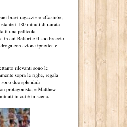
«Quei bravi ragazzi» e «Casinò»,
ostante i 180 minuti di durata –
BRE 2013.
atti una pellicola
a in cui Belfort e il suo braccio
 droga con azione ipnotica e
ettanto rilevanti sono le
amente sopra le righe, regala
 sono due splendidi
DERNO
on protagonista, e Matthew
minuti in cui è in scena.
IO NOME, È ANCHE MERITO DI MARCO TULLIO GIORDANA.