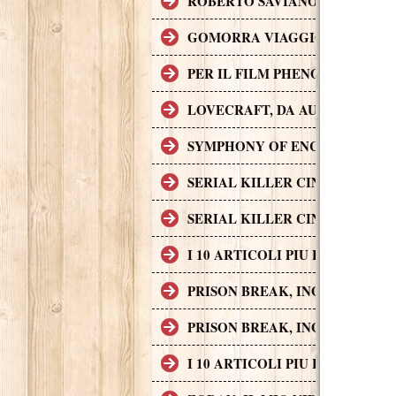
ROBERTO SAVIANO, II CASO G
GOMORRA VIAGGIO NELL'IMP
PER IL FILM PHENOMENA SONO 
LOVECRAFT, DA AUTORE A P
SYMPHONY OF ENCHANTED LAND
SERIAL KILLER CINEMATOGRAF
SERIAL KILLER CINEMATOGRAF
I 10 ARTICOLI PIU LETTI SUL
PRISON BREAK, INGEGNO, AZI
PRISON BREAK, INGEGNO, AZI
I 10 ARTICOLI PIU LETTI SUL