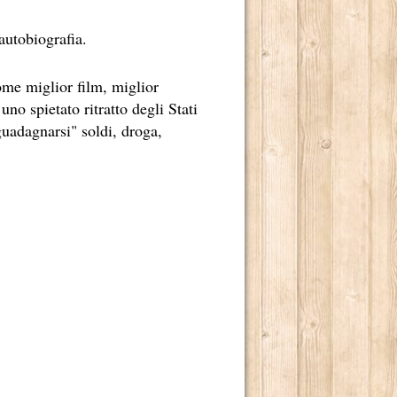
 2013.
autobiografia.
ADRILOGIA DI CARLOS RUIZ ZAFÓN.
ome miglior film, miglior
TO MILIONI DI LETTORI E NUMEROSI PREMI NEI CINQUE 
no spietato ritratto degli Stati
"guadagnarsi" soldi, droga,
ILONI.
LOGO TETRAPLEGICO LINCOLN RHYME.
LENDE NELL'INCONTAMINATO ARCIPELAGO DI CHILOÉ.
 MONDO.
TER INCASTRARE UN PEZZO GROSSO DELLA MAFIA CINESE
UA ENORME CAPACITÀ DI CONTROLLARE “LA SCRITTURA”
O 2013.