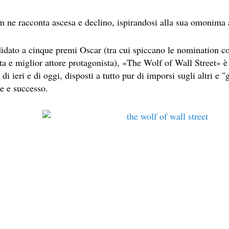
 SITO RACCOMANDATI SE TI PIACCIONO NEL MESE DI APRILE
lm ne racconta ascesa e declino, ispirandosi alla sua omonima 
ERZO CAPITOLO DI QUELLA CHE DOVREBBE ESSERE LA QU
idato a cinque premi Oscar (tra cui spiccano le nomination c
 IN OLTRE 40 LINGUE, LE SUE OPERE HANNO CONQUISTA
ta e miglior attore protagonista), «The Wolf of Wall Street» è u
 di ieri e di oggi, disposti a tutto pur di imporsi sugli altri e 
EL LIBRO CAMPIONE DI VENDITE, IL CACCIATORE DI AQU
e e successo.
SESTO LIBRO DI JEFFERY DEAVER DEDICATO AL CRIMINO
ROMANZO ATIPICO, UN VIAGGIO INTERIORE DI ISABEL AL
E AUTRICI LATINOAMERICANE DI MAGGIOR SUCCESSO AL
ICURO, UNO PSICOPATICO ASSOLDATO DAL POTERE PER PO
OVECRAFTIANE RISIEDE QUASI ESCLUSIVAMENTE NELLA S
 SITO RACCOMANDATI SE TI PIACCIONO NEL MESE DI MAGGI