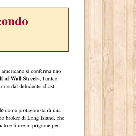
econdo
ta americano si conferma uno
f of Wall Street
», l'unico
rtire dal deludente «Last
io
come protagonista di una
dino broker di Long Island, che
TE RADICATO NEL NOSTRO PAESE.
ato e finire in prigione per
E DI MARCELLO SIMONI.