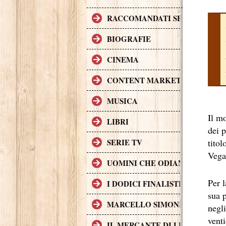
RACCOMANDATI SE TI PIACCI
BIOGRAFIE
CINEMA
CONTENT MARKETING.
MUSICA
Il m
LIBRI
dei 
tito
SERIE TV
Vega
UOMINI CHE ODIANO LE DON
Per l
I DODICI FINALISTI IN DELL
sua p
MARCELLO SIMONI GIOVANE S
negli
vent
IL MERCANTE DI LIBRI MALE