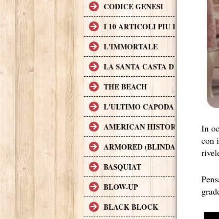
CODICE GENESI
I 10 ARTICOLI PIU LETTI SUL
L'IMMORTALE
LA SANTA CASTA DELLA CHIE
THE BEACH
L'ULTIMO CAPODANNO
AMERICAN HISTORY X
In oc
con i
ARMORED (BLINDATO)
rive
BASQUIAT
Pens
BLOW-UP
grade
BLACK BLOCK