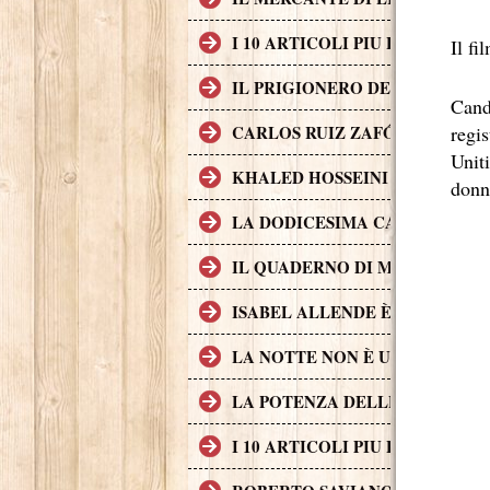
I 10 ARTICOLI PIU LETTI SUL
Il fi
IL PRIGIONERO DEL CIELO, T
Cand
CARLOS RUIZ ZAFÓN TRADOTTO
regis
Uniti
KHALED HOSSEINI L'AUTORE D
donn
LA DODICESIMA CARTA È IL 
IL QUADERNO DI MAYA È UN 
ISABEL ALLENDE È UNA DELL
LA NOTTE NON È UN POSTO S
LA POTENZA DELLE STORIE L
I 10 ARTICOLI PIU LETTI SUL