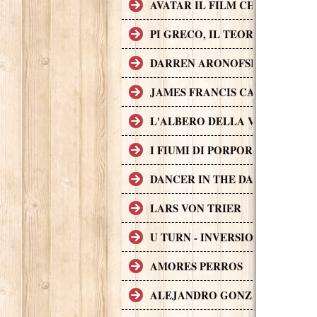
AVATAR IL FILM CHE HA INCA
PI GRECO, IL TEOREMA DEL D
DARREN ARONOFSKY
JAMES FRANCIS CAMERON
L'ALBERO DELLA VITA
I FIUMI DI PORPORA
DANCER IN THE DARK
LARS VON TRIER
U TURN - INVERSIONE DI MAR
AMORES PERROS
ALEJANDRO GONZÁLEZ IÑÁR