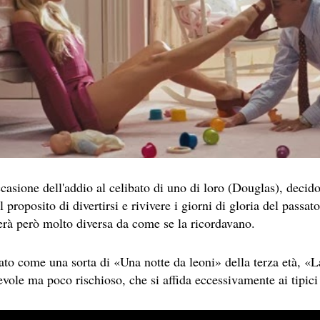
 SITO RACCOMANDATI SE TI PIACCIONO NEL MESE DI APRILE
SA
casione dell'addio al celibato di uno di loro (Douglas), decid
l proposito di divertirsi e rivivere i giorni di gloria del passato
lerà però molto diversa da come se la ricordavano.
ato come una sorta di «Una notte da leoni» della terza età, «
vole ma poco rischioso, che si affida eccessivamente ai tipici