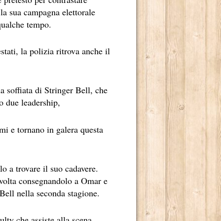
o la sua campagna elettorale
qualche tempo.
tati, la polizia ritrova anche il
 2013.
OSCENA DELLA POLITICA (1A STAGIONE).
a soffiata di Stringer Bell, che
o due leadership,
OSCENA DELLA POLITICA (2A STAGIONE).
mi e tornano in galera questa
MBRE 2013.
o a trovare il suo cadavere.
ua volta consegnandolo a Omar e
BRE 2013.
Bell nella seconda stagione.
lty che assiste alla scena