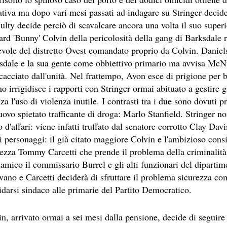
ativa ma dopo vari mesi passati ad indagare su Stringer decide
lty decide perciò di scavalcare ancora una volta il suo superi
rd 'Bunny' Colvin della pericolosità della gang di Barksdale 
vole del distretto Ovest comandato proprio da Colvin. Daniels 
sdale e la sua gente come obbiettivo primario ma avvisa McNul
 cacciato dall'unità. Nel frattempo, Avon esce di prigione per 
no irrigidisce i rapporti con Stringer ormai abituato a gestire 
NE
za l'uso di violenza inutile. I contrasti tra i due sono dovuti
A SESSANTASETTESIMA EDIZIONE DEL PREMIO STREGA.
uovo spietato trafficante di droga: Marlo Stanfield. Stringer 
d'affari: viene infatti truffato dal senatore corrotto Clay Dav
CRITTORE ORMAI NON PIU ESORDIENTE, BENSI AMPIAMEN
i personaggi: il già citato maggiore Colvin e l'ambizioso cons
rezza Tommy Carcetti che prende il problema della criminalità
DETTI RAPPRESENTA L'ESORDIO ENIGMATICO E AVVINCENT
 amico il commissario Burrel e gli alti funzionari del dipartim
 SITO RACCOMANDATI SE TI PIACCIONO NEL MESE DI APRILE
 vano e Carcetti deciderà di sfruttare il problema sicurezza co
idarsi sindaco alle primarie del Partito Democratico.
ERZO CAPITOLO DI QUELLA CHE DOVREBBE ESSERE LA QU
 IN OLTRE 40 LINGUE, LE SUE OPERE HANNO CONQUISTA
n, arrivato ormai a sei mesi dalla pensione, decide di seguire