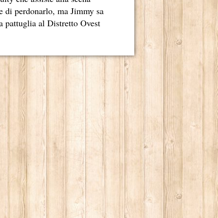
re di perdonarlo, ma Jimmy sa
a pattuglia al Distretto Ovest
DERNO
IO NOME, È ANCHE MERITO DI MARCO TULLIO GIORDANA.