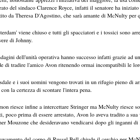
S II: THE DARK SECRET – RHAPSODY OF FIRE.
rato del sindaco Clarence Royce, infatti il senatore ha iniziat
stito da Theresa D'Agostino, che sarà amante di McNulty per 
ICI (2A PARTE).
ICI (1A PARTE).
erdam' viene chiuso e tutti gli spacciatori e i tossici sono arres
vere di Johnny.
 SITO RACCOMANDATI SE TI PIACCIONO NEL MESE DI LUGLIO
ONE, THRILLER E SUSPENSE A CUI FA DA SFONDO IL RETR
dagini dell'unità operativa hanno successo infatti grazie ad un
de di tradire l'amico Avon ritenendo ormai incompatibili le lor
ONE, THRILLER E SUSPENSE A CUI FA DA SFONDO IL RETR
sdale e i suoi uomini vengono trovati in un rifugio pieno di ar
 SITO RACCOMANDATI SE TI PIACCIONO NEL MESE DI SETTE
 con la certezza di scontare l'intera pena.
.
on riesce infine a intercettare Stringer ma McNulty riesce sol
tti, poco prima di essere arrestato, Avon lo aveva tradito a s
 SITO RACCOMANDATI SE TI PIACCIONO NEL MESE DI DICEM
her Mouzone che desideravano vendicarsi dopo gli inganni di 
ECONDO MARTIN SCORSESE
itrovamento del corpo di Russel Bell chiude il cerchio per McNu