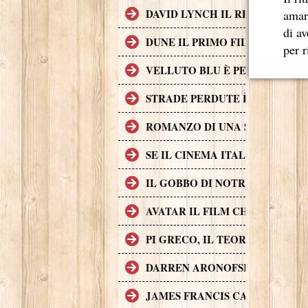
DAVID LYNCH IL REGISTA CH
amar
di av
DUNE IL PRIMO FILM DI FANT
per r
VELLUTO BLU È PER MOLTI AS
STRADE PERDUTE È UNA CRIM
ROMANZO DI UNA STRAGE, UN 
SE IL CINEMA ITALIANO DEGL
IL GOBBO DI NOTRE DAME (A
AVATAR IL FILM CHE HA INCA
PI GRECO, IL TEOREMA DEL D
DARREN ARONOFSKY
JAMES FRANCIS CAMERON