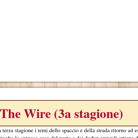
ONO
The Wire (3a stagione)
 terza stagione i temi dello spaccio e della strada ritorno ad e
risolto lo spinoso caso del porto e dei dodici omicidi ottiene