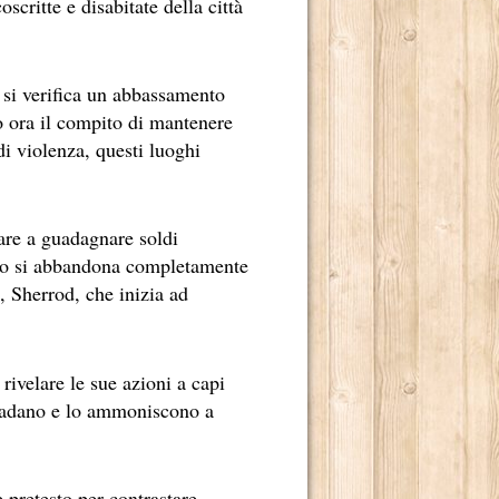
scritte e disabitate della città
ILONI.
LOGO TETRAPLEGICO LINCOLN RHYME.
e si verifica un abbassamento
LENDE NELL'INCONTAMINATO ARCIPELAGO DI CHILOÉ.
no ora il compito di mantenere
 di violenza, questi luoghi
 MONDO.
TER INCASTRARE UN PEZZO GROSSO DELLA MAFIA CINESE
iare a guadagnare soldi
UA ENORME CAPACITÀ DI CONTROLLARE “LA SCRITTURA”
ndo si abbandona completamente
O 2013.
, Sherrod, che inizia ad
 rivelare le sue azioni a capi
RRA.
egradano e lo ammoniscono a
E ALLEVATI.
 pretesto per contrastare