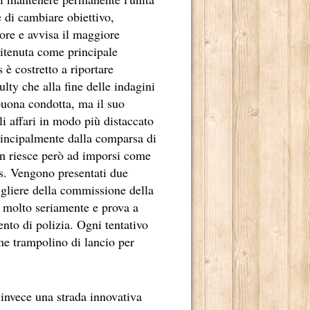
 di cambiare obiettivo,
ore e avvisa il maggiore
ritenuta come principale
è costretto a riportare
ty che alla fine delle indagini
buona condotta, ma il suo
gli affari in modo più distaccato
 principalmente dalla comparsa di
non riesce però ad imporsi come
is. Vengono presentati due
TE RADICATO NEL NOSTRO PAESE.
igliere della commissione della
 molto seriamente e prova a
E DI MARCELLO SIMONI.
ento di polizia. Ogni tentativo
 2013.
me trampolino di lancio per
ADRILOGIA DI CARLOS RUIZ ZAFÓN.
TO MILIONI DI LETTORI E NUMEROSI PREMI NEI CINQUE 
 invece una strada innovativa