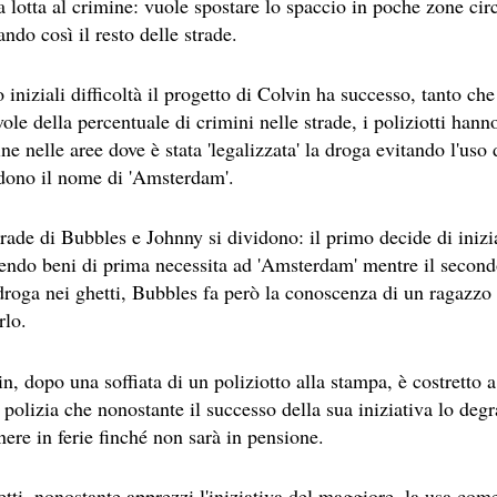
a lotta al crimine: vuole spostare lo spaccio in poche zone circo
EL LIBRO CAMPIONE DI VENDITE, IL CACCIATORE DI AQU
ando così il resto delle strade.
SESTO LIBRO DI JEFFERY DEAVER DEDICATO AL CRIMINO
iniziali difficoltà il progetto di Colvin ha successo, tanto ch
ROMANZO ATIPICO, UN VIAGGIO INTERIORE DI ISABEL AL
ole della percentuale di crimini nelle strade, i poliziotti han
ine nelle aree dove è stata 'legalizzata' la droga evitando l'uso
E AUTRICI LATINOAMERICANE DI MAGGIOR SUCCESSO AL
dono il nome di 'Amsterdam'.
ICURO, UNO PSICOPATICO ASSOLDATO DAL POTERE PER PO
trade di Bubbles e Johnny si dividono: il primo decide di iniz
OVECRAFTIANE RISIEDE QUASI ESCLUSIVAMENTE NELLA S
endo beni di prima necessita ad 'Amsterdam' mentre il seco
 SITO RACCOMANDATI SE TI PIACCIONO NEL MESE DI MAGGI
droga nei ghetti, Bubbles fa però la conoscenza di un ragazzo 
rlo.
OMORRA, LE MINACCE E LA VITA SOTTO SCORTA.
n, dopo una soffiata di un poliziotto alla stampa, è costretto a
ERO ECONOMICO E NEL SOGNO DI DOMINIO DELLA CAMO
a polizia che nonostante il successo della sua iniziativa lo d
STATI UTILIZZATI 40 MILIONI DI INSETTI APPOSITAMENT
ere in ferie finché non sarà in pensione.
ERSONAGGIO NELLA CULTURA CONTEMPORANEA.
tti, nonostante apprezzi l'iniziativa del maggiore, la usa come