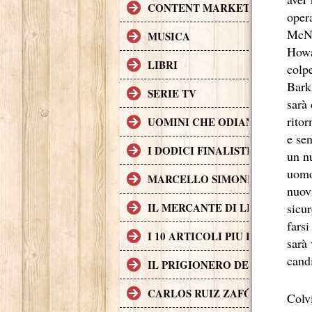
CONTENT MARKETING.
oper
McNu
MUSICA
Howa
LIBRI
colpe
Bark
SERIE TV
sarà
ritor
UOMINI CHE ODIANO LE DON
e sen
I DODICI FINALISTI IN DELL
un n
uomo 
MARCELLO SIMONI GIOVANE S
nuov
sicu
IL MERCANTE DI LIBRI MALE
farsi
I 10 ARTICOLI PIU LETTI SUL
sarà
cand
IL PRIGIONERO DEL CIELO, T
CARLOS RUIZ ZAFÓN TRADOTTO
Colvi