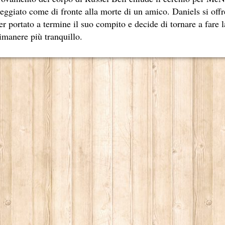
E MEDITA UN MONDO MIGLIORE.
eggiato come di fronte alla morte di un amico. Daniels si off
er portato a termine il suo compito e decide di tornare a fare l
ASCIENZA DI DAVID LYNCH
imanere più tranquillo.
PETTI UN THRILLER CLASSICO
E STORY, CONSIDERABILE UN ESEMPIO DI FILM NOIR MO
FILM PARZIALE, TROPPO PARZIALE.
I ULTIMI DECENNI È RIUSCITO A TENERE ALTO IL PROPR
NIMAZIONE)
SSATO DI PIÙ NELLA STORIA DEL CINEMA
ELIRIO