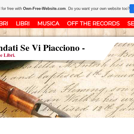
 for free with
Own-Free-Website.com
. Do you want your own website too?
BRI
LIBRI
MUSICA
OFF THE RECORDS
SE
ati Se Vi Piacciono -
e Libri.