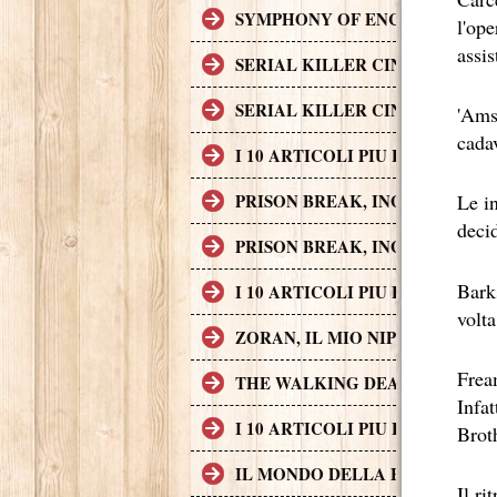
SYMPHONY OF ENCHANTED LAND
l'ope
assi
SERIAL KILLER CINEMATOGRAF
SERIAL KILLER CINEMATOGRAF
'Amst
cada
I 10 ARTICOLI PIU LETTI SUL
PRISON BREAK, INGEGNO, AZI
Le in
deci
PRISON BREAK, INGEGNO, AZI
Bark
I 10 ARTICOLI PIU LETTI SUL
volta
ZORAN, IL MIO NIPOTE SCEMO
Fream
THE WALKING DEAD
Infa
I 10 ARTICOLI PIU LETTI SUL
Brot
IL MONDO DELLA FINANZA S
Il r