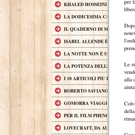
per l
KHALED HOSSEINI L'AUTORE D
liber
LA DODICESIMA CARTA È IL 
Dopo 
IL QUADERNO DI MAYA È UN 
notev
l'ord
ISABEL ALLENDE È UNA DELL
pren
LA NOTTE NON È UN POSTO S
Le s
LA POTENZA DELLE STORIE L
vend
I 10 ARTICOLI PIU LETTI SUL
alla 
aiuta
ROBERTO SAVIANO, II CASO G
Colvi
GOMORRA VIAGGIO NELL'IMP
dell
PER IL FILM PHENOMENA SONO 
riman
LOVECRAFT, DA AUTORE A P
Carce