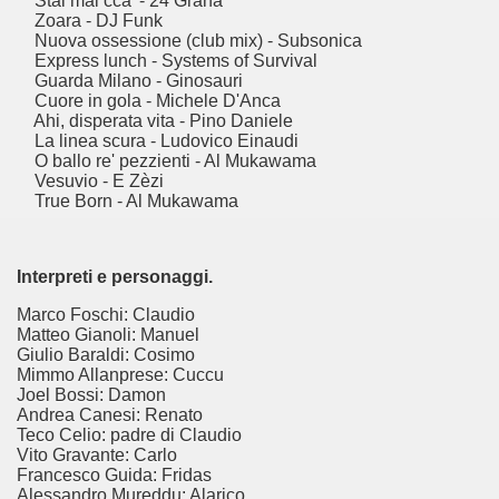
Stai mai cca' - 24 Grana
Zoara - DJ Funk
Nuova ossessione (club mix) - Subsonica
Express lunch - Systems of Survival
Guarda Milano - Ginosauri
Cuore in gola - Michele D'Anca
Ahi, disperata vita - Pino Daniele
La linea scura - Ludovico Einaudi
O ballo re' pezzienti - Al Mukawama
Vesuvio - E Zèzi
True Born - Al Mukawama
Interpreti e personaggi.
ccomandati Se Ti Piacciono nel mese di Aprile 2014.
Marco Foschi: Claudio
Matteo Gianoli: Manuel
Giulio Baraldi: Cosimo
Mimmo Allanprese: Cuccu
Joel Bossi: Damon
Andrea Canesi: Renato
Teco Celio: padre di Claudio
Vito Gravante: Carlo
Francesco Guida: Fridas
Alessandro Mureddu: Alarico