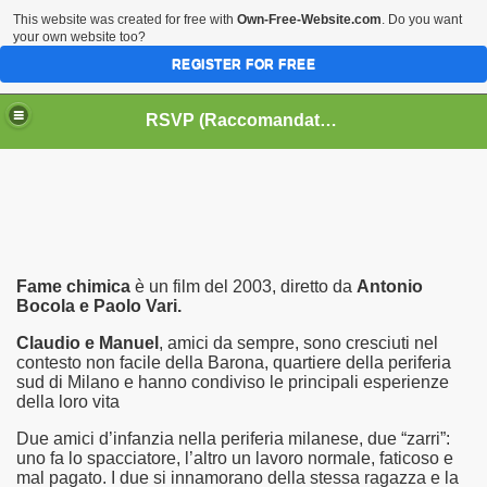
This website was created for free with
Own-Free-Website.com
. Do you want
your own website too?
REGISTER FOR FREE
HOME
BIOGRAFIE
CINEMA
RSVP (Raccomandati Se Vi Piacciono)
DATABASE LIBRI
LIBRI
MUSICA
OFF THE RECORDS
SERIE TV
Fame chimica
è un film del 2003, diretto da
Antonio
Bocola e Paolo Vari.
Claudio e Manuel
, amici da sempre, sono cresciuti nel
contesto non facile della Barona, quartiere della periferia
sud di Milano e hanno condiviso le principali esperienze
della loro vita
Due amici d’infanzia nella periferia milanese, due “zarri”:
uno fa lo spacciatore, l’altro un lavoro normale, faticoso e
mal pagato. I due si innamorano della stessa ragazza e la