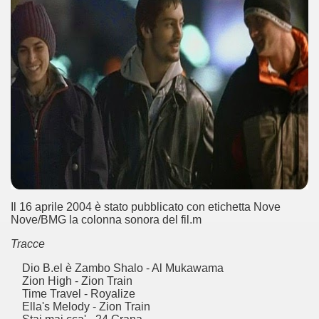
cosiddetta Trilogia sulla morte
Il 16 aprile 2004 è stato pubblicato con etichetta Nove
Nove/BMG la colonna sonora del fil.m
Tracce
Dio B.el è Zambo Shalo - Al Mukawama
Zion High - Zion Train
Time Travel - Royalize
Ella's Melody - Zion Train