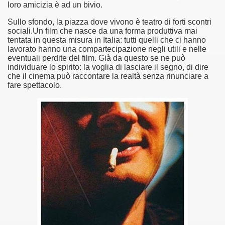
loro amicizia è ad un bivio.
asettesima edizione del Premio Strega.
Sullo sfondo, la piazza dove vivono è teatro di forti scontri
sociali.Un film che nasce da una forma produttiva mai
tentata in questa misura in Italia: tutti quelli che ci hanno
 ormai non piu esordiente, bensi ampiamente radicato nel n
lavorato hanno una compartecipazione negli utili e nelle
eventuali perdite del film. Già da questo se ne può
presenta l'esordio enigmatico e avvincente di Marcello Simoni
individuare lo spirito: la voglia di lasciare il segno, di dire
che il cinema può raccontare la realtà senza rinunciare a
ccomandati Se Ti Piacciono nel mese di Aprile 2013.
fare spettacolo.
tolo di quella che dovrebbe essere la quadrilogia di Carlos R
e 40 lingue, le sue opere hanno conquistato milioni di lettor
campione di vendite, Il cacciatore di aquiloni.
ro di Jeffery Deaver dedicato al criminologo tetraplegico Li
tipico, un viaggio interiore di Isabel Allende nell'incontam
i latinoamericane di maggior successo al mondo.