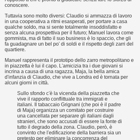
conoscere.
ller e suspense a cui fa da sfondo il retroscena della politic
Tuttavia sono molto diversi: Claudio si ammazza di lavoro
in una cooperativa a ritmi esasperati, per portare a casa
ller e suspense a cui fa da sfondo il retroscena della politic
qualche soldo, ma si sente totalmente insoddisfatto e
senza alcuna prospettiva per il futuro; Manuel lavora come
ccomandati Se Ti Piacciono nel mese di Settembre 2013.
gommista, ma di fatto il suo business è lo spaccio, che gli
fa guadagnare un bel po' di soldi e il rispetto degli zarri del
quartiere.
Manuel rappresenta il prototipo dello zarro metropolitano e
in piazzetta è lui il capo. L'amicizia tra i due giovani si
incrina a causa di una ragazza, Maja, la bella amica
d'infanzia di Claudio, che vive a Londra ed è tornata per
ccomandati Se Ti Piacciono nel mese di Dicembre 2013.
alcuni giorni in città.
artin Scorsese
Sullo sfondo c'è la vicenda della piazzetta che
vive il rapporto conflittuale tra immigrati e
 un mondo migliore.
italiani. Il tabaccaio Grignani (che poi è il padre
di Maja) organizza un comitato per costruire
una cancellata per separare gli italiani dagli
 di David Lynch
stranieri, che sono accusati di essere la fonte di
tutto il degrado della zona. Claudio, però, è
hriller classico
convinto che l'edificazione della barriera sia un
pretesto per eliminare la concorrenza del