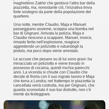
 considerabile un esempio di film noir moderno
maghrebino Zakhir che gestisce l'altro bar della
piazzetta, ma, nonostante ciò, l'iniziativa trova
forte sostegno da parte della popolazione del
ziale, troppo parziale.
quartiere.
decenni è riuscito a tenere alto il proprio nome, è anche meri
Una notte, mentre Claudio, Maja e Manuel
passeggiano assieme, scoppia una bomba nel
bar di Grignani. Arrivata la polizia, Maja e
ne)
Claudio riescono a scappare. Manuel, invece,
rimasto ferito nell'esplosione, reagisce
più nella storia del cinema
aggredendo un poliziotto e rubandogli la
pistola, ma poco dopo viene arrestato.
Le accuse che pesano su di lui sono gravi: ha
minacciato un poliziotto e viene trovato in
possesso di cocaina, quindi rischia parecchi
anni. La vicenda si chiude con Claudio che
decide di finirla con il suo ingrato lavoro e Maja
che torna a Londra; nel frattempo in piazzetta la
cancellata verrà costruita, ma per Grignani, che
guarda sconsolato il suo bar distrutto, non c'è
niente da festeggiare.