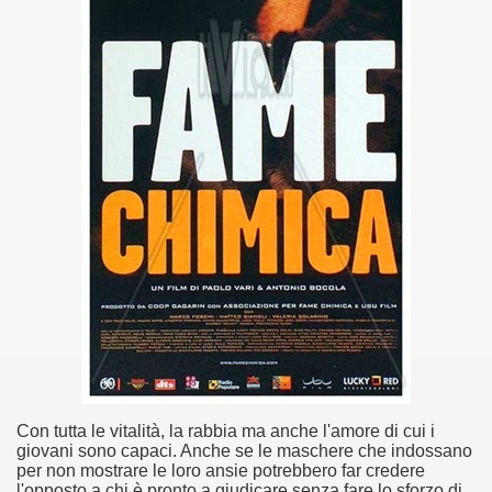
no psicopatico assoldato dal potere per poter incastrare un
ane risiede quasi esclusivamente nella sua enorme capacità di
ccomandati Se Ti Piacciono nel mese di Maggio 2013.
le minacce e la vita sotto scorta.
omico e nel sogno di dominio della camorra.
lizzati 40 milioni di insetti appositamente allevati.
io nella cultura contemporanea.
The Dark Secret – Rhapsody of Fire.
te).
Con tutta le vitalità, la rabbia ma anche l'amore di cui i
te).
giovani sono capaci. Anche se le maschere che indossano
per non mostrare le loro ansie potrebbero far credere
ccomandati Se Ti Piacciono nel mese di Luglio 2013.
l'opposto a chi è pronto a giudicare senza fare lo sforzo di