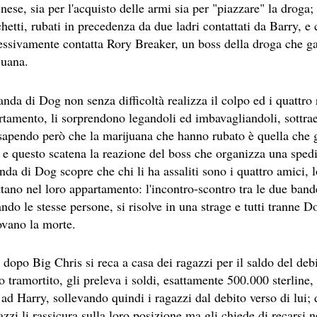
nese, sia per l'acquisto delle armi sia per "piazzare" la drog
etti, rubati in precedenza da due ladri contattati da Barry, e
essivamente contatta Rory Breaker, un boss della droga che gar
juana.
nda di Dog non senza difficoltà realizza il colpo ed i quattro 
rtamento, li sorprendono legandoli ed imbavagliandoli, sottrae
CIA
sapendo però che la marijuana che hanno rubato è quella che g
 e questo scatena la reazione del boss che organizza una sped
nda di Dog scopre che chi li ha assaliti sono i quattro amici, lo
tano nel loro appartamento: l'incontro-scontro tra le due band
RITU
ndo le stesse persone, si risolve in una strage e tutti tranne D
LM DELLA COSIDDETTA TRILOGIA SULLA MORTE
ovano la morte.
O
 dopo Big Chris si reca a casa dei ragazzi per il saldo del de
o tramortito, gli preleva i soldi, esattamente 500.000 sterline,
 ad Harry, sollevando quindi i ragazzi dal debito verso di lui
azzi li rassicura sulla loro posizione ma gli chiede di recarsi 