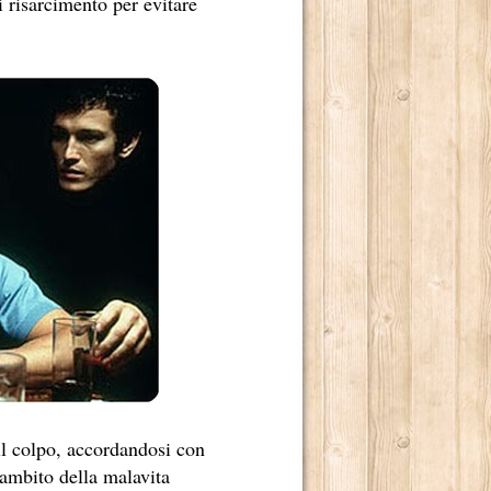
di risarcimento per evitare
DERNO
IO NOME, È ANCHE MERITO DI MARCO TULLIO GIORDANA.
il colpo, accordandosi con
'ambito della malavita