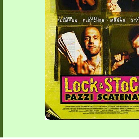
EL LIBRO CAMPIONE DI VENDITE, IL CACCIATORE DI AQU
SESTO LIBRO DI JEFFERY DEAVER DEDICATO AL CRIMINO
ROMANZO ATIPICO, UN VIAGGIO INTERIORE DI ISABEL AL
E AUTRICI LATINOAMERICANE DI MAGGIOR SUCCESSO AL
ICURO, UNO PSICOPATICO ASSOLDATO DAL POTERE PER PO
OVECRAFTIANE RISIEDE QUASI ESCLUSIVAMENTE NELLA S
 SITO RACCOMANDATI SE TI PIACCIONO NEL MESE DI MAGGI
OMORRA, LE MINACCE E LA VITA SOTTO SCORTA.
ERO ECONOMICO E NEL SOGNO DI DOMINIO DELLA CAMO
STATI UTILIZZATI 40 MILIONI DI INSETTI APPOSITAMENT
ERSONAGGIO NELLA CULTURA CONTEMPORANEA.