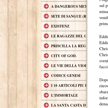
sul p
A DANGEROUS METHOD
minac
SETE DI SANGUE (RABID)
vend
prima
EXISTENZ
LE RAGAZZE DEL COYOTE UG
Eddi
Eddie
PRISCILLA LA REGINA DEL D
Chris
Chri
CITY OF GOD.
sven
LE VIE DELLA VIOLENZA
facci
CODICE GENESI
Dopo 
I 10 ARTICOLI PIU LETTI SUL
ritro
sbara
L'IMMORTALE
infor
denar
LA SANTA CASTA DELLA CHIE