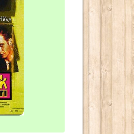
ILONI.
LOGO TETRAPLEGICO LINCOLN RHYME.
LENDE NELL'INCONTAMINATO ARCIPELAGO DI CHILOÉ.
 MONDO.
TER INCASTRARE UN PEZZO GROSSO DELLA MAFIA CINESE
UA ENORME CAPACITÀ DI CONTROLLARE “LA SCRITTURA”
O 2013.
RRA.
E ALLEVATI.