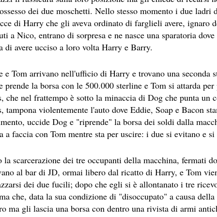
ossesso dei due moschetti. Nello stesso momento i due ladri de
ce di Harry che gli aveva ordinato di farglieli avere, ignaro d
uti a Nico, entrano di sorpresa e ne nasce una sparatoria dov
 di avere ucciso a loro volta Harry e Barry.
LY
e e Tom arrivano nell'ufficio di Harry e trovano una seconda 
 prende la borsa con le 500.000 sterline e Tom si attarda per 
ESERTO
, che nel frattempo è sotto la minaccia di Dog che punta un col
s, tampona violentemente l'auto dove Eddie, Soap e Bacon st
imento, uccide Dog e "riprende" la borsa dei soldi dalla macch
a a faccia con Tom mentre sta per uscire: i due si evitano e si
la scarcerazione dei tre occupanti della macchina, fermati dop
 SITO RACCOMANDATI SE TI PIACCIONO NEL MESE DI APRILE
vano al bar di JD, ormai libero dal ricatto di Harry, e Tom vien
zzarsi dei due fucili; dopo che egli si è allontanato i tre ricev
ma che, data la sua condizione di "disoccupato" a causa della m
o ma gli lascia una borsa con dentro una rivista di armi antiche
SA