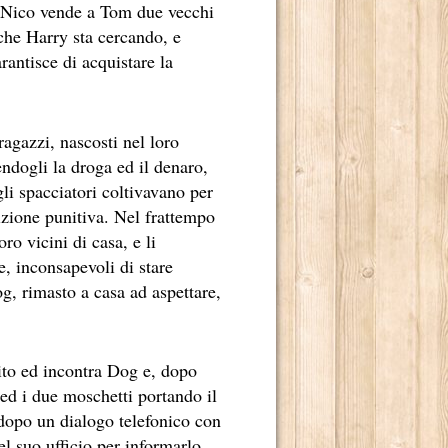
a; Nico vende a Tom due vecchi
 che Harry sta cercando, e
antisce di acquistare la
ragazzi, nascosti nel loro
ndogli la droga ed il denaro,
li spacciatori coltivavano per
izione punitiva. Nel frattempo
ro vicini di casa, e li
e, inconsapevoli di stare
og, rimasto a casa ad aspettare,
bito ed incontra Dog e, dopo
 ed i due moschetti portando il
; dopo un dialogo telefonico con
nel suo ufficio per informarlo