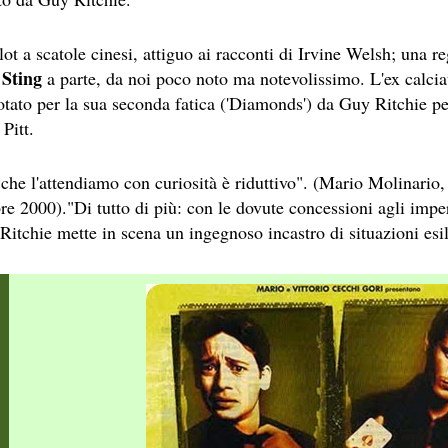
ot a scatole cinesi, attiguo ai racconti di Irvine Welsh; una r
Sting
,
a parte, da noi poco noto ma notevolissimo. L'ex calcia
otato per la sua seconda fatica ('Diamonds') da Guy Ritchie p
Pitt.
NE
 che l'attendiamo con curiosità è riduttivo". (Mario Molinario,
bre 2000)."Di tutto di più: con le dovute concessioni agli imp
A SESSANTASETTESIMA EDIZIONE DEL PREMIO STREGA.
itchie mette in scena un ingegnoso incastro di situazioni esil
CRITTORE ORMAI NON PIU ESORDIENTE, BENSI AMPIAMEN
DETTI RAPPRESENTA L'ESORDIO ENIGMATICO E AVVINCENT
 SITO RACCOMANDATI SE TI PIACCIONO NEL MESE DI APRILE
ERZO CAPITOLO DI QUELLA CHE DOVREBBE ESSERE LA QU
 IN OLTRE 40 LINGUE, LE SUE OPERE HANNO CONQUISTA