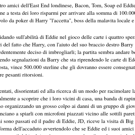
tro amici dell'East End londinese, Bacon, Tom, Soap ed Eddi
S II: THE DARK SECRET – RHAPSODY OF FIRE.
ine a testa dei loro risparmi per arrivare alla somma di 100.00
ICI (2A PARTE).
volo da poker di Harry "l'accetta", boss della malavita locale 
ICI (1A PARTE).
dando sull'abilità di Eddie nel gioco delle carte i quattro spe
 SITO RACCOMANDATI SE TI PIACCIONO NEL MESE DI LUGLIO
i del fatto che Harry, con l'aiuto del suo braccio destro Barry "
edentemente deciso di imbrogliarli; la partita sembra andare
ONE, THRILLER E SUSPENSE A CUI FA DA SFONDO IL RETR
vendo segnalazioni da Barry che sta riprendendo le carte di E
osta, vince 500.000 sterline che gli dovranno essere consegnat
ONE, THRILLER E SUSPENSE A CUI FA DA SFONDO IL RETR
re pesanti ritorsioni.
 SITO RACCOMANDATI SE TI PIACCIONO NEL MESE DI SETTE
entati, disorientati ed alla ricerca di un modo per racimolare
.
almente a scoprire che i loro vicini di casa, una banda di rapi
no organizzando un grosso colpo ai danni di un gruppo di giov
ciano a spiarli con microfoni piazzati vicino alle sottili pare
 SITO RACCOMANDATI SE TI PIACCIONO NEL MESE DI DICEM
i sono passati ed il padre di Eddie, JD, riceve la visita di Big 
forma dell'accaduto avvertendolo che se Eddie ed i suoi amici 
ECONDO MARTIN SCORSESE