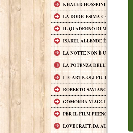
KHALED HOSSEINI L'AUTORE D
LA DODICESIMA CARTA È IL 
IL QUADERNO DI MAYA È UN 
ISABEL ALLENDE È UNA DELL
LA NOTTE NON È UN POSTO S
LA POTENZA DELLE STORIE L
I 10 ARTICOLI PIU LETTI SUL
ROBERTO SAVIANO, II CASO G
GOMORRA VIAGGIO NELL'IMP
PER IL FILM PHENOMENA SONO 
LOVECRAFT, DA AUTORE A P