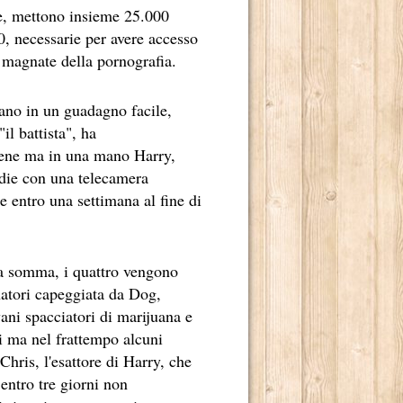
e, mettono insieme 25.000
0, necessarie per avere accesso
e magnate della pornografia.
rano in un guadagno facile,
 2013.
il battista", ha
 bene ma in una mano Harry,
OSCENA DELLA POLITICA (1A STAGIONE).
ddie con una telecamera
e entro una settimana al fine di
OSCENA DELLA POLITICA (2A STAGIONE).
MBRE 2013.
 la somma, i quattro vengono
natori capeggiata da Dog,
ani spacciatori di marijuana e
ti ma nel frattempo alcuni
BRE 2013.
Chris, l'esattore di Harry, che
entro tre giorni non