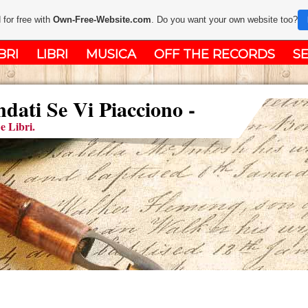
 for free with
Own-Free-Website.com
. Do you want your own website too?
BRI
LIBRI
MUSICA
OFF THE RECORDS
SE
ati Se Vi Piacciono -
e Libri.