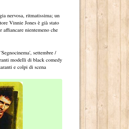
egia nervosa, ritmatissima; un
tore Vinnie Jones è già stato
er affiancare nientemeno che
 'Segnocinema', settembre /
eranti modelli di black comedy
aranti e colpi di scena
TE RADICATO NEL NOSTRO PAESE.
E DI MARCELLO SIMONI.
 2013.
ADRILOGIA DI CARLOS RUIZ ZAFÓN.
TO MILIONI DI LETTORI E NUMEROSI PREMI NEI CINQUE 