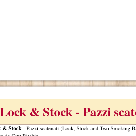
ONO
Lock & Stock - Pazzi scat
 & Stock
- Pazzi scatenati (Lock, Stock and Two Smoking Ba
tto da Guy Ritchie.