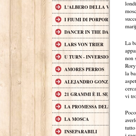
londi
L'ALBERO DELLA VITA
mosch
succ
I FIUMI DI PORPORA
mari
DANCER IN THE DARK
La ba
LARS VON TRIER
appa
U TURN - INVERSIONE DI MAR
non 
Rory
AMORES PERROS
la ba
aspet
ALEJANDRO GONZÁLEZ IÑÁR
cerca
21 GRAMMI È IL SECONDO FI
vi tr
LA PROMESSA DELL'ASSASSIN
Poco
LA MOSCA
averl
tutto
INSEPARABILI
i rag