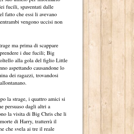
i fucili, spaventati dalle
el fatto che essi li avevano
e entrambi vengono uccisi non
strage ma prima di scappare
prendere i due fucili; Big
tello alla gola del figlio Little
anno aspettando causandone lo
ina dei ragazzi, trovandosi
 allontanano.
o la strage, i quattro amici si
 2014.
e persuaso dagli altri a
ono la visita di Big Chris che li
orte di Harry, tratterrà il
 che svela ai tre il reale