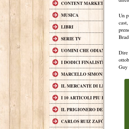
CONTENT MARKETING.
Un pl
MUSICA
cast
LIBRI
pren
Brad 
SERIE TV
UOMINI CHE ODIANO LE DON
Dire
otto
I DODICI FINALISTI IN DELL
Guy R
MARCELLO SIMONI GIOVANE S
IL MERCANTE DI LIBRI MALE
I 10 ARTICOLI PIU LETTI SUL
IL PRIGIONERO DEL CIELO, T
CARLOS RUIZ ZAFÓN TRADOTTO