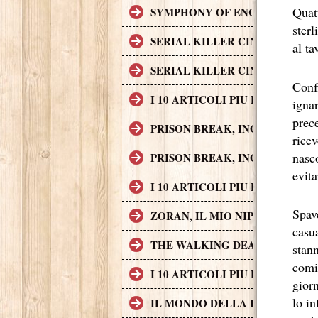
Quat
SYMPHONY OF ENCHANTED LAND
sterl
SERIAL KILLER CINEMATOGRAF
al ta
SERIAL KILLER CINEMATOGRAF
Confi
I 10 ARTICOLI PIU LETTI SUL
ignar
prec
PRISON BREAK, INGEGNO, AZI
rice
nasc
PRISON BREAK, INGEGNO, AZI
evita
I 10 ARTICOLI PIU LETTI SUL
Spav
ZORAN, IL MIO NIPOTE SCEMO
casu
THE WALKING DEAD
stan
comin
I 10 ARTICOLI PIU LETTI SUL
giorn
lo in
IL MONDO DELLA FINANZA S