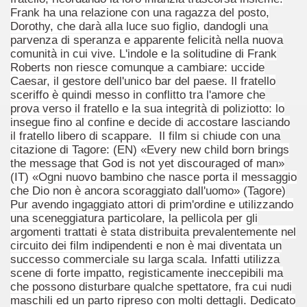
Frank ha una relazione con una ragazza del posto,
ller e suspense a cui fa da sfondo il retroscena della politic
Dorothy, che darà alla luce suo figlio, dandogli una
parvenza di speranza e apparente felicità nella nuova
comunità in cui vive. L'indole e la solitudine di Frank
ller e suspense a cui fa da sfondo il retroscena della politic
Roberts non riesce comunque a cambiare: uccide
Caesar, il gestore dell'unico bar del paese. Il fratello
ccomandati Se Ti Piacciono nel mese di Settembre 2013.
sceriffo è quindi messo in conflitto tra l'amore che
prova verso il fratello e la sua integrità di poliziotto: lo
insegue fino al confine e decide di accostare lasciando
il fratello libero di scappare.
Il film si chiude con una
citazione di Tagore: (EN) «Every new child born brings
the message that God is not yet discouraged of man»
ccomandati Se Ti Piacciono nel mese di Dicembre 2013.
(IT) «Ogni nuovo bambino che nasce porta il messaggio
che Dio non è ancora scoraggiato dall'uomo» (Tagore)
artin Scorsese
Pur avendo ingaggiato attori di prim'ordine e utilizzando
una sceneggiatura particolare, la pellicola per gli
 un mondo migliore.
argomenti trattati è stata distribuita prevalentemente nel
circuito dei film indipendenti e non è mai diventata un
 di David Lynch
successo commerciale su larga scala. Infatti utilizza
scene di forte impatto, registicamente ineccepibili ma
hriller classico
che possono disturbare qualche spettatore, fra cui nudi
maschili ed un parto ripreso con molti dettagli. Dedicato