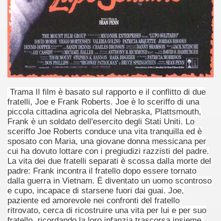
no psicopatico assoldato dal potere per poter incastrare un
ane risiede quasi esclusivamente nella sua enorme capacità di
ccomandati Se Ti Piacciono nel mese di Maggio 2013.
le minacce e la vita sotto scorta.
Trama Il film è basato sul rapporto e il conflitto di due
omico e nel sogno di dominio della camorra.
fratelli, Joe e Frank Roberts. Joe è lo sceriffo di una
piccola cittadina agricola del Nebraska, Plattsmouth,
lizzati 40 milioni di insetti appositamente allevati.
Frank è un soldato dell'esercito degli Stati Uniti. Lo
sceriffo Joe Roberts conduce una vita tranquilla ed è
io nella cultura contemporanea.
sposato con Maria, una giovane donna messicana per
cui ha dovuto lottare con i pregiudizi razzisti del padre.
The Dark Secret – Rhapsody of Fire.
La vita dei due fratelli separati è scossa dalla morte del
padre: Frank incontra il fratello dopo essere tornato
te).
dalla guerra in Vietnam. È diventato un uomo scontroso
e cupo, incapace di starsene fuori dai guai. Joe,
te).
paziente ed amorevole nei confronti del fratello
ritrovato, cerca di ricostruire una vita per lui e per suo
ccomandati Se Ti Piacciono nel mese di Luglio 2013.
fratello, ricordando la loro infanzia trascorsa insieme.