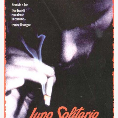
asettesima edizione del Premio Strega.
 ormai non piu esordiente, bensi ampiamente radicato nel n
presenta l'esordio enigmatico e avvincente di Marcello Simoni
ccomandati Se Ti Piacciono nel mese di Aprile 2013.
tolo di quella che dovrebbe essere la quadrilogia di Carlos R
e 40 lingue, le sue opere hanno conquistato milioni di lettor
campione di vendite, Il cacciatore di aquiloni.
ro di Jeffery Deaver dedicato al criminologo tetraplegico Li
tipico, un viaggio interiore di Isabel Allende nell'incontam
i latinoamericane di maggior successo al mondo.