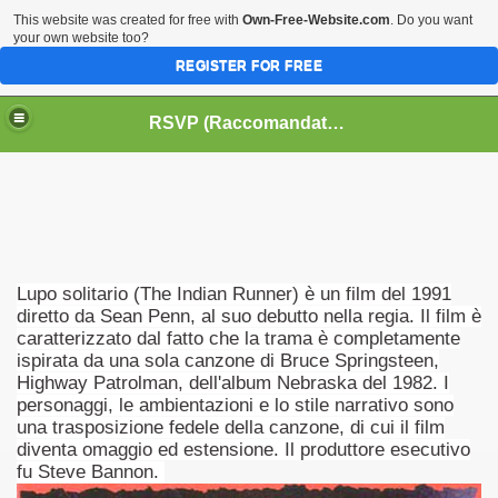
This website was created for free with
Own-Free-Website.com
. Do you want
your own website too?
REGISTER FOR FREE
HOME
BIOGRAFIE
CINEMA
RSVP (Raccomandati Se Vi Piacciono)
DATABASE LIBRI
LIBRI
MUSICA
OFF THE RECORDS
SERIE TV
Lupo solitario (The Indian Runner) è un film del 1991
diretto da Sean Penn, al suo debutto nella regia. Il film è
caratterizzato dal fatto che la trama è completamente
ispirata da una sola canzone di Bruce Springsteen,
Highway Patrolman, dell'album Nebraska del 1982. I
personaggi, le ambientazioni e lo stile narrativo sono
una trasposizione fedele della canzone, di cui il film
diventa omaggio ed estensione. Il produttore esecutivo
fu Steve Bannon.