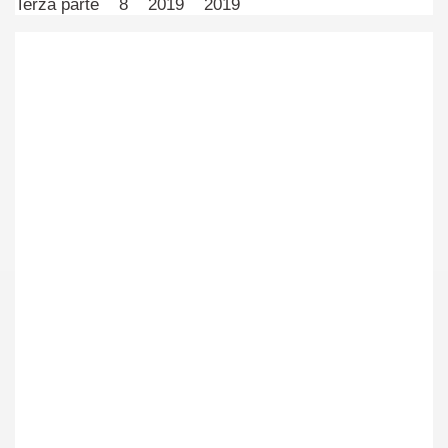
Terza parte 8 2019 2019
ccomandati Se Ti Piacciono nel mese di Aprile 2014.