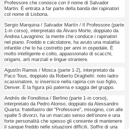
Professore che conosce con il nome di Salvador
Martin. È entrata a far parte della banda dei rapinatori
ccomandati Se Ti Piacciono nel mese di Giugno 2014.
col nome di Lisbona.
Sergio Marquina / Salvador Martín / Il Professore (parte
1-in corso), interpretato da Álvaro Morte, doppiato da
Andrea Lavagnino: la mente che conduce i rapinatori
nel piano. Freddo e calcolatore, ha avuto una malattia
infantile che lo ha costretto per anni in ospedale. È
molto intelligente e colto, appassionato di scacchi,
origami, arti marziali e lingue straniere.
Agustín Ramos / Mosca (parte 1-2), interpretato da
Paco Tous, doppiato da Roberto Draghetti: noto ladro
scassinatore, si inserisce nella rapina con suo figlio,
Denver. È la figura più paterna e saggia del gruppo.
Andrés de Fonollosa / Berlino (parte 1-in corso),
interpretato da Pedro Alonso, doppiato da Alessandro
Quarta: fratellastro del "Professore", misogino, con alle
spalle 5 divorzi, ha un marcato senso dell'onore e una
forte personalità che spesso gli consente di mantenere
il sangue freddo nelle situazioni difficili. Soffre di una