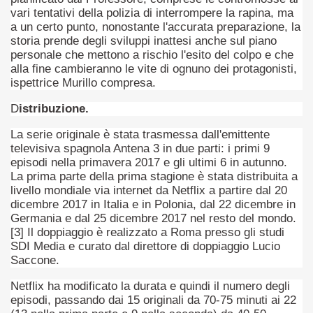
 considerabile un esempio di film noir moderno
vari tentativi della polizia di interrompere la rapina, ma
a un certo punto, nonostante l'accurata preparazione, la
ziale, troppo parziale.
storia prende degli sviluppi inattesi anche sul piano
personale che mettono a rischio l'esito del colpo e che
decenni è riuscito a tenere alto il proprio nome, è anche meri
alla fine cambieranno le vite di ognuno dei protagonisti,
ispettrice Murillo compresa.
ne)
D
istribuzione.
più nella storia del cinema
La serie originale è stata trasmessa dall'emittente
televisiva spagnola Antena 3 in due parti: i primi 9
episodi nella primavera 2017 e gli ultimi 6 in autunno.
La prima parte della prima stagione è stata distribuita a
livello mondiale via internet da Netflix a partire dal 20
dicembre 2017 in Italia e in Polonia, dal 22 dicembre in
Germania e dal 25 dicembre 2017 nel resto del mondo.
[3] Il doppiaggio è realizzato a Roma presso gli studi
SDI Media e curato dal direttore di doppiaggio Lucio
Saccone.
Netflix ha modificato la durata e quindi il numero degli
episodi, passando dai 15 originali da 70-75 minuti ai 22