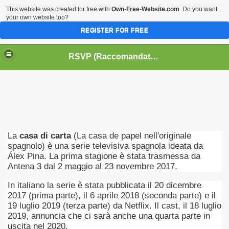
This website was created for free with
Own-Free-Website.com
. Do you want
your own website too?
REGISTER FOR FREE
HOME
BIOGRAFIE
CINEMA
RSVP (Raccomandati Se Vi Piacciono)
DATABASE LIBRI
LIBRI
MUSICA
OFF THE RECORDS
SERIE TV
La
casa di carta
(La casa de papel nell'originale
spagnolo) è una serie televisiva spagnola ideata da
Álex Pina. La prima stagione è stata trasmessa da
Antena 3 dal 2 maggio al 23 novembre 2017.
In italiano la serie è stata pubblicata il 20 dicembre
2017 (prima parte), il 6 aprile 2018 (seconda parte) e il
19 luglio 2019 (terza parte) da Netflix. Il cast, il 18 luglio
2019, annuncia che ci sarà anche una quarta parte in
uscita nel 2020.