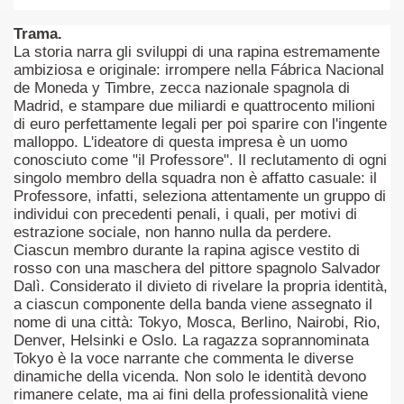
no psicopatico assoldato dal potere per poter incastrare un
Trama.
La storia narra gli sviluppi di una rapina estremamente
ane risiede quasi esclusivamente nella sua enorme capacità di
ambiziosa e originale: irrompere nella Fábrica Nacional
de Moneda y Timbre, zecca nazionale spagnola di
ccomandati Se Ti Piacciono nel mese di Maggio 2013.
Madrid, e stampare due miliardi e quattrocento milioni
di euro perfettamente legali per poi sparire con l'ingente
le minacce e la vita sotto scorta.
malloppo. L'ideatore di questa impresa è un uomo
conosciuto come "il Professore". Il reclutamento di ogni
omico e nel sogno di dominio della camorra.
singolo membro della squadra non è affatto casuale: il
Professore, infatti, seleziona attentamente un gruppo di
lizzati 40 milioni di insetti appositamente allevati.
individui con precedenti penali, i quali, per motivi di
estrazione sociale, non hanno nulla da perdere.
io nella cultura contemporanea.
Ciascun membro durante la rapina agisce vestito di
rosso con una maschera del pittore spagnolo Salvador
The Dark Secret – Rhapsody of Fire.
Dalì. Considerato il divieto di rivelare la propria identità,
a ciascun componente della banda viene assegnato il
nome di una città: Tokyo, Mosca, Berlino, Nairobi, Rio,
te).
Denver, Helsinki e Oslo. La ragazza soprannominata
Tokyo è la voce narrante che commenta le diverse
te).
dinamiche della vicenda. Non solo le identità devono
rimanere celate, ma ai fini della professionalità viene
ccomandati Se Ti Piacciono nel mese di Luglio 2013.