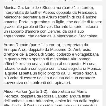
ed antisemiti?
Mónica Gaztambide / Stoccolma (parte 1-in corso),
interpretata da Esther Acebo, doppiata da Francesca
Manicone: segretaria di Arturo Román di cui è anche
amante. Porta in grembo suo figlio, che decide di tenere
a il tempo più acquista valore.
grazie alle parole di Denver. Durante la serie instaura
un rapporto d'amore con Denver, da cui il suo
edia travolgente dal finale immorale.
soprannome, che deriva dalla sindrome di Stoccolma.
sguardo lucido ma appassionato su un periodo controverso
Arturo Román (parte 1-in corso), interpretato da
Enrique Arce, doppiato da Massimo De Ambrosis:
 di amicizia.
direttore della zecca di Stato, codardo e voltagabbana
in quanto cerca spesso di manipolare altri ostaggi
affinché trovino una via di fuga al suo posto. Ha una
relazione extra coniugale con la sua segretaria Monica,
la quale aspetta un figlio proprio da lui. Arturo rischia
più volte di essere ucciso a causa del suo carattere
sovversivo nei confronti dei rapinatori.
Alison Parker (parte 1-2), interpretata da María
Pedraza, doppiata da Rossa Caputo: arguta figlia
dell’ambasciatore britannico, amico intimo della regina
Elisabetta. È l'ostaggio più importante per i rapinatori