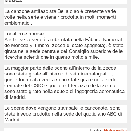
Musica.
La canzone antifascista Bella ciao è presente varie
volte nella serie e viene riprodotta in molti momenti
emblematici.
Location e riprese
Anche se la serie è ambientata nella Fábrica Nacional
de Moneda y Timbre (zecca di stato spagnola), è stata
girata nella sede centrale del Consiglio superiore delle
ricerche scientifiche in quanto molto simile.
La maggior parte delle scene all'interno della zecca
sono state girate all'interno di set cinematografici,
quelle fuori dalla zecca sono state girate nella sede
centrale del CSIC e quelle nel terrazzo della zecca
sono state girate nella scuola di ingegneria aeronautica
di Madrid.
Le scene dove vengono stampate le banconote, sono
state invece prodotte nella sede del quotidiano ABC di
ccomandati Se Ti Piacciono nel mese di Dicembre 2015.
Madrid.
 cruda della storia americana e del mito della frontiera.
fonte:
Wikipedia