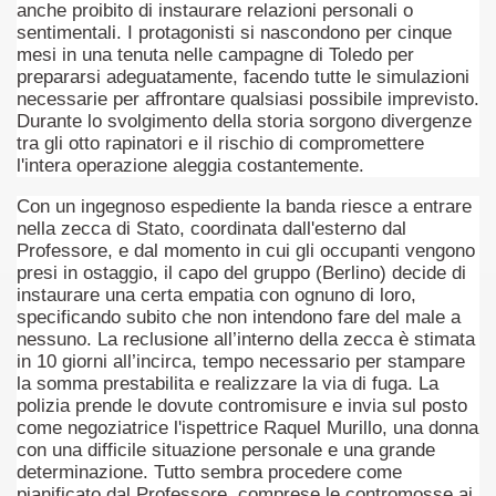
anche proibito di instaurare relazioni personali o
sentimentali. I protagonisti si nascondono per cinque
ller e suspense a cui fa da sfondo il retroscena della politic
mesi in una tenuta nelle campagne di Toledo per
prepararsi adeguatamente, facendo tutte le simulazioni
ller e suspense a cui fa da sfondo il retroscena della politic
necessarie per affrontare qualsiasi possibile imprevisto.
Durante lo svolgimento della storia sorgono divergenze
ccomandati Se Ti Piacciono nel mese di Settembre 2013.
tra gli otto rapinatori e il rischio di compromettere
l'intera operazione aleggia costantemente.
Con un ingegnoso espediente la banda riesce a entrare
nella zecca di Stato, coordinata dall'esterno dal
Professore, e dal momento in cui gli occupanti vengono
presi in ostaggio, il capo del gruppo (Berlino) decide di
ccomandati Se Ti Piacciono nel mese di Dicembre 2013.
instaurare una certa empatia con ognuno di loro,
specificando subito che non intendono fare del male a
artin Scorsese
nessuno. La reclusione all’interno della zecca è stimata
in 10 giorni all’incirca, tempo necessario per stampare
 un mondo migliore.
la somma prestabilita e realizzare la via di fuga. La
polizia prende le dovute contromisure e invia sul posto
 di David Lynch
come negoziatrice l'ispettrice Raquel Murillo, una donna
con una difficile situazione personale e una grande
hriller classico
determinazione. Tutto sembra procedere come
pianificato dal Professore, comprese le contromosse ai