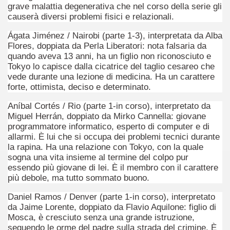
grave malattia degenerativa che nel corso della serie gli
causerà diversi problemi fisici e relazionali.
Ágata Jiménez / Nairobi (parte 1-3), interpretata da Alba
Flores, doppiata da Perla Liberatori: nota falsaria da
quando aveva 13 anni, ha un figlio non riconosciuto e
Tokyo lo capisce dalla cicatrice del taglio cesareo che
vede durante una lezione di medicina. Ha un carattere
forte, ottimista, deciso e determinato.
Aníbal Cortés / Rio (parte 1-in corso), interpretato da
Miguel Herrán, doppiato da Mirko Cannella: giovane
ccomandati Se Ti Piacciono nel mese di Luglio 2014.
programmatore informatico, esperto di computer e di
allarmi. È lui che si occupa dei problemi tecnici durante
la rapina. Ha una relazione con Tokyo, con la quale
sogna una vita insieme al termine del colpo pur
essendo più giovane di lei. È il membro con il carattere
più debole, ma tutto sommato buono.
Daniel Ramos / Denver (parte 1-in corso), interpretato
da Jaime Lorente, doppiato da Flavio Aquilone: figlio di
Mosca, è cresciuto senza una grande istruzione,
seguendo le orme del padre sulla strada del crimine. È