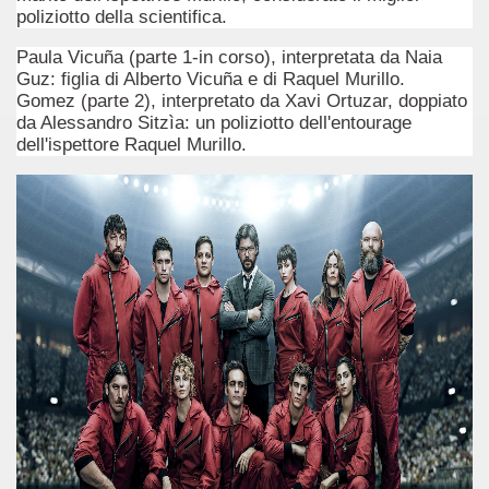
poliziotto della scientifica.
ccomandati Se Ti Piacciono nel mese di Giugno 2015.
Paula Vicuña (parte 1-in corso), interpretata da Naia
Guz: figlia di Alberto Vicuña e di Raquel Murillo.
Gomez (parte 2), interpretato da Xavi Ortuzar, doppiato
do dell'arte.
da Alessandro Sitzìa: un poliziotto dell'entourage
dell'ispettore Raquel Murillo.
ccomandati Se Ti Piacciono nel mese di Luglio 2015.
ro-divo, ha due mogli ed è ambizioso.
e svolge la duplice funzione di intrattenere con grande pro
ccomandati Se Ti Piacciono nel mese di Agosto 2015.
ccomandati Se Ti Piacciono nel mese di Settembre 2015.
ccomandati Se Ti Piacciono nel mese di Ottobre 2015