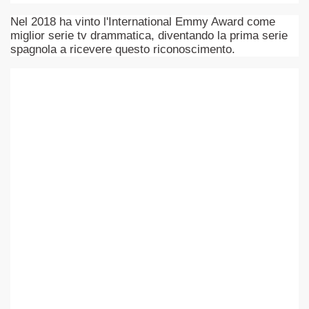
Nel 2018 ha vinto l'International Emmy Award come
asettesima edizione del Premio Strega.
miglior serie tv drammatica, diventando la prima serie
spagnola a ricevere questo riconoscimento.
 ormai non piu esordiente, bensi ampiamente radicato nel n
presenta l'esordio enigmatico e avvincente di Marcello Simoni
ccomandati Se Ti Piacciono nel mese di Aprile 2013.
tolo di quella che dovrebbe essere la quadrilogia di Carlos R
e 40 lingue, le sue opere hanno conquistato milioni di lettor
campione di vendite, Il cacciatore di aquiloni.
ro di Jeffery Deaver dedicato al criminologo tetraplegico Li
tipico, un viaggio interiore di Isabel Allende nell'incontam
i latinoamericane di maggior successo al mondo.