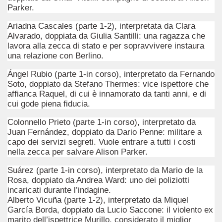
er un capolavoro cyberpunk.
Parker.
ica, esprime e incarna la riflessione storica di una determin
Ariadna Cascales (parte 1-2), interpretata da Clara
Alvarado, doppiata da Giulia Santilli: una ragazza che
ccomandati Se Ti Piacciono nel mese di Marzo 2015.
lavora alla zecca di stato e per sopravvivere instaura
una relazione con Berlino.
Ángel Rubio (parte 1-in corso), interpretato da Fernando
Soto, doppiato da Stefano Thermes: vice ispettore che
rs, un film di Oliver Stone che smuove lo spettatore.
affianca Raquel, di cui è innamorato da tanti anni, e di
cui gode piena fiducia.
uona commedia che fa anche riflettere.
Colonnello Prieto (parte 1-in corso), interpretato da
ante che si regge sulle spalle di Paola Cortellesi.
Juan Fernández, doppiato da Dario Penne: militare a
capo dei servizi segreti. Vuole entrare a tutti i costi
ca e visiva eccellente per un documentario educativo di quali
nella zecca per salvare Alison Parker.
Suárez (parte 1-in corso), interpretato da Mario de la
r una commedia che aiuta a riflettere.
Rosa, doppiato da Andrea Ward: uno dei poliziotti
incaricati durante l’indagine.
Alberto Vicuña (parte 1-2), interpretato da Miquel
García Borda, doppiato da Lucio Saccone: il violento ex
marito dell’ispettrice Murillo, considerato il miglior