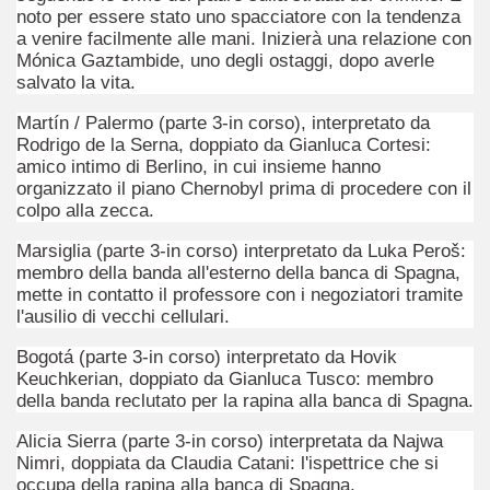
noto per essere stato uno spacciatore con la tendenza
a venire facilmente alle mani. Inizierà una relazione con
Mónica Gaztambide, uno degli ostaggi, dopo averle
salvato la vita.
Martín / Palermo (parte 3-in corso), interpretato da
Rodrigo de la Serna, doppiato da Gianluca Cortesi:
amico intimo di Berlino, in cui insieme hanno
organizzato il piano Chernobyl prima di procedere con il
colpo alla zecca.
Marsiglia (parte 3-in corso) interpretato da Luka Peroš:
membro della banda all'esterno della banca di Spagna,
mette in contatto il professore con i negoziatori tramite
l'ausilio di vecchi cellulari.
Bogotá (parte 3-in corso) interpretato da Hovik
Keuchkerian, doppiato da Gianluca Tusco: membro
della banda reclutato per la rapina alla banca di Spagna.
ccomandati Se Ti Piacciono nel mese di Agosto 2014.
Alicia Sierra (parte 3-in corso) interpretata da Najwa
a per un film sprecato.
Nimri, doppiata da Claudia Catani: l'ispettrice che si
occupa della rapina alla banca di Spagna.