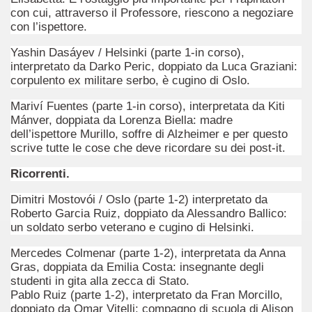
con cui, attraverso il Professore, riescono a negoziare
ccomandati Se Ti Piacciono nel mese di Settembre 2014.
con l’ispettore.
o
Yashin Dasáyev / Helsinki (parte 1-in corso),
interpretato da Darko Peric, doppiato da Luca Graziani:
corpulento ex militare serbo, è cugino di Oslo.
Mariví Fuentes (parte 1-in corso), interpretata da Kiti
Mánver, doppiata da Lorenza Biella: madre
dell’ispettore Murillo, soffre di Alzheimer e per questo
scrive tutte le cose che deve ricordare su dei post-it.
ccomandati Se Vi Piacciono nel mese di Diciembre 2014.
Ricorrenti.
lio ha interpretato lo stile della commedia all'italiana.
Dimitri Mostovói / Oslo (parte 1-2) interpretato da
Roberto Garcia Ruiz, doppiato da Alessandro Ballico:
un soldato serbo veterano e cugino di Helsinki.
irma un film molto particolare e originale, sfortunato al botte
Mercedes Colmenar (parte 1-2), interpretata da Anna
ccomandati Se Ti Piacciono nel mese di Gennaio 2015.
Gras, doppiata da Emilia Costa: insegnante degli
studenti in gita alla zecca di Stato.
ccomandati Se Ti Piacciono nel mese di Febbraio 2015.
Pablo Ruiz (parte 1-2), interpretato da Fran Morcillo,
doppiato da Omar Vitelli: compagno di scuola di Alison