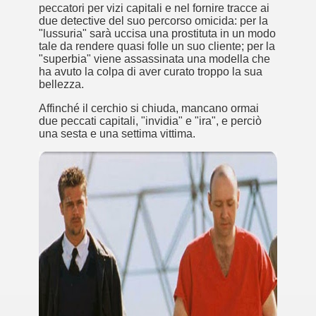
peccatori per vizi capitali e nel fornire tracce ai
due detective del suo percorso omicida: per la
"lussuria" sarà uccisa una prostituta in un modo
tale da rendere quasi folle un suo cliente; per la
"superbia" viene assassinata una modella che
ha avuto la colpa di aver curato troppo la sua
bellezza.
Affinché il cerchio si chiuda, mancano ormai
due peccati capitali, "invidia" e "ira", e perciò
una sesta e una settima vittima.
ccomandati Se Ti Piacciono nel mese di Aprile 2014.