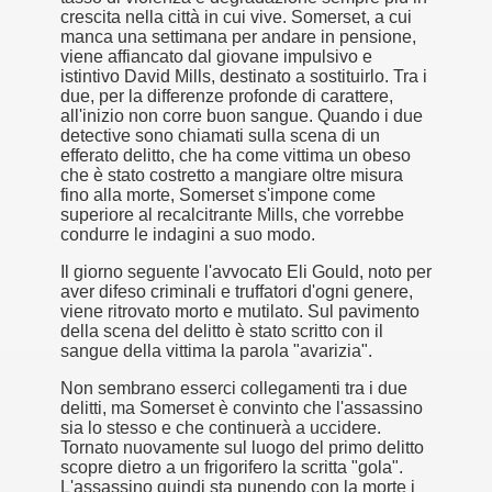
crescita nella città in cui vive. Somerset, a cui
manca una settimana per andare in pensione,
ller e suspense a cui fa da sfondo il retroscena della politic
viene affiancato dal giovane impulsivo e
istintivo David Mills, destinato a sostituirlo. Tra i
ller e suspense a cui fa da sfondo il retroscena della politic
due, per la differenze profonde di carattere,
all'inizio non corre buon sangue. Quando i due
ccomandati Se Ti Piacciono nel mese di Settembre 2013.
detective sono chiamati sulla scena di un
efferato delitto, che ha come vittima un obeso
che è stato costretto a mangiare oltre misura
fino alla morte, Somerset s'impone come
superiore al recalcitrante Mills, che vorrebbe
condurre le indagini a suo modo.
Il giorno seguente l'avvocato Eli Gould, noto per
ccomandati Se Ti Piacciono nel mese di Dicembre 2013.
aver difeso criminali e truffatori d'ogni genere,
viene ritrovato morto e mutilato. Sul pavimento
artin Scorsese
della scena del delitto è stato scritto con il
sangue della vittima la parola "avarizia".
 un mondo migliore.
Non sembrano esserci collegamenti tra i due
delitti, ma Somerset è convinto che l'assassino
 di David Lynch
sia lo stesso e che continuerà a uccidere.
Tornato nuovamente sul luogo del primo delitto
hriller classico
scopre dietro a un frigorifero la scritta "gola".
L'assassino quindi sta punendo con la morte i