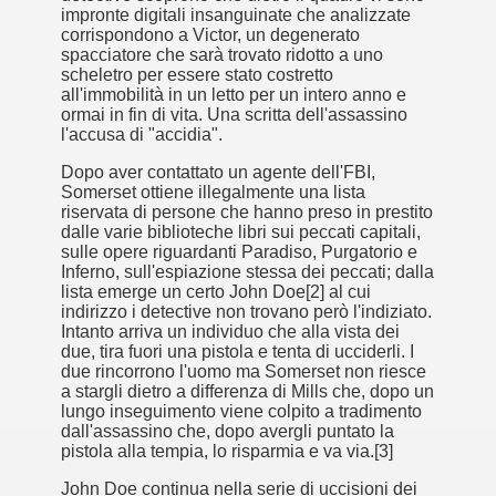
impronte digitali insanguinate che analizzate
corrispondono a Victor, un degenerato
spacciatore che sarà trovato ridotto a uno
scheletro per essere stato costretto
all'immobilità in un letto per un intero anno e
ormai in fin di vita. Una scritta dell'assassino
l'accusa di "accidia".
Dopo aver contattato un agente dell'FBI,
Somerset ottiene illegalmente una lista
riservata di persone che hanno preso in prestito
cosiddetta Trilogia sulla morte
dalle varie biblioteche libri sui peccati capitali,
sulle opere riguardanti Paradiso, Purgatorio e
Inferno, sull'espiazione stessa dei peccati; dalla
lista emerge un certo John Doe[2] al cui
indirizzo i detective non trovano però l'indiziato.
Intanto arriva un individuo che alla vista dei
due, tira fuori una pistola e tenta di ucciderli. I
due rincorrono l'uomo ma Somerset non riesce
a stargli dietro a differenza di Mills che, dopo un
lungo inseguimento viene colpito a tradimento
dall'assassino che, dopo avergli puntato la
pistola alla tempia, lo risparmia e va via.[3]
John Doe continua nella serie di uccisioni dei