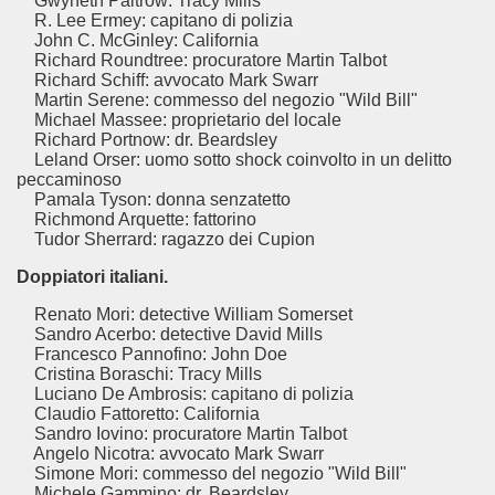
Gwyneth Paltrow: Tracy Mills
R. Lee Ermey: capitano di polizia
John C. McGinley: California
Richard Roundtree: procuratore Martin Talbot
Richard Schiff: avvocato Mark Swarr
Martin Serene: commesso del negozio "Wild Bill"
Michael Massee: proprietario del locale
Richard Portnow: dr. Beardsley
Leland Orser: uomo sotto shock coinvolto in un delitto
peccaminoso
Pamala Tyson: donna senzatetto
Richmond Arquette: fattorino
Tudor Sherrard: ragazzo dei Cupion
Doppiatori italiani.
Renato Mori: detective William Somerset
Sandro Acerbo: detective David Mills
Francesco Pannofino: John Doe
Cristina Boraschi: Tracy Mills
Luciano De Ambrosis: capitano di polizia
Claudio Fattoretto: California
ccomandati Se Ti Piacciono nel mese di Agosto 2014.
Sandro Iovino: procuratore Martin Talbot
Angelo Nicotra: avvocato Mark Swarr
a per un film sprecato.
Simone Mori: commesso del negozio "Wild Bill"
Michele Gammino: dr. Beardsley