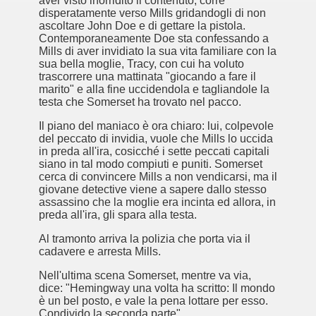
aver visto inorridito il contenuto, corre
disperatamente verso Mills gridandogli di non
ascoltare John Doe e di gettare la pistola.
ccomandati Se Ti Piacciono nel mese di Giugno 2014.
Contemporaneamente Doe sta confessando a
Mills di aver invidiato la sua vita familiare con la
sua bella moglie, Tracy, con cui ha voluto
trascorrere una mattinata "giocando a fare il
marito" e alla fine uccidendola e tagliandole la
testa che Somerset ha trovato nel pacco.
Il piano del maniaco è ora chiaro: lui, colpevole
del peccato di invidia, vuole che Mills lo uccida
in preda all'ira, cosicché i sette peccati capitali
siano in tal modo compiuti e puniti. Somerset
cerca di convincere Mills a non vendicarsi, ma il
giovane detective viene a sapere dallo stesso
assassino che la moglie era incinta ed allora, in
preda all'ira, gli spara alla testa.
Al tramonto arriva la polizia che porta via il
cadavere e arresta Mills.
Nell'ultima scena Somerset, mentre va via,
dice: "Hemingway una volta ha scritto: Il mondo
è un bel posto, e vale la pena lottare per esso.
Condivido la seconda parte".