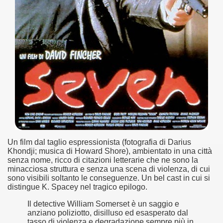
no psicopatico assoldato dal potere per poter incastrare un
ane risiede quasi esclusivamente nella sua enorme capacità di
ccomandati Se Ti Piacciono nel mese di Maggio 2013.
le minacce e la vita sotto scorta.
omico e nel sogno di dominio della camorra.
lizzati 40 milioni di insetti appositamente allevati.
io nella cultura contemporanea.
Un film dal taglio espressionista (fotografia di Darius
Khondji; musica di Howard Shore), ambientato in una città
The Dark Secret – Rhapsody of Fire.
senza nome, ricco di citazioni letterarie che ne sono la
minacciosa struttura e senza una scena di violenza, di cui
te).
sono visibili soltanto le conseguenze. Un bel cast in cui si
distingue K. Spacey nel tragico epilogo.
te).
Il detective William Somerset è un saggio e
anziano poliziotto, disilluso ed esasperato dal
ccomandati Se Ti Piacciono nel mese di Luglio 2013.
tasso di violenza e degradazione sempre più in