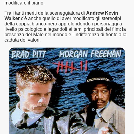
modificare il piano.
asettesima edizione del Premio Strega.
Tra i tanti meriti della sceneggiatura di
Andrew Kevin
Walker
c'è anche quello di aver modificato gli stereotipi
della coppia bianco-nero approfondendo i personaggi a
 ormai non piu esordiente, bensi ampiamente radicato nel n
livello psicologico e legandoli ai temi principali del film: la
presenza del Male nel mondo e l'indifferenza di fronte alla
presenta l'esordio enigmatico e avvincente di Marcello Simoni
caduta dei valori.
ccomandati Se Ti Piacciono nel mese di Aprile 2013.
tolo di quella che dovrebbe essere la quadrilogia di Carlos R
e 40 lingue, le sue opere hanno conquistato milioni di lettor
campione di vendite, Il cacciatore di aquiloni.
ro di Jeffery Deaver dedicato al criminologo tetraplegico Li
tipico, un viaggio interiore di Isabel Allende nell'incontam
i latinoamericane di maggior successo al mondo.