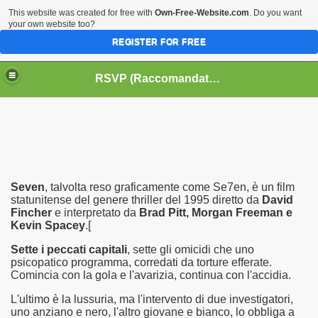
This website was created for free with
Own-Free-Website.com
. Do you want
your own website too?
REGISTER FOR FREE
HOME
BIOGRAFIE
CINEMA
RSVP (Raccomandati Se Vi Piacciono)
DATABASE LIBRI
LIBRI
MUSICA
OFF THE RECORDS
SERIE TV
Seven
, talvolta reso graficamente come Se7en, è un film
statunitense del genere thriller del 1995 diretto da
David
Fincher
e interpretato da
Brad Pitt, Morgan Freeman e
Kevin Spacey
.[
Sette i peccati capitali
, sette gli omicidi che uno
psicopatico programma, corredati da torture efferate.
Comincia con la gola e l'avarizia, continua con l'accidia.
L'ultimo è la lussuria, ma l'intervento di due investigatori,
uno anziano e nero, l'altro giovane e bianco, lo obbliga a