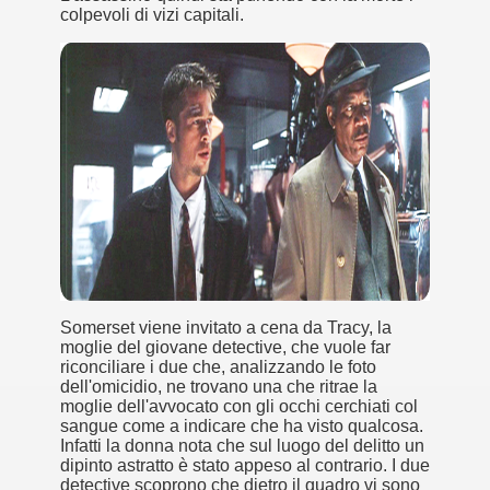
 considerabile un esempio di film noir moderno
colpevoli di vizi capitali.
ziale, troppo parziale.
decenni è riuscito a tenere alto il proprio nome, è anche meri
ne)
più nella storia del cinema
Somerset viene invitato a cena da Tracy, la
moglie del giovane detective, che vuole far
riconciliare i due che, analizzando le foto
dell'omicidio, ne trovano una che ritrae la
moglie dell'avvocato con gli occhi cerchiati col
sangue come a indicare che ha visto qualcosa.
Infatti la donna nota che sul luogo del delitto un
dipinto astratto è stato appeso al contrario. I due
detective scoprono che dietro il quadro vi sono