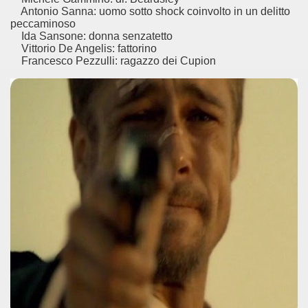
ed antisemiti?
Antonio Sanna: uomo sotto shock coinvolto in un delitto
peccaminoso
Ida Sansone: donna senzatetto
Vittorio De Angelis: fattorino
Francesco Pezzulli: ragazzo dei Cupion
a il tempo più acquista valore.
edia travolgente dal finale immorale.
sguardo lucido ma appassionato su un periodo controverso
 di amicizia.