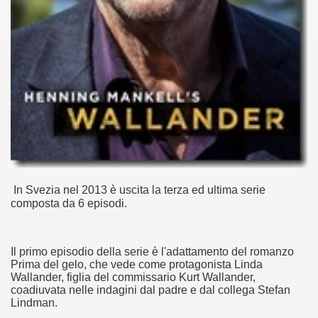
no psicopatico assoldato dal potere per poter incastrare un
ane risiede quasi esclusivamente nella sua enorme capacità di
ccomandati Se Ti Piacciono nel mese di Maggio 2013.
le minacce e la vita sotto scorta.
omico e nel sogno di dominio della camorra.
lizzati 40 milioni di insetti appositamente allevati.
In Svezia nel 2013 è uscita la terza ed ultima serie
io nella cultura contemporanea.
composta da 6 episodi.
The Dark Secret – Rhapsody of Fire.
Il primo episodio della serie è l'adattamento del romanzo
te).
Prima del gelo, che vede come protagonista Linda
Wallander, figlia del commissario Kurt Wallander,
te).
coadiuvata nelle indagini dal padre e dal collega Stefan
Lindman.
ccomandati Se Ti Piacciono nel mese di Luglio 2013.