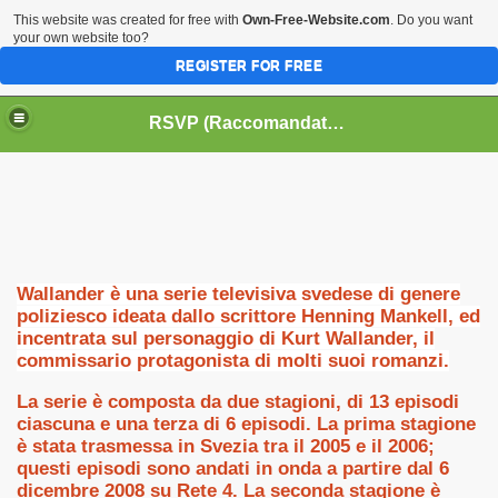
This website was created for free with
Own-Free-Website.com
. Do you want
your own website too?
REGISTER FOR FREE
HOME
BIOGRAFIE
CINEMA
RSVP (Raccomandati Se Vi Piacciono)
DATABASE LIBRI
LIBRI
MUSICA
OFF THE RECORDS
SERIE TV
Wallander è una serie televisiva svedese di genere
poliziesco ideata dallo scrittore Henning Mankell, ed
incentrata sul personaggio di Kurt Wallander, il
commissario protagonista di molti suoi romanzi.
La serie è composta da due stagioni, di 13 episodi
ciascuna e una terza di 6 episodi. La prima stagione
è stata trasmessa in Svezia tra il 2005 e il 2006;
questi episodi sono andati in onda a partire dal 6
dicembre 2008 su Rete 4. La seconda stagione è