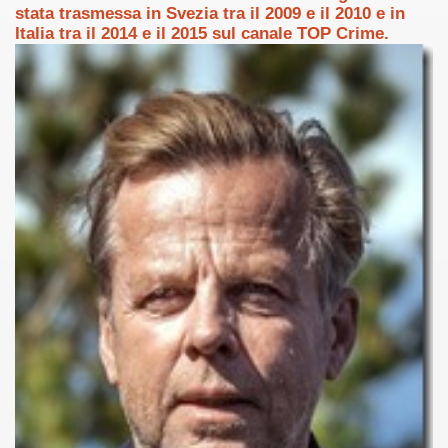
stata trasmessa in Svezia tra il 2009 e il 2010 e in
Italia tra il 2014 e il 2015 sul canale TOP Crime.
asettesima edizione del Premio Strega.
 ormai non piu esordiente, bensi ampiamente radicato nel n
presenta l'esordio enigmatico e avvincente di Marcello Simoni
ccomandati Se Ti Piacciono nel mese di Aprile 2013.
tolo di quella che dovrebbe essere la quadrilogia di Carlos R
e 40 lingue, le sue opere hanno conquistato milioni di lettor
campione di vendite, Il cacciatore di aquiloni.
ro di Jeffery Deaver dedicato al criminologo tetraplegico Li
tipico, un viaggio interiore di Isabel Allende nell'incontam
i latinoamericane di maggior successo al mondo.