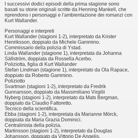
I successivi dodici episodi della prima stagione sono
basati su storie originali scritte da Henning Mankell, che
ller e suspense a cui fa da sfondo il retroscena della politic
riprendono i personaggi e l'ambientazione dei romanzi con
Kurt Wallander.
ller e suspense a cui fa da sfondo il retroscena della politic
Personaggi e interpreti
Kurt Wallander (stagioni 1-2), interpretato da Krister
ccomandati Se Ti Piacciono nel mese di Settembre 2013.
Henriksson, doppiato da Michele Gammino.
Commissario della polizia di Ystad.
Linda Wallander (stagione 1), interpretata da Johanna
Sällström, doppiata da Rossella Acerbo.
Poliziotta, figlia di Kurt Wallander
Stefan Lindman (stagione 1), interpretato da Ola Rapace,
doppiato da Roberto Gammino.
ccomandati Se Ti Piacciono nel mese di Dicembre 2013.
Poliziotto
Svartman (stagioni 1-2), interpretato da Fredrik
artin Scorsese
Gunnarsson, doppiato da Massimiliano Virgilii
Nyberg (stagioni 1-2), interpretato da Mats Bergman,
 un mondo migliore.
doppiato da Claudio Fattoretto.
Tecnico della scientifica.
Ebba (stagioni 1-2), interpretata da Marianne Mörck,
 di David Lynch
doppiata da Maria Grazia Dominici.
Centralinista della polizia.
hriller classico
Martinsson (stagioni 1-2), interpretato da Douglas
Johansson, doppiato da Vittorio De Angelis.