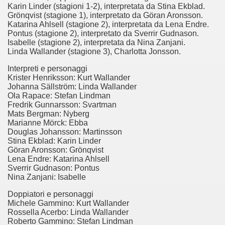
 considerabile un esempio di film noir moderno
Karin Linder (stagioni 1-2), interpretata da Stina Ekblad.
Grönqvist (stagione 1), interpretato da Göran Aronsson.
Katarina Ahlsell (stagione 2), interpretata da Lena Endre.
ziale, troppo parziale.
Pontus (stagione 2), interpretato da Sverrir Gudnason.
Isabelle (stagione 2), interpretata da Nina Zanjani.
decenni è riuscito a tenere alto il proprio nome, è anche meri
Linda Wallander (stagione 3), Charlotta Jonsson.
Interpreti e personaggi
ne)
Krister Henriksson: Kurt Wallander
Johanna Sällström: Linda Wallander
più nella storia del cinema
Ola Rapace: Stefan Lindman
Fredrik Gunnarsson: Svartman
Mats Bergman: Nyberg
Marianne Mörck: Ebba
Douglas Johansson: Martinsson
Stina Ekblad: Karin Linder
Göran Aronsson: Grönqvist
Lena Endre: Katarina Ahlsell
Sverrir Gudnason: Pontus
Nina Zanjani: Isabelle
Doppiatori e personaggi
Michele Gammino: Kurt Wallander
Rossella Acerbo: Linda Wallander
Roberto Gammino: Stefan Lindman