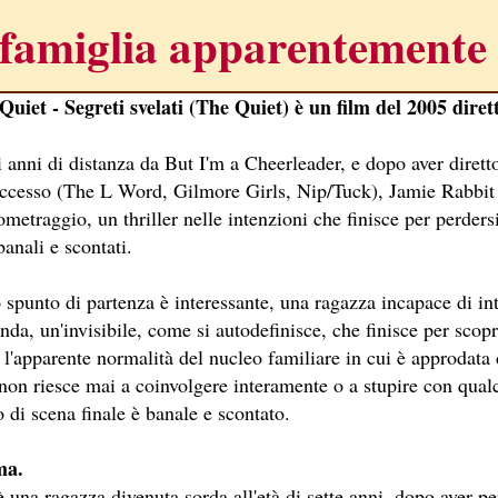
famiglia apparentemente f
Quiet - Segreti svelati (The Quiet) è un film del 2005 dire
 anni di distanza da But I'm a Cheerleader, e dopo aver dirett
uccesso (The L Word, Gilmore Girls, Nip/Tuck), Jamie Rabbit 
NE
metraggio, un thriller nelle intenzioni che finisce per perders
A SESSANTASETTESIMA EDIZIONE DEL PREMIO STREGA.
anali e scontati.
CRITTORE ORMAI NON PIU ESORDIENTE, BENSI AMPIAMEN
 spunto di partenza è interessante, una ragazza incapace di in
nda, un'invisibile, come si autodefinisce, che finisce per scop
DETTI RAPPRESENTA L'ESORDIO ENIGMATICO E AVVINCENT
 l'apparente normalità del nucleo familiare in cui è approdata 
 SITO RACCOMANDATI SE TI PIACCIONO NEL MESE DI APRILE
non riesce mai a coinvolgere interamente o a stupire con qualc
 di scena finale è banale e scontato.
ERZO CAPITOLO DI QUELLA CHE DOVREBBE ESSERE LA QU
ma.
 IN OLTRE 40 LINGUE, LE SUE OPERE HANNO CONQUISTA
è una ragazza divenuta sorda all'età di sette anni, dopo aver p