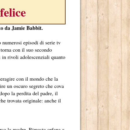
elice
tto da Jamie Babbit.
o numerosi episodi di serie tv
torna con il suo secondo
i in rivoli adolescenziali quanto
TE RADICATO NEL NOSTRO PAESE.
teragire con il mondo che la
rire un oscuro segreto che cova
E DI MARCELLO SIMONI.
dopo la perdita del padre, il
 2013.
he trovata originale: anche il
ADRILOGIA DI CARLOS RUIZ ZAFÓN.
TO MILIONI DI LETTORI E NUMEROSI PREMI NEI CINQUE 
erso la madre. Rimasta orfana a