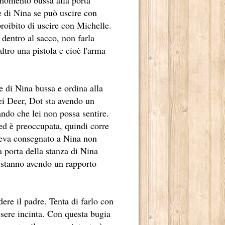
 di Nina se può uscire con
proibito di uscire con Michelle.
dentro al sacco, non farla
ltro una pistola e cioè l'arma
 2013.
 di Nina bussa e ordina alla
OSCENA DELLA POLITICA (1A STAGIONE).
dei Deer, Dot sta avendo un
OSCENA DELLA POLITICA (2A STAGIONE).
ando che lei non possa sentire.
 ed è preoccupata, quindi corre
MBRE 2013.
aveva consegnato a Nina non
 porta della stanza di Nina
e stanno avendo un rapporto
BRE 2013.
ere il padre. Tenta di farlo con
ssere incinta. Con questa bugia