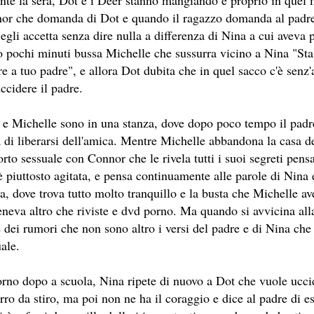
S II: THE DARK SECRET – RHAPSODY OF FIRE.
or che domanda di Dot e quando il ragazzo domanda al padre
egli accetta senza dire nulla a differenza di Nina a cui aveva 
ICI (2A PARTE).
 pochi minuti bussa Michelle che sussurra vicino a Nina "Sta 
e a tuo padre", e allora Dot dubita che in quel sacco c'è senz'a
ICI (1A PARTE).
ccidere il padre.
 SITO RACCOMANDATI SE TI PIACCIONO NEL MESE DI LUGLIO
 e Michelle sono in una stanza, dove dopo poco tempo il padre
ONE, THRILLER E SUSPENSE A CUI FA DA SFONDO IL RETR
ia di liberarsi dell'amica. Mentre Michelle abbandona la casa 
ONE, THRILLER E SUSPENSE A CUI FA DA SFONDO IL RETR
rto sessuale con Connor che le rivela tutti i suoi segreti pens
è piuttosto agitata, e pensa continuamente alle parole di Nina
 SITO RACCOMANDATI SE TI PIACCIONO NEL MESE DI SETTE
sa, dove trova tutto molto tranquillo e la busta che Michelle 
eneva altro che riviste e dvd porno. Ma quando si avvicina alla
.
e dei rumori che non sono altro i versi del padre e di Nina ch
ale.
 SITO RACCOMANDATI SE TI PIACCIONO NEL MESE DI DICEM
orno dopo a scuola, Nina ripete di nuovo a Dot che vuole uccid
rro da stiro, ma poi non ne ha il coraggio e dice al padre di e
ECONDO MARTIN SCORSESE