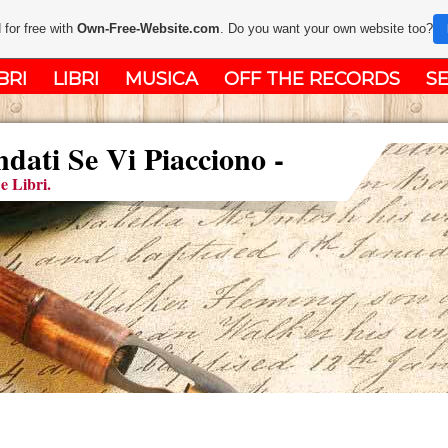
 for free with
Own-Free-Website.com
. Do you want your own website too?
BRI
LIBRI
MUSICA
OFF THE RECORDS
SE
ati Se Vi Piacciono -
e Libri.