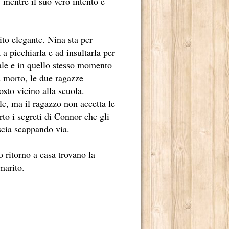
, mentre il suo vero intento è
ito elegante. Nina sta per
 a picchiarla e ad insultarla per
uale e in quello stesso momento
DERNO
a morto, le due ragazze
osto vicino alla scuola.
e, ma il ragazzo non accetta le
IO NOME, È ANCHE MERITO DI MARCO TULLIO GIORDANA.
to i segreti di Connor che gli
ascia scappando via.
 ritorno a casa trovano la
marito.