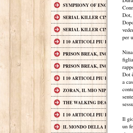
SYMPHONY OF ENCHANTED LAND
Conn
Dot, 
SERIAL KILLER CINEMATOGRAF
Dopo
veder
SERIAL KILLER CINEMATOGRAF
per u
I 10 ARTICOLI PIU LETTI SUL
Nina
PRISON BREAK, INGEGNO, AZI
figl
PRISON BREAK, INGEGNO, AZI
rappo
Dot 
I 10 ARTICOLI PIU LETTI SUL
a ca
cont
ZORAN, IL MIO NIPOTE SCEMO
sent
THE WALKING DEAD
sessu
I 10 ARTICOLI PIU LETTI SUL
Il gi
un fe
IL MONDO DELLA FINANZA S