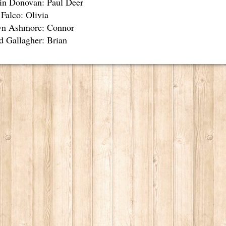
in Donovan: Paul Deer
 Falco: Olivia
n Ashmore: Connor
d Gallagher: Brian
CIA
RITU
LM DELLA COSIDDETTA TRILOGIA SULLA MORTE
O