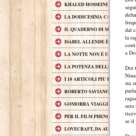
KHALED HOSSEINI L'AUTORE D
segu
defun
LA DODICESIMA CARTA È IL 
freq
IL QUADERNO DI MAYA È UN 
dal c
la r
ISABEL ALLENDE È UNA DELL
costi
a Dot
LA NOTTE NON È UN POSTO S
LA POTENZA DELLE STORIE L
Dot t
Nina
I 10 ARTICOLI PIU LETTI SUL
sta 
parla
ROBERTO SAVIANO, II CASO G
ragaz
GOMORRA VIAGGIO NELL'IMP
sera 
rice
PER IL FILM PHENOMENA SONO 
se il
LOVECRAFT, DA AUTORE A P
Dura