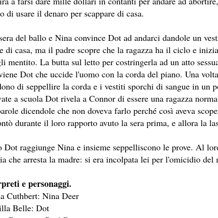
irà a farsi dare mille dollari in contanti per andare ad abortire
E MEDITA UN MONDO MIGLIORE.
o di usare il denaro per scappare di casa.
ASCIENZA DI DAVID LYNCH
 sera del ballo e Nina convince Dot ad andarci dandole un vest
e di casa, ma il padre scopre che la ragazza ha il ciclo e inizia
PETTI UN THRILLER CLASSICO
li mentito. La butta sul letto per costringerla ad un atto sess
E STORY, CONSIDERABILE UN ESEMPIO DI FILM NOIR MO
rviene Dot che uccide l'uomo con la corda del piano. Una volt
ono di seppellire la corda e i vestiti sporchi di sangue in un p
FILM PARZIALE, TROPPO PARZIALE.
vate a scuola Dot rivela a Connor di essere una ragazza normal
I ULTIMI DECENNI È RIUSCITO A TENERE ALTO IL PROPR
parole dicendole che non doveva farlo perché così aveva scoper
ntò durante il loro rapporto avuto la sera prima, e allora la l
NIMAZIONE)
 Dot raggiunge Nina e insieme seppelliscono le prove. Al loro
SSATO DI PIÙ NELLA STORIA DEL CINEMA
ia che arresta la madre: si era incolpata lei per l'omicidio del 
ELIRIO
rpreti e personaggi.
ha Cuthbert: Nina Deer
lla Belle: Dot