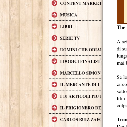
CONTENT MARKETING.
MUSICA
LIBRI
The 
SERIE TV
A sei
di s
UOMINI CHE ODIANO LE DON
lungo
I DODICI FINALISTI IN DELL
mai b
MARCELLO SIMONI GIOVANE S
Se lo
circo
IL MERCANTE DI LIBRI MALE
sotto
I 10 ARTICOLI PIU LETTI SUL
film 
colpo
IL PRIGIONERO DEL CIELO, T
Tra
CARLOS RUIZ ZAFÓN TRADOTTO
Dot 