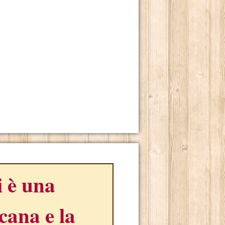
i è una
icana e la