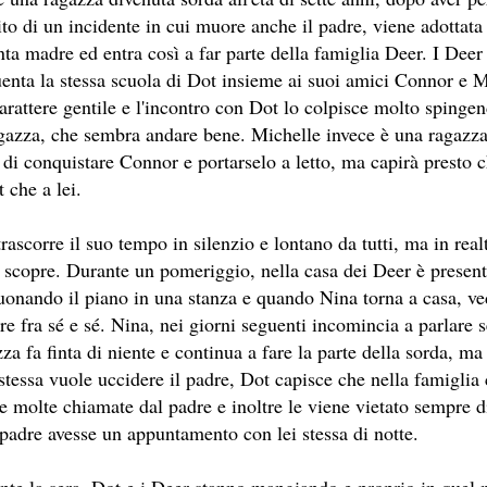
EL LIBRO CAMPIONE DI VENDITE, IL CACCIATORE DI AQU
ito di un incidente in cui muore anche il padre, viene adottat
ta madre ed entra così a far parte della famiglia Deer. I Deer
SESTO LIBRO DI JEFFERY DEAVER DEDICATO AL CRIMINO
uenta la stessa scuola di Dot insieme ai suoi amici Connor e 
ROMANZO ATIPICO, UN VIAGGIO INTERIORE DI ISABEL AL
arattere gentile e l'incontro con Dot lo colpisce molto spinge
agazza, che sembra andare bene. Michelle invece è una ragazza 
E AUTRICI LATINOAMERICANE DI MAGGIOR SUCCESSO AL
 di conquistare Connor e portarselo a letto, ma capirà presto c
 che a lei.
ICURO, UNO PSICOPATICO ASSOLDATO DAL POTERE PER PO
OVECRAFTIANE RISIEDE QUASI ESCLUSIVAMENTE NELLA S
rascorre il suo tempo in silenzio e lontano da tutti, ma in rea
 scopre. Durante un pomeriggio, nella casa dei Deer è presen
 SITO RACCOMANDATI SE TI PIACCIONO NEL MESE DI MAGGI
suonando il piano in una stanza e quando Nina torna a casa, ve
re fra sé e sé. Nina, nei giorni seguenti incomincia a parlare
OMORRA, LE MINACCE E LA VITA SOTTO SCORTA.
za fa finta di niente e continua a fare la parte della sorda, m
ERO ECONOMICO E NEL SOGNO DI DOMINIO DELLA CAMO
stessa vuole uccidere il padre, Dot capisce che nella famiglia 
ve molte chiamate dal padre e inoltre le viene vietato sempre d
STATI UTILIZZATI 40 MILIONI DI INSETTI APPOSITAMENT
 padre avesse un appuntamento con lei stessa di notte.
ERSONAGGIO NELLA CULTURA CONTEMPORANEA.
nte la sera, Dot e i Deer stanno mangiando e proprio in quel