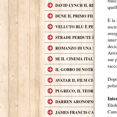
riusc
DAVID LYNCH IL REGISTA CH
quell
DUNE IL PRIMO FILM DI FANT
È la
uscir
VELLUTO BLU È PER MOLTI AS
averg
STRADE PERDUTE È UNA CRIM
inte
decid
ROMANZO DI UNA STRAGE, UN 
Arri
SE IL CINEMA ITALIANO DEGL
sue 
racco
IL GOBBO DI NOTRE DAME (A
Dopo
AVATAR IL FILM CHE HA INCA
poliz
PI GRECO, IL TEOREMA DEL D
Inte
DARREN ARONOFSKY
Elis
Cami
JAMES FRANCIS CAMERON