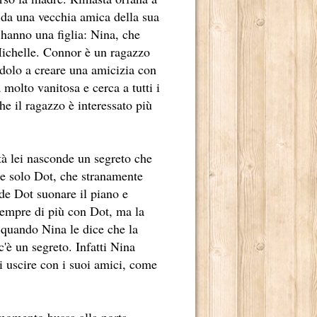
ILONI.
a da una vecchia amica della sua
 hanno una figlia: Nina, che
LOGO TETRAPLEGICO LINCOLN RHYME.
Michelle. Connor è un ragazzo
LENDE NELL'INCONTAMINATO ARCIPELAGO DI CHILOÉ.
ndolo a creare una amicizia con
molto vanitosa e cerca a tutti i
 MONDO.
he il ragazzo è interessato più
TER INCASTRARE UN PEZZO GROSSO DELLA MAFIA CINESE
UA ENORME CAPACITÀ DI CONTROLLARE “LA SCRITTURA”
ltà lei nasconde un segreto che
te solo Dot, che stranamente
O 2013.
de Dot suonare il piano e
 sempre di più con Dot, ma la
a quando Nina le dice che la
RRA.
c'è un segreto. Infatti Nina
i uscire con i suoi amici, come
E ALLEVATI.
 momento bussa alla porta