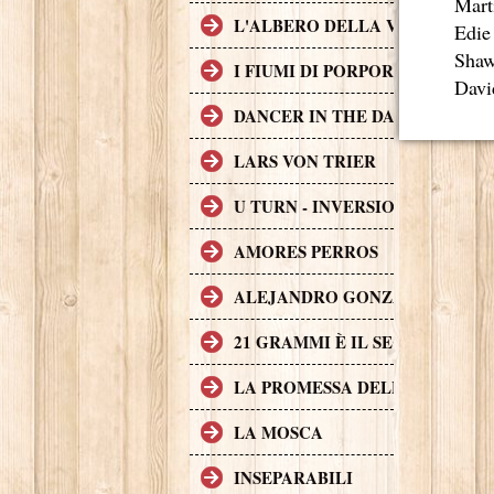
Mart
L'ALBERO DELLA VITA
Edie
Shaw
I FIUMI DI PORPORA
Davi
DANCER IN THE DARK
LARS VON TRIER
U TURN - INVERSIONE DI MAR
AMORES PERROS
ALEJANDRO GONZÁLEZ IÑÁR
21 GRAMMI È IL SECONDO FI
LA PROMESSA DELL'ASSASSIN
LA MOSCA
INSEPARABILI