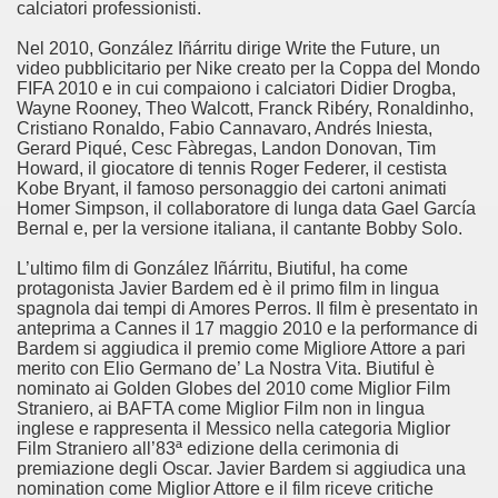
calciatori professionisti.
Nel 2010, González Iñárritu dirige Write the Future, un
video pubblicitario per Nike creato per la Coppa del Mondo
FIFA 2010 e in cui compaiono i calciatori Didier Drogba,
Wayne Rooney, Theo Walcott, Franck Ribéry, Ronaldinho,
Cristiano Ronaldo, Fabio Cannavaro, Andrés Iniesta,
Gerard Piqué, Cesc Fàbregas, Landon Donovan, Tim
Howard, il giocatore di tennis Roger Federer, il cestista
Kobe Bryant, il famoso personaggio dei cartoni animati
Homer Simpson, il collaboratore di lunga data Gael García
Bernal e, per la versione italiana, il cantante Bobby Solo.
L’ultimo film di González Iñárritu, Biutiful, ha come
protagonista Javier Bardem ed è il primo film in lingua
spagnola dai tempi di Amores Perros. Il film è presentato in
)
anteprima a Cannes il 17 maggio 2010 e la performance di
Bardem si aggiudica il premio come Migliore Attore a pari
merito con Elio Germano de’ La Nostra Vita. Biutiful è
nominato ai Golden Globes del 2010 come Miglior Film
Straniero, ai BAFTA come Miglior Film non in lingua
inglese e rappresenta il Messico nella categoria Miglior
Film Straniero all’83ª edizione della cerimonia di
premiazione degli Oscar. Javier Bardem si aggiudica una
nomination come Miglior Attore e il film riceve critiche