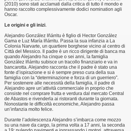
(2010) sono stati acclamati dalla critica di tutto il mondo e
hanno raccolto complessivamente dodici nomination agli
asettesima edizione del Premio Strega.
Oscar.
 ormai non piu esordiente, bensi ampiamente radicato nel n
Le origini e gli inizi
.
Alejandro González Iñárritu è figlio di Hector González
presenta l'esordio enigmatico e avvincente di Marcello Simoni
Gama e Luz María Iñárritu. Passa la sua infanzia a La
Colonia Narvarte, un quartiere borghese vicino al centro di
ccomandati Se Ti Piacciono nel mese di Aprile 2013.
Città del Messico. Il padre è un ricco dirigente di banca ma
quando Alejandro ha cinque o sei anni, la famiglia
González Iñárritu subisce un tracollo finanziario e va in
tolo di quella che dovrebbe essere la quadrilogia di Carlos R
bancarotta. Alejandro racconta che il padre è stato una
fonte d’ispirazione e si è sempre preso cura della sua
e 40 lingue, le sue opere hanno conquistato milioni di lettor
famiglia con la “determinazione e forza di un guerriero”.
Per sostenere alle necessità della famiglia, il padre di
campione di vendite, Il cacciatore di aquiloni.
Alejandro apre un’attività commerciale in proprio che
consiste nel comprare frutta e verdura dal mercato Central
de Abastos e rivenderla ai ristoranti durante la giornata.
ro di Jeffery Deaver dedicato al criminologo tetraplegico Li
Nonostante le difficoltà economiche, Alejandro passa
un’infanzia molto felice.
tipico, un viaggio interiore di Isabel Allende nell'incontam
Durante l’adolescenza Alejandro s’imbarca come mozzo
i latinoamericane di maggior successo al mondo.
su una nave da cargo, la prima volta a 17 anni, la seconda
a 19: pulendo pavimenti e ingrassando i motori, attraversa