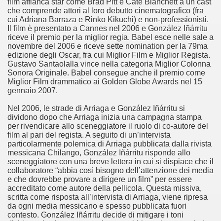
film affianca star come Brad Pitt e Cate Blanchett a un cast
che comprende attori al loro debutto cinematografico (fra
cui Adriana Barraza e Rinko Kikuchi) e non-professionisti.
Il film è presentato a Cannes nel 2006 e González Iñárritu
riceve il premio per la miglior regia. Babel esce nelle sale a
novembre del 2006 e riceve sette nomination per la 79ma
edizione degli Oscar, fra cui Miglior Film e Miglior Regista.
Gustavo Santaolalla vince nella categoria Miglior Colonna
Sonora Originale. Babel consegue anche il premio come
Miglior Film drammatico ai Golden Globe Awards nel 15
gennaio 2007.
cosiddetta Trilogia sulla morte
Nel 2006, le strade di Arriaga e González Iñárritu si
dividono dopo che Arriaga inizia una campagna stampa
per rivendicare allo sceneggiatore il ruolo di co-autore del
film al pari del regista. A seguito di un’intervista
particolarmente polemica di Arriaga pubblicata dalla rivista
messicana Chilango, González Iñárritu risponde allo
sceneggiatore con una breve lettera in cui si dispiace che il
collaboratore “abbia così bisogno dell’attenzione dei media
e che dovrebbe provare a dirigere un film” per essere
accreditato come autore della pellicola. Questa missiva,
scritta come risposta all’intervista di Arriaga, viene ripresa
da ogni media messicano e spesso pubblicata fuori
contesto. González Iñárritu decide di mitigare i toni