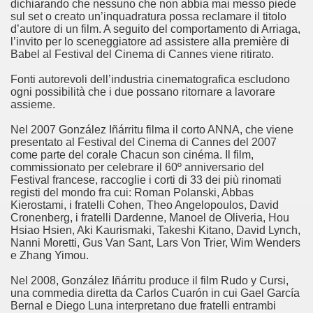
dichiarando che nessuno che non abbia mai messo piede
sul set o creato un’inquadratura possa reclamare il titolo
d’autore di un film. A seguito del comportamento di Arriaga,
l’invito per lo sceneggiatore ad assistere alla première di
Babel al Festival del Cinema di Cannes viene ritirato.
Fonti autorevoli dell’industria cinematografica escludono
ogni possibilità che i due possano ritornare a lavorare
assieme.
Nel 2007 González Iñárritu filma il corto ANNA, che viene
presentato al Festival del Cinema di Cannes del 2007
come parte del corale Chacun son cinéma. Il film,
commissionato per celebrare il 60º anniversario del
Festival francese, raccoglie i corti di 33 dei più rinomati
ccomandati Se Ti Piacciono nel mese di Aprile 2014.
registi del mondo fra cui: Roman Polanski, Abbas
Kierostami, i fratelli Cohen, Theo Angelopoulos, David
Cronenberg, i fratelli Dardenne, Manoel de Oliveria, Hou
Hsiao Hsien, Aki Kaurismaki, Takeshi Kitano, David Lynch,
Nanni Moretti, Gus Van Sant, Lars Von Trier, Wim Wenders
e Zhang Yimou.
Nel 2008, González Iñárritu produce il film Rudo y Cursi,
una commedia diretta da Carlos Cuarón in cui Gael García
Bernal e Diego Luna interpretano due fratelli entrambi