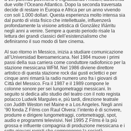
due volte l’Oceano Atlantico. Dopo la seconda traversata
no psicopatico assoldato dal potere per poter incastrare un
decide di restare in Europa e Africa per un anno vivendo
con soli 1.000 dollari. Questa esperienza molto intensa sia
ane risiede quasi esclusivamente nella sua enorme capacità di
dal punto di vista fisico che intellettuale, influenzerà
profondamente la visione artistica di González Iñárritu
ccomandati Se Ti Piacciono nel mese di Maggio 2013.
negli anni a venire. Sempre a questo periodo risale la
lettura dei grandi classici dell’esistenzialismo che
definiranno il suo modo di fare cinema.
le minacce e la vita sotto scorta.
Al suo ritorno in Messico, inizia a studiare comunicazione
omico e nel sogno di dominio della camorra.
all’Universidad Iberoamericana. Nel 1984 muove i primi
passi della sua carriera come conduttore radiofonico per la
lizzati 40 milioni di insetti appositamente allevati.
stazione messicana WFM. Nel 1986 diviene direttore
artistico di questa stazione rock dai gusti eclettici e per
cinque anni rimarrà la radio numero uno fra i giovani di
io nella cultura contemporanea.
Città del Messico. Fra il 1987 e il 1989 compone le
colonne sonore per sei lungometraggi messicani. In
The Dark Secret – Rhapsody of Fire.
seguito si dedica allo studio del teatro con il noto regista
polacco Ludwik Margules e, più tardi, direzione teatrale
te).
con Judith Weston nel Maine e a Los Angeles. Negli anni
’90 fonda Z Films con Raul Olvera: l’intento è di scrivere,
produrre e dirigere lungometraggi, cortometraggi, spot,
te).
audio e programmi televisivi. Nel 1995 Z Films è la più
grossa e influente compagnia di produzione messicana e i
ccomandati Se Ti Piacciono nel mese di Luglio 2013.
sette giovani registi che compongono la società