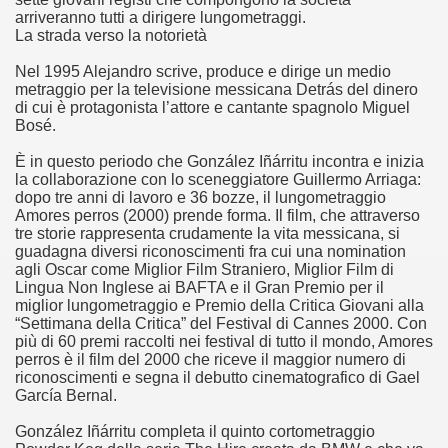
arriveranno tutti a dirigere lungometraggi.
La strada verso la notorietà
ller e suspense a cui fa da sfondo il retroscena della politic
Nel 1995 Alejandro scrive, produce e dirige un medio
ller e suspense a cui fa da sfondo il retroscena della politic
metraggio per la televisione messicana Detrás del dinero
di cui è protagonista l’attore e cantante spagnolo Miguel
ccomandati Se Ti Piacciono nel mese di Settembre 2013.
Bosé.
È in questo periodo che González Iñárritu incontra e inizia
la collaborazione con lo sceneggiatore Guillermo Arriaga:
dopo tre anni di lavoro e 36 bozze, il lungometraggio
Amores perros (2000) prende forma. Il film, che attraverso
tre storie rappresenta crudamente la vita messicana, si
ccomandati Se Ti Piacciono nel mese di Dicembre 2013.
guadagna diversi riconoscimenti fra cui una nomination
agli Oscar come Miglior Film Straniero, Miglior Film di
Lingua Non Inglese ai BAFTA e il Gran Premio per il
artin Scorsese
miglior lungometraggio e Premio della Critica Giovani alla
“Settimana della Critica” del Festival di Cannes 2000. Con
 un mondo migliore.
più di 60 premi raccolti nei festival di tutto il mondo, Amores
perros è il film del 2000 che riceve il maggior numero di
 di David Lynch
riconoscimenti e segna il debutto cinematografico di Gael
García Bernal.
hriller classico
González Iñárritu completa il quinto cortometraggio