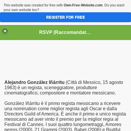
This website was created for free with
Own-Free-Website.com
. Do you want
your own website too?
REGISTER FOR FREE
HOME
BIOGRAFIE
CINEMA
RSVP (Raccomandati Se Vi Piacciono)
DATABASE LIBRI
LIBRI
MUSICA
OFF THE RECORDS
SERIE TV
Alejandro González Iñárritu
(Città di Messico, 15 agosto
1963) è un regista, sceneggiatore, produttore
cinematografico, compositore e montatore messicano.
González Iñárritu è il primo regista messicano a ricevere
una nomination come miglior regista agli Oscar e dalla
Directors Guild of America. È anche il primo e unico regista
messicano ad aver vinto il premio per la miglior regia al
Festival di Cannes. I suoi quattro lungometraggi, Amores
perros (2000), 21 Grammi (2003), Babel (2006) e Biutiful