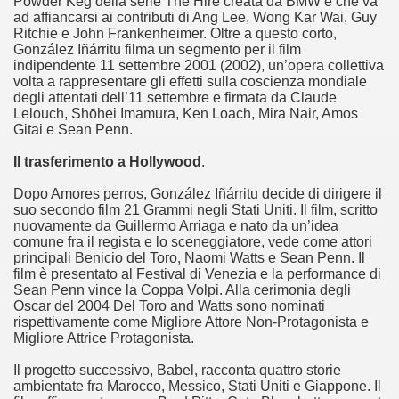
Powder Keg della serie The Hire creata da BMW e che va
 considerabile un esempio di film noir moderno
ad affiancarsi ai contributi di Ang Lee, Wong Kar Wai, Guy
Ritchie e John Frankenheimer. Oltre a questo corto,
ziale, troppo parziale.
González Iñárritu filma un segmento per il film
indipendente 11 settembre 2001 (2002), un’opera collettiva
volta a rappresentare gli effetti sulla coscienza mondiale
decenni è riuscito a tenere alto il proprio nome, è anche meri
degli attentati dell’11 settembre e firmata da Claude
Lelouch, Shōhei Imamura, Ken Loach, Mira Nair, Amos
ne)
Gitai e Sean Penn.
più nella storia del cinema
Il trasferimento a Hollywood
.
Dopo Amores perros, González Iñárritu decide di dirigere il
suo secondo film 21 Grammi negli Stati Uniti. Il film, scritto
nuovamente da Guillermo Arriaga e nato da un’idea
comune fra il regista e lo sceneggiatore, vede come attori
principali Benicio del Toro, Naomi Watts e Sean Penn. Il
film è presentato al Festival di Venezia e la performance di
Sean Penn vince la Coppa Volpi. Alla cerimonia degli
Oscar del 2004 Del Toro and Watts sono nominati
rispettivamente come Migliore Attore Non-Protagonista e
Migliore Attrice Protagonista.
Il progetto successivo, Babel, racconta quattro storie
ambientate fra Marocco, Messico, Stati Uniti e Giappone. Il