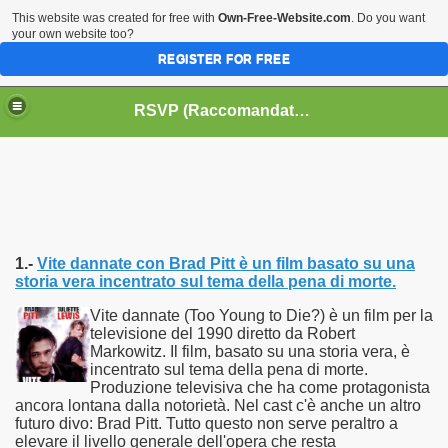
This website was created for free with
Own-Free-Website.com
. Do you want
your own website too?
REGISTER FOR FREE
HOME
BIOGRAFIE
CINEMA
RSVP (Raccomandati Se Vi Piacciono)
DATABASE LIBRI
LIBRI
MUSICA
OFF THE RECORDS
SERIE TV
1.-
Vite dannate con Brad Pitt è un film basato su una
storia vera incentrato sul tema della pena di morte.
Vite dannate (Too Young to Die?) è un film per la
televisione del 1990 diretto da Robert
Markowitz. Il film, basato su una storia vera, è
incentrato sul tema della pena di morte.
Produzione televisiva che ha come protagonista
ancora lontana dalla notorietà. Nel cast c'è anche un altro
futuro divo: Brad Pitt. Tutto questo non serve peraltro a
elevare il livello generale dell'opera che resta