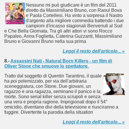
 considerabile un esempio di film noir moderno
Nessuno mi può giudicare è un film del 2011
diretto da Massimiliano Bruno, con Raoul Bova
e Paola Cortellesi. Ha vinto a sorpresa il Nastro
ziale, troppo parziale.
d'argento alla migliore commedia battendo i due
campioni d'incasso stagionali Benvenuti al Sud
decenni è riuscito a tenere alto il proprio nome, è anche meri
e Che Bella Giornata. Tra gli altri attori vi sono Rocco
Papaleo, Anna Foglietta, Caterina Guzzanti, Massimiliano
ne)
Bruno e Giovanni Bruno nella sua prima
Leggi il resto dell'articolo... »
più nella storia del cinema
8.-
Assassini Nati - Natural Born Killers - un film di
Oliver Stone che smuove lo spettatore.
Tratto dal soggetto di Quentin Tarantino, il quale
ha poi polemizzato, per via dell'arbitraria
sceneggiatura, con Stone. Due giovani, un
ragazzo e una ragazza, seminano il panico e la
morte. Sono serial killer senza scrupoli e senza
una vera e propria ragione. Imprigionati dopo il 54°
omicidio, diventano divi della televisione e riusciranno a
fuggire. Divertente la parodia della situation
Leggi il resto dell'articolo... »