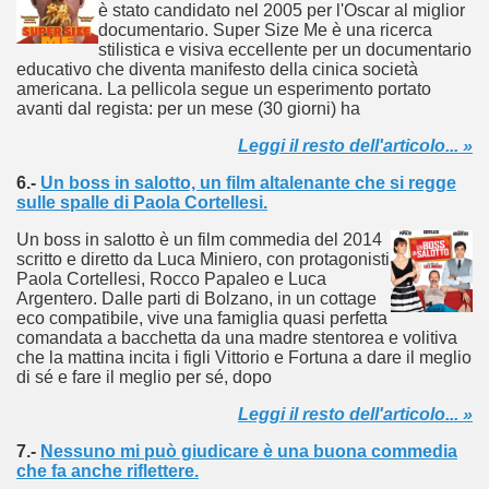
è stato candidato nel 2005 per l'Oscar al miglior
documentario. Super Size Me è una ricerca
ller e suspense a cui fa da sfondo il retroscena della politic
stilistica e visiva eccellente per un documentario
educativo che diventa manifesto della cinica società
ller e suspense a cui fa da sfondo il retroscena della politic
americana. La pellicola segue un esperimento portato
avanti dal regista: per un mese (30 giorni) ha
ccomandati Se Ti Piacciono nel mese di Settembre 2013.
Leggi il resto dell'articolo... »
6.-
Un boss in salotto, un film altalenante che si regge
sulle spalle di Paola Cortellesi.
Un boss in salotto è un film commedia del 2014
scritto e diretto da Luca Miniero, con protagonisti
ccomandati Se Ti Piacciono nel mese di Dicembre 2013.
Paola Cortellesi, Rocco Papaleo e Luca
Argentero. Dalle parti di Bolzano, in un cottage
artin Scorsese
eco compatibile, vive una famiglia quasi perfetta
comandata a bacchetta da una madre stentorea e volitiva
che la mattina incita i figli Vittorio e Fortuna a dare il meglio
 un mondo migliore.
di sé e fare il meglio per sé, dopo
 di David Lynch
Leggi il resto dell'articolo... »
7.-
Nessuno mi può giudicare è una buona commedia
hriller classico
che fa anche riflettere.