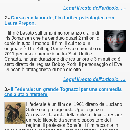
Leggi il resto dell'articolo... »
asettesima edizione del Premio Strega.
2.-
Corsa con la morte, film thriller psicologico con
Laura Prepon.
 ormai non piu esordiente, bensi ampiamente radicato nel n
Il film è basato sull’omonimo romanzo giallo di
presenta l'esordio enigmatico e avvincente di Marcello Simoni
Iris Johansen che ha venduto quasi 2 milioni di
copie in tutto il mondo. Il film, il cui titolo in
originale è The Killing Game è stato prodotto nel
ccomandati Se Ti Piacciono nel mese di Aprile 2013.
2011 per una coproduzione tra Stati Uniti e
Canada, ha una durazione di circa un'ora e 3 minuti ed è
tolo di quella che dovrebbe essere la quadrilogia di Carlos R
stato diretto dal regista Bobby Roth. Il personaggio di Eve
Duncan è protagonista di ben diciotto
e 40 lingue, le sue opere hanno conquistato milioni di lettor
Leggi il resto dell'articolo... »
campione di vendite, Il cacciatore di aquiloni.
3.-
Il Federale: un grande Tognazzi per una commedia
che aiuta a riflettere.
ro di Jeffery Deaver dedicato al criminologo tetraplegico Li
Il federale è un film del 1961 diretto da Luciano
Salce con protagonista Ugo Tognazzi.
tipico, un viaggio interiore di Isabel Allende nell'incontam
Arcovazzi, fascista della milizia, deve arrestare
un noto filosofo da sempre oppositore del
i latinoamericane di maggior successo al mondo.
regime, il professor Bonafè: il film racconta in