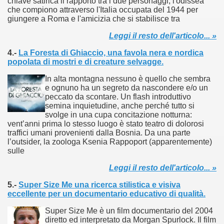
chiave satirica il rapporto tra i due personaggi, l'odissea
no psicopatico assoldato dal potere per poter incastrare un
che compiono attraverso l'Italia occupata del 1944 per
giungere a Roma e l'amicizia che si stabilisce tra
ane risiede quasi esclusivamente nella sua enorme capacità di
Leggi il resto dell'articolo... »
ccomandati Se Ti Piacciono nel mese di Maggio 2013.
4.-
La Foresta di Ghiaccio, una favola nera e nordica
popolata di mostri e di creature selvagge.
le minacce e la vita sotto scorta.
In alta montagna nessuno è quello che sembra
e ognuno ha un segreto da nascondere e/o un
omico e nel sogno di dominio della camorra.
peccato da scontare. Un flash introduttivo
semina inquietudine, anche perché tutto si
svolge in una cupa concitazione notturna:
lizzati 40 milioni di insetti appositamente allevati.
vent’anni prima lo stesso luogo è stato teatro di dolorosi
traffici umani provenienti dalla Bosnia. Da una parte
io nella cultura contemporanea.
l’outsider, la zoologa Ksenia Rappoport (apparentemente)
sulle
The Dark Secret – Rhapsody of Fire.
Leggi il resto dell'articolo... »
te).
5.-
Super Size Me una ricerca stilistica e visiva
eccellente per un documentario educativo di qualità.
te).
Super Size Me è un film documentario del 2004
diretto ed interpretato da Morgan Spurlock. Il film
ccomandati Se Ti Piacciono nel mese di Luglio 2013.