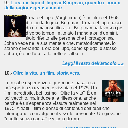
9.-
L'ora del lupo di Ingmar Bergman, quando il sonno
della ragione genera mostri.
L'ora del lupo (Vargtimmen) è un film del 1968
diretto da Ingmar Bergman. L'ora del lupo nasce
da un manoscritto a cui Bergman ha lavorato per
diverso tempo, intitolato I mangiatori d'uomini,
titolo riferito alle persone che il protagonista
Johan vede nella sua mente e che, metaforicamente, lo
stanno divorando. L'ora del lupo, come spiega lo stesso
Johan, è quell'ora tra la notte e l'alba in
cosiddetta Trilogia sulla morte
Leggi il resto dell'articolo... »
10.-
Oltre la vita, un film, storia vera.
Film sulle esperienze di pre-morte, basato su
un'esperienza realmente vissuta nel 1975. Un
film incredibile, bellissimo: “Oltre la vita”. È un
po' vecchio, ma induce alla riflessione, anche
perché è un'esperienza vissuta realmente nel
1975. A tratti il film è denso di contenuti spirituali che
interrogano, coinvolgono il vissuto personale. Un giovane
"ribelle senza causa" è vittima di uno