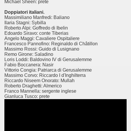
Michael Sheen: prete
Doppiatori italiani.
Massimiliano Manfredi: Baliano
Ilaria Stagni: Sybilla
Roberto Alpi: Goffredo di Ibelin
Edoardo Siravo: conte Tiberias
Angelo Maggi: Cavaliere Ospitaliere
Francesco Pannofino: Reginaldo di Châtillon
Massimo Rossi: Guido di Lusignano
Remo Girone: Saladino
Loris Loddi: Baldovino IV di Gerusalemme
Fabio Boccanera: Nasir
Vittorio Congia: Patriarca di Gerusalemme
Massimo Corvo: Riccardo I d'Inghilterra
ccomandati Se Ti Piacciono nel mese di Aprile 2014.
Riccardo Niseem Onorato: Mullah
Roberto Draghetti: Almerico
Franco Mannella: sergente inglese
Gianluca Tusco: prete