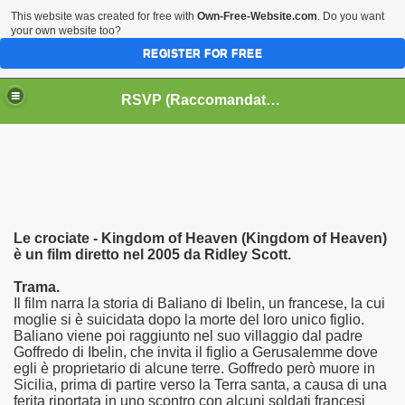
This website was created for free with
Own-Free-Website.com
. Do you want
your own website too?
REGISTER FOR FREE
HOME
BIOGRAFIE
CINEMA
RSVP (Raccomandati Se Vi Piacciono)
DATABASE LIBRI
LIBRI
MUSICA
OFF THE RECORDS
SERIE TV
Le crociate - Kingdom of Heaven (Kingdom of Heaven)
è un film diretto nel 2005 da Ridley Scott.
Trama.
Il film narra la storia di Baliano di Ibelin, un francese, la cui
moglie si è suicidata dopo la morte del loro unico figlio.
Baliano viene poi raggiunto nel suo villaggio dal padre
Goffredo di Ibelin, che invita il figlio a Gerusalemme dove
egli è proprietario di alcune terre. Goffredo però muore in
Sicilia, prima di partire verso la Terra santa, a causa di una
ferita riportata in uno scontro con alcuni soldati francesi