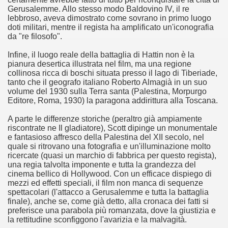
Gerusalemme. Allo stesso modo Baldovino IV, il re
lebbroso, aveva dimostrato come sovrano in primo luogo
ller e suspense a cui fa da sfondo il retroscena della politic
doti militari, mentre il regista ha amplificato un'iconografia
da "re filosofo".
ller e suspense a cui fa da sfondo il retroscena della politic
Infine, il luogo reale della battaglia di Hattin non è la
ccomandati Se Ti Piacciono nel mese di Settembre 2013.
pianura desertica illustrata nel film, ma una regione
collinosa ricca di boschi situata presso il lago di Tiberiade,
tanto che il geografo italiano Roberto Almagià in un suo
volume del 1930 sulla Terra santa (Palestina, Morpurgo
Editore, Roma, 1930) la paragona addirittura alla Toscana.
A parte le differenze storiche (peraltro già ampiamente
ccomandati Se Ti Piacciono nel mese di Dicembre 2013.
riscontrate ne Il gladiatore), Scott dipinge un monumentale
e fantasioso affresco della Palestina del XII secolo, nel
quale si ritrovano una fotografia e un'illuminazione molto
artin Scorsese
ricercate (quasi un marchio di fabbrica per questo regista),
una regia talvolta imponente e tutta la grandezza del
 un mondo migliore.
cinema bellico di Hollywood. Con un efficace dispiego di
mezzi ed effetti speciali, il film non manca di sequenze
 di David Lynch
spettacolari (l'attacco a Gerusalemme e tutta la battaglia
finale), anche se, come già detto, alla cronaca dei fatti si
preferisce una parabola più romanzata, dove la giustizia e
hriller classico
la rettitudine sconfiggono l'avarizia e la malvagità.