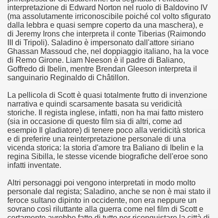
interpretazione di Edward Norton nel ruolo di Baldovino IV
no psicopatico assoldato dal potere per poter incastrare un
(ma assolutamente irriconoscibile poiché col volto sfigurato
dalla lebbra e quasi sempre coperto da una maschera), e
ane risiede quasi esclusivamente nella sua enorme capacità di
di Jeremy Irons che interpreta il conte Tiberias (Raimondo
III di Tripoli). Saladino è impersonato dall'attore siriano
ccomandati Se Ti Piacciono nel mese di Maggio 2013.
Ghassan Massoud che, nel doppiaggio italiano, ha la voce
di Remo Girone. Liam Neeson è il padre di Baliano,
Goffredo di Ibelin, mentre Brendan Gleeson interpreta il
le minacce e la vita sotto scorta.
sanguinario Reginaldo di Châtillon.
omico e nel sogno di dominio della camorra.
La pellicola di Scott è quasi totalmente frutto di invenzione
narrativa e quindi scarsamente basata su veridicità
lizzati 40 milioni di insetti appositamente allevati.
storiche. Il regista inglese, infatti, non ha mai fatto mistero
(sia in occasione di questo film sia di altri, come ad
esempio Il gladiatore) di tenere poco alla veridicità storica
io nella cultura contemporanea.
e di preferire una reinterpretazione personale di una
vicenda storica: la storia d'amore tra Baliano di Ibelin e la
The Dark Secret – Rhapsody of Fire.
regina Sibilla, le stesse vicende biografiche dell'eroe sono
infatti inventate.
te).
Altri personaggi poi vengono interpretati in modo molto
personale dal regista; Saladino, anche se non è mai stato il
te).
feroce sultano dipinto in occidente, non era neppure un
sovrano così riluttante alla guerra come nel film di Scott e
ccomandati Se Ti Piacciono nel mese di Luglio 2013.
certamente avrebbe fatto di tutto per riconquistare la città di