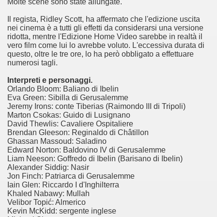
Molte scene sono state allungate.
Il regista, Ridley Scott, ha affermato che l'edizione uscita
nei cinema è a tutti gli effetti da considerarsi una versione
ridotta, mentre l'Edizione Home Video sarebbe in realtà il
vero film come lui lo avrebbe voluto. L'eccessiva durata di
questo, oltre le tre ore, lo ha però obbligato a effettuare
numerosi tagli.
Interpreti e personaggi.
Orlando Bloom: Baliano di Ibelin
cosiddetta Trilogia sulla morte
Eva Green: Sibilla di Gerusalemme
Jeremy Irons: conte Tiberias (Raimondo III di Tripoli)
Marton Csokas: Guido di Lusignano
David Thewlis: Cavaliere Ospitaliere
Brendan Gleeson: Reginaldo di Châtillon
Ghassan Massoud: Saladino
Edward Norton: Baldovino IV di Gerusalemme
Liam Neeson: Goffredo di Ibelin (Barisano di Ibelin)
Alexander Siddig: Nasir
Jon Finch: Patriarca di Gerusalemme
Iain Glen: Riccardo I d'Inghilterra
Khaled Nabawy: Mullah
Velibor Topić: Almerico
Kevin McKidd: sergente inglese