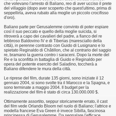
che volevano l'arresto di Baliano, reo di aver ucciso il prete
del villaggio (dopo aver scoperto che quest'ultimo, prima di
asettesima edizione del Premio Strega.
seppellirla, aveva rubato alla moglie un piccolo crocifisso
d'oro).
 ormai non piu esordiente, bensi ampiamente radicato nel n
Baliano parte per Gerusalemme convinto di poter espiare
così il suo peccato e quello della moglie suicida, si
presenta l'esordio enigmatico e avvincente di Marcello Simoni
ritroverà a capo dei cavalieri del padre, a fianco del re
lebbroso Baldovino IV e di Tiberias (maresciallo della
ccomandati Se Ti Piacciono nel mese di Aprile 2013.
città), in perenne contrasto con Guido di Lusignano e lo
spietato Reginaldo di Châtillon, che al contrario del saggio
re, bramano la guerra contro i saraceni. Dopo la morte del
tolo di quella che dovrebbe essere la quadrilogia di Carlos R
Re e la sconfitta in battaglia di Guido e Reginaldo per
opera del potente esercito del Saladino, toccherà a
e 40 lingue, le sue opere hanno conquistato milioni di lettor
Baliano difendere le mura della città.
campione di vendite, Il cacciatore di aquiloni.
Le riprese del film, durate 135 giorni, sono iniziate il 12
gennaio 2004, si sono svolte tra il Marocco e la Spagna, e
sono terminate a maggio 2004. Il budget per la
ro di Jeffery Deaver dedicato al criminologo tetraplegico Li
realizzazione del film è stato di circa 130.000.000 $.
tipico, un viaggio interiore di Isabel Allende nell'incontam
Ottimamente assortito, seppur storicamente errato, il cast
del film vede Orlando Bloom nel ruolo di Baliano; l'attrice e
i latinoamericane di maggior successo al mondo.
modella francese Eva Green è invece Sibilla, fascinosa
principessa di Gerusalemme. Da segnalare l'efficace