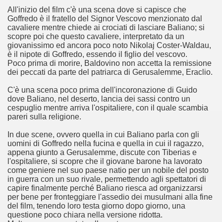
 considerabile un esempio di film noir moderno
All'inizio del film c'è una scena dove si capisce che
Goffredo è il fratello del Signor Vescovo menzionato dal
ziale, troppo parziale.
cavaliere mentre chiede ai crociati di lasciare Baliano; si
scopre poi che questo cavaliere, interpretato da un
giovanissimo ed ancora poco noto Nikolaj Coster-Waldau,
decenni è riuscito a tenere alto il proprio nome, è anche meri
è il nipote di Goffredo, essendo il figlio del vescovo.
Poco prima di morire, Baldovino non accetta la remissione
ne)
dei peccati da parte del patriarca di Gerusalemme, Eraclio.
più nella storia del cinema
C'è una scena poco prima dell'incoronazione di Guido
dove Baliano, nel deserto, lancia dei sassi contro un
cespuglio mentre arriva l'ospitaliere, con il quale scambia
pareri sulla religione.
In due scene, ovvero quella in cui Baliano parla con gli
uomini di Goffredo nella fucina e quella in cui il ragazzo,
appena giunto a Gerusalemme, discute con Tiberias e
l'ospitaliere, si scopre che il giovane barone ha lavorato
come geniere nel suo paese natio per un nobile del posto
in guerra con un suo rivale, permettendo agli spettatori di
capire finalmente perché Baliano riesca ad organizzarsi
per bene per fronteggiare l'assedio dei musulmani alla fine
del film, tenendo loro testa giorno dopo giorno, una
questione poco chiara nella versione ridotta.