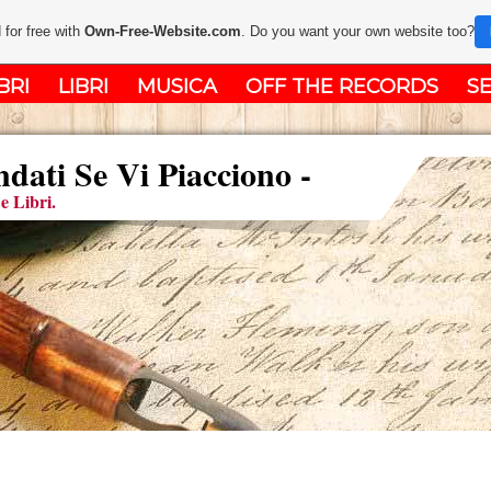
 for free with
Own-Free-Website.com
. Do you want your own website too?
BRI
LIBRI
MUSICA
OFF THE RECORDS
SE
ati Se Vi Piacciono -
e Libri.