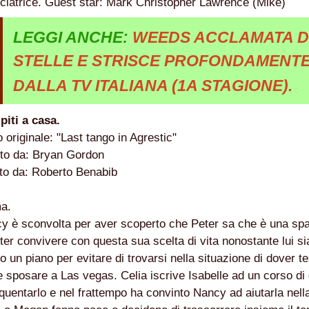
ciatrice. Guest star: Mark Christopher Lawrence (Mike)
LEGGI ANCHE:
WEEDS ACCLAMATA 
STELLE E STRISCE PROFONDAMENT
DALLA TV ITALIANA (1A STAGIONE).
LY
iti a casa.
ESERTO
o originale: "Last tango in Agrestic"
tto da: Bryan Gordon
tto da: Roberto Benabib
a.
y è sconvolta per aver scoperto che Peter sa che è una spacc
oter convivere con questa sua scelta di vita nonostante lui si
 SITO RACCOMANDATI SE TI PIACCIONO NEL MESE DI APRILE
o un piano per evitare di trovarsi nella situazione di dover te
e sposare a Las vegas. Celia iscrive Isabelle ad un corso di 
equentarlo e nel frattempo ha convinto Nancy ad aiutarla nel
SA