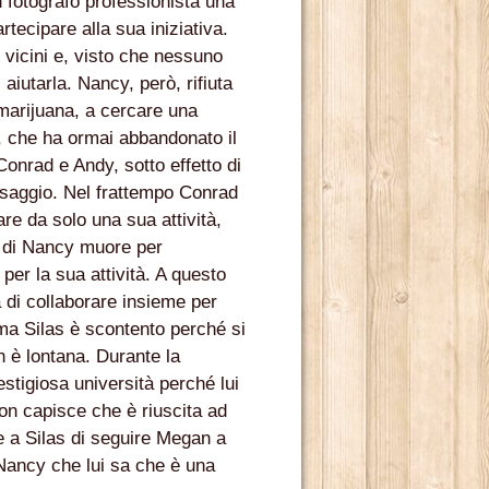
 fotografo professionista una
rtecipare alla sua iniziativa.
i vicini e, visto che nessuno
aiutarla. Nancy, però, rifiuta
marijuana, a cercare una
d, che ha ormai abbandonato il
Conrad e Andy, sotto effetto di
o saggio. Nel frattempo Conrad
are da solo una sua attività,
a di Nancy muore per
er la sua attività. A questo
à di collaborare insieme per
ma Silas è scontento perché si
 è lontana. Durante la
stigiosa università perché lui
on capisce che è riuscita ad
e a Silas di seguire Megan a
a Nancy che lui sa che è una