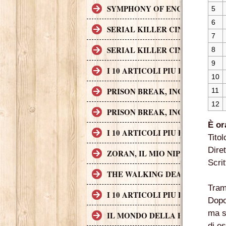
SYMPHONY OF ENCHANTED LAND
5
6
SERIAL KILLER CINEMATOGRAF
7
SERIAL KILLER CINEMATOGRAF
8
9
I 10 ARTICOLI PIU LETTI SUL
10
PRISON BREAK, INGEGNO, AZI
11
12
PRISON BREAK, INGEGNO, AZI
È or
I 10 ARTICOLI PIU LETTI SUL
Tito
Dire
ZORAN, IL MIO NIPOTE SCEMO
Scri
THE WALKING DEAD
Tra
I 10 ARTICOLI PIU LETTI SUL
Dopo
ma s
IL MONDO DELLA FINANZA S
di e