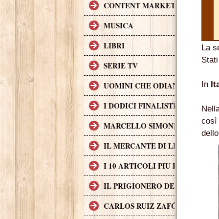
CONTENT MARKETING.
MUSICA
LIBRI
La s
Stat
SERIE TV
In
It
UOMINI CHE ODIANO LE DON
I DODICI FINALISTI IN DELL
Nell
così
MARCELLO SIMONI GIOVANE S
dell
IL MERCANTE DI LIBRI MALE
I 10 ARTICOLI PIU LETTI SUL
IL PRIGIONERO DEL CIELO, T
CARLOS RUIZ ZAFÓN TRADOTTO