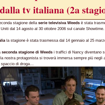
dalla tv italiana (2a stagi
econda stagione della
serie televisiva Weeds
è stata trasm
i Uniti dal 14 agosto al 30 ottobre 2006 sul canale Showtime.
alia
la stagione è stata trasmessa dal 14 gennaio al 25 marz
NE
A SESSANTASETTESIMA EDIZIONE DEL PREMIO STREGA.
a
seconda stagione di Weeds
i traffici di Nancy diventano 
 la nostra protagonista si troverà immersa sempre più negli as
CRITTORE ORMAI NON PIU ESORDIENTE, BENSI AMPIAMEN
o spaccio di droga…
DETTI RAPPRESENTA L'ESORDIO ENIGMATICO E AVVINCENT
 SITO RACCOMANDATI SE TI PIACCIONO NEL MESE DI APRILE
ERZO CAPITOLO DI QUELLA CHE DOVREBBE ESSERE LA QU
 IN OLTRE 40 LINGUE, LE SUE OPERE HANNO CONQUISTA