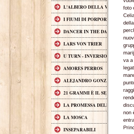
vuol
L'ALBERO DELLA VITA
foto 
Celia
I FIUMI DI PORPORA
dell
perc
DANCER IN THE DARK
nuov
LARS VON TRIER
grup
mari
U TURN - INVERSIONE DI MAR
va a
lega
AMORES PERROS
manc
ALEJANDRO GONZÁLEZ IÑÁR
punt
ragg
21 GRAMMI È IL SECONDO FI
rend
LA PROMESSA DELL'ASSASSIN
disc
non 
LA MOSCA
entr
Prin
INSEPARABILI