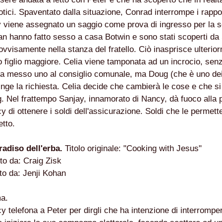
E MEDITA UN MONDO MIGLIORE.
otici. Spaventato dalla situazione, Conrad interrompe i rappo
 viene assegnato un saggio come prova di ingresso per la scu
ASCIENZA DI DAVID LYNCH
n hanno fatto sesso a casa Botwin e sono stati scoperti da
ovvisamente nella stanza del fratello. Ciò inasprisce ulterio
PETTI UN THRILLER CLASSICO
uo figlio maggiore. Celia viene tamponata ad un incrocio, se
E STORY, CONSIDERABILE UN ESEMPIO DI FILM NOIR MO
a messo uno al consiglio comunale, ma Doug (che è uno dei r
inge la richiesta. Celia decide che cambierà le cose e che si
FILM PARZIALE, TROPPO PARZIALE.
. Nel frattempo Sanjay, innamorato di Nancy, dà fuoco alla 
I ULTIMI DECENNI È RIUSCITO A TENERE ALTO IL PROPR
y di ottenere i soldi dell'assicurazione. Soldi che le permett
etto.
NIMAZIONE)
aradiso dell'erba.
Titolo originale: "Cooking with Jesus"
SSATO DI PIÙ NELLA STORIA DEL CINEMA
tto da: Craig Zisk
ELIRIO
tto da: Jenji Kohan
ma.
y telefona a Peter per dirgli che ha intenzione di interromper