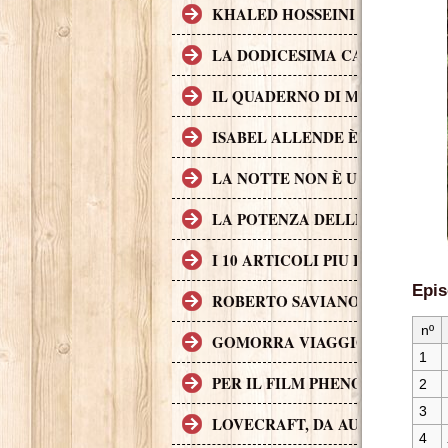
KHALED HOSSEINI L'AUTORE D
LA DODICESIMA CARTA È IL 
IL QUADERNO DI MAYA È UN 
ISABEL ALLENDE È UNA DELL
LA NOTTE NON È UN POSTO S
LA POTENZA DELLE STORIE L
I 10 ARTICOLI PIU LETTI SUL
Epis
ROBERTO SAVIANO, II CASO G
nº
GOMORRA VIAGGIO NELL'IMP
1
PER IL FILM PHENOMENA SONO 
2
3
LOVECRAFT, DA AUTORE A P
4