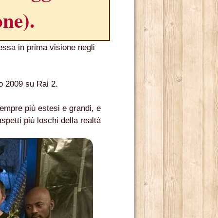
one).
essa in prima visione negli
o 2009 su Rai 2.
sempre più estesi e grandi, e
petti più loschi della realtà
TE RADICATO NEL NOSTRO PAESE.
E DI MARCELLO SIMONI.
 2013.
ADRILOGIA DI CARLOS RUIZ ZAFÓN.
TO MILIONI DI LETTORI E NUMEROSI PREMI NEI CINQUE 