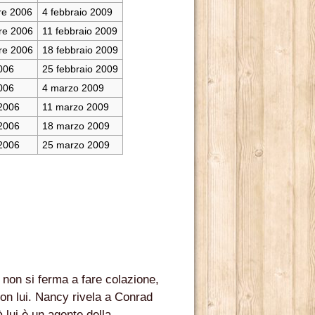
re 2006
4 febbraio 2009
re 2006
11 febbraio 2009
re 2006
18 febbraio 2009
006
25 febbraio 2009
006
4 marzo 2009
 2013.
 2006
11 marzo 2009
OSCENA DELLA POLITICA (1A STAGIONE).
 2006
18 marzo 2009
 2006
25 marzo 2009
OSCENA DELLA POLITICA (2A STAGIONE).
MBRE 2013.
BRE 2013.
non si ferma a fare colazione,
on lui. Nancy rivela a Conrad
 lui è un agente della