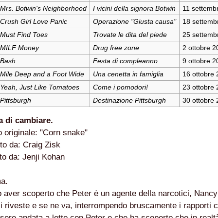
S II: THE DARK SECRET – RHAPSODY OF FIRE.
Mrs. Botwin's Neighborhood
I vicini della signora Botwin
11 settemb
Crush Girl Love Panic
Operazione "Giusta causa"
18 settemb
ICI (2A PARTE).
Must Find Toes
Trovate le dita del piede
25 settemb
ICI (1A PARTE).
MILF Money
Drug free zone
2 ottobre 2
Bash
Festa di compleanno
9 ottobre 2
 SITO RACCOMANDATI SE TI PIACCIONO NEL MESE DI LUGLIO
Mile Deep and a Foot Wide
Una cenetta in famiglia
16 ottobre
ONE, THRILLER E SUSPENSE A CUI FA DA SFONDO IL RETR
Yeah, Just Like Tomatoes
Come i pomodori!
23 ottobre
Pittsburgh
Destinazione Pittsburgh
30 ottobre
ONE, THRILLER E SUSPENSE A CUI FA DA SFONDO IL RETR
a di cambiare.
 SITO RACCOMANDATI SE TI PIACCIONO NEL MESE DI SETTE
lo originale: "Corn snake"
tto da: Craig Zisk
.
tto da: Jenji Kohan
ma.
 SITO RACCOMANDATI SE TI PIACCIONO NEL MESE DI DICEM
 aver scoperto che Peter è un agente della narcotici, Nancy 
i riveste e se ne va, interrompendo bruscamente i rapporti c
ECONDO MARTIN SCORSESE
ssere andata a letto con Peter e che ha scoperto che in realtà