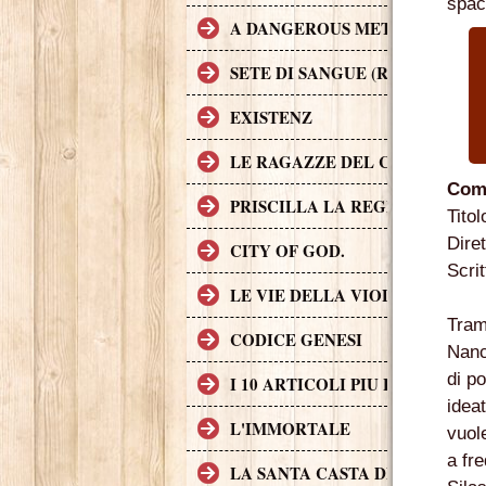
spac
A DANGEROUS METHOD
SETE DI SANGUE (RABID)
EXISTENZ
LE RAGAZZE DEL COYOTE UG
Comp
PRISCILLA LA REGINA DEL D
Titol
Dire
CITY OF GOD.
Scri
LE VIE DELLA VIOLENZA
Tram
CODICE GENESI
Nanc
di p
I 10 ARTICOLI PIU LETTI SUL
ideat
L'IMMORTALE
vuol
a fr
LA SANTA CASTA DELLA CHIE