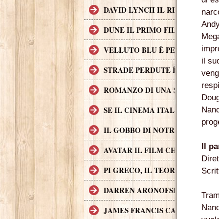
DAVID LYNCH IL REGISTA CH
narc
Andy
DUNE IL PRIMO FILM DI FANT
Mega
impr
VELLUTO BLU È PER MOLTI AS
il s
STRADE PERDUTE È UNA CRIM
veng
resp
ROMANZO DI UNA STRAGE, UN 
Doug
SE IL CINEMA ITALIANO DEGL
Nanc
prog
IL GOBBO DI NOTRE DAME (A
Il p
AVATAR IL FILM CHE HA INCA
Dire
PI GRECO, IL TEOREMA DEL D
Scri
DARREN ARONOFSKY
Tra
Nanc
JAMES FRANCIS CAMERON