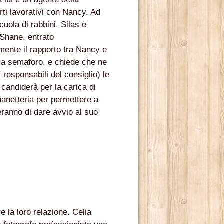
rti lavorativi con Nancy. Ad
ola di rabbini. Silas e
 Shane, entrato
rmente il rapporto tra Nancy e
nza semaforo, e chiede che ne
DERNO
esponsabili del consiglio) le
 candiderà per la carica di
panetteria per permettere a
IO NOME, È ANCHE MERITO DI MARCO TULLIO GIORDANA.
eranno di dare avvio al suo
e la loro relazione. Celia