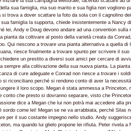
e iniziare la sua campagna elettorale, facendo scattare ad un
della sua famiglia, ma suo marito e sua figlia non vogliono pa
 si trova a dover scattare la foto da sola con il cagnolino de
a sua famiglia la supporta, chiede insistentemente a Nancy di 
hé lei, Andy e Doug devono andare ad una convention sulla 
a pianta da coltivare al posto della varietà creata da Conra
po. Qui riescono a trovare una pianta alternativa a quella di 
juana, riesce finalmente a trovare spunto per scrivere il su
CIA
 chiedere un prestito a diversi suoi amici per cercare di avvi
ta sempre alla coltivazione della sua nuova pianta. La piant
anza di cure adeguate e Conrad non riesce a trovare i soldi p
RITU
o si riconciliano perché si rendono conto di aver la necessit
iungere il loro scopo. Megan è stata ammessa a Princeton, 
LM DELLA COSIDDETTA TRILOGIA SULLA MORTE
e conto che presto si dovranno separare, visto che Princeton
O
ussione dice a Megan che lui non potrà mai accedere alla pre
è sordo come lei! Megan se ne va arrabbiata, perché Silas n
are per il suo costante impegno nello studio. Andy suggerisc
ceton, ma quando lui glielo propone lei rifiuta. Peter rivela 