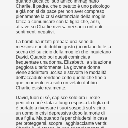
quando gioca col suo amico immaginario
Charlie. Il padre, che oltretutto è uno psicologo
ller e suspense a cui fa da sfondo il retroscena della politic
e già non si dà pace per non aver compreso
pienamente la crisi esistenziale della moglie,
fatica a comunicare con la figlia che, anzi,
ller e suspense a cui fa da sfondo il retroscena della politic
attraverso Charlie riversa nei suoi confronti
sentimenti negativi.
ccomandati Se Ti Piacciono nel mese di Settembre 2013.
La bambina infatti prepara una serie di
messinscene di dubbio gusto (ricordano tutte la
scena del suicidio della moglie) che inquietano
David. Quando poi questi comincia a
frequentare una donna, Elizabeth, la situazione
peggiora ulteriormente. La giovane donna
ccomandati Se Ti Piacciono nel mese di Dicembre 2013.
viene addirittura uccisa e stavolta le modalità
dell'accaduto rendono certo quello che fino a
quel momento era solo un velato dubbio:
artin Scorsese
Charlie esiste realmente.
 un mondo migliore.
David, fuori di sé, capisce solo ora il reale
pericolo cui è stata a lungo esposta la figlia ed
 di David Lynch
è portato a riversare i suoi sospetti sul vicino,
un uomo in crisi depressiva dopo la morte di
sua figlia. Ma quando fa per chiudersi in casa
hriller classico
per proteggersi, scopre l'agghiacciante verità: