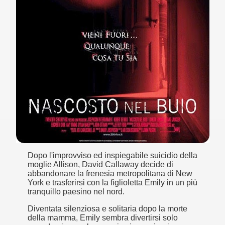
no psicopatico assoldato dal potere per poter incastrare un
ane risiede quasi esclusivamente nella sua enorme capacità di
ccomandati Se Ti Piacciono nel mese di Maggio 2013.
le minacce e la vita sotto scorta.
omico e nel sogno di dominio della camorra.
lizzati 40 milioni di insetti appositamente allevati.
io nella cultura contemporanea.
Dopo l'improvviso ed inspiegabile suicidio della
The Dark Secret – Rhapsody of Fire.
moglie Allison, David Callaway decide di
abbandonare la frenesia metropolitana di New
te).
York e trasferirsi con la figlioletta Emily in un più
tranquillo paesino nel nord.
te).
Diventata silenziosa e solitaria dopo la morte
della mamma, Emily sembra divertirsi solo
ccomandati Se Ti Piacciono nel mese di Luglio 2013.