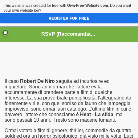
This website was created for free with
Own-Free-Website.com
. Do you want
your own website too?
REGISTER FOR FREE
HOME
BIOGRAFIE
CINEMA
RSVP (Raccomandati Se Vi Piacciono)
DATABASE LIBRI
LIBRI
MUSICA
OFF THE RECORDS
SERIE TV
Il caso
Robert De Niro
seguita ad incuriosire ed
inquietare. Sono anni ormai che l'attore evita
accuratamente di prendere parte a film di qualche
interesse. La sua proverbiale puntigliosità, l'atteggiamento
fortemente virile, con quel sorriso da fauno che lampeggia
improvviso, sono ormai fuori catalogo. L'ultimo film in cui è
davvero l'attore che conosciamo è
Heat - La sfida
, ma
sono passati 10 anni. Il resto sono macerie fumanti.
Ormai votato a film di genere, thriller, commedie da quattro
soldi ed ora un horror psicologico, già visto mille volte. Luci