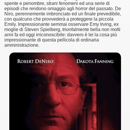
spente e penombre, strani fenomeni ed una serie di
episodi che rendono omaggio agli horror del passato. De
asettesima edizione del Premio Strega.
Niro, perennemente imbronciato ed un finale prevedibile,
con qualcuno che provvederà a proteggere la piccola
Emily. Impressionante semmai osservare Emy Irving, ex
 ormai non piu esordiente, bensi ampiamente radicato nel n
moglie di Steven Spielberg, trionfalmente bella non molti
anni fa ed oggi irriconoscibile: davvero è lei la cosa più
presenta l'esordio enigmatico e avvincente di Marcello Simoni
impressionante di questa pellicola di ordinaria
amministrazione.
ccomandati Se Ti Piacciono nel mese di Aprile 2013.
tolo di quella che dovrebbe essere la quadrilogia di Carlos R
e 40 lingue, le sue opere hanno conquistato milioni di lettor
campione di vendite, Il cacciatore di aquiloni.
ro di Jeffery Deaver dedicato al criminologo tetraplegico Li
tipico, un viaggio interiore di Isabel Allende nell'incontam
i latinoamericane di maggior successo al mondo.