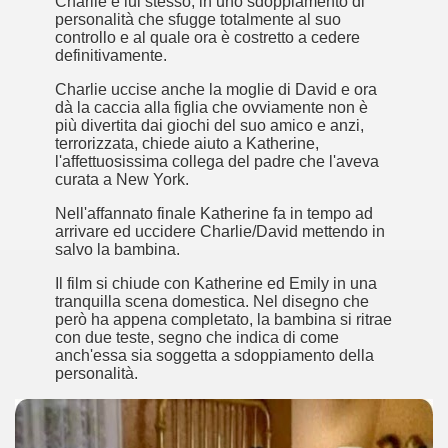
Charlie è lui stesso, in uno sdoppiamento di
 considerabile un esempio di film noir moderno
personalità che sfugge totalmente al suo
controllo e al quale ora è costretto a cedere
ziale, troppo parziale.
definitivamente.
Charlie uccise anche la moglie di David e ora
decenni è riuscito a tenere alto il proprio nome, è anche meri
dà la caccia alla figlia che ovviamente non è
più divertita dai giochi del suo amico e anzi,
ne)
terrorizzata, chiede aiuto a Katherine,
l'affettuosissima collega del padre che l'aveva
curata a New York.
più nella storia del cinema
Nell'affannato finale Katherine fa in tempo ad
arrivare ed uccidere Charlie/David mettendo in
salvo la bambina.
Il film si chiude con Katherine ed Emily in una
tranquilla scena domestica. Nel disegno che
però ha appena completato, la bambina si ritrae
con due teste, segno che indica di come
anch'essa sia soggetta a sdoppiamento della
personalità.