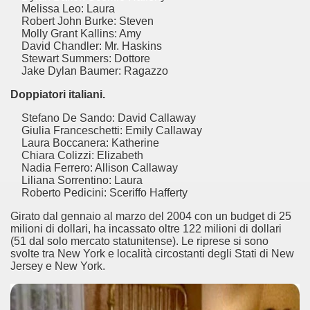
Melissa Leo: Laura
Robert John Burke: Steven
Molly Grant Kallins: Amy
David Chandler: Mr. Haskins
Stewart Summers: Dottore
Jake Dylan Baumer: Ragazzo
Doppiatori italiani.
Stefano De Sando: David Callaway
Giulia Franceschetti: Emily Callaway
Laura Boccanera: Katherine
Chiara Colizzi: Elizabeth
Nadia Ferrero: Allison Callaway
ccomandati Se Ti Piacciono nel mese di Aprile 2014.
Liliana Sorrentino: Laura
Roberto Pedicini: Sceriffo Hafferty
Girato dal gennaio al marzo del 2004 con un budget di 25
milioni di dollari, ha incassato oltre 122 milioni di dollari
(51 dal solo mercato statunitense). Le riprese si sono
svolte tra New York e località circostanti degli Stati di New
Jersey e New York.