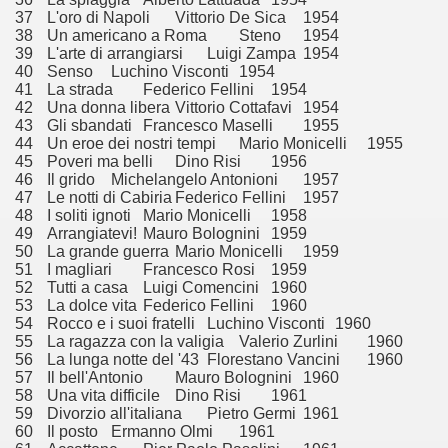
37
L'oro di Napoli
Vittorio De Sica
1954
38
Un americano a Roma
Steno
1954
ller e suspense a cui fa da sfondo il retroscena della politic
39
L'arte di arrangiarsi
Luigi Zampa
1954
40
Senso
Luchino Visconti
1954
ller e suspense a cui fa da sfondo il retroscena della politic
41
La strada
Federico Fellini
1954
42
Una donna libera
Vittorio Cottafavi
1954
ccomandati Se Ti Piacciono nel mese di Settembre 2013.
43
Gli sbandati
Francesco Maselli
1955
44
Un eroe dei nostri tempi
Mario Monicelli
1955
45
Poveri ma belli
Dino Risi
1956
46
Il grido
Michelangelo Antonioni
1957
47
Le notti di Cabiria
Federico Fellini
1957
48
I soliti ignoti
Mario Monicelli
1958
49
Arrangiatevi!
Mauro Bolognini
1959
ccomandati Se Ti Piacciono nel mese di Dicembre 2013.
50
La grande guerra
Mario Monicelli
1959
51
I magliari
Francesco Rosi
1959
52
Tutti a casa
Luigi Comencini
1960
artin Scorsese
53
La dolce vita
Federico Fellini
1960
54
Rocco e i suoi fratelli
Luchino Visconti
1960
 un mondo migliore.
55
La ragazza con la valigia
Valerio Zurlini
1960
56
La lunga notte del '43
Florestano Vancini
1960
 di David Lynch
57
Il bell'Antonio
Mauro Bolognini
1960
58
Una vita difficile
Dino Risi
1961
59
Divorzio all'italiana
Pietro Germi
1961
hriller classico
60
Il posto
Ermanno Olmi
1961