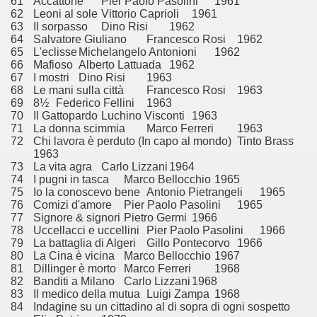
61
Accattone
Pier Paolo Pasolini
1961
 considerabile un esempio di film noir moderno
62
Leoni al sole
Vittorio Caprioli
1961
63
Il sorpasso
Dino Risi
1962
ziale, troppo parziale.
64
Salvatore Giuliano
Francesco Rosi
1962
65
L'eclisse
Michelangelo Antonioni
1962
66
Mafioso
Alberto Lattuada
1962
decenni è riuscito a tenere alto il proprio nome, è anche meri
67
I mostri
Dino Risi
1963
68
Le mani sulla città
Francesco Rosi
1963
ne)
69
8½
Federico Fellini
1963
70
Il Gattopardo
Luchino Visconti
1963
più nella storia del cinema
71
La donna scimmia
Marco Ferreri
1963
72
Chi lavora è perduto (In capo al mondo)
Tinto Brass
1963
73
La vita agra
Carlo Lizzani
1964
74
I pugni in tasca
Marco Bellocchio
1965
75
Io la conoscevo bene
Antonio Pietrangeli
1965
76
Comizi d'amore
Pier Paolo Pasolini
1965
77
Signore & signori
Pietro Germi
1966
78
Uccellacci e uccellini
Pier Paolo Pasolini
1966
79
La battaglia di Algeri
Gillo Pontecorvo
1966
80
La Cina è vicina
Marco Bellocchio
1967
81
Dillinger è morto
Marco Ferreri
1968
82
Banditi a Milano
Carlo Lizzani
1968
83
Il medico della mutua
Luigi Zampa
1968
84
Indagine su un cittadino al di sopra di ogni sospetto