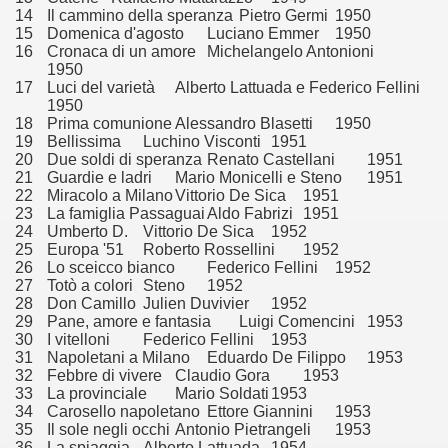
14
Il cammino della speranza
Pietro Germi
1950
no psicopatico assoldato dal potere per poter incastrare un
15
Domenica d'agosto
Luciano Emmer
1950
16
Cronaca di un amore
Michelangelo Antonioni
ane risiede quasi esclusivamente nella sua enorme capacità di
1950
17
Luci del varietà
Alberto Lattuada e Federico Fellini
ccomandati Se Ti Piacciono nel mese di Maggio 2013.
1950
18
Prima comunione
Alessandro Blasetti
1950
19
Bellissima
Luchino Visconti
1951
le minacce e la vita sotto scorta.
20
Due soldi di speranza
Renato Castellani
1951
21
Guardie e ladri
Mario Monicelli e Steno
1951
omico e nel sogno di dominio della camorra.
22
Miracolo a Milano
Vittorio De Sica
1951
23
La famiglia Passaguai
Aldo Fabrizi
1951
lizzati 40 milioni di insetti appositamente allevati.
24
Umberto D.
Vittorio De Sica
1952
25
Europa '51
Roberto Rossellini
1952
26
Lo sceicco bianco
Federico Fellini
1952
io nella cultura contemporanea.
27
Totò a colori
Steno
1952
28
Don Camillo
Julien Duvivier
1952
The Dark Secret – Rhapsody of Fire.
29
Pane, amore e fantasia
Luigi Comencini
1953
30
I vitelloni
Federico Fellini
1953
te).
31
Napoletani a Milano
Eduardo De Filippo
1953
32
Febbre di vivere
Claudio Gora
1953
33
La provinciale
Mario Soldati
1953
te).
34
Carosello napoletano
Ettore Giannini
1953
35
Il sole negli occhi
Antonio Pietrangeli
1953
ccomandati Se Ti Piacciono nel mese di Luglio 2013.
36
La spiaggia
Alberto Lattuada
1954