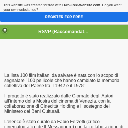
This website was created for free with
Own-Free-Website.com
. Do you want
your own website too?
REGISTER FOR FREE
HOME
BIOGRAFIE
CINEMA
RSVP (Raccomandati Se Vi Piacciono)
DATABASE LIBRI
LIBRI
MUSICA
OFF THE RECORDS
SERIE TV
La lista 100 film italiani da salvare è nata con lo scopo di
segnalare "100 pellicole che hanno cambiato la memoria
collettiva del Paese tra il 1942 e il 1978".
Il progetto è stato realizzato dalle Giornate degli Autori
all'interno della Mostra del cinema di Venezia, con la
collaborazione di Cinecittà Holding e il sostegno del
Ministero dei Beni Culturali.
L'elenco è stato curato da Fabio Ferzetti (critico
cinematografico de Il Messaggero) con la collaborazione di