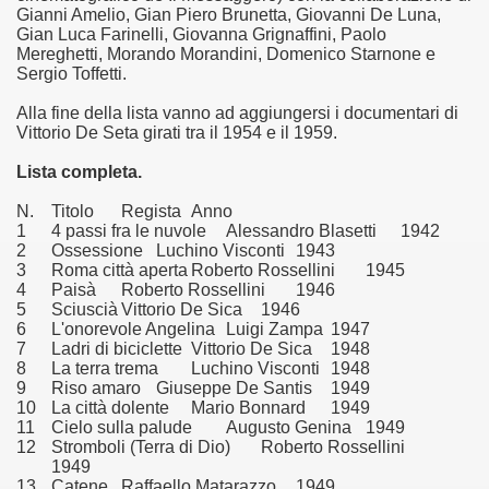
Gianni Amelio, Gian Piero Brunetta, Giovanni De Luna,
Gian Luca Farinelli, Giovanna Grignaffini, Paolo
asettesima edizione del Premio Strega.
Mereghetti, Morando Morandini, Domenico Starnone e
Sergio Toffetti.
 ormai non piu esordiente, bensi ampiamente radicato nel n
Alla fine della lista vanno ad aggiungersi i documentari di
Vittorio De Seta girati tra il 1954 e il 1959.
presenta l'esordio enigmatico e avvincente di Marcello Simoni
Lista completa.
ccomandati Se Ti Piacciono nel mese di Aprile 2013.
N.
Titolo
Regista
Anno
1
4 passi fra le nuvole
Alessandro Blasetti
1942
tolo di quella che dovrebbe essere la quadrilogia di Carlos R
2
Ossessione
Luchino Visconti
1943
3
Roma città aperta
Roberto Rossellini
1945
e 40 lingue, le sue opere hanno conquistato milioni di lettor
4
Paisà
Roberto Rossellini
1946
5
Sciuscià
Vittorio De Sica
1946
campione di vendite, Il cacciatore di aquiloni.
6
L'onorevole Angelina
Luigi Zampa
1947
7
Ladri di biciclette
Vittorio De Sica
1948
8
La terra trema
Luchino Visconti
1948
ro di Jeffery Deaver dedicato al criminologo tetraplegico Li
9
Riso amaro
Giuseppe De Santis
1949
10
La città dolente
Mario Bonnard
1949
tipico, un viaggio interiore di Isabel Allende nell'incontam
11
Cielo sulla palude
Augusto Genina
1949
12
Stromboli (Terra di Dio)
Roberto Rossellini
i latinoamericane di maggior successo al mondo.
1949
13
Catene
Raffaello Matarazzo
1949