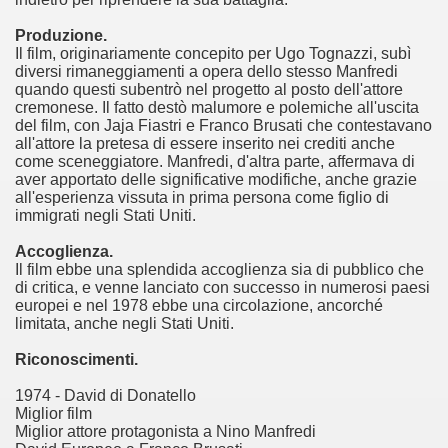
Produzione.
ller e suspense a cui fa da sfondo il retroscena della politic
Il film, originariamente concepito per Ugo Tognazzi, subì
diversi rimaneggiamenti a opera dello stesso Manfredi
ller e suspense a cui fa da sfondo il retroscena della politic
quando questi subentrò nel progetto al posto dell'attore
cremonese. Il fatto destò malumore e polemiche all'uscita
ccomandati Se Ti Piacciono nel mese di Settembre 2013.
del film, con Jaja Fiastri e Franco Brusati che contestavano
all'attore la pretesa di essere inserito nei crediti anche
come sceneggiatore. Manfredi, d'altra parte, affermava di
aver apportato delle significative modifiche, anche grazie
all'esperienza vissuta in prima persona come figlio di
immigrati negli Stati Uniti.
ccomandati Se Ti Piacciono nel mese di Dicembre 2013.
Accoglienza.
Il film ebbe una splendida accoglienza sia di pubblico che
di critica, e venne lanciato con successo in numerosi paesi
artin Scorsese
europei e nel 1978 ebbe una circolazione, ancorché
limitata, anche negli Stati Uniti.
 un mondo migliore.
Riconoscimenti.
 di David Lynch
1974 - David di Donatello
Miglior film
hriller classico
Miglior attore protagonista a Nino Manfredi