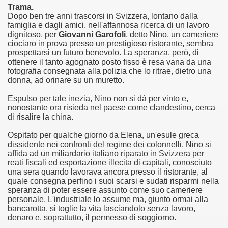
Trama.
Dopo ben tre anni trascorsi in Svizzera, lontano dalla
asettesima edizione del Premio Strega.
famiglia e dagli amici, nell'affannosa ricerca di un lavoro
dignitoso, per
Giovanni Garofoli
, detto Nino, un cameriere
 ormai non piu esordiente, bensi ampiamente radicato nel n
ciociaro in prova presso un prestigioso ristorante, sembra
prospettarsi un futuro benevolo. La speranza, però, di
ottenere il tanto agognato posto fisso è resa vana da una
presenta l'esordio enigmatico e avvincente di Marcello Simoni
fotografia consegnata alla polizia che lo ritrae, dietro una
donna, ad orinare su un muretto.
ccomandati Se Ti Piacciono nel mese di Aprile 2013.
Espulso per tale inezia, Nino non si dà per vinto e,
nonostante ora risieda nel paese come clandestino, cerca
tolo di quella che dovrebbe essere la quadrilogia di Carlos R
di risalire la china.
e 40 lingue, le sue opere hanno conquistato milioni di lettor
Ospitato per qualche giorno da Elena, un'esule greca
dissidente nei confronti del regime dei colonnelli, Nino si
campione di vendite, Il cacciatore di aquiloni.
affida ad un miliardario italiano riparato in Svizzera per
reati fiscali ed esportazione illecita di capitali, conosciuto
una sera quando lavorava ancora presso il ristorante, al
ro di Jeffery Deaver dedicato al criminologo tetraplegico Li
quale consegna perfino i suoi scarsi e sudati risparmi nella
speranza di poter essere assunto come suo cameriere
tipico, un viaggio interiore di Isabel Allende nell'incontam
personale. L'industriale lo assume ma, giunto ormai alla
bancarotta, si toglie la vita lasciandolo senza lavoro,
i latinoamericane di maggior successo al mondo.
denaro e, soprattutto, il permesso di soggiorno.