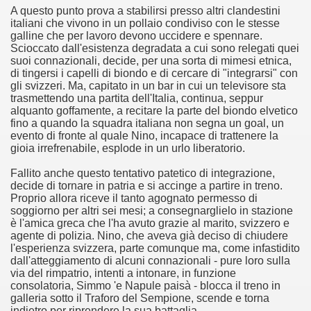
A questo punto prova a stabilirsi presso altri clandestini
no psicopatico assoldato dal potere per poter incastrare un
italiani che vivono in un pollaio condiviso con le stesse
galline che per lavoro devono uccidere e spennare.
ane risiede quasi esclusivamente nella sua enorme capacità di
Scioccato dall'esistenza degradata a cui sono relegati quei
suoi connazionali, decide, per una sorta di mimesi etnica,
ccomandati Se Ti Piacciono nel mese di Maggio 2013.
di tingersi i capelli di biondo e di cercare di "integrarsi" con
gli svizzeri. Ma, capitato in un bar in cui un televisore sta
trasmettendo una partita dell'Italia, continua, seppur
le minacce e la vita sotto scorta.
alquanto goffamente, a recitare la parte del biondo elvetico
fino a quando la squadra italiana non segna un goal, un
omico e nel sogno di dominio della camorra.
evento di fronte al quale Nino, incapace di trattenere la
gioia irrefrenabile, esplode in un urlo liberatorio.
lizzati 40 milioni di insetti appositamente allevati.
Fallito anche questo tentativo patetico di integrazione,
decide di tornare in patria e si accinge a partire in treno.
io nella cultura contemporanea.
Proprio allora riceve il tanto agognato permesso di
soggiorno per altri sei mesi; a consegnarglielo in stazione
The Dark Secret – Rhapsody of Fire.
è l'amica greca che l'ha avuto grazie al marito, svizzero e
agente di polizia. Nino, che aveva già deciso di chiudere
te).
l'esperienza svizzera, parte comunque ma, come infastidito
dall'atteggiamento di alcuni connazionali - pure loro sulla
via del rimpatrio, intenti a intonare, in funzione
te).
consolatoria, Simmo 'e Napule paisà - blocca il treno in
galleria sotto il Traforo del Sempione, scende e torna
ccomandati Se Ti Piacciono nel mese di Luglio 2013.
indietro per riprendere la sua battaglia.