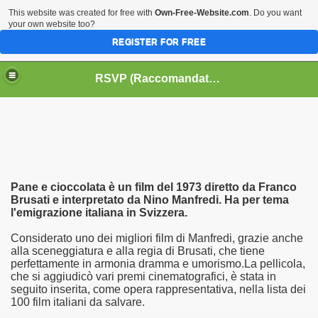
This website was created for free with
Own-Free-Website.com
. Do you want
your own website too?
REGISTER FOR FREE
HOME
BIOGRAFIE
CINEMA
RSVP (Raccomandati Se Vi Piacciono)
DATABASE LIBRI
LIBRI
MUSICA
OFF THE RECORDS
SERIE TV
Pane e cioccolata è un film del 1973 diretto da Franco
Brusati e interpretato da Nino Manfredi. Ha per tema
l'emigrazione italiana in Svizzera.
Considerato uno dei migliori film di Manfredi, grazie anche
alla sceneggiatura e alla regia di Brusati, che tiene
perfettamente in armonia dramma e umorismo.La pellicola,
che si aggiudicò vari premi cinematografici, è stata in
seguito inserita, come opera rappresentativa, nella lista dei
100 film italiani da salvare.