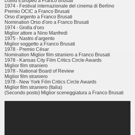
David Europeo a Franco Brusati
 considerabile un esempio di film noir moderno
1974 - Festival internazionale del cinema di Berlino
Premio OCIC a Franco Brusati
ziale, troppo parziale.
Orso d'argento a Franco Brusati
Nomination Orso d'oro a Franco Brusati
1974 - Grolla d'oro
decenni è riuscito a tenere alto il proprio nome, è anche meri
Miglior attore a Nino Manfredi
1975 - Nastro d'argento
ne)
Miglior soggetto a Franco Brusati
1978 - Premio César
più nella storia del cinema
Nomination Miglior film straniero a Franco Brusati
1978 - Kansas City Film Critics Circle Awards
Miglior film straniero
1978 - National Board of Review
Miglior film straniero
1978 - New York Film Critics Circle Awards
Miglior film straniero (Italia)
(Secondo posto) Miglior sceneggiatura a Franco Brusati