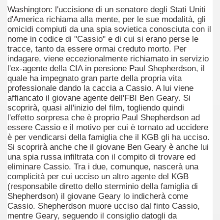
Washington: l'uccisione di un senatore degli Stati Uniti
ller e suspense a cui fa da sfondo il retroscena della politic
d'America richiama alla mente, per le sue modalità, gli
omicidi compiuti da una spia sovietica conosciuta con il
ller e suspense a cui fa da sfondo il retroscena della politic
nome in codice di "Cassio" e di cui si erano perse le
tracce, tanto da essere ormai creduto morto. Per
indagare, viene eccezionalmente richiamato in servizio
ccomandati Se Ti Piacciono nel mese di Settembre 2013.
l'ex-agente della CIA in pensione Paul Shepherdson, il
quale ha impegnato gran parte della propria vita
professionale dando la caccia a Cassio. A lui viene
affiancato il giovane agente dell'FBI Ben Geary. Si
scoprirà, quasi all'inizio del film, togliendo quindi
l'effetto sorpresa che è proprio Paul Shepherdson ad
ccomandati Se Ti Piacciono nel mese di Dicembre 2013.
essere Cassio e il motivo per cui è tornato ad uccidere
è per vendicarsi della famiglia che il KGB gli ha ucciso.
artin Scorsese
Si scoprirà anche che il giovane Ben Geary è anche lui
una spia russa infiltrata con il compito di trovare ed
 un mondo migliore.
eliminare Cassio. Tra i due, comunque, nascerà una
complicità per cui ucciso un altro agente del KGB
 di David Lynch
(responsabile diretto dello sterminio della famiglia di
Shepherdson) il giovane Geary lo indicherà come
hriller classico
Cassio. Shepherdson muore ucciso dal finto Cassio,
mentre Geary, seguendo il consiglio datogli da