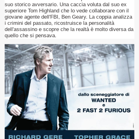
suo storico avversario. Una caccia voluta dal suo ex
superiore Tom Highland che lo vede collaborare con il
asettesima edizione del Premio Strega.
giovane agente dell'FBI, Ben Geary. La coppia analizza
i crimini del passato, ricostruisce la personalità
 ormai non piu esordiente, bensi ampiamente radicato nel n
dell'assassino e scopre che la realtà è molto diversa da
quello che si pensava.
presenta l'esordio enigmatico e avvincente di Marcello Simoni
ccomandati Se Ti Piacciono nel mese di Aprile 2013.
tolo di quella che dovrebbe essere la quadrilogia di Carlos R
e 40 lingue, le sue opere hanno conquistato milioni di lettor
campione di vendite, Il cacciatore di aquiloni.
ro di Jeffery Deaver dedicato al criminologo tetraplegico Li
tipico, un viaggio interiore di Isabel Allende nell'incontam
i latinoamericane di maggior successo al mondo.