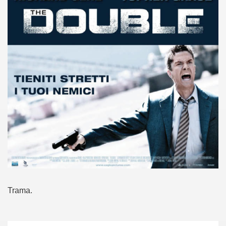
no psicopatico assoldato dal potere per poter incastrare un
ane risiede quasi esclusivamente nella sua enorme capacità di
ccomandati Se Ti Piacciono nel mese di Maggio 2013.
le minacce e la vita sotto scorta.
omico e nel sogno di dominio della camorra.
lizzati 40 milioni di insetti appositamente allevati.
io nella cultura contemporanea.
The Dark Secret – Rhapsody of Fire.
te).
Trama.
te).
ccomandati Se Ti Piacciono nel mese di Luglio 2013.