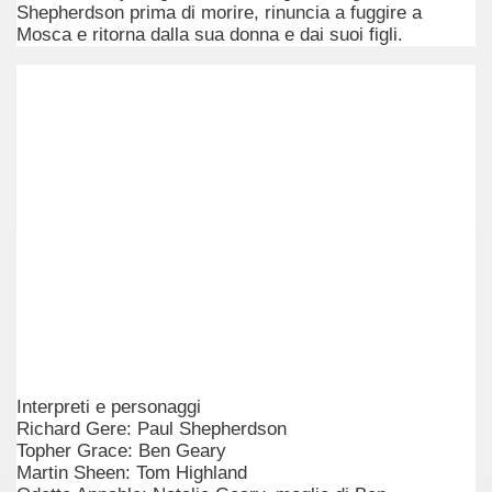
Shepherdson prima di morire, rinuncia a fuggire a
 considerabile un esempio di film noir moderno
Mosca e ritorna dalla sua donna e dai suoi figli.
ziale, troppo parziale.
decenni è riuscito a tenere alto il proprio nome, è anche meri
ne)
più nella storia del cinema
Interpreti e personaggi
Richard Gere: Paul Shepherdson
Topher Grace: Ben Geary
Martin Sheen: Tom Highland