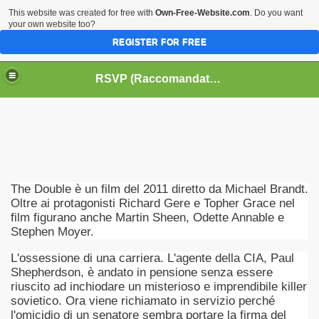
This website was created for free with
Own-Free-Website.com
. Do you want
your own website too?
REGISTER FOR FREE
HOME
BIOGRAFIE
CINEMA
RSVP (Raccomandati Se Vi Piacciono)
DATABASE LIBRI
LIBRI
MUSICA
OFF THE RECORDS
SERIE TV
The Double è un film del 2011 diretto da Michael Brandt.
Oltre ai protagonisti Richard Gere e Topher Grace nel
film figurano anche Martin Sheen, Odette Annable e
Stephen Moyer.
L'ossessione di una carriera. L'agente della CIA, Paul
Shepherdson, è andato in pensione senza essere
riuscito ad inchiodare un misterioso e imprendibile killer
sovietico. Ora viene richiamato in servizio perché
l'omicidio di un senatore sembra portare la firma del