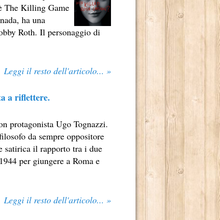
le è The Killing Game
ILONI.
anada, ha una
LOGO TETRAPLEGICO LINCOLN RHYME.
Bobby Roth. Il personaggio di
LENDE NELL'INCONTAMINATO ARCIPELAGO DI CHILOÉ.
 MONDO.
Leggi il resto dell'articolo... »
TER INCASTRARE UN PEZZO GROSSO DELLA MAFIA CINESE
 a riflettere.
UA ENORME CAPACITÀ DI CONTROLLARE “LA SCRITTURA”
 con protagonista Ugo Tognazzi.
O 2013.
 filosofo da sempre oppositore
 satirica il rapporto tra i due
l 1944 per giungere a Roma e
RRA.
E ALLEVATI.
Leggi il resto dell'articolo... »