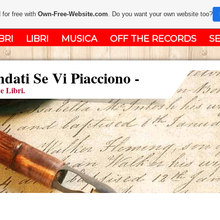
 for free with
Own-Free-Website.com
. Do you want your own website too?
BRI
LIBRI
MUSICA
OFF THE RECORDS
SE
ati Se Vi Piacciono -
e Libri.