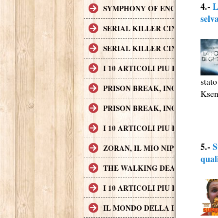
4.-
L
SYMPHONY OF ENCHANTED LAND
selv
SERIAL KILLER CINEMATOGRAF
SERIAL KILLER CINEMATOGRAF
I 10 ARTICOLI PIU LETTI SUL
stato
PRISON BREAK, INGEGNO, AZI
Ksen
PRISON BREAK, INGEGNO, AZI
I 10 ARTICOLI PIU LETTI SUL
5.-
S
ZORAN, IL MIO NIPOTE SCEMO
qual
THE WALKING DEAD
I 10 ARTICOLI PIU LETTI SUL
IL MONDO DELLA FINANZA S