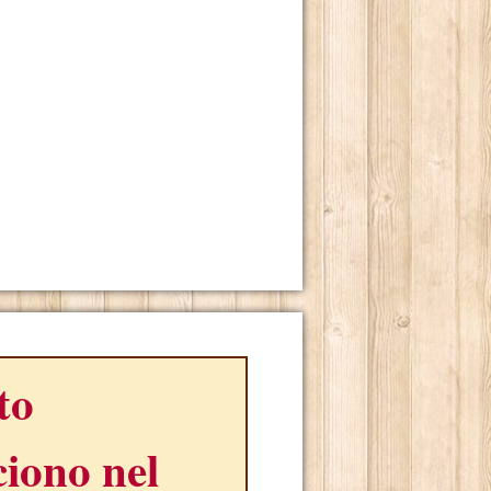
ito
iono nel