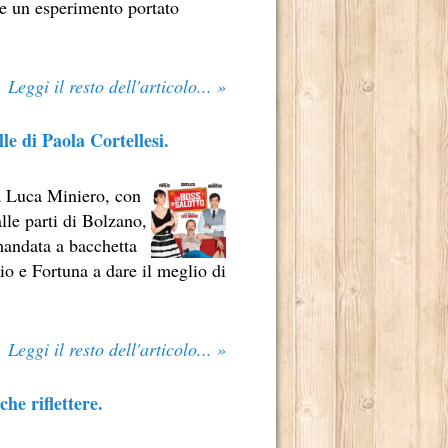
ue un esperimento portato
Leggi il resto dell'articolo... »
lle di Paola Cortellesi.
DERNO
da Luca Miniero, con
lle parti di Bolzano,
IO NOME, È ANCHE MERITO DI MARCO TULLIO GIORDANA.
mandata a bacchetta
rio e Fortuna a dare il meglio di
Leggi il resto dell'articolo... »
e riflettere.