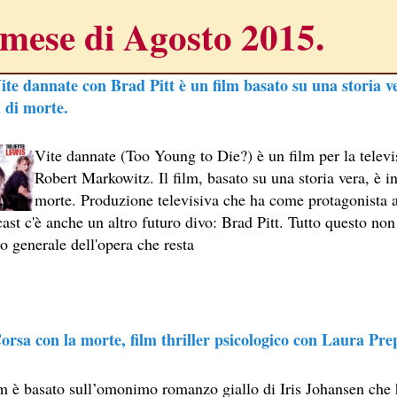
mese di Agosto 2015.
ite dannate con Brad Pitt è un film basato su una storia v
 di morte.
Vite dannate (Too Young to Die?) è un film per la televi
NE
Robert Markowitz. Il film, basato su una storia vera, è i
A SESSANTASETTESIMA EDIZIONE DEL PREMIO STREGA.
morte. Produzione televisiva che ha come protagonista a
ast c'è anche un altro futuro divo: Brad Pitt. Tutto questo non 
CRITTORE ORMAI NON PIU ESORDIENTE, BENSI AMPIAMEN
lo generale dell'opera che resta
DETTI RAPPRESENTA L'ESORDIO ENIGMATICO E AVVINCENT
 SITO RACCOMANDATI SE TI PIACCIONO NEL MESE DI APRILE
ERZO CAPITOLO DI QUELLA CHE DOVREBBE ESSERE LA QU
orsa con la morte, film thriller psicologico con Laura Pre
 IN OLTRE 40 LINGUE, LE SUE OPERE HANNO CONQUISTA
ilm è basato sull’omonimo romanzo giallo di Iris Johansen che