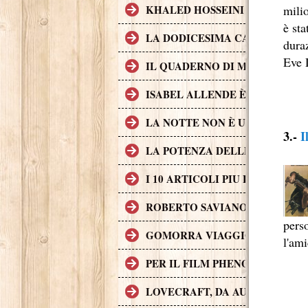
milio
KHALED HOSSEINI L'AUTORE D
è st
LA DODICESIMA CARTA È IL 
duraz
Eve 
IL QUADERNO DI MAYA È UN 
ISABEL ALLENDE È UNA DELL
LA NOTTE NON È UN POSTO S
3.-
I
LA POTENZA DELLE STORIE L
I 10 ARTICOLI PIU LETTI SUL
ROBERTO SAVIANO, II CASO G
pers
GOMORRA VIAGGIO NELL'IMP
l'ami
PER IL FILM PHENOMENA SONO 
LOVECRAFT, DA AUTORE A P