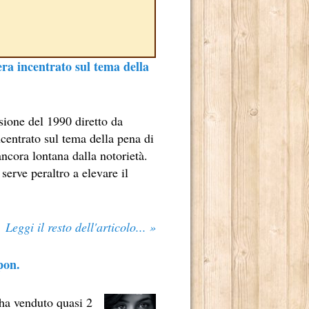
era incentrato sul tema della
sione del 1990 diretto da
ncentrato sul tema della pena di
ncora lontana dalla notorietà.
serve peraltro a elevare il
TE RADICATO NEL NOSTRO PAESE.
E DI MARCELLO SIMONI.
Leggi il resto dell'articolo... »
 2013.
ADRILOGIA DI CARLOS RUIZ ZAFÓN.
pon.
TO MILIONI DI LETTORI E NUMEROSI PREMI NEI CINQUE 
 ha venduto quasi 2