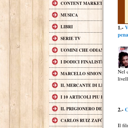
CONTENT MARKETING.
MUSICA
LIBRI
1.-
V
pena
SERIE TV
UOMINI CHE ODIANO LE DON
I DODICI FINALISTI IN DELL
Nel c
MARCELLO SIMONI GIOVANE S
livel
IL MERCANTE DI LIBRI MALE
I 10 ARTICOLI PIU LETTI SUL
IL PRIGIONERO DEL CIELO, T
2.-
C
CARLOS RUIZ ZAFÓN TRADOTTO
Il f