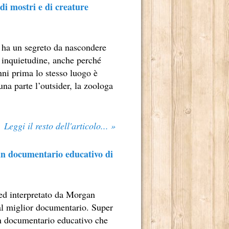
di mostri e di creature
 ha un segreto da nascondere
a inquietudine, anche perché
 2013.
nni prima lo stesso luogo è
una parte l’outsider, la zoologa
OSCENA DELLA POLITICA (1A STAGIONE).
OSCENA DELLA POLITICA (2A STAGIONE).
Leggi il resto dell'articolo... »
MBRE 2013.
 un documentario educativo di
ed interpretato da Morgan
BRE 2013.
 al miglior documentario. Super
 un documentario educativo che