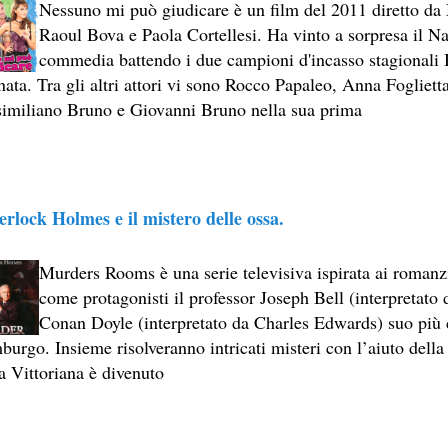
Nessuno mi può giudicare è un film del 2011 diretto d
Raoul Bova e Paola Cortellesi. Ha vinto a sorpresa il Na
commedia battendo i due campioni d'incasso stagionali 
ata. Tra gli altri attori vi sono Rocco Papaleo, Anna Fogliett
imiliano Bruno e Giovanni Bruno nella sua prima
CIA
erlock Holmes e il mistero delle ossa.
RITU
Murders Rooms è una serie televisiva ispirata ai romanzi
come protagonisti il professor Joseph Bell (interpretato
LM DELLA COSIDDETTA TRILOGIA SULLA MORTE
Conan Doyle (interpretato da Charles Edwards) suo più ce
urgo. Insieme risolveranno intricati misteri con l’aiuto della 
O
a Vittoriana è divenuto