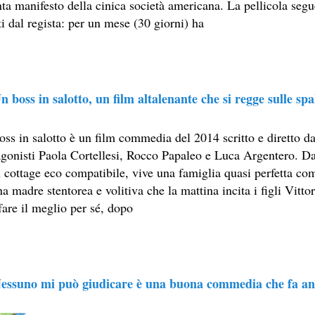
nta manifesto della cinica società americana. La pellicola seg
E MEDITA UN MONDO MIGLIORE.
i dal regista: per un mese (30 giorni) ha
ASCIENZA DI DAVID LYNCH
PETTI UN THRILLER CLASSICO
n boss in salotto, un film altalenante che si regge sulle spa
E STORY, CONSIDERABILE UN ESEMPIO DI FILM NOIR MO
FILM PARZIALE, TROPPO PARZIALE.
oss in salotto è un film commedia del 2014 scritto e diretto 
agonisti Paola Cortellesi, Rocco Papaleo e Luca Argentero. Da
I ULTIMI DECENNI È RIUSCITO A TENERE ALTO IL PROPR
n cottage eco compatibile, vive una famiglia quasi perfetta co
NIMAZIONE)
a madre stentorea e volitiva che la mattina incita i figli Vitto
fare il meglio per sé, dopo
SSATO DI PIÙ NELLA STORIA DEL CINEMA
ELIRIO
essuno mi può giudicare è una buona commedia che fa anch