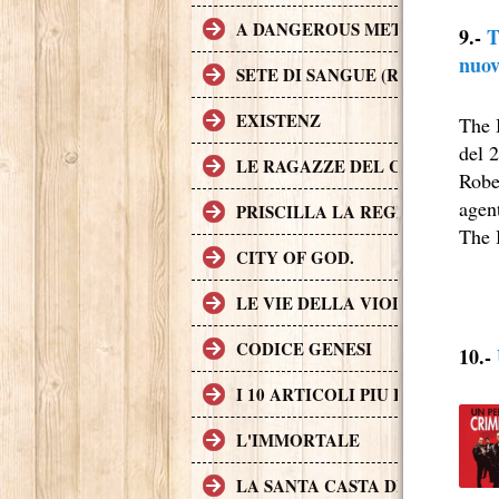
A DANGEROUS METHOD
9.-
T
nuov
SETE DI SANGUE (RABID)
EXISTENZ
The 
del 2
LE RAGAZZE DEL COYOTE UG
Rober
agen
PRISCILLA LA REGINA DEL D
The 
CITY OF GOD.
LE VIE DELLA VIOLENZA
CODICE GENESI
10.-
I 10 ARTICOLI PIU LETTI SUL
L'IMMORTALE
LA SANTA CASTA DELLA CHIE