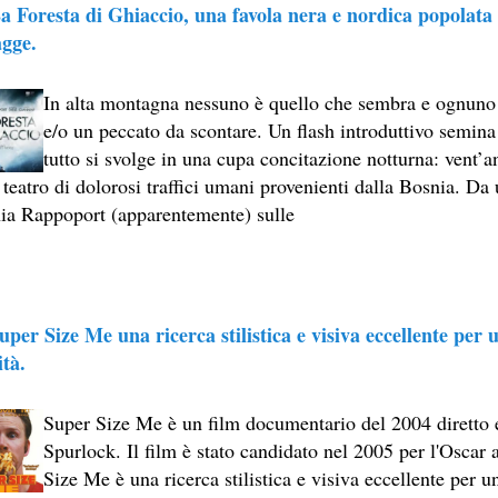
a Foresta di Ghiaccio, una favola nera e nordica popolata 
S II: THE DARK SECRET – RHAPSODY OF FIRE.
agge.
ICI (2A PARTE).
In alta montagna nessuno è quello che sembra e ognuno
ICI (1A PARTE).
e/o un peccato da scontare. Un flash introduttivo semin
 SITO RACCOMANDATI SE TI PIACCIONO NEL MESE DI LUGLIO
tutto si svolge in una cupa concitazione notturna: vent’a
 teatro di dolorosi traffici umani provenienti dalla Bosnia. Da 
ONE, THRILLER E SUSPENSE A CUI FA DA SFONDO IL RETR
ia Rappoport (apparentemente) sulle
ONE, THRILLER E SUSPENSE A CUI FA DA SFONDO IL RETR
 SITO RACCOMANDATI SE TI PIACCIONO NEL MESE DI SETTE
uper Size Me una ricerca stilistica e visiva eccellente per
.
ità.
Super Size Me è un film documentario del 2004 diretto 
 SITO RACCOMANDATI SE TI PIACCIONO NEL MESE DI DICEM
Spurlock. Il film è stato candidato nel 2005 per l'Oscar
ECONDO MARTIN SCORSESE
Size Me è una ricerca stilistica e visiva eccellente per