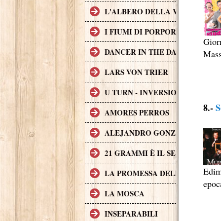
L'ALBERO DELLA VITA
I FIUMI DI PORPORA
Giorn
DANCER IN THE DARK
Mass
LARS VON TRIER
U TURN - INVERSIONE DI MAR
8.-
S
AMORES PERROS
ALEJANDRO GONZÁLEZ IÑÁR
21 GRAMMI È IL SECONDO FI
Edimb
LA PROMESSA DELL'ASSASSIN
epoc
LA MOSCA
INSEPARABILI