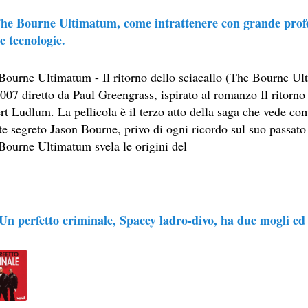
he Bourne Ultimatum, come intrattenere con grande profe
e tecnologie.
Bourne Ultimatum - Il ritorno dello sciacallo (The Bourne Ul
007 diretto da Paul Greengrass, ispirato al romanzo Il ritorno 
LY
t Ludlum. La pellicola è il terzo atto della saga che vede com
te segreto Jason Bourne, privo di ogni ricordo sul suo passato
ESERTO
Bourne Ultimatum svela le origini del
Un perfetto criminale, Spacey ladro-divo, ha due mogli ed
 SITO RACCOMANDATI SE TI PIACCIONO NEL MESE DI APRILE
SA